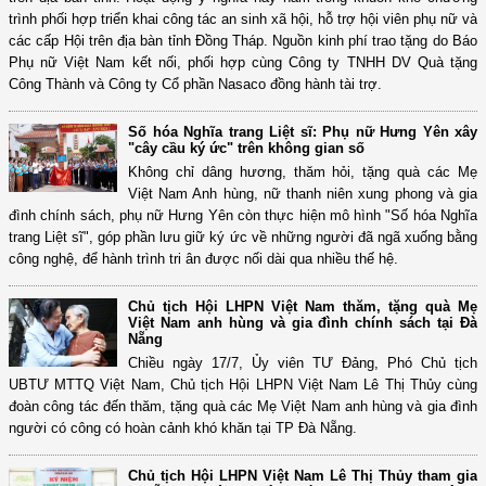
trình phối hợp triển khai công tác an sinh xã hội, hỗ trợ hội viên phụ nữ và
các cấp Hội trên địa bàn tỉnh Đồng Tháp. Nguồn kinh phí trao tặng do Báo
Phụ nữ Việt Nam kết nối, phối hợp cùng Công ty TNHH DV Quà tặng
Công Thành và Công ty Cổ phần Nasaco đồng hành tài trợ.
Số hóa Nghĩa trang Liệt sĩ: Phụ nữ Hưng Yên xây
"cây cầu ký ức" trên không gian số
Không chỉ dâng hương, thăm hỏi, tặng quà các Mẹ
Việt Nam Anh hùng, nữ thanh niên xung phong và gia
đình chính sách, phụ nữ Hưng Yên còn thực hiện mô hình "Số hóa Nghĩa
trang Liệt sĩ", góp phần lưu giữ ký ức về những người đã ngã xuống bằng
công nghệ, để hành trình tri ân được nối dài qua nhiều thế hệ.
Chủ tịch Hội LHPN Việt Nam thăm, tặng quà Mẹ
Việt Nam anh hùng và gia đình chính sách tại Đà
Nẵng
Chiều ngày 17/7, Ủy viên TƯ Đảng, Phó Chủ tịch
UBTƯ MTTQ Việt Nam, Chủ tịch Hội LHPN Việt Nam Lê Thị Thủy cùng
đoàn công tác đến thăm, tặng quà các Mẹ Việt Nam anh hùng và gia đình
người có công có hoàn cảnh khó khăn tại TP Đà Nẵng.
Chủ tịch Hội LHPN Việt Nam Lê Thị Thủy tham gia