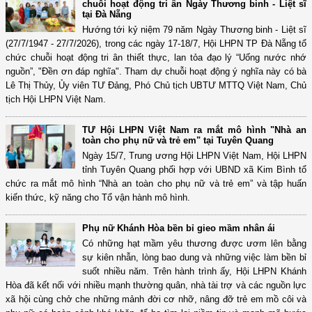
chuỗi hoạt động tri ân Ngày Thương binh - Liệt sĩ
tại Đà Nẵng
Hướng tới kỷ niệm 79 năm Ngày Thương binh - Liệt sĩ
(27/7/1947 - 27/7/2026), trong các ngày 17-18/7, Hội LHPN TP Đà Nẵng tổ
chức chuỗi hoạt động tri ân thiết thực, lan tỏa đạo lý “Uống nước nhớ
nguồn”, "Đền ơn đáp nghĩa". Tham dự chuỗi hoạt động ý nghĩa này có bà
Lê Thị Thủy, Ủy viên TƯ Đảng, Phó Chủ tịch UBTƯ MTTQ Việt Nam, Chủ
tịch Hội LHPN Việt Nam.
TƯ Hội LHPN Việt Nam ra mắt mô hình "Nhà an
toàn cho phụ nữ và trẻ em" tại Tuyên Quang
Ngày 15/7, Trung ương Hội LHPN Việt Nam, Hội LHPN
tỉnh Tuyên Quang phối hợp với UBND xã Kim Bình tổ
chức ra mắt mô hình “Nhà an toàn cho phụ nữ và trẻ em” và tập huấn
kiến thức, kỹ năng cho Tổ vận hành mô hình.
Phụ nữ Khánh Hòa bền bỉ gieo mầm nhân ái
Có những hạt mầm yêu thương được ươm lên bằng
sự kiên nhẫn, lòng bao dung và những việc làm bền bỉ
suốt nhiều năm. Trên hành trình ấy, Hội LHPN Khánh
Hòa đã kết nối với nhiều mạnh thường quân, nhà tài trợ và các nguồn lực
xã hội cùng chở che những mảnh đời cơ nhỡ, nâng đỡ trẻ em mồ côi và