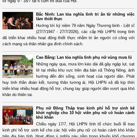
từ ngày 9 - 16/7 tại 6 cụm thi đua của Hội.
Bắc Ninh: Lan tỏa nghĩa tình tri ân từ những việc
làm thiết thực
Hướng tới kỷ niệm 79 năm Ngày Thương binh - Liệt sĩ
(27/7/1947 - 27/7/2026), các cấp Hội LHPN trong tỉnh
đã triển khai nhiều hoạt động thiết thực nhằm tri ân người có công với
cách mạng và thân nhân gia đình chính sách.
Cao Bằng: Lan tỏa nghĩa tình phụ nữ vùng mưa lũ
Những ngày qua, mưa lớn kéo dài đã gây ngập lụt, sạt
lở tại nhiều khu vực trên địa bàn xã Thông Nông, ảnh
hưởng đến đời sống, sinh hoạt của người dân. Phát
huy tinh thần đoàn kết, tương thân tương ái, Hội LHPN xã đã kịp thời
triển khai nhiều hoạt động hỗ trợ, chung tay giúp người dân vượt qua khó
khăn do thiên tai.
Phụ nữ Đồng Tháp trao kinh phí hỗ trợ sinh kế
khởi nghiệp cho 10 hội viên phụ nữ có hoàn cảnh
khó khăn
Chiều ngày 17/7, Hội LHPN tỉnh tổ chức buổi lễ trao
kinh phí hỗ trợ sinh kế cho các hội viên phụ nữ có hoàn cảnh khó khăn
trên địa bàn tỉnh. Hoạt động ý nghĩa này nằm trong khuôn khổ chương