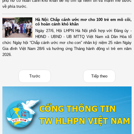
phụ nữ có hoàn cảnh khó khăn để họ tìm lại niềm tin và mạnh mẽ bước
về phía trước.
Hà Nội: Chắp cánh ước mơ cho 100 trẻ em mồ côi,
có hoàn cảnh khó khăn
Ngày 27/6, Hội LHPN Hà Nội phối hợp với Đảng ủy -
HĐND - UBND - UB MTTQ Việt Nam xã Dân Hòa tổ
chức Ngày hội “Chắp cánh ước mơ cho con” nhân kỷ niệm 25 năm Ngày
Gia đình Việt Nam 28/6 và hưởng ứng Tháng hành động vì trẻ em năm
2026.
Trước
Tiếp theo