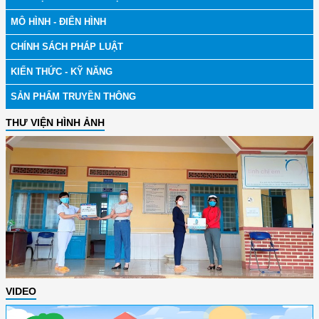
MÔ HÌNH - ĐIỂN HÌNH
CHÍNH SÁCH PHÁP LUẬT
KIẾN THỨC - KỸ NĂNG
SẢN PHẨM TRUYỀN THÔNG
THƯ VIỆN HÌNH ẢNH
VIDEO