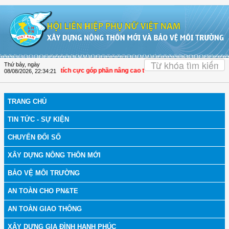
Truy cập nội dung luôn
OK
Thứ bảy, ngày
i LHPN Thọ Xuân tích cực góp phần nâng cao tỷ lệ người dân tham gia bảo hiểm
08/08/2026
,
22:34:21
TRANG CHỦ
TIN TỨC - SỰ KIỆN
CHUYỂN ĐỔI SỐ
XÂY DỰNG NÔNG THÔN MỚI
BẢO VỆ MÔI TRƯỜNG
AN TOÀN CHO PN&TE
AN TOÀN GIAO THÔNG
XÂY DỰNG GIA ĐÌNH HẠNH PHÚC