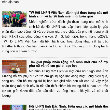
trên địa bàn.
TW Hội LHPN Việt Nam đánh giá thực trạng các mô
hình sinh kế tại 26 tỉnh miền núi biên giới
Nhằm nghiên cứu, đánh giá thực trạng các mô hình
sinh kế do Hội LHPN các cấp thành lập, quản lý, góp
phần đảm bảo tiếng nói và sự tham gia thực chất của phụ nữ trong phát
triển KTXH của cộng đồng khu vực DTTS, biên giới, trong tháng 5/2023,
TW Hội LHPN Việt Nam đã tiến hành các hoạt động khảo sát tại các
tỉnh/thành thuộc địa bàn triển khai Dự án 8 và Chương trình Đồng hành
cùng phụ nữ biên cương.
Tìm giải pháp nhân rộng mô hình một cửa hỗ trợ
phụ nữ và trẻ em gái bị bạo lực
Mô hình Trung tâm Dịch vụ một cửa như Ngôi nhà Ánh
Dương hỗ trợ phụ nữ và trẻ em gái bị bạo lực đang hoạt động hiệu quả,
song nhu cầu hỗ trợ người bị bạo lực giới vẫn còn rất cao, vì vậy việc
nhân rộng mô hình này là rất cần thiết nhằm hỗ trợ người bị bạo lực trên
cơ sở giới được tiếp cận các dịch vụ tổng hợp, thiết yếu và có chất
lượng.
Hội LHPN tỉnh Bắc Ninh: Hiệu quả các mô hình thu