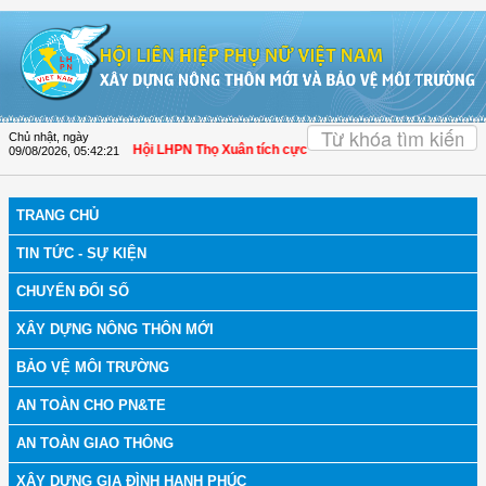
Truy cập nội dung luôn
OK
Chủ nhật, ngày
 bệnh
| Thanh Hóa: Hội LHPN Thọ Xuân tích cực góp phần nâng cao tỷ lệ người 
09/08/2026
,
05:42:22
TRANG CHỦ
TIN TỨC - SỰ KIỆN
CHUYỂN ĐỔI SỐ
XÂY DỰNG NÔNG THÔN MỚI
BẢO VỆ MÔI TRƯỜNG
AN TOÀN CHO PN&TE
AN TOÀN GIAO THÔNG
XÂY DỰNG GIA ĐÌNH HẠNH PHÚC