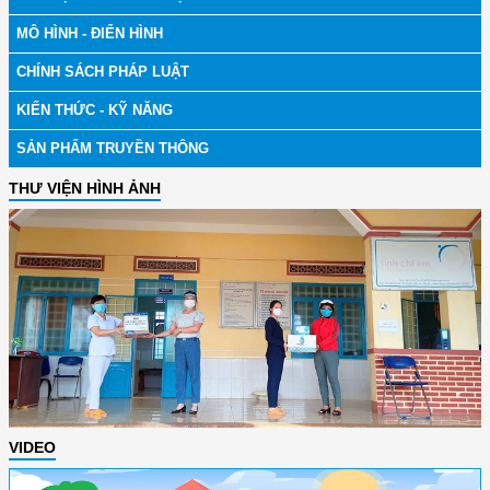
MÔ HÌNH - ĐIỂN HÌNH
CHÍNH SÁCH PHÁP LUẬT
KIẾN THỨC - KỸ NĂNG
SẢN PHẨM TRUYỀN THÔNG
THƯ VIỆN HÌNH ẢNH
VIDEO