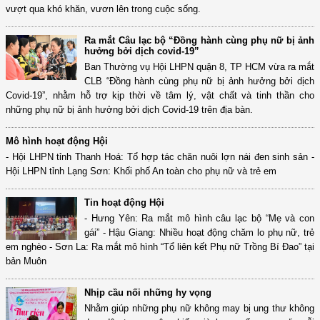
vượt qua khó khăn, vươn lên trong cuộc sống.
Ra mắt Câu lạc bộ “Đồng hành cùng phụ nữ bị ảnh
hưởng bởi dịch covid-19”
Ban Thường vụ Hội LHPN quận 8, TP HCM vừa ra mắt
CLB “Đồng hành cùng phụ nữ bị ảnh hưởng bởi dịch
Covid-19”, nhằm hỗ trợ kịp thời về tâm lý, vật chất và tinh thần cho
những phụ nữ bị ảnh hưởng bởi dịch Covid-19 trên địa bàn.
Mô hình hoạt động Hội
- Hội LHPN tỉnh Thanh Hoá: Tổ hợp tác chăn nuôi lợn nái đen sinh sản -
Hội LHPN tỉnh Lạng Sơn: Khối phố An toàn cho phụ nữ và trẻ em
Tin hoạt động Hội
- Hưng Yên: Ra mắt mô hình câu lạc bộ “Mẹ và con
gái” - Hậu Giang: Nhiều hoạt động chăm lo phụ nữ, trẻ
em nghèo - Sơn La: Ra mắt mô hình “Tổ liên kết Phụ nữ Trồng Bí Đao” tại
bản Muôn
Nhịp cầu nối những hy vọng
Nhằm giúp những phụ nữ không may bị ung thư không