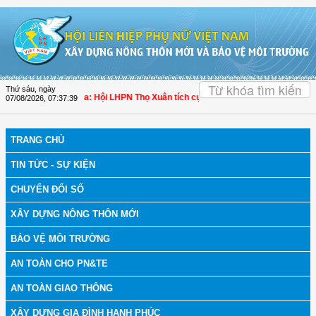
Truy cập nội dung luôn
OK
Thứ sáu, ngày
ch bệnh
| Thanh Hóa: Hội LHPN Thọ Xuân tích cực góp phần nâng cao tỷ lệ người
07/08/2026
,
07:37:40
TRANG CHỦ
TIN TỨC - SỰ KIỆN
CHUYỂN ĐỔI SỐ
XÂY DỰNG NÔNG THÔN MỚI
BẢO VỆ MÔI TRƯỜNG
AN TOÀN CHO PN&TE
AN TOÀN GIAO THÔNG
XÂY DỰNG GIA ĐÌNH HẠNH PHÚC