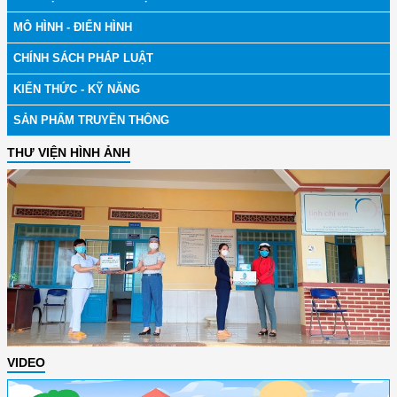
MÔ HÌNH - ĐIỂN HÌNH
CHÍNH SÁCH PHÁP LUẬT
KIẾN THỨC - KỸ NĂNG
SẢN PHẨM TRUYỀN THÔNG
THƯ VIỆN HÌNH ẢNH
VIDEO