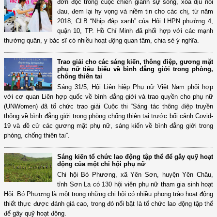
đơn độc trong cuộc chiến giành sự sống, xoa dịu nỗi
đau, đem lại hy vọng và niềm tin cho các chị, từ năm
2018, CLB “Nhịp đập xanh” của Hội LHPN phường 4,
quận 10, TP. Hồ Chí Minh đã phối hợp với các mạnh
thường quân, y bác sĩ có nhiều hoạt động quan tâm, chia sẻ ý nghĩa.
Trao giải cho các sáng kiến, thông điệp, gương mặt
phụ nữ tiêu biểu về bình đẳng giới trong phòng,
chống thiên tai
Sáng 31/5, Hội Liên hiệp Phụ nữ Việt Nam phối hợp
với cơ quan Liên hợp quốc về bình đẳng giới và trao quyền cho phụ nữ
(UNWomen) đã tổ chức trao giải Cuộc thi “Sáng tác thông điệp truyền
thông về bình đẳng giới trong phòng chống thiên tai trước bối cảnh Covid-
19 và đề cử các gương mặt phụ nữ, sáng kiến về bình đẳng giới trong
phòng, chống thiên tai”.
Sáng kiến tổ chức lao động tập thể để gây quỹ hoạt
động của một chi hội phụ nữ
Chi hội Bó Phương, xã Yên Sơn, huyện Yên Châu,
tỉnh Sơn La có 130 hội viên phụ nữ tham gia sinh hoạt
Hội. Bó Phương là một trong những chi hội có nhiều phong trào hoạt động
thiết thực được đánh giá cao, trong đó nổi bật là tổ chức lao động tập thể
để gây quỹ hoạt động.