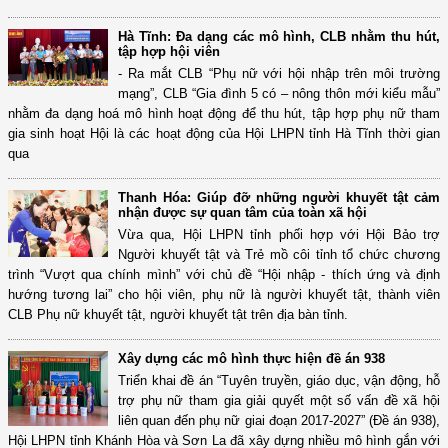
Hà Tĩnh: Đa dạng các mô hình, CLB nhằm thu hút,
tập hợp hội viên
- Ra mắt CLB “Phụ nữ với hội nhập trên môi trường
mạng”, CLB “Gia đình 5 có – nông thôn mới kiểu mẫu”
nhằm đa dạng hoá mô hình hoạt động để thu hút, tập hợp phụ nữ tham
gia sinh hoạt Hội là các hoạt động của Hội LHPN tỉnh Hà Tĩnh thời gian
qua
Thanh Hóa: Giúp đỡ những người khuyết tật cảm
nhận được sự quan tâm của toàn xã hội
Vừa qua, Hội LHPN tỉnh phối hợp với Hội Bảo trợ
Người khuyết tật và Trẻ mồ côi tỉnh tổ chức chương
trình “Vượt qua chính mình” với chủ đề “Hội nhập - thích ứng và định
hướng tương lai” cho hội viên, phụ nữ là người khuyết tật, thành viên
CLB Phụ nữ khuyết tật, người khuyết tật trên địa bàn tỉnh.
Xây dựng các mô hình thực hiện đề án 938
Triển khai đề án “Tuyên truyền, giáo dục, vận động, hỗ
trợ phụ nữ tham gia giải quyết một số vấn đề xã hội
liên quan đến phụ nữ giai đoạn 2017-2027” (Đề án 938),
Hội LHPN tỉnh Khánh Hòa và Sơn La đã xây dựng nhiều mô hình gắn với