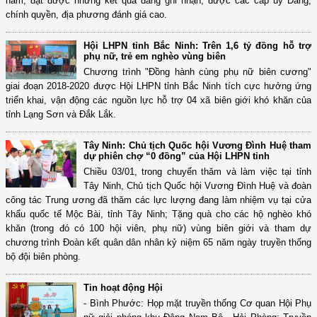
năm, đạt được những kết quả đáng ghi nhận, được các cấp ủy Đảng,
chính quyền, địa phương đánh giá cao.
Hội LHPN tỉnh Bắc Ninh: Trên 1,6 tỷ đồng hỗ trợ
phụ nữ, trẻ em nghèo vùng biên
Chương trình "Đồng hành cùng phụ nữ biên cương"
giai đoạn 2018-2020 được Hội LHPN tỉnh Bắc Ninh tích cực hưởng ứng
triển khai, vận động các nguồn lực hỗ trợ 04 xã biên giới khó khăn của
tỉnh Lạng Sơn và Đắk Lắk.
Tây Ninh: Chủ tịch Quốc hội Vương Đình Huệ tham
dự phiên chợ “0 đồng” của Hội LHPN tỉnh
Chiều 03/01, trong chuyến thăm và làm việc tại tỉnh
Tây Ninh, Chủ tịch Quốc hội Vương Đình Huệ và đoàn
công tác Trung ương đã thăm các lực lượng đang làm nhiệm vụ tại cửa
khẩu quốc tế Mộc Bài, tỉnh Tây Ninh; Tặng quà cho các hộ nghèo khó
khăn (trong đó có 100 hội viên, phụ nữ) vùng biên giới và tham dự
chương trình Đoàn kết quân dân nhân kỷ niệm 65 năm ngày truyền thống
bộ đội biên phòng.
Tin hoạt động Hội
- Bình Phước: Họp mặt truyền thống Cơ quan Hội Phụ