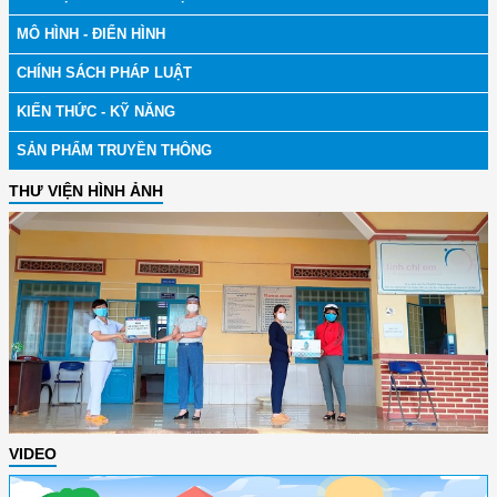
MÔ HÌNH - ĐIỂN HÌNH
CHÍNH SÁCH PHÁP LUẬT
KIẾN THỨC - KỸ NĂNG
SẢN PHẨM TRUYỀN THÔNG
THƯ VIỆN HÌNH ẢNH
VIDEO