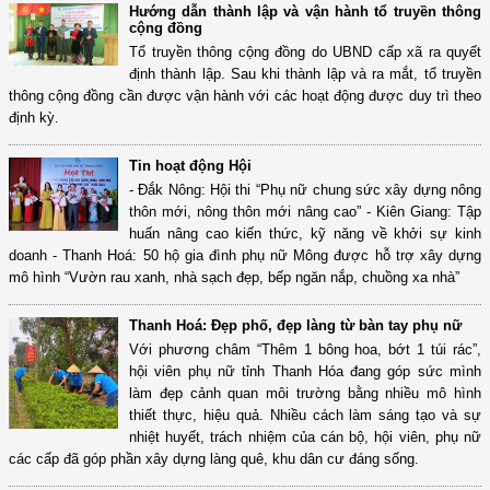
Hướng dẫn thành lập và vận hành tổ truyền thông
cộng đồng
Tổ truyền thông cộng đồng do UBND cấp xã ra quyết
định thành lập. Sau khi thành lập và ra mắt, tổ truyền
thông cộng đồng cần được vận hành với các hoạt động được duy trì theo
định kỳ.
Tin hoạt động Hội
- Đắk Nông: Hội thi “Phụ nữ chung sức xây dựng nông
thôn mới, nông thôn mới nâng cao” - Kiên Giang: Tập
huấn nâng cao kiến thức, kỹ năng về khởi sự kinh
doanh - Thanh Hoá: 50 hộ gia đình phụ nữ Mông được hỗ trợ xây dựng
mô hình “Vườn rau xanh, nhà sạch đẹp, bếp ngăn nắp, chuồng xa nhà”
Thanh Hoá: Đẹp phố, đẹp làng từ bàn tay phụ nữ
Với phương châm “Thêm 1 bông hoa, bớt 1 túi rác”,
hội viên phụ nữ tỉnh Thanh Hóa đang góp sức mình
làm đẹp cảnh quan môi trường bằng nhiều mô hình
thiết thực, hiệu quả. Nhiều cách làm sáng tạo và sự
nhiệt huyết, trách nhiệm của cán bộ, hội viên, phụ nữ
các cấp đã góp phần xây dựng làng quê, khu dân cư đáng sống.