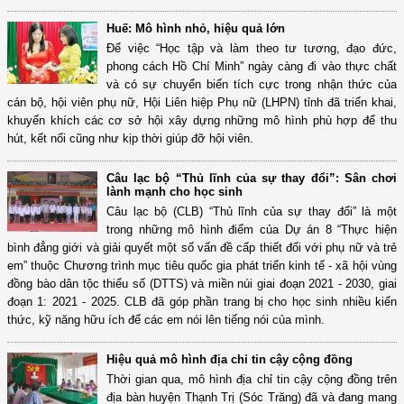
Huế: Mô hình nhỏ, hiệu quả lớn
Để việc “Học tập và làm theo tư tương, đạo đức,
phong cách Hồ Chí Minh” ngày càng đi vào thực chất
và có sự chuyển biến tích cực trong nhận thức của
cán bộ, hội viên phụ nữ, Hội Liên hiệp Phụ nữ (LHPN) tỉnh đã triển khai,
khuyến khích các cơ sở hội xây dựng những mô hình phù hợp để thu
hút, kết nối cũng như kịp thời giúp đỡ hội viên.
Câu lạc bộ “Thủ lĩnh của sự thay đổi”: Sân chơi
lành mạnh cho học sinh
Câu lạc bộ (CLB) “Thủ lĩnh của sự thay đổi” là một
trong những mô hình điểm của Dự án 8 “Thực hiện
bình đẳng giới và giải quyết một số vấn đề cấp thiết đối với phụ nữ và trẻ
em” thuộc Chương trình mục tiêu quốc gia phát triển kinh tế - xã hội vùng
đồng bào dân tộc thiểu số (DTTS) và miền núi giai đoạn 2021 - 2030, giai
đoạn 1: 2021 - 2025. CLB đã góp phần trang bị cho học sinh nhiều kiến
thức, kỹ năng hữu ích để các em nói lên tiếng nói của mình.
Hiệu quả mô hình địa chỉ tin cậy cộng đồng
Thời gian qua, mô hình địa chỉ tin cậy cộng đồng trên
địa bàn huyện Thạnh Trị (Sóc Trăng) đã và đang mang