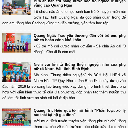
Bữa ăn bán trú nâng bước học trò nghèo ở huyện
vùng cao Quảng Ngãi
Tổ chức nấu ăn cho học sinh bán trú ở huyện miền núi
Sơn Tây, tỉnh Quảng Ngãi đã góp phần quan trọng để
con em đồng bào Cadong vững tin đến trường, yên tâm học tập.
Quảng Ngãi: Trao yêu thương đến với trẻ em, phụ
nữ có hoàn cảnh khó khăn
- 62 trẻ mồ côi được nhận đỡ đầu - Sẻ chia Áo dài “0
đồng” - Cho đi là còn mãi
Niềm vui lớn từ thùng thiện nguyện nhỏ của phụ
nữ xã Nhơn Hải, tỉnh Bình Định
Mô hình “Thùng thiện nguyện” do BCH Hội LHPN xã
Nhơn Hải, TP Quy Nhơn, tỉnh Bình Định xây dựng vào
đầu năm 2019 là sự sáng tạo trong việc xây dựng mô hình thiết thực phù
hợp với điều kiện thực tế của địa phương, góp phần tạo thêm nguồn thu
để làm tốt lĩnh vực an sinh xã hội ở địa bàn.
Quảng Trị: Hiệu quả từ mô hình “Phân loại, xử lý
rác thải tại hộ gia đình”
Với mục đích tuyên truyền vận động phụ nữ chủ động
tham gia bảo vệ môi trường, góp phần xây dựng nông