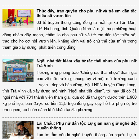
Thúc đẩy, trao quyền cho phụ nữ và trẻ em dân tộc
thiểu số vươn lên
03 tổ truyền thông cộng đồng ra mắt tại xã Tân Dân,
TP. Hạ Long, tỉnh Quảng Ninh là một trong những hoạt
động nhằm đẩy mạnh, chăm lo cho phụ nữ và trẻ em dân tộc thiểu số;
trao cho họ cơ hội vươn lên, khẳng định vai trò chủ thể của mình trong
tham gia xây dựng, phát triển cộng đồng.
Ngôi nhà tiết kiệm xây từ rác thải nhựa của phụ nữ
Trà Vinh
Hưởng ứng phong trào “Chống rác thải nhựa” tham gia
bảo vệ môi trường, chung tay vì một môi trường xanh
- sạch - đẹp và bền vững, Hội LHPN huyện Càng Long,
tỉnh Trà Vinh đã xây dựng mô hình “Ngôi nhà tiết kiệm”, tới nay đã có 31
ngôi nhà với 704 thành viên tham gia, qua đó đã thu gom được trên 1.900
kg phế liệu, bán được số tiền 11,5 triệu đồng gây quỹ hỗ trợ phụ nữ, trẻ
em nghèo, có hoàn cảnh khó khăn tại địa phương.
Lai Châu: Phụ nữ dân tộc Lự gian nan giữ nghề dệt
truyền thống
Lụa tơ tằm vốn là nghề truyền thống của người Lự ở