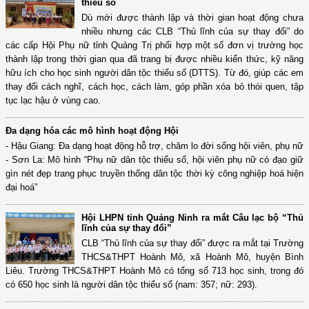
thiểu số
Dù mới được thành lập và thời gian hoạt động chưa
nhiều nhưng các CLB “Thủ lĩnh của sự thay đổi” do
các cấp Hội Phụ nữ tỉnh Quảng Trị phối hợp một số đơn vị trường học
thành lập trong thời gian qua đã trang bị được nhiều kiến thức, kỹ năng
hữu ích cho học sinh người dân tộc thiểu số (DTTS). Từ đó, giúp các em
thay đổi cách nghĩ, cách học, cách làm, góp phần xóa bỏ thói quen, tập
tục lạc hậu ở vùng cao.
Đa dạng hóa các mô hình hoạt động Hội
- Hậu Giang: Đa dạng hoạt động hỗ trợ, chăm lo đời sống hội viên, phụ nữ
- Sơn La: Mô hình “Phụ nữ dân tộc thiểu số, hội viên phụ nữ có đạo giữ
gìn nét đẹp trang phục truyền thống dân tộc thời kỳ công nghiệp hoá hiện
đại hoá”
Hội LHPN tỉnh Quảng Ninh ra mắt Câu lạc bộ “Thủ
lĩnh của sự thay đổi”
CLB “Thủ lĩnh của sự thay đổi” được ra mắt tại Trường
THCS&THPT Hoành Mô, xã Hoành Mô, huyện Bình
Liêu. Trường THCS&THPT Hoành Mô có tổng số 713 học sinh, trong đó
có 650 học sinh là người dân tộc thiểu số (nam: 357; nữ: 293).