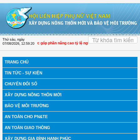
Truy cập nội dung luôn
OK
Thứ sáu, ngày
 Xuân tích cực góp phần nâng cao tỷ lệ người dân tham gia bảo hiểm y tế
07/08/2026
,
12:59:22
TRANG CHỦ
TIN TỨC - SỰ KIỆN
CHUYỂN ĐỔI SỐ
XÂY DỰNG NÔNG THÔN MỚI
BẢO VỆ MÔI TRƯỜNG
AN TOÀN CHO PN&TE
AN TOÀN GIAO THÔNG
XÂY DỰNG GIA ĐÌNH HẠNH PHÚC