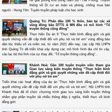
nữ giải phóng khu Đông Nam Bộ - Hải Phòng: Truyền
thông về Di cư an toàn và phòng, chống mua bán
người - Hưng Yên: Tuyên truyền pháp luật cho học sinh
Quảng Trị: Phấn đấu 100 % thôn, bản tại các xã
vùng đồng bào DTTS & MN đều có mô hình “Tổ
truyền thông cộng đồng”
Thực hiện Dự án 8 “Thực hiện bình đẳng giới và giải
quyết những vấn đề cấp thiết đối với phụ nữ và trẻ em” vùng đồng bào
dân tộc thiểu số và miền núi, từ năm 2021 đến nay, các cấp Hội LHPN
tỉnh Quảng Trị đã triển khai xây dựng các mô hình hình địa chỉ tin cậy,
câu lạc bộ thủ lĩnh của sự thay đổi, “Tổ truyền thông cộng đồng”...
Khánh Hoà: Gần 100 tuyên truyền viên tham gia
Giao lưu sáng kiến truyền thông “Thực hiện bình
đẳng giới và giải quyết những vấn đề cấp thiết đối
với phụ nữ trẻ em"
Triển khai các hoạt động của dự án “Thực hiện bình đẳng giới và giải
quyết những vấn đề cấp thiết đối với phụ nữ và trẻ em”, Hội LHPN tỉnh
Khánh Hoà đã tổ chức chương trình giao lưu sáng kiến truyền thông
nhằm góp phần truyền tải nhiều thông điệp ý nghĩa, thiết thực về bình
đẳng giới.