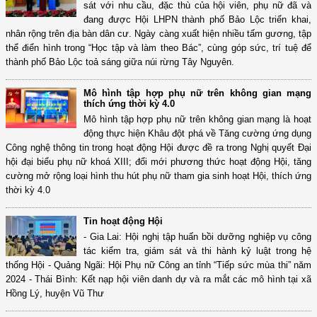
sát với nhu cầu, đặc thù của hội viên, phụ nữ đã và
đang được Hội LHPN thành phố Bảo Lộc triển khai,
nhân rộng trên địa bàn dân cư. Ngày càng xuất hiện nhiều tấm gương, tập
thể điển hình trong “Học tập và làm theo Bác”, cùng góp sức, trí tuệ để
thành phố Bảo Lộc toả sáng giữa núi rừng Tây Nguyên.
Mô hình tập hợp phụ nữ trên không gian mạng
thích ứng thời kỳ 4.0
Mô hình tập hợp phụ nữ trên không gian mạng là hoạt
động thực hiện Khâu đột phá về Tăng cường ứng dụng
Công nghệ thông tin trong hoạt động Hội được đề ra trong Nghị quyết Đại
hội đại biểu phụ nữ khoá XIII; đổi mới phương thức hoạt động Hội, tăng
cường mở rộng loại hình thu hút phụ nữ tham gia sinh hoạt Hội, thích ứng
thời kỳ 4.0
Tin hoạt động Hội
- Gia Lai: Hội nghị tập huấn bồi dưỡng nghiệp vụ công
tác kiểm tra, giám sát và thi hành kỷ luật trong hệ
thống Hội - Quảng Ngãi: Hội Phụ nữ Công an tỉnh “Tiếp sức mùa thi” năm
2024 - Thái Bình: Kết nạp hội viên danh dự và ra mắt các mô hình tại xã
Hồng Lý, huyện Vũ Thư