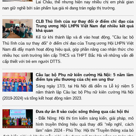
Lai Châu, thế nhưng hiện nay nhiều chị em phải gian
nan giữ nghề bởi sản phẩm lụa giá rẻ đang tràn ngập thị trường.
CLB Thủ lĩnh của sự thay đổi ở điểm chỉ đạo của
Trung ương Hội LHPN Việt Nam đạt nhiều kết quả
khả quan
Kể từ khi thành lập và đi vào hoạt động, "Câu lạc bộ
Thủ lĩnh của sự thay đổi" ở điểm chỉ đạo của Trung ương Hội LHPN Việt
Nam đã đẩy mạnh hoạt động hiệu quả, góp phần nâng cao nhận thức cho
nhiều học sinh trường liên cấp THCS và THPT Bắc Hà về những vấn đề
cấp thiết với trẻ em người DTTS.
Câu lạc bộ Phụ nữ kiên cường Hà Nội: 5 năm làm
điểm tựa yêu thương của chị em ung thư
Sáng ngày 17/3, tại Hà Nội đã diễn ra Lễ kỷ niệm 5
năm thành lập Câu lạc bộ Phụ nữ kiên cường Hà Nội
(2019-2024) và tổng kết hoạt động năm 2023.
Đưa dự án 8 vào cuộc sống thông qua các hội thi
- Đắk Nông: Hội thi tìm kiếm sáng kiến, giải pháp, mô
hình truyền thông hiệu quả thay đổi “nếp nghĩ, cách
làm” năm 2024 - Phú Thọ: Hội thi “Truyền thông xóa bỏ