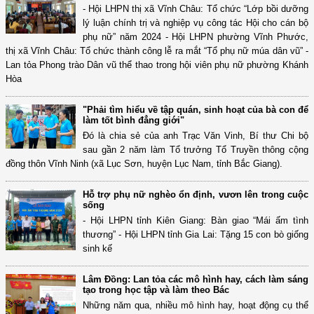
- Hội LHPN thị xã Vĩnh Châu: Tổ chức “Lớp bồi dưỡng
lý luận chính trị và nghiệp vụ công tác Hội cho cán bộ
phụ nữ” năm 2024 - Hội LHPN phường Vĩnh Phước,
thị xã Vĩnh Châu: Tổ chức thành công lễ ra mắt “Tổ phụ nữ múa dân vũ” -
Lan tỏa Phong trào Dân vũ thể thao trong hội viên phụ nữ phường Khánh
Hòa
"Phải tìm hiểu về tập quán, sinh hoạt của bà con để
làm tốt bình đẳng giới"
Đó là chia sẻ của anh Trạc Văn Vinh, Bí thư Chi bộ
sau gần 2 năm làm Tổ trưởng Tổ Truyền thông cộng
đồng thôn Vĩnh Ninh (xã Lục Sơn, huyện Lục Nam, tỉnh Bắc Giang).
Hỗ trợ phụ nữ nghèo ổn định, vươn lên trong cuộc
sống
- Hội LHPN tỉnh Kiên Giang: Bàn giao “Mái ấm tình
thương” - Hội LHPN tỉnh Gia Lai: Tặng 15 con bò giống
sinh kế
Lâm Đồng: Lan tỏa các mô hình hay, cách làm sáng
tạo trong học tập và làm theo Bác
Những năm qua, nhiều mô hình hay, hoạt động cụ thể