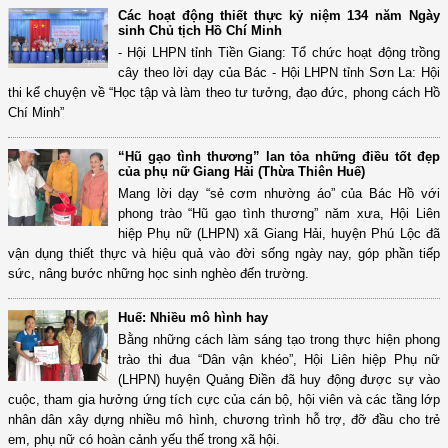
Các hoạt động thiết thực kỷ niệm 134 năm Ngày
sinh Chủ tịch Hồ Chí Minh
- Hội LHPN tỉnh Tiền Giang: Tổ chức hoạt động trồng
cây theo lời dạy của Bác - Hội LHPN tỉnh Sơn La: Hội
thi kể chuyện về “Học tập và làm theo tư tưởng, đạo đức, phong cách Hồ
Chí Minh”
“Hũ gạo tình thương” lan tỏa những điều tốt đẹp
của phụ nữ Giang Hải (Thừa Thiên Huế)
Mang lời dạy “sẻ cơm nhường áo” của Bác Hồ với
phong trào “Hũ gạo tình thương” năm xưa, Hội Liên
hiệp Phụ nữ (LHPN) xã Giang Hải, huyện Phú Lộc đã
vận dụng thiết thực và hiệu quả vào đời sống ngày nay, góp phần tiếp
sức, nâng bước những học sinh nghèo đến trường.
Huế: Nhiều mô hình hay
Bằng những cách làm sáng tạo trong thực hiện phong
trào thi đua “Dân vận khéo”, Hội Liên hiệp Phụ nữ
(LHPN) huyện Quảng Điền đã huy động được sự vào
cuộc, tham gia hưởng ứng tích cực của cán bộ, hội viên và các tầng lớp
nhân dân xây dựng nhiều mô hình, chương trình hỗ trợ, đỡ đầu cho trẻ
em, phụ nữ có hoàn cảnh yếu thế trong xã hội.