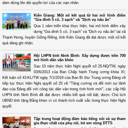
dám đứng lên đòi quyền lợi của các nạn nhân.
Kiên Giang: Một số kết quả từ hai mô hình điểm
"Gia đình 5 có, 3 sạch" và "Dịch vụ nấu ăn"
Qua 1 năm triển khai thực hiện, hai mô hình điểm xây
dựng “Gia đình 5 có, 3 sạch” và “Dịch vụ nấu ăn” tại xã
Thạnh Hưng, huyện Giồng Riềng, tỉnh Kiên Giang đã đạt được một số kết
quả đáng ghi nhận.
Hội LHPN tỉnh Ninh Bình: Xây dựng được trên 700
mô hình dân vận khéo
Sau 10 năm thực hiện Nghị quyết số 25-NQ/TW, ngày
03/6/2013 của Ban Chấp hành Trung ương khóa XI;
Kết luận số 43-KL/TW ngày 7/1/2019 của Ban Bí thư Trung ương Đảng về
tiếp tục thực hiện Nghị quyết số 25 về "Tăng cường và đổi mới sự lãnh
đạo của Đảng đối với công tác dân vận trong tình hình mới", các cấp Hội
LHPN tỉnh Ninh Bình đã đạt được nhiều kết quả nổi bật, được Chủ tịch
UBND tỉnh tặng Bằng khen vì có thành tích xuất sắc trong thực hiện Nghị
quyết.
Tập trung hoạt động đảm bảo tiếng nói và sự tham
gia thực chất của phụ nữ, trẻ em vùng DTTS