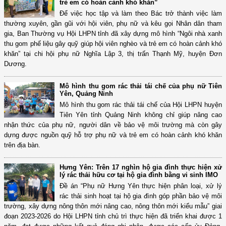
trẻ em có hoàn cảnh khó khăn”
Để việc học tập và làm theo Bác trở thành việc làm
thường xuyên, gần gũi với hội viên, phụ nữ và kêu gọi Nhân dân tham
gia, Ban Thường vụ Hội LHPN tỉnh đã xây dựng mô hình “Ngôi nhà xanh
thu gom phế liệu gây quỹ giúp hội viên nghèo và trẻ em có hoàn cảnh khó
khăn” tại chi hội phụ nữ Nghĩa Lập 3, thị trấn Thạnh Mỹ, huyện Đơn
Dương.
Mô hình thu gom rác thải tái chế của phụ nữ Tiên
Yên, Quảng Ninh
Mô hình thu gom rác thải tái chế của Hội LHPN huyện
Tiên Yên tỉnh Quảng Ninh không chỉ giúp nâng cao
nhận thức của phụ nữ, người dân về bảo vệ môi trường mà còn gây
dựng được nguồn quỹ hỗ trợ phụ nữ và trẻ em có hoàn cảnh khó khăn
trên địa bàn.
Hưng Yên: Trên 17 nghìn hộ gia đình thực hiện xử
lý rác thải hữu cơ tại hộ gia đình bằng vi sinh IMO
Đề án “Phụ nữ Hưng Yên thực hiện phân loại, xử lý
rác thải sinh hoạt tại hộ gia đình góp phần bảo vệ môi
trường, xây dựng nông thôn mới nâng cao, nông thôn mới kiểu mẫu” giai
đoạn 2023-2026 do Hội LHPN tỉnh chủ trì thực hiện đã triển khai được 1