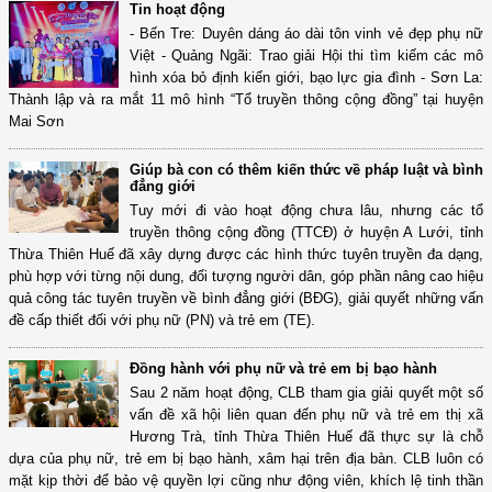
Tin hoạt động
- Bến Tre: Duyên dáng áo dài tôn vinh vẻ đẹp phụ nữ
Việt - Quảng Ngãi: Trao giải Hội thi tìm kiếm các mô
hình xóa bỏ định kiến giới, bạo lực gia đình - Sơn La:
Thành lập và ra mắt 11 mô hình “Tổ truyền thông cộng đồng” tại huyện
Mai Sơn
Giúp bà con có thêm kiến thức về pháp luật và bình
đẳng giới
Tuy mới đi vào hoạt động chưa lâu, nhưng các tổ
truyền thông cộng đồng (TTCĐ) ở huyện A Lưới, tỉnh
Thừa Thiên Huế đã xây dựng được các hình thức tuyên truyền đa dạng,
phù hợp với từng nội dung, đối tượng người dân, góp phần nâng cao hiệu
quả công tác tuyên truyền về bình đẳng giới (BĐG), giải quyết những vấn
đề cấp thiết đối với phụ nữ (PN) và trẻ em (TE).
Đồng hành với phụ nữ và trẻ em bị bạo hành
Sau 2 năm hoạt động, CLB tham gia giải quyết một số
vấn đề xã hội liên quan đến phụ nữ và trẻ em thị xã
Hương Trà, tỉnh Thừa Thiên Huế đã thực sự là chỗ
dựa của phụ nữ, trẻ em bị bạo hành, xâm hại trên địa bàn. CLB luôn có
mặt kịp thời để bảo vệ quyền lợi cũng như động viên, khích lệ tinh thần