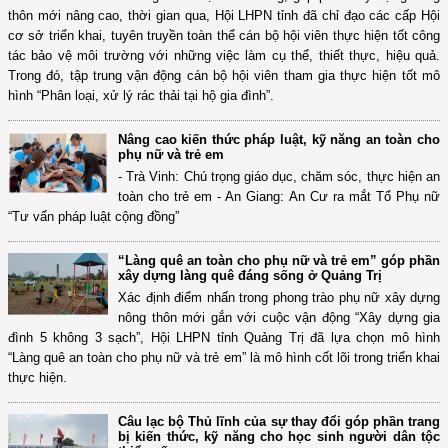
thôn mới nâng cao, thời gian qua, Hội LHPN tỉnh đã chỉ đạo các cấp Hội
cơ sở triển khai, tuyên truyền toàn thể cán bộ hội viên thực hiện tốt công
tác bảo vệ môi trường với những việc làm cụ thể, thiết thực, hiệu quả.
Trong đó, tập trung vận động cán bộ hội viên tham gia thực hiện tốt mô
hình “Phân loại, xử lý rác thải tại hộ gia đình”.
Nâng cao kiến thức pháp luật, kỹ năng an toàn cho
phụ nữ và trẻ em
- Trà Vinh: Chú trọng giáo dục, chăm sóc, thực hiện an
toàn cho trẻ em - An Giang: An Cư ra mắt Tổ Phụ nữ
“Tư vấn pháp luật cộng đồng”
“Làng quê an toàn cho phụ nữ và trẻ em” góp phần
xây dựng làng quê đáng sống ở Quảng Trị
Xác định điểm nhấn trong phong trào phụ nữ xây dựng
nông thôn mới gắn với cuộc vận động “Xây dựng gia
đình 5 không 3 sạch”, Hội LHPN tỉnh Quảng Trị đã lựa chọn mô hình
“Làng quê an toàn cho phụ nữ và trẻ em” là mô hình cốt lõi trong triển khai
thực hiện.
Câu lạc bộ Thủ lĩnh của sự thay đổi góp phần trang
bị kiến thức, kỹ năng cho học sinh người dân tộc