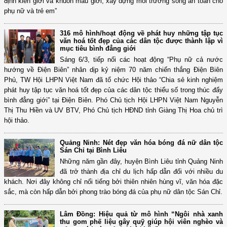
định kiến giới và khuôn mẫu giới, xây dựng môi trường sống an toàn cho
phụ nữ và trẻ em”
316 mô hình/hoạt động về phát huy những tập tục
văn hoá tốt đẹp của các dân tộc được thành lập vì
mục tiêu bình đẳng giới
Sáng 6/3, tiếp nối các hoạt động “Phụ nữ cả nước
hướng về Điện Biên” nhân dịp kỷ niệm 70 năm chiến thắng Điện Biên
Phủ, TW Hội LHPN Việt Nam đã tổ chức Hội thảo “Chia sẻ kinh nghiệm
phát huy tập tục văn hoá tốt đẹp của các dân tộc thiểu số trong thúc đẩy
bình đẳng giới” tại Điện Biên. Phó Chủ tịch Hội LHPN Việt Nam Nguyễn
Thị Thu Hiền và UV BTV, Phó Chủ tịch HĐND tỉnh Giàng Thị Hoa chủ trì
hội thảo.
Quảng Ninh: Nét đẹp văn hóa bóng đá nữ dân tộc
Sán Chỉ tại Bình Liêu
Những năm gần đây, huyện Bình Liêu tỉnh Quảng Ninh
đã trở thành địa chỉ du lịch hấp dẫn đối với nhiều du
khách. Nơi đây không chỉ nổi tiếng bởi thiên nhiên hùng vĩ, văn hóa đặc
sắc, mà còn hấp dẫn bởi phong trào bóng đá của phụ nữ dân tộc Sán Chỉ.
Lâm Đồng: Hiệu quả từ mô hình “Ngôi nhà xanh
thu gom phế liệu gây quỹ giúp hội viên nghèo và