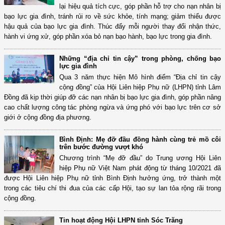
lại hiệu quả tích cực, góp phần hỗ trợ cho nạn nhân bị
bạo lực gia đình, tránh rủi ro về sức khỏe, tính mạng; giảm thiểu được
hậu quả của bạo lực gia đình. Thúc đẩy mỗi người thay đổi nhận thức,
hành vi ứng xử, góp phần xóa bỏ nạn bạo hành, bạo lực trong gia đình.
Những “địa chỉ tin cậy” trong phòng, chống bạo
lực gia đình
Qua 3 năm thực hiện Mô hình điểm “Địa chỉ tin cậy
cộng đồng” của Hội Liên hiệp Phụ nữ (LHPN) tỉnh Lâm
Đồng đã kịp thời giúp đỡ các nạn nhân bị bạo lực gia đình, góp phần nâng
cao chất lượng công tác phòng ngừa và ứng phó với bạo lực trên cơ sở
giới ở cộng đồng địa phương.
Bình Định: Mẹ đỡ đầu đồng hành cùng trẻ mồ côi
trên bước đường vượt khó
Chương trình “Mẹ đỡ đầu” do Trung ương Hội Liên
hiệp Phụ nữ Việt Nam phát động từ tháng 10/2021 đã
được Hội Liên hiệp Phụ nữ tỉnh Bình Định hưởng ứng, trở thành một
trong các tiêu chí thi đua của các cấp Hội, tạo sự lan tỏa rộng rãi trong
cộng đồng.
Tin hoạt động Hội LHPN tỉnh Sóc Trăng