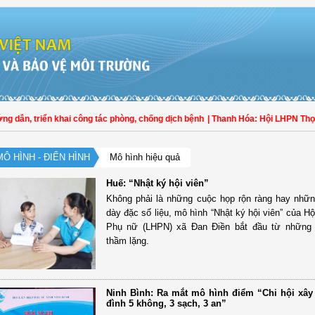
dẫn, triển khai công tác phòng, chống dịch bệnh
| Thanh Hóa: Hội LHPN Thọ Xu
MÔ HÌNH - ĐIỂN HÌNH
Mô hình hiệu quả
Huế: “Nhật ký hội viên”
Không phải là những cuộc họp rộn ràng hay nhữ
dày đặc số liệu, mô hình “Nhật ký hội viên” của Hộ
Phụ nữ (LHPN) xã Đan Điền bắt đầu từ những 
thầm lặng.
Ninh Bình: Ra mắt mô hình điểm “Chi hội xây
đình 5 không, 3 sạch, 3 an”