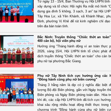
Từ ngày 13 - 15/4, Ban Thường vụ Hội LHPN tỉnh 
xây dựng và tổ chức Hội nghị Ra mắt mô hình “C
dựng gia đình 5 không, 3 sạch, 3 an” tại Hội L
Tây Hoa Lư, xã Yên Khánh, xã Khánh Nhạc, p
Định, phường Vị Khê để rút kinh nghiệm chỉ đạo
trên địa bàn toàn tỉnh.
Bắc Ninh: Truyền thông “Chiếc thớt an toàn
400 cán bộ, hội viên phụ nữ
Hưởng ứng “Tháng hành động vì an toàn thực 
2026, sáng 15/4, Hội LHPN tỉnh tổ chức phát 
dịch truyền thông “Chiếc thớt an toàn” cho cán bộ
phụ nữ tại phường Bắc Giang.
Phụ nữ Tây Ninh tích cực hưởng ứng các 
“Đồng hành cùng phụ nữ biên cương”
Tháng 3 hằng năm là dịp có ý nghĩa đặc biệt đ
lượng Bộ đội Biên phòng, gắn với Ngày truyền th
Biên phòng và Ngày Biên phòng toàn dân. Hòa t
khí đó, các cấp Hội LHPN tỉnh đã tích cực hưởng 
khai sâu rộng nhiều hoạt động thiết thực trong
chương trình “Đồng hành cùng phụ nữ biên cư