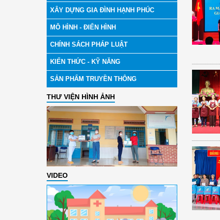
XÂY DỰNG GIA ĐÌNH HẠNH PHÚC
MÔ HÌNH - ĐIỂN HÌNH
CHÍNH SÁCH PHÁP LUẬT
KIẾN THỨC - KỸ NĂNG
SẢN PHẨM TRUYỀN THÔNG
THƯ VIỆN HÌNH ẢNH
VIDEO