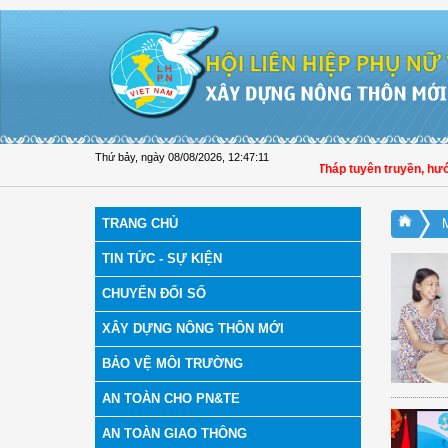
Truy cập nội dung luôn
Thứ bảy, ngày 08/08/2026
,
12:47:11
Hội LHPN tỉnh Đồng Tháp tuyên truyền, hướng 
TRANG CHỦ
TIN TỨC - SỰ KIỆN
CHUYỂN ĐỔI SỐ
XÂY DỰNG NÔNG THÔN MỚI
BẢO VỆ MÔI TRƯỜNG
AN TOÀN CHO PN&TE
AN TOÀN GIAO THÔNG