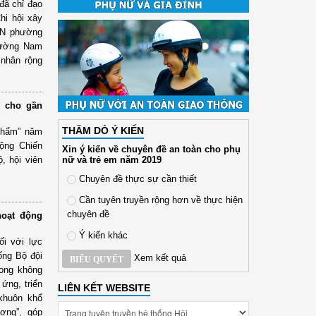
đã chỉ đạo
hi hội xây
HPN phường
hường Nam
 nhân rộng
” cho gần
THĂM DÒ Ý KIẾN
phẩm” năm
động Chiến
Xin ý kiến về chuyên đề an toàn cho phụ
nữ và trẻ em năm 2019
, hội viên
Chuyên đề thực sự cần thiết
Cần tuyên truyền rộng hơn về thực hiện
chuyên đề
hoạt động
Ý kiến khác
ối với lực
ống Bộ đội
Xem kết quả
BIỂU QUYẾT
rong không
ứng, triển
LIÊN KẾT WEBSITE
 khuôn khổ
ơng”, góp