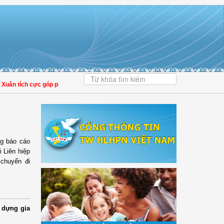
ân tích cực góp phần nâng cao tỷ lệ người dân tham gia bảo hiểm y tế
ng báo cáo
i Liên hiệp
chuyến đi
 dựng gia