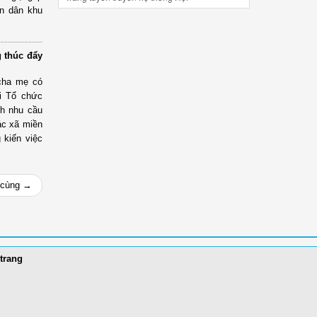
ân dân khu
g thúc đẩy
cha mẹ có
ới Tổ chức
nh nhu cầu
ác xã miền
 kiến việc
 cùng →
trang