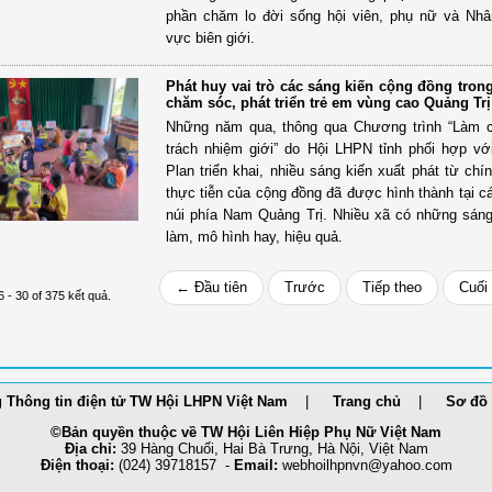
phần chăm lo đời sống hội viên, phụ nữ và Nh
vực biên giới.
Phát huy vai trò các sáng kiến cộng đồng tron
chăm sóc, phát triển trẻ em vùng cao Quảng Trị
Những năm qua, thông qua Chương trình “Làm 
trách nhiệm giới” do Hội LHPN tỉnh phối hợp v
Plan triển khai, nhiều sáng kiến xuất phát từ chí
thực tiễn của cộng đồng đã được hình thành tại c
núi phía Nam Quảng Trị. Nhiều xã có những sáng
làm, mô hình hay, hiệu quả.
← Đầu tiên
Trước
Tiếp theo
Cuối
6 - 30 of 375 kết quả.
 Thông tin điện tử TW Hội LHPN Việt Nam
Trang chủ
Sơ đồ 
©Bản quyền thuộc về TW Hội Liên Hiệp Phụ Nữ Việt Nam
Địa chỉ:
39 Hàng Chuối, Hai Bà Trưng, Hà Nội, Việt Nam
Điện thoại:
(024) 39718157 -
Email:
webhoilh
pnvn@yahoo.com