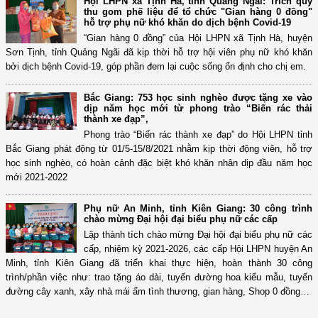
Hội LHPN xã Tịnh Hà, tỉnh Quảng Ngãi: Trích quỹ
thu gom phế liệu để tổ chức "Gian hàng 0 đồng"
hỗ trợ phụ nữ khó khăn do dịch bệnh Covid-19
“Gian hàng 0 đồng” của Hội LHPN xã Tịnh Hà, huyện
Sơn Tịnh, tỉnh Quảng Ngãi đã kịp thời hỗ trợ hội viên phụ nữ khó khăn
bởi dịch bệnh Covid-19, góp phần đem lại cuộc sống ổn định cho chị em.
Bắc Giang: 753 học sinh nghèo được tặng xe vào
dịp năm học mới từ phong trào “Biến rác thải
thành xe đạp”,
Phong trào “Biến rác thành xe đạp” do Hội LHPN tỉnh
Bắc Giang phát động từ 01/5-15/8/2021 nhằm kịp thời động viên, hỗ trợ
học sinh nghèo, có hoàn cảnh đặc biệt khó khăn nhân dịp đầu năm học
mới 2021-2022
Phụ nữ An Minh, tỉnh Kiên Giang: 30 công trình
chào mừng Đại hội đại biểu phụ nữ các cấp
Lập thành tích chào mừng Đại hội đại biểu phụ nữ các
cấp, nhiệm kỳ 2021-2026, các cấp Hội LHPN huyện An
Minh, tỉnh Kiên Giang đã triển khai thực hiện, hoàn thành 30 công
trình/phần việc như: trao tặng áo dài, tuyến đường hoa kiểu mẫu, tuyến
đường cây xanh, xây nhà mái ấm tình thương, gian hàng, Shop 0 đồng…