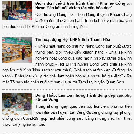
Điểm đến thứ 3 trên hành trình “Phụ nữ Công an
Hưng Yên kết nối và lan tỏa văn hóa đọc”
Quê hương Đồng Tử - Tiên Dung (huyện Khoái Châu)
là điểm đến thứ 3 trên hành trình kết nối và lan toả văn
hoá đọc của Hội Phụ nữ Công an tỉnh Hưng Yên.
Tin hoạt động Hội LHPN tỉnh Thanh Hóa
- Nhiều mặt hàng do phụ nữ Nông Cống sản xuất được
trưng bầy, giới thiệu đến khách hàng - Chia sẻ kinh
nghiệm hoạt động của các mô hình xây dựng gia đình
hạnh phúc - Hội LHPN huyện Đông Sơn chia sẻ kinh
nghiệm mô hình “Nhà sạch vườn mẫu”, “Nhà sạch vườn đẹp -Tường rào
xanh - Phân loại xử lý rác thải làm phân bón vi sinh tại hộ gia đình” - Ra
mắt Tổ hợp tác chăn nuôi vịt bản địa tại xã Tam Lư, huyện Quan Sơn
Đồng Tháp: Lan tỏa những hành động đẹp của phụ
nữ Lai Vung
Trong những ngày qua, cán bộ, hội viên, phụ nữ trên
toàn địa bàn huyện Lai Vung đã cùng chung tay phòng,
chống dịch Covid-19, góp một phần công sức bằng những việc làm thiết
thực, có ý nghĩa lan tỏa.