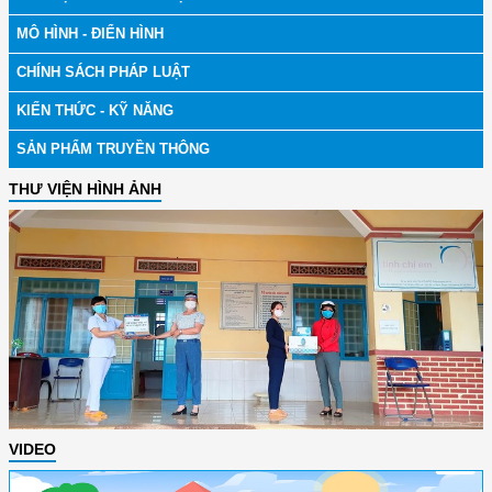
MÔ HÌNH - ĐIỂN HÌNH
CHÍNH SÁCH PHÁP LUẬT
KIẾN THỨC - KỸ NĂNG
SẢN PHẨM TRUYỀN THÔNG
THƯ VIỆN HÌNH ẢNH
VIDEO