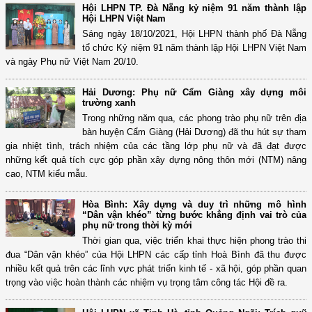
Hội LHPN TP. Đà Nẵng kỷ niệm 91 năm thành lập
Hội LHPN Việt Nam
Sáng ngày 18/10/2021, Hội LHPN thành phố Đà Nẵng
tổ chức Kỷ niệm 91 năm thành lập Hội LHPN Việt Nam
và ngày Phụ nữ Việt Nam 20/10.
Hải Dương: Phụ nữ Cẩm Giàng xây dựng môi
trường xanh
Trong những năm qua, các phong trào phụ nữ trên địa
bàn huyện Cẩm Giàng (Hải Dương) đã thu hút sự tham
gia nhiệt tình, trách nhiệm của các tầng lớp phụ nữ và đã đạt được
những kết quả tích cực góp phần xây dựng nông thôn mới (NTM) nâng
cao, NTM kiểu mẫu.
Hòa Bình: Xây dựng và duy trì những mô hình
“Dân vận khéo” từng bước khẳng định vai trò của
phụ nữ trong thời kỳ mới
Thời gian qua, việc triển khai thực hiện phong trào thi
đua “Dân vận khéo” của Hội LHPN các cấp tỉnh Hoà Bình đã thu được
nhiều kết quả trên các lĩnh vực phát triển kinh tế - xã hội, góp phần quan
trọng vào việc hoàn thành các nhiệm vụ trọng tâm công tác Hội đề ra.