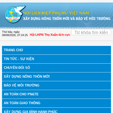
Truy cập nội dung luôn
OK
Thứ bảy, ngày
bệnh
| Thanh Hóa: Hội LHPN Thọ Xuân tích cực góp phần nâng cao tỷ lệ người d
08/08/2026
,
07:24:26
TRANG CHỦ
TIN TỨC - SỰ KIỆN
CHUYỂN ĐỔI SỐ
XÂY DỰNG NÔNG THÔN MỚI
BẢO VỆ MÔI TRƯỜNG
AN TOÀN CHO PN&TE
AN TOÀN GIAO THÔNG
XÂY DỰNG GIA ĐÌNH HẠNH PHÚC