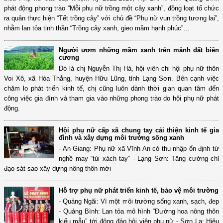
phát động phong trào “Mỗi phụ nữ trồng một cây xanh”, đồng loạt tổ chức
ra quân thực hiện “Tết trồng cây” với chủ đề “Phụ nữ vun trồng tương lai”,
nhằm lan tỏa tinh thần “Trồng cây xanh, gieo mầm hạnh phúc”…
Người ươm những mầm xanh trên mảnh đất biên
cương
Đó là chị Nguyễn Thị Hà, hội viên chi hội phụ nữ thôn
Voi Xô, xã Hòa Thắng, huyện Hữu Lũng, tỉnh Lạng Sơn. Bên cạnh việc
chăm lo phát triển kinh tế, chị cũng luôn dành thời gian quan tâm đến
công việc gia đình và tham gia vào những phong trào do hội phụ nữ phát
động.
Hội phụ nữ cấp xã chung tay cải thiện kinh tế gia
đình và xây dựng môi trường sống xanh
- An Giang: Phụ nữ xã Vĩnh An có thu nhập ổn định từ
nghề may “túi xách tay” - Lạng Sơn: Tăng cường chỉ
đạo sát sao xây dựng nông thôn mới
Hỗ trợ phụ nữ phát triển kinh tế, bảo vệ môi trường
- Quảng Ngãi: Vì một môi trường sống xanh, sạch, đep
- Quảng Bình: Lan tỏa mô hình “Đường hoa nông thôn
kiểu mẫu” tới đông đảo hội viên phụ nữ - Sơn La: Hiệu