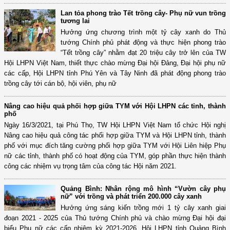
Lan tỏa phong trào Tết trồng cây- Phụ nữ vun trồng
tương lai
Hưởng ứng chương trình một tỷ cây xanh do Thủ
tướng Chính phủ phát động và thực hiện phong trào
“Tết trồng cây” nhằm đạt 20 triệu cây trở lên của TW
Hội LHPN Việt Nam, thiết thực chào mừng Đại hội Đảng, Đại hội phụ nữ
các cấp, Hội LHPN tỉnh Phú Yên và Tây Ninh đã phát động phong trào
trồng cây tới cán bộ, hội viên, phụ nữ
Nâng cao hiệu quả phối hợp giữa TYM với Hội LHPN các tỉnh, thành
phố
Ngày 16/3/2021, tại Phú Thọ, TW Hội LHPN Việt Nam tổ chức Hội nghị
Nâng cao hiệu quả công tác phối hợp giữa TYM và Hội LHPN tỉnh, thành
phố với mục đích tăng cường phối hợp giữa TYM với Hội Liên hiệp Phụ
nữ các tỉnh, thành phố có hoạt động của TYM, góp phần thực hiện thành
công các nhiệm vụ trọng tâm của công tác Hội năm 2021.
Quảng Bình: Nhân rộng mô hình “Vườn cây phụ
nữ” với trồng và phát triển 200.000 cây xanh
Hưởng ứng sáng kiến trồng mới 1 tỷ cây xanh giai
đoạn 2021 - 2025 của Thủ tướng Chính phủ và chào mừng Đại hội đại
biểu Phụ nữ các cấp nhiệm kỳ 2021-2026, Hội LHPN tỉnh Quảng Bình