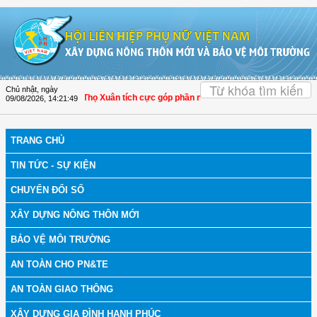
Truy cập nội dung luôn
OK
Chủ nhật, ngày
h Hóa: Hội LHPN Thọ Xuân tích cực góp phần nâng cao tỷ lệ người dân tham gia
09/08/2026
,
14:21:50
TRANG CHỦ
TIN TỨC - SỰ KIỆN
CHUYỂN ĐỔI SỐ
XÂY DỰNG NÔNG THÔN MỚI
BẢO VỆ MÔI TRƯỜNG
AN TOÀN CHO PN&TE
AN TOÀN GIAO THÔNG
XÂY DỰNG GIA ĐÌNH HẠNH PHÚC