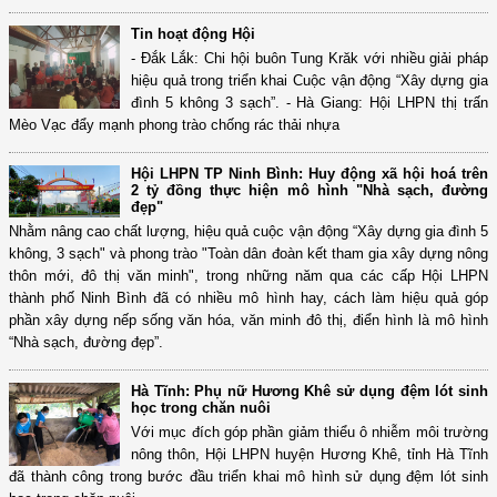
Tin hoạt động Hội
- Đắk Lắk: Chi hội buôn Tung Krăk với nhiều giải pháp
hiệu quả trong triển khai Cuộc vận động “Xây dựng gia
đình 5 không 3 sạch”. - Hà Giang: Hội LHPN thị trấn
Mèo Vạc đẩy mạnh phong trào chống rác thải nhựa
Hội LHPN TP Ninh Bình: Huy động xã hội hoá trên
2 tỷ đồng thực hiện mô hình "Nhà sạch, đường
đẹp"
Nhằm nâng cao chất lượng, hiệu quả cuộc vận động “Xây dựng gia đình 5
không, 3 sạch" và phong trào "Toàn dân đoàn kết tham gia xây dựng nông
thôn mới, đô thị văn minh", trong những năm qua các cấp Hội LHPN
thành phố Ninh Bình đã có nhiều mô hình hay, cách làm hiệu quả góp
phần xây dựng nếp sống văn hóa, văn minh đô thị, điển hình là mô hình
“Nhà sạch, đường đẹp”.
Hà Tĩnh: Phụ nữ Hương Khê sử dụng đệm lót sinh
học trong chăn nuôi
Với mục đích góp phần giảm thiểu ô nhiễm môi trường
nông thôn, Hội LHPN huyện Hương Khê, tỉnh Hà Tĩnh
đã thành công trong bước đầu triển khai mô hình sử dụng đệm lót sinh