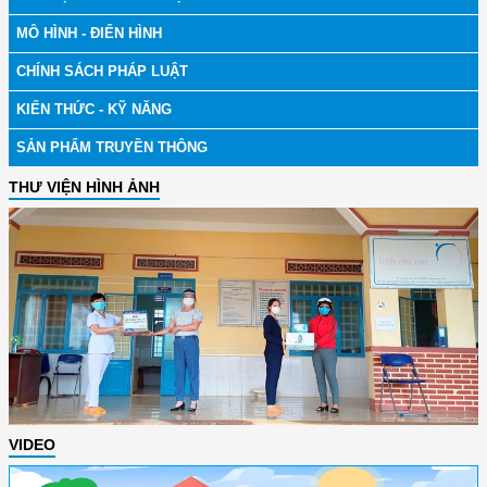
MÔ HÌNH - ĐIỂN HÌNH
CHÍNH SÁCH PHÁP LUẬT
KIẾN THỨC - KỸ NĂNG
SẢN PHẨM TRUYỀN THÔNG
THƯ VIỆN HÌNH ẢNH
VIDEO