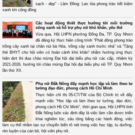
sạch - đẹp" - Lâm Đồng: Lan tỏa phong trào tiết kiệm
xanh tới cộng đồng
Các hoạt động thiết thực hướng tới môi trường
sống xanh và hỗ trợ phụ nữ khó khăn, yếu thế
Vừa qua, Hội LHPN phường Đống Đa, TP. Quy Nhơn
đã đăng ký thực hiện công trình “Phát động phong trào
trồng cây xanh tại chân núi bà Hỏa, trồng cây xanh trước nhà” và “Tặng
thẻ BHYT cho hội viên có hoàn cảnh khó khăn” nhằm hưởng ứng thực
hiện đợt thi đua chào mừng Đại hội đại biểu phụ nữ các cấp, nhiệm kỳ
2021-2026, hướng tới chào mừng Đại hội đại biểu phụ nữ TP. Quy Nhơn
lần thứ XII.
Phụ nữ Đắk Nông đẩy mạnh học tập và làm theo tư
tưởng đạo đức, phong cách Hồ Chí Minh
Thực hiện chỉ thị 05-CT/TW của Bộ Chính trị về đẩy
mạnh việc “Học tập và làm theo tư tưởng, đạo đức,
phong cách Hồ Chí Minh”, thời gian qua, Hội LHPN tỉnh
Đắk Nông luôn xác định đây là việc làm cần được triển
khai nghiêm túc, sâu rộng bằng các hành động, việc
làm cụ thể nhằm tạo sự chuyển biến rõ nét trong việc học tập, tu dưỡng,
rèn luyện của cán bộ, hội viên phụ nữ.