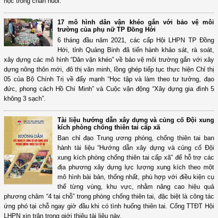
học trong chăn nuôi.
17 mô hình dân vận khéo gắn với bảo vệ môi
trường của phụ nữ TP Đồng Hới
6 tháng đầu năm 2021, các cấp Hội LHPN TP Đồng
Hới, tỉnh Quảng Binh đã tiến hành khảo sát, rà soát,
xây dựng các mô hình “Dân vận khéo” về bảo vệ môi trường gắn với xây
dựng nông thôn mới, đô thị văn minh, lồng ghép tiếp tục thực hiện Chỉ thị
05 của Bộ Chính Trị về đẩy mạnh “Học tập và làm theo tư tưởng, đạo
đức, phong cách Hồ Chí Minh” và Cuộc vận động “Xây dựng gia đình 5
không 3 sạch”.
Tài liệu hướng dẫn xây dựng và củng cố Đội xung
kích phòng chống thiên tai cấp xã
Ban chỉ đạo Trung ương phòng, chống thiên tai ban
hành tài liệu “Hướng dẫn xây dựng và củng cố Đội
xung kích phòng chống thiên tai cấp xã” để hỗ trợ các
địa phương xây dựng lực lượng xung kích theo một
mô hình bài bản, thống nhất, phù hợp với điều kiện cụ
thể từng vùng, khu vực, nhằm nâng cao hiệu quả
phương châm “4 tại chỗ” trong phòng chống thiên tai, đặc biệt là công tác
ứng phó tại chỗ ngay giờ đầu khi có tình huống thiên tai. Cổng TTĐT Hội
LHPN xin trân trọng giới thiệu tài liệu này.