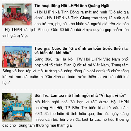
Tin hoạt động Hội LHPN tỉnh Quảng Ngãi
- Hội LHPN xã Tịnh Đông ra mắt mô hình “Giỏ rác gia
đình” - Hội LHPN xã Tịnh Giang trao tặng 12 suất quà
cho trẻ em, phụ nữ khó khăn và người già trên địa bàn
- Hội LHPN xã Tịnh Phong: Gần 60 bộ áo dài được quyên góp nhằm tôn
vinh giá trị Việt
Trao giải Cuộc thi “Gia đình an toàn trước thiên tai
và biến đổi khí hậu”
Sáng 30/6, tại Hà Nội, TW Hội LHPN Việt Nam phối
hợp với tổ chức Plan Quốc tế tại Việt Nam, Trung tâm
Sống và học tập vì môi trường và cộng đồng (Live&Learn) tổ chức tổng
kết và trao giải cuộc thi “Gia đình an toàn trước thiên tai và biến đổi khí
hậu”.
Bến Tre: Lan tỏa mô hình ngôi nhà “Vì bạn, vì tôi”
Mô hình ngôi nhà “Vì bạn vì tôi” được Hội LHPN
phường An Hội, TP Bến Tre triển khai từ đầu năm
2021 đã thể hiện rõ tính hiệu quả, thu hút ngày càng
nhiều cán bộ, hội viên đặt biệt là các hộ tiểu thương
các chợ, trung tâm thương mại tham gia