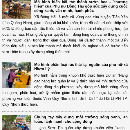
Mô hình biến bãi rác thành vườn hoa - "thương
hiệu" của Phụ nữ Đông Hải góp sức xây dựng cuộc
sống xanh, văn minh, hạnh phúc
Xã Đông Hải là một xã vùng cao của huyện Tiên Yên
(tỉnh Quảng Ninh), giao thông đi lại khó khăn, trình độ dân trí còn thấp với
50% là đồng bào dân tộc thiểu số và vẫn còn tồn tại nhiều phong tục, tập
quán lạc hậu. Nhưng bằng sự quyết tâm, đồng lòng của cả hệ thống chính
trị và người dân, trong thời gian qua Đông Hải đã trở thành một xã điển
hình tiêu biểu, vươn lên mạnh mẽ thoát khỏi đói nghèo và có bước tiến
vượt bậc trong xây dựng nông thôn mới.
Mô hình phân loại rác thải tại nguồn của phụ nữ xã
Nhơn Lý
Mô hình nằm trong khuôn khổ thực hiện Dự án “Nâng
cao năng lực quản lý và ý thức bảo vệ môi trường của
cộng đồng địa phương, xây dựng mô hình cộng đồng
thu gom, phân loại, xử lý nhằm giảm thiểu rác thải nhựa tại các xã,
phường ven biển thuộc Vịnh Quy Nhơn, tỉnh Bình Định” do Hội LHPN TP.
Quy Nhơn thực hiện.
Chung tay xây dựng môi trường sống xanh, an
toàn, lành mạnh cho cộng đồng
- Lạng Sơn: Ra quân xây dựng khuôn viên "xanh -