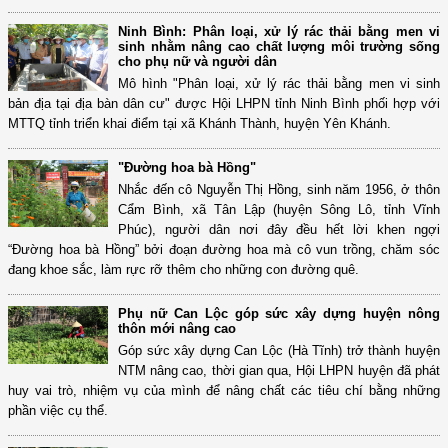
Ninh Bình: Phân loại, xử lý rác thải bằng men vi
sinh nhằm nâng cao chất lượng môi trường sống
cho phụ nữ và người dân
Mô hình "Phân loại, xử lý rác thải bằng men vi sinh
bản địa tại địa bàn dân cư" được Hội LHPN tỉnh Ninh Bình phối hợp với
MTTQ tỉnh triển khai điểm tại xã Khánh Thành, huyện Yên Khánh.
"Đường hoa bà Hồng"
Nhắc đến cô Nguyễn Thị Hồng, sinh năm 1956, ở thôn
Cẩm Bình, xã Tân Lập (huyện Sông Lô, tỉnh Vĩnh
Phúc), người dân nơi đây đều hết lời khen ngợi
“Đường hoa bà Hồng” bởi đoạn đường hoa mà cô vun trồng, chăm sóc
đang khoe sắc, làm rực rỡ thêm cho những con đường quê.
Phụ nữ Can Lộc góp sức xây dựng huyện nông
thôn mới nâng cao
Góp sức xây dựng Can Lộc (Hà Tĩnh) trở thành huyện
NTM nâng cao, thời gian qua, Hội LHPN huyện đã phát
huy vai trò, nhiệm vụ của mình để nâng chất các tiêu chí bằng những
phần việc cụ thể.