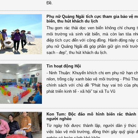
Đề.
Phụ nữ Quảng Ngãi tích cực tham gia bảo vệ m
biển, thu hút khách du lịch
Thu gom rác thải dọc ven biển không chỉ chung
môi trường và sinh vật biển, mà còn lan tỏa nh
điệp tích cực đến với cộng đồng. Hành động này
phụ nữ Quảng Ngãi đã góp phần giữ gìn môi trườ
sạch - đẹp”, thu hút khách du lịch.
Tin hoạt động Hội
- Ninh Thuận: Khuyến khích chị em phụ nữ hạn ch
nilon, trồng cây xanh bảo vệ môi trường - Phú Thọ
chính sách với chủ đề “Phát huy vai trò của ph
phát triển kinh tế - xã hội” tại xã Tu Vũ
Kon Tum: Độc đáo mô hình biến rác thành 
người nghèo
Từ ngày hội được thành lập, người dân ý thức
việc bảo vệ môi trường, đồng thời gây quỹ giúp đ
nghèo có hoàn cảnh khó khăn.