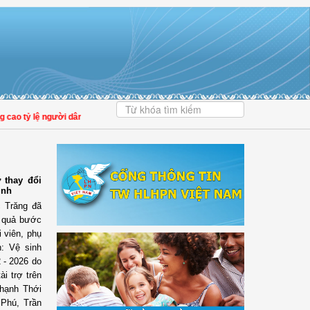
 lệ người dân tham gia bảo hiểm y tế
 thay đổi
inh
c Trăng đã
t quả bước
 viên, phụ
: Vệ sinh
 - 2026 do
i trợ trên
hạnh Thới
 Phú, Trần