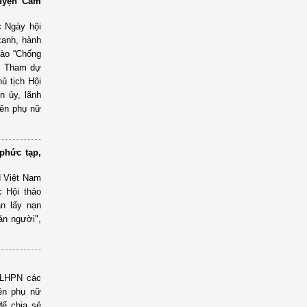
huyện Cẩm
 Ngày hội
xanh, hành
rào “Chống
n. Tham dự
ủ tịch Hội
n ủy, lãnh
iên phụ nữ
phức tạp,
N Việt Nam
 Hội thảo
ận lấy nạn
án người",
i LHPN các
iên phụ nữ
để chia sẻ