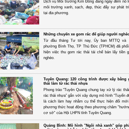
Dịch vụ Môi trường Kim Đông đang ngày đêm nỗ l
môi trường xanh, sạch, đẹp, thúc đẩy sự phát tri
tại địa phương.
Những chuyến xe gom rác để giúp người nghè
Từ đầu tháng Tư tới nay, Ủy ban MTTQ và
phường Bình Thọ, TP Thủ Đức (TPHCM) đã phối
hiện việc thu gom rác thải tái chế bán lấy tiền 
nghèo.
Tuyên Quang: 120 công trình được xây bằng 
thái làm từ rác thải nhựa
Phong trào “Tuyên Quang chung tay xử lý rác thả
rác thải nhựa” gắn với xây dựng mô hình “Tuyến 
là cách làm hay nhằm cụ thể thực hiện đổi mới
phương thức hoạt động theo phương châm "hướn
cơ sở" của Hội LHPN tỉnh Tuyên Quang.
Quảng Bình: Mô hình "Ngôi nhà xanh" góp ph