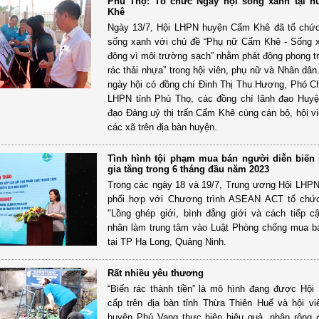
Phú Thọ: Tổ chức Ngày hội sống xanh tại 
Khê
Ngày 13/7, Hội LHPN huyện Cẩm Khê đã tổ chức
sống xanh với chủ đề “Phụ nữ Cẩm Khê - Sống 
động vì môi trường sạch” nhằm phát động phong t
rác thải nhựa” trong hội viên, phụ nữ và Nhân dâ
ngày hội có đồng chí Đinh Thị Thu Hương, Phó Ch
LHPN tỉnh Phú Thọ, các đồng chí lãnh đạo Huyệ
đạo Đảng uỷ thị trấn Cẩm Khê cùng cán bộ, hội v
các xã trên địa bàn huyện.
Tình hình tội phạm mua bán người diễn biến 
gia tăng trong 6 tháng đầu năm 2023
Trong các ngày 18 và 19/7, Trung ương Hội LHP
phối hợp với Chương trình ASEAN ACT tổ chức
"Lồng ghép giới, bình đẳng giới và cách tiếp c
nhân làm trung tâm vào Luật Phòng chống mua b
tại TP Hạ Long, Quảng Ninh.
Rất nhiều yêu thương
“Biến rác thành tiền” là mô hình đang được Hộ
cấp trên địa bàn tỉnh Thừa Thiên Huế và hội v
huyện Phú Vang thực hiện hiệu quả, nhân rộng 