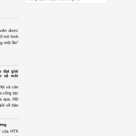
 viên được
10 mô hình
g một lần”
 đạt giải
ảo vệ môi
Hội và cán
a công tác
a qua, Hội
iỏi về bảo
ường
g” của HTX