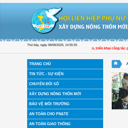
Truy cập nội dung luôn
Thứ bảy, ngày 08/08/2026
,
14:55:56
Hội LHPN tỉnh Đồng Tháp tuyên truyền, hướng dẫn, triển khai công tác phòng, 
TRANG CHỦ
TIN TỨC - SỰ KIỆN
CHUYỂN ĐỔI SỐ
XÂY DỰNG NÔNG THÔN MỚI
BẢO VỆ MÔI TRƯỜNG
AN TOÀN CHO PN&TE
AN TOÀN GIAO THÔNG