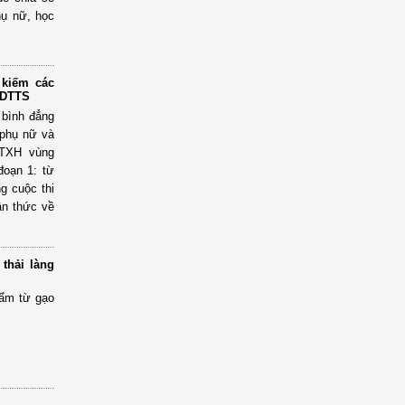
hụ nữ, học
 kiếm các
 DTTS
 bình đẳng
 phụ nữ và
KTXH vùng
đoạn 1: từ
g cuộc thi
ận thức về
 thải làng
hẩm từ gạo