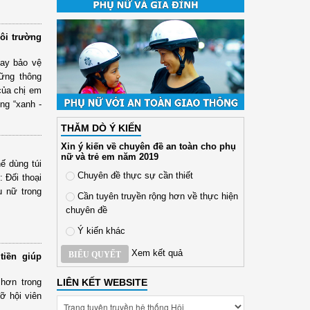
ôi trường
 tay bảo vệ
ững thông
 của chị em
ng “xanh -
THĂM DÒ Ý KIẾN
Xin ý kiến về chuyên đề an toàn cho phụ
nữ và trẻ em năm 2019
ế dùng túi
Chuyên đề thực sự cần thiết
: Đối thoại
ụ nữ trong
Cần tuyên truyền rộng hơn về thực hiện
chuyên đề
Ý kiến khác
Xem kết quả
BIỂU QUYẾT
tiền giúp
LIÊN KẾT WEBSITE
 hơn trong
ỡ hội viên