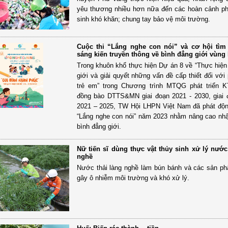
yêu thương nhiều hơn nữa đến các hoàn cảnh p
sinh khó khăn; chung tay bảo vệ môi trường.
Cuộc thi “Lắng nghe con nói” và cơ hội tìm
sáng kiến truyền thông về bình đẳng giới vùng
Trong khuôn khổ thực hiện Dự án 8 về “Thực hiện
giới và giải quyết những vấn đề cấp thiết đối với
trẻ em” trong Chương trình MTQG phát triển 
đồng bào DTTS&MN giai đoạn 2021 - 2030, giai 
2021 – 2025, TW Hội LHPN Việt Nam đã phát độn
“Lắng nghe con nói” năm 2023 nhằm nâng cao nh
bình đẳng giới.
Nữ tiến sĩ dùng thực vật thủy sinh xử lý nước
nghề
Nước thải làng nghề làm bún bánh và các sản p
gây ô nhiễm môi trường và khó xử lý.