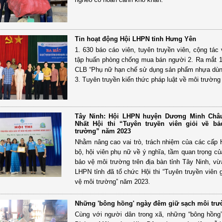
Tin hoạt động Hội LHPN tỉnh Hưng Yên
1. 630 báo cáo viên, tuyên truyền viên, cộng tác
tập huấn phòng chống mua bán người 2. Ra mắt 
CLB “Phụ nữ hạn chế sử dụng sản phẩm nhựa dùn
3. Tuyên truyền kiến thức pháp luật về môi trường
Tây Ninh: Hội LHPN huyện Dương Minh Châu
Nhất Hội thi “Tuyên truyền viên giỏi về b
trường” năm 2023
Nhằm nâng cao vai trò, trách nhiệm của các cấp 
bộ, hội viên phụ nữ về ý nghĩa, tầm quan trọng củ
bảo vệ môi trường trên địa bàn tỉnh Tây Ninh, vừ
LHPN tỉnh đã tổ chức Hội thi “Tuyên truyền viên g
vệ môi trường” năm 2023.
Những 'bông hồng' ngày đêm giữ sạch môi tr
Cùng với người dân trong xã, những “bông hồn