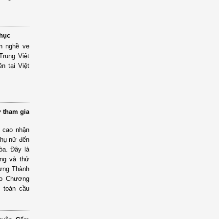
phục
n nghề ve
Trung Việt
n tại Việt
ữ tham gia
g cao nhận
phụ nữ đến
òa. Đây là
ng và thử
dựng Thành
do Chương
g toàn cầu