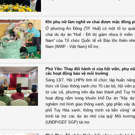
Khi phụ nữ làm nghề ve chai được mặc đồng 
Ở phường An Đông (TP. Huế) có một tổ tự quả
chai do dự án “Huế - Đô thị giảm nhựa ở miền 
Nam” của Tổ chức Quốc tế về Bảo tồn thiên nhiê
Nam (WWF - Việt Nam) hỗ trợ.
Phú Yên: Thay đổi hành vi của hội viên, phụ n
các hoạt động bảo vệ môi trường
Sáng 13/7, Hội LHPN tỉnh tổ chức tập huấn nân
thức về Giao thông xanh cho 70 cán bộ, hội viên 
từ các xã, phường trên địa bàn thành phố Tuy H
hoạt động nằm trong khuôn khổ Dự án “Xây dự
nghiệm mô hình giao thông xanh, góp phần xây 
phố Tuy Hòa xanh, thông minh và bền vững” 
trình tài trợ các dự án nhỏ của quỹ Môi trườn
(UNDP/GEF SGP) tài trợ.