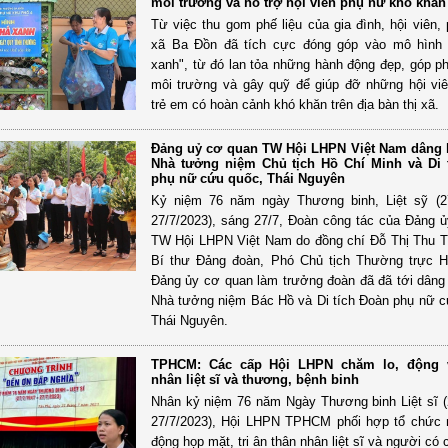
môi trường và hỗ trợ hội viên phụ nữ khó khăn
Từ việc thu gom phế liệu của gia đình, hội viên, 
xã Ba Đồn đã tích cực đóng góp vào mô hình 
xanh", từ đó lan tỏa những hành động đẹp, góp p
môi trường và gây quỹ để giúp đỡ những hội vi
trẻ em có hoàn cảnh khó khăn trên địa bàn thị xã.
Đảng uỷ cơ quan TW Hội LHPN Việt Nam dâng 
Nhà tưởng niệm Chủ tịch Hồ Chí Minh và Di 
phụ nữ cứu quốc, Thái Nguyên
Kỷ niệm 76 năm ngày Thương binh, Liệt sỹ (27
27/7/2023), sáng 27/7, Đoàn công tác của Đảng 
TW Hội LHPN Việt Nam do đồng chí Đỗ Thị Thu 
Bí thư Đảng đoàn, Phó Chủ tịch Thường trực H
Đảng ủy cơ quan làm trưởng đoàn đã đã tới dâng
Nhà tưởng niệm Bác Hồ và Di tích Đoàn phụ nữ 
Thái Nguyên.
TPHCM: Các cấp Hội LHPN chăm lo, động v
nhân liệt sĩ và thương, bệnh binh
Nhân kỷ niệm 76 năm Ngày Thương binh Liệt sĩ (
27/7/2023), Hội LHPN TPHCM phối hợp tổ chức 
động họp mặt, tri ân thân nhân liệt sĩ và người có 