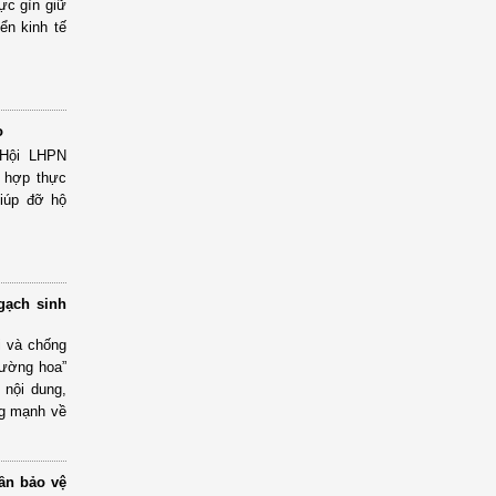
ực gìn giữ
ển kinh tế
o
 Hội LHPN
 hợp thực
giúp đỡ hộ
gạch sinh
i và chống
đường hoa”
 nội dung,
g mạnh về
ần bảo vệ