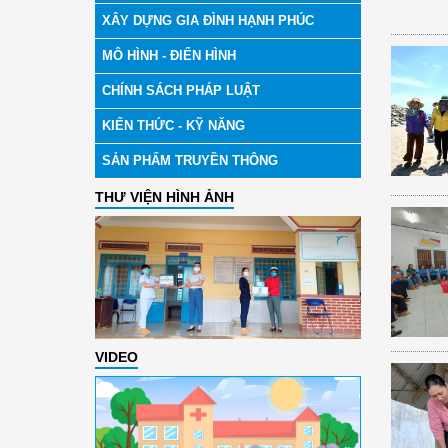
XÂY DỰNG GIA ĐÌNH HẠNH PHÚC
MÔ HÌNH - ĐIỂN HÌNH
CHÍNH SÁCH PHÁP LUẬT
KIẾN THỨC - KỸ NĂNG
SẢN PHẨM TRUYỀN THÔNG
THƯ VIỆN HÌNH ẢNH
VIDEO