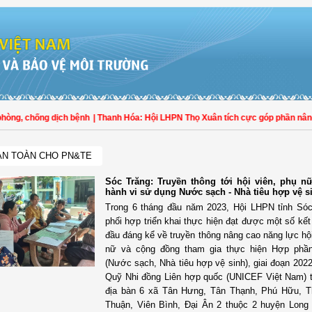
chống dịch bệnh
| Thanh Hóa: Hội LHPN Thọ Xuân tích cực góp phần nâng cao tỷ
AN TOÀN CHO PN&TE
Sóc Trăng: Truyền thông tới hội viên, phụ nữ
hành vi sử dụng Nước sạch - Nhà tiêu hợp vệ s
Trong 6 tháng đầu năm 2023, Hội LHPN tỉnh Só
phối hợp triển khai thực hiện đạt được một số kế
đầu đáng kể về truyền thông nâng cao năng lực hội
nữ và cộng đồng tham gia thực hiện Hợp phần
(Nước sạch, Nhà tiêu hợp vệ sinh), giai đoạn 2022
Quỹ Nhi đồng Liên hợp quốc (UNICEF Việt Nam) tà
địa bàn 6 xã Tân Hưng, Tân Thạnh, Phú Hữu, T
Thuận, Viên Bình, Đại Ân 2 thuộc 2 huyện Long