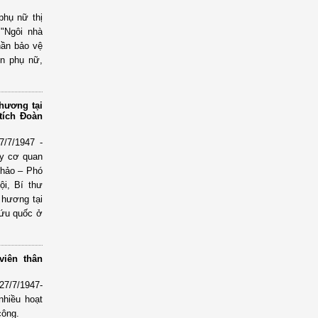
phụ nữ thị
"Ngôi nhà
hần bảo vệ
ên phụ nữ,
hương tại
tích Đoàn
/7/1947 -
ủy cơ quan
Thảo – Phó
ội, Bí thư
 hương tại
cứu quốc ở
iên thân
27/7/1947-
nhiều hoạt
công.