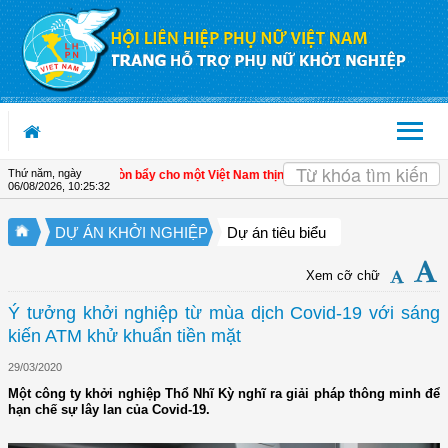
Truy cập nội dung luôn
Thứ năm, ngày
n kinh tế tư nhân - Đòn bẩy cho một Việt Nam thịnh vượng
| Hội LHPN tỉnh Kiên 
06/08/2026
,
10:25:32
DỰ ÁN KHỞI NGHIỆP
Dự án tiêu biểu
Xem cỡ chữ
Ý tưởng khởi nghiệp từ mùa dịch Covid-19 với sáng
kiến ATM khử khuẩn tiền mặt
29/03/2020
Một công ty khởi nghiệp Thổ Nhĩ Kỳ nghĩ ra giải pháp thông minh để
hạn chế sự lây lan của Covid-19.