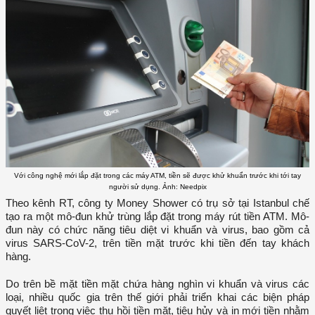
Với công nghệ mới lắp đặt trong các máy ATM, tiền sẽ được khử khuẩn trước khi tới tay
người sử dụng. Ảnh: Needpix
Theo kênh RT, công ty Money Shower có trụ sở tại Istanbul chế
tạo ra một mô-đun khử trùng lắp đặt trong máy rút tiền ATM. Mô-
đun này có chức năng tiêu diệt vi khuẩn và virus, bao gồm cả
virus SARS-CoV-2, trên tiền mặt trước khi tiền đến tay khách
hàng.
Do trên bề mặt tiền mặt chứa hàng nghìn vi khuẩn và virus các
loại, nhiều quốc gia trên thế giới phải triển khai các biện pháp
quyết liệt trong việc thu hồi tiền mặt, tiêu hủy và in mới tiền nhằm