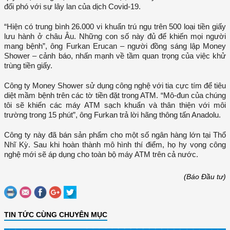
đối phó với sự lây lan của dịch Covid-19.
“Hiện có trung bình 26.000 vi khuẩn trú ngụ trên 500 loại tiền giấy
lưu hành ở châu Âu. Những con số này đủ để khiến mọi người
mang bệnh”, ông Furkan Erucan – người đồng sáng lập Money
Shower – cảnh báo, nhấn mạnh về tầm quan trọng của việc khử
trùng tiền giấy.
Công ty Money Shower sử dụng công nghệ với tia cực tím để tiêu
diệt mầm bệnh trên các tờ tiền đặt trong ATM. “Mô-đun của chúng
tôi sẽ khiến các máy ATM sạch khuẩn và thân thiện với môi
trường trong 15 phút”, ông Furkan trả lời hãng thông tấn Anadolu.
Công ty này đã bán sản phẩm cho một số ngân hàng lớn tại Thổ
Nhĩ Kỳ. Sau khi hoàn thành mô hình thí điểm, họ hy vọng công
nghệ mới sẽ áp dụng cho toàn bộ máy ATM trên cả nước.
(Báo Đầu tư)
TIN TỨC CÙNG CHUYÊN MỤC