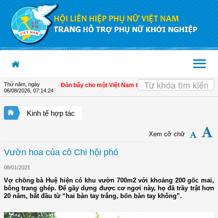
Truy cập nội dung luôn
Thứ năm, ngày
riển kinh tế tư nhân - Đòn bẩy cho một Việt Nam thịnh vượng
| Hội LHPN tỉnh Ki
06/08/2026
,
07:14:24
Kinh tế hợp tác
Xem cỡ chữ
Vườn hoa của cô Chi hội phó
08/01/2021
Vợ chồng bà Huệ hiện có khu vườn 700m2 với khoảng 200 gốc mai,
bông trang ghép. Để gầy dựng được cơ ngơi này, họ đã trầy trật hơn
20 năm, bắt đầu từ “hai bàn tay trắng, bốn bàn tay không”.