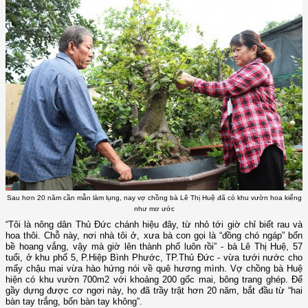
Sau hơn 20 năm cần mẫn làm lụng, nay vợ chồng bà Lê Thị Huệ đã có khu vườn hoa kiểng
như mơ ước
“Tôi là nông dân Thủ Đức chánh hiệu đây, từ nhỏ tới giờ chỉ biết rau và
hoa thôi. Chỗ này, nơi nhà tôi ở, xưa bà con gọi là “đồng chó ngáp” bốn
bề hoang vắng, vậy mà giờ lên thành phố luôn rồi” - bà Lê Thị Huệ, 57
tuổi, ở khu phố 5, P.Hiệp Bình Phước, TP.Thủ Đức - vừa tưới nước cho
mấy chậu mai vừa hào hứng nói về quê hương mình. Vợ chồng bà Huệ
hiện có khu vườn 700m2 với khoảng 200 gốc mai, bông trang ghép. Để
gầy dựng được cơ ngơi này, họ đã trầy trật hơn 20 năm, bắt đầu từ “hai
bàn tay trắng, bốn bàn tay không”.