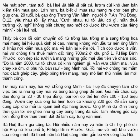
Mẹ mất sớm, tám tuổi, bà Huệ đã biết đi bắt cá, lượm củi khô đem bán
kiếm tiền mua gạo. Lớn hơn, bà biết đi mua rau mang ra chợ bán phụ
giúp cha. 20 tuổi, bà gặp ông Trương Văn Minh, người ở P.An Phú Đông,
Q.12, yêu nhau rồi lấy nhau. “Cưới nhau, tụi tôi đâu có gì, mần thuê
trường kỳ, nghĩ không biết chừng nào mới có được khu vườn của riêng
mình” - bà Huệ nói.
Thấy bà con lối xóm chuyển đổi từ trồng lúa, trồng mía sang trồng hoa
mai mang lại hiệu quả kinh tế cao, nhưng không vốn đầu tư nên ông Minh
đi khắp nơi kiếm mua gốc mai về bán lại kiếm lời. Tích cóp được ít vốn,
hai vợ chồng tìm thuê mảnh đất rộng 700m2 ở khu phố 1, P.Hiệp Bình
Phước, dọn dẹp rác rưởi và mang những gốc mai đầu tiên về chăm sóc.
“Đó là năm 2000, tụi tôi chưa có kinh nghiệm gì, vẫn vừa chăm mai, vừa
chạy xe ôm, đi phụ hồ, bán rau” - ông Minh nói. Rồi hai vợ chồng mò mẫm
học cách ghép cây, ghép bông trên mạng, mày mò làm thử nhiều lần mới
thành công.
Từ mấy năm nay, hai vợ chồng ông Minh - bà Huệ đã chuyên tâm cho
việc tạo ra những cây mai và bông trang ghép để bán. Giá mỗi chậu cây
dao động từ 20 - 30 triệu đồng, loại lớn có thể lên đến 100 - 150 triệu
đồng. Vườn cây của ông bà hiện luôn có khoảng 200 gốc để sẵn sàng
cung cấp cho mối lái quen biết đặt hàng trước. Ông Minh dự định trong
thời gian tới sẽ ghép những cây bông trang đa sắc, làm những gốc cây
lớn, đồng thời thuê thêm đất để làm cây tùng vạn niên.
Bà Huệ tham gia công tác Hội nhiều năm nay và hiện là Chi hội phó chi
hội Phụ nữ khu phố 5, P.Hiệp Bình Phước. Giấc mơ về một khu vườn
của riêng mình đã thành nên bà Huệ càng thêm gắn bó với công tác Hội.