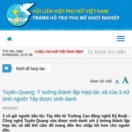
Truy cập nội dung luôn
Thứ sáu, ngày
inh tế tư nhân - Đòn bẩy cho một Việt Nam thịnh vượng
| Hội LHPN tỉnh Kiên Gia
07/08/2026
,
12:47:49
Kinh tế hợp tác
Xem cỡ chữ
Tuyên Quang: Ý tưởng thành lập Hợp tác xã của 3 nữ
sinh người Tày được vinh danh
30/11/2021
3 cô gái người dân tộc Tày đến từ Trường Cao đẳng nghề Kỹ thuật -
Công nghệ Tuyên Quang vừa được vinh danh với ý tưởng thành lập
hợp tác xã dệt thổ cẩm để mang đến thu nhập tốt hơn cho người
dân.