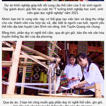
Dự án khởi nghiệp giúp kết nối cung cầu thổ cẩm của 3 nữ sinh người
Tày giành được giải Nhì tại cuộc thi “Ý tưởng khởi nghiệp học sinh, sinh
viên giáo dục nghề nghiệp” năm 2021.
Nhóm bạn trẻ hi vọng việc này có thể giúp tạo việc làm và tăng thu nhập
cho các thành viên của hợp tác xã, đặc biệt là người cao tuổi, người yếu
thế trên địa bàn huyện Lâm Bình nói riêng, tỉnh Tuyên Quang nói chung.
Đồng thời, phần duy trì nghề thổ cẩm, qua đó gìn giữ, bảo tồn nét văn hóa
truyền thống lâu đời của địa phương.
Qua dự án, 3 bạn trẻ cũng muốn góp phần duy trì nghề thổ cẩm, gìn giữ,