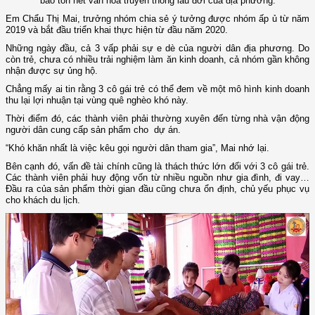
bảo tồn nét văn hóa truyền thống lâu đời của địa phương.
Em Chẩu Thị Mai, trưởng nhóm chia sẻ ý tưởng được nhóm ấp ủ từ năm
2019 và bắt đầu triển khai thực hiện từ đầu năm 2020.
Những ngày đầu, cả 3 vấp phải sự e dè của người dân địa phương. Do
còn trẻ, chưa có nhiều trải nghiệm làm ăn kinh doanh, cả nhóm gần không
nhận được sự ủng hộ.
Chẳng mấy ai tin rằng 3 cô gái trẻ có thể đem về một mô hình kinh doanh
thu lại lợi nhuận tại vùng quê nghèo khó này.
Thời điểm đó, các thành viên phải thường xuyên đến từng nhà vận động
người dân cung cấp sản phẩm cho dự án.
“Khó khăn nhất là việc kêu gọi người dân tham gia”, Mai nhớ lại.
Bên cạnh đó, vấn đề tài chính cũng là thách thức lớn đối với 3 cô gái trẻ.
Các thành viên phải huy động vốn từ nhiều nguồn như gia đình, đi vay…
Đầu ra của sản phẩm thời gian đầu cũng chưa ổn định, chủ yếu phục vụ
cho khách du lịch.