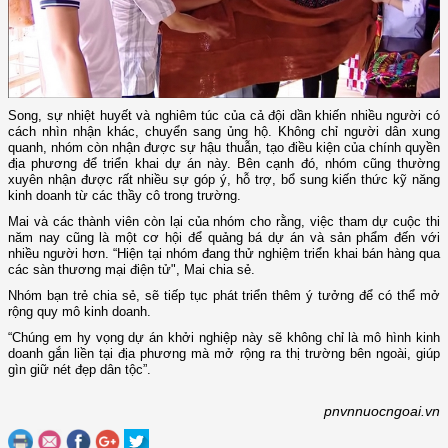
Song, sự nhiệt huyết và nghiêm túc của cả đội dần khiến nhiều người có
cách nhìn nhận khác, chuyển sang ủng hộ. Không chỉ người dân xung
quanh, nhóm còn nhận được sự hậu thuẫn, tạo điều kiện của chính quyền
địa phương để triển khai dự án này. Bên cạnh đó, nhóm cũng thường
xuyên nhận được rất nhiều sự góp ý, hỗ trợ, bổ sung kiến thức kỹ năng
kinh doanh từ các thầy cô trong trường.
Mai và các thành viên còn lại của nhóm cho rằng, việc tham dự cuộc thi
năm nay cũng là một cơ hội để quảng bá dự án và sản phẩm đến với
nhiều người hơn. “Hiện tại nhóm đang thử nghiệm triển khai bán hàng qua
các sàn thương mại điện tử", Mai chia sẻ.
Nhóm bạn trẻ chia sẻ, sẽ tiếp tục phát triển thêm ý tưởng để có thể mở
rộng quy mô kinh doanh.
“Chúng em hy vọng dự án khởi nghiệp này sẽ không chỉ là mô hình kinh
doanh gắn liền tại địa phương mà mở rộng ra thị trường bên ngoài, giúp
gìn giữ nét đẹp dân tộc”.
pnvnnuocngoai.vn