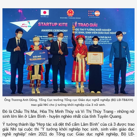
Ông Trương Anh Dũng, Tổng Cục trưởng Tổng cục Giáo dục nghề nghiệp (Bộ LĐ-TB&XH)
trao giải Nhì cho ý tưởng khởi nghiệp của 3 nữ sinh.
Đó là Chẩu Thị Mai, Hỏa Thị Minh Thùy và Vi Thị Thùy Trang - những nữ
sinh lớn lên ở Lâm Bình - huyện nghèo nhất của tỉnh Tuyên Quang.
Ý tưởng thành lập “Hợp tác xã dệt thổ cẩm Lâm Bình” của cả 3 được trao
giải Nhì tại cuộc thi “Ý tưởng khởi nghiệp học sinh, sinh viên giáo dục
nghề nghiệp” năm 2021 do Tổng cục Giáo dục nghề nghiệp, Bộ LĐ-