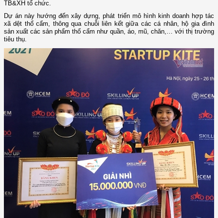
TB&XH tổ chức.
Dự án này hướng đến xây dựng, phát triển mô hình kinh doanh hợp tác
xã dệt thổ cẩm, thông qua chuỗi liên kết giữa các cá nhân, hộ gia đình
sản xuất các sản phẩm thổ cẩm như quần, áo, mũ, chăn,… với thị trường
tiêu thụ.