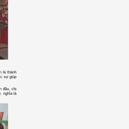
n là thành
ợc sự giúp
n đầu, chị
, nghĩa là