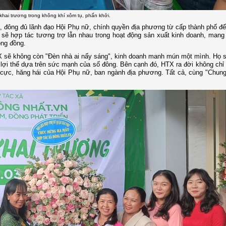
khai trương trong không khí xôm tụ, phấn khởi.
, đông đủ lãnh đạo Hội Phụ nữ, chính quyền địa phương từ cấp thành phố đ
sẽ hợp tác tương trợ lẫn nhau trong hoạt động sản xuất kinh doanh, mang l
ộng đồng.
TX sẽ không còn "Đèn nhà ai nấy sáng", kinh doanh manh mún một mình. Họ 
lợi thế dựa trên sức mạnh của số đông. Bên cạnh đó, HTX ra đời không chỉ 
 cực, hăng hái của Hội Phụ nữ, ban ngành địa phương. Tất cả, cùng "Chun