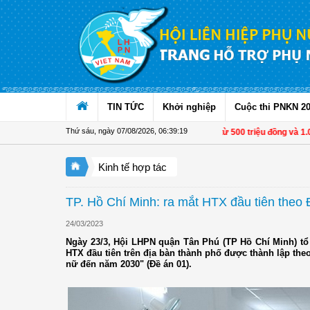
Truy cập nội dung luôn
TIN TỨC
Khởi nghiệp
Cuộc thi PNKN 2
Thứ sáu, ngày 07/08/2026
,
06:39:21
Từ 1/11, chuyển tiền từ 500 triệu đồng và 1.000 USD trở
Kinh tế hợp tác
TP. Hồ Chí Minh: ra mắt HTX đầu tiên theo 
24/03/2023
Ngày 23/3, Hội LHPN quận Tân Phú (TP Hồ Chí Minh) tổ 
HTX đầu tiên trên địa bàn thành phố được thành lập theo
nữ đến năm 2030" (Đề án 01).