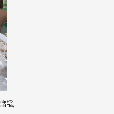
h lập HTX,
 chị Thủy