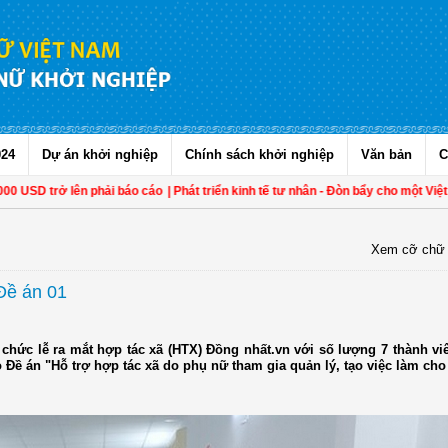
024
Dự án khởi nghiệp
Chính sách khởi nghiệp
Văn bản
C
 lên phải báo cáo
| Phát triển kinh tế tư nhân - Đòn bẩy cho một Việt Nam thịn
Xem cỡ chữ
Đề án 01
chức lễ ra mắt hợp tác xã (HTX) Đồng nhất.vn với số lượng 7 thành viê
 Đề án "Hỗ trợ hợp tác xã do phụ nữ tham gia quản lý, tạo việc làm cho