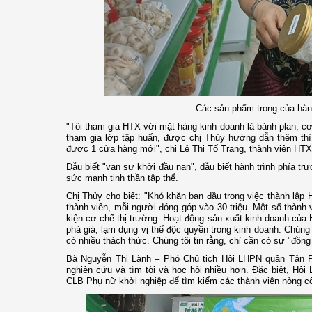
Các sản phẩm trong của hàn
"Tôi tham gia HTX với mặt hàng kinh doanh là bánh plan, c
tham gia lớp tập huấn, được chị Thủy hướng dẫn thêm thì
được 1 cửa hàng mới", chị Lê Thị Tố Trang, thành viên HTX
Dẫu biết "vạn sự khởi đầu nan", dẫu biết hành trình phía t
sức mạnh tinh thần tập thể.
Chị Thủy cho biết: "Khó khăn ban đầu trong việc thành lập 
thành viên, mỗi người đóng góp vào 30 triệu. Một số thành
kiện cơ chế thị trường. Hoạt động sản xuất kinh doanh của 
phá giá, lạm dụng vị thế độc quyền trong kinh doanh. C
có nhiều thách thức. Chúng tôi tin rằng, chỉ cần có sự "đồng
Bà Nguyễn Thị Lành – Phó Chủ tịch Hội LHPN quận Tân P
nghiên cứu và tìm tòi và học hỏi nhiều hơn. Đặc biệt, H
CLB Phụ nữ khởi nghiệp để tìm kiếm các thành viên nòng cốt