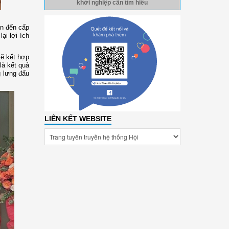
khởi nghiệp cần tìm hiểu
ến đến cấp
ại lợi ích
sẽ kết hợp
là kết quả
g lưng đấu
LIÊN KẾT WEBSITE