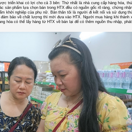
ợc triển khai có lợi cho cả 3 bên: Thứ nhất là nhà cung cấp hàng hóa, thứ
 Các sản phẩm lựa chọn bán trong HTX đều có nguồn gốc rõ ràng, chứng nhậ
m khởi nghiệp của phụ nữ. Bản thân tôi là người đi kết nối và sử dụng t
 đảm bảo về chất lượng thì mới đưa vào HTX. Người mua hàng khi thành x
ng hóa có thể lấy hàng từ HTX về bán lại để có thêm nguồn thu nhập, phát 