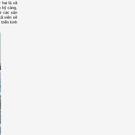
 hai là xã
n kỹ càng,
hử các sản
ã viên sẽ
triển kinh