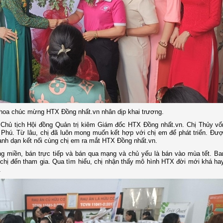
hoa chúc mừng HTX Đồng nhất.vn nhân dịp khai trương.
y, Chủ tịch Hội đồng Quản trị kiêm Giám đốc HTX Đồng nhất.vn. Chị Thủy vố
Phú. Từ lâu, chị đã luôn mong muốn kết hợp với chị em để phát triển. Đư
ạnh dạn kết nối cùng chị em ra mắt HTX Đồng nhất.vn.
ng miền, bán trực tiếp và bán qua mạng và chủ yếu là bán vào mùa tết. Ba
 chị đến tham gia. Qua tìm hiểu, chị nhận thấy mô hình HTX đời mới khá hay
.