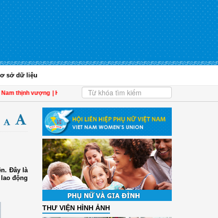
ơ sở dữ liệu
h vượng
| Hội LHPN tỉnh Kiên Giang biểu dương phụ nữ tiêu biểu trong tham gia 
n. Đây là
 lao động
THƯ VIỆN HÌNH ẢNH