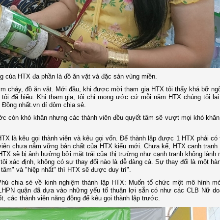
g của HTX đa phần là đồ ăn vặt và đặc sản vùng miền.
ơm cháy, đồ ăn vặt. Mới đầu, khi được mời tham gia HTX tôi thấy khá bỡ ng
 tôi đã hiểu. Khi tham gia, tôi chỉ mong ước cứ mỗi năm HTX chúng tôi l
 Đồng nhất.vn dí dỏm chia sẻ.
rước còn khó khăn nhưng các thành viên đều quyết tâm sẽ vượt mọi khó khăn
HTX là kêu gọi thành viên và kêu gọi vốn. Để thành lập được 1 HTX phải có t
 viên chưa nắm vững bản chất của HTX kiểu mới. Chưa kể, HTX cạnh tranh t
HTX sẽ bị ảnh hưởng bởi mặt trái của thị trường như cạnh tranh không lành 
húng tôi xác định, không có sự thay đổi nào là dễ dàng cả. Sự thay đổi là một hà
 tâm" và "hiệp nhất" thì HTX sẽ được duy trì".
hú chia sẻ về kinh nghiệm thành lập HTX: Muốn tổ chức một mô hình mới
ội LHPN quận đã dựa vào những yếu tố thuận lợi sẵn có như các CLB Nữ do
, các thành viên năng động để kêu gọi thành lập trước.