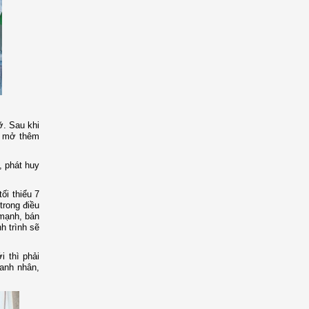
ỡ. Sau khi
ại mở thêm
, phát huy
ối thiểu 7
rong điều
mạnh, bán
nh trình sẽ
 thì phải
anh nhân,