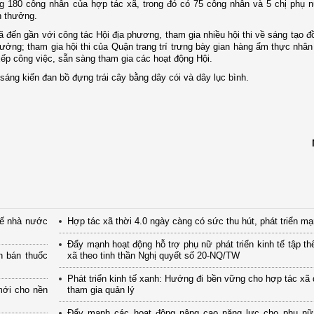
g 180 công nhân của hợp tác xã, trong đó có 75 công nhân và 5 chị phụ n
n thưởng.
ã đến gần với công tác Hội địa phương, tham gia nhiều hội thi về sáng tạo đ
hưởng; tham gia hội thi của Quận trang trí trưng bày gian hàng ẩm thực nhân
ếp công việc, sẵn sàng tham gia các hoạt động Hội.
áng kiến đan bồ đựng trái cây bằng dây cói và dây lục bình.
tế nhà nước
Hợp tác xã thời 4.0 ngày càng có sức thu hút, phát triển m
Đẩy mạnh hoạt động hỗ trợ phụ nữ phát triển kinh tế tập th
n bán thuốc
xã theo tinh thần Nghị quyết số 20-NQ/TW
Phát triển kinh tế xanh: Hướng đi bền vững cho hợp tác xã
mới cho nền
tham gia quản lý
Đẩy mạnh các hoạt động nâng cao năng lực cho phụ nữ