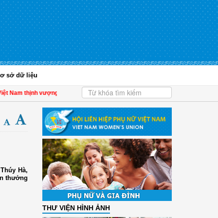
ơ sở dữ liệu
ệt Nam thịnh vượng
| Hội LHPN tỉnh Kiên Giang biểu dương phụ nữ tiêu biểu tro
 Thúy Hà,
en thưởng
THƯ VIỆN HÌNH ẢNH