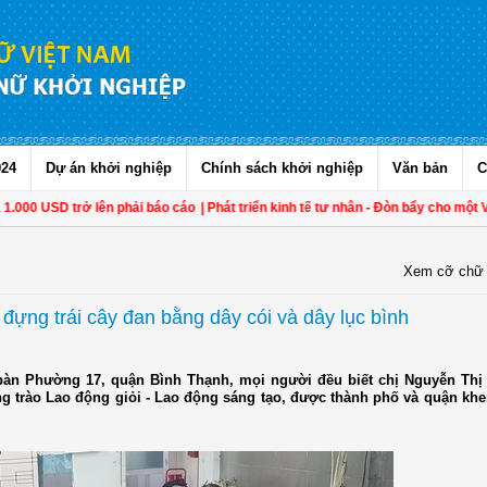
024
Dự án khởi nghiệp
Chính sách khởi nghiệp
Văn bản
C
.000 USD trở lên phải báo cáo
| Phát triển kinh tế tư nhân - Đòn bẩy cho một Vi
Xem cỡ chữ
ựng trái cây đan bằng dây cói và dây lục bình
 bàn Phường 17, quận Bình Thạnh, mọi người đều biết chị Nguyễn Thị
g trào Lao động giỏi - Lao động sáng tạo, được thành phố và quận kh