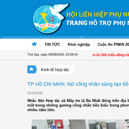
Truy cập nội dung luôn
TIN TỨC
Khởi nghiệp
Cuộc thi PNKN 2
Thứ bảy, ngày 08/08/2026
,
03:58:04
Từ 1/11, chuyển tiền từ 500 triệu đồng và 1
Kinh tế hợp tác
TP Hồ Chí Minh: Nữ công nhân sáng tạo bồ đ
31/12/2020
Nhắc đến Hợp tác xã Mây tre lá Ba Nhất đóng trên địa
một trong những gương công nhân tiêu biểu trong phon
nhiều năm liền.