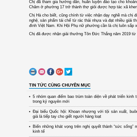
Chị đã tham gia hướng dẫn, huấn luyện đào tạo cho khoản
Chăm ở phường 17 trở thành thợ giỏi được hợp tác xã khe
Chị Hà cho biết, cũng chính từ việc nhận dạy nghề mà chị đ
nghệ, sản phẩm tái chế từ rác thải nhựa và đạt nhiều giải t
đình Việt Nam. Khi Hội Phụ nữ phường cần là chị luôn sắp x
Chị đã được nhận giải thưởng Tôn Đức Thắng năm 2019 từ s
TIN TỨC CÙNG CHUYÊN MỤC
5 nhóm quan điểm bao trùm toàn diện về phát triển kinh 
trong kỷ nguyên mới
Đại biểu Quốc hội: Khoan nhượng với tội sản xuất, buô
giả là tiếp tay cho giết người hàng loạt
Biến những khát vọng trên nghị quyết thành “sức sống” 
kinh tế