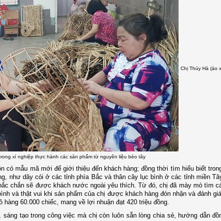
Chị Thúy Hà (áo 
rong xí nghiệp thực hành các sản phẩm từ nguyên liệu bèo tây
uôn có mẫu mã mới để giới thiệu đến khách hàng; đồng thời tìm hiểu biết tro
ng, như dây cói ở các tỉnh phía Bắc và thân cây lục bình ở các tỉnh miền T
hắc chắn sẽ được khách nước ngoài yêu thích. Từ đó, chị đã mày mò tìm c
 bình và thật vui khi sản phẩm của chị được khách hàng đón nhận và đánh gi
ô hàng 60.000 chiếc, mang về lợi nhuận đạt 420 triệu đồng.
 sáng tạo trong công việc mà chị còn luôn sẵn lòng chia sẻ, hướng dẫn đồ