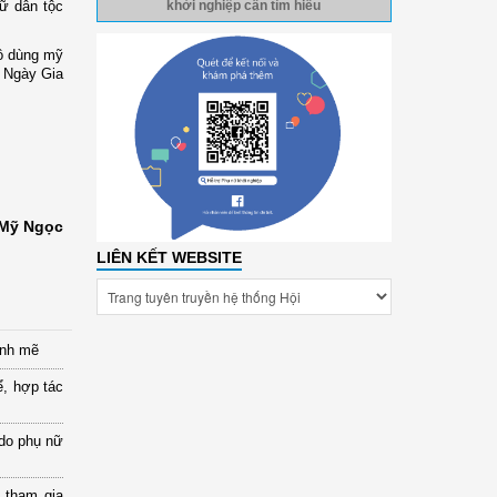
ữ dân tộc
khởi nghiệp cần tìm hiểu
ồ dùng mỹ
N
gày Gia
Mỹ Ngọc
LIÊN KẾT WEBSITE
ạnh mẽ
ể, hợp tác
 do phụ nữ
 tham gia