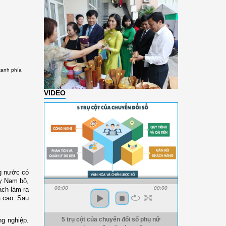
xanh phía
VIDEO
ng nước có
ây Nam bộ,
00:00
00:00
ách làm ra
á cao. Sau
ng nghiệp.
5 trụ cột của chuyển đổi số phụ nữ