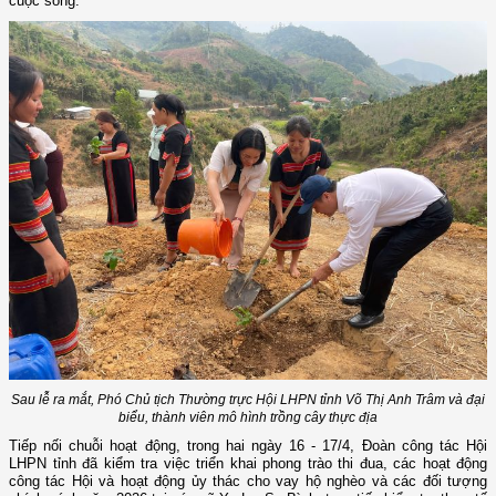
cuộc sống.
Sau lễ ra mắt,
Phó C
hủ tịch Thường trực Hội LHPN tỉnh
Võ Thị Anh Trâm và đại
biểu, thành viên mô hình trồng cây thực địa
Tiếp nối chuỗi hoạt động, trong hai ngày 16 - 17/4, Đoàn công tác Hội
LHPN tỉnh đã kiểm tra việc triển khai phong trào thi đua, các hoạt động
công tác Hội và hoạt động ủy thác cho vay hộ nghèo và các đối tượng