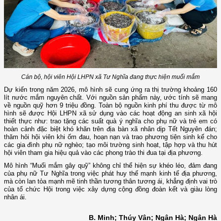
Cán bộ, hội viên Hội LHPN xã Tư Nghĩa đang thực hiện muối mắm
Dự kiến trong năm 2026, mô hình sẽ cung ứng ra thị trường khoảng 160
lít nước mắm nguyên chất. Với nguồn sản phẩm này, ước tính sẽ mang
về nguồn quỹ hơn 9 triệu đồng. Toàn bộ nguồn kinh phí thu được từ mô
hình sẽ được Hội LHPN xã sử dụng vào các hoạt động an sinh xã hội
thiết thực như: trao tặng các suất quà ý nghĩa cho phụ nữ và trẻ em có
hoàn cảnh đặc biệt khó khăn trên địa bàn xã nhân dịp Tết Nguyên đán;
thăm hỏi hội viên khi ốm đau, hoạn nạn và trao phương tiện sinh kế cho
các gia đình phụ nữ nghèo; tạo môi trường sinh hoạt, tập hợp và thu hút
hội viên tham gia hiệu quả vào các phong trào thi đua tại địa phương.
Mô hình “Muối mắm gây quỹ” không chỉ thể hiện sự khéo léo, đảm đang
của phụ nữ Tư Nghĩa trong việc phát huy thế mạnh kinh tế địa phương,
mà còn lan tỏa mạnh mẽ tinh thần tương thân tương ái, khẳng định vai trò
của tổ chức Hội trong việc xây dựng cộng đồng đoàn kết và giàu lòng
nhân ái.
B. Minh; Thúy Vân; Ngân Hà; Ngân Hà