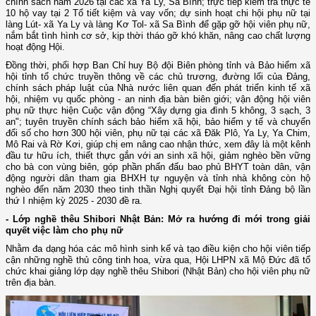
chính sách năm 2026 tại các xã Ya Ly, Sa Bình; trực tiếp kiểm tra thực tế
10 hộ vay tại 2 Tổ tiết kiệm và vay vốn; dự sinh hoạt chi hội phụ nữ tại
làng Lút- xã Ya Ly và làng Kơ Tol- xã Sa Bình để gặp gỡ hội viên phụ nữ,
nắm bắt tình hình cơ sở, kịp thời tháo gỡ khó khăn, nâng cao chất lượng
hoạt động Hội.
Đồng thời, phối hợp Ban Chỉ huy Bộ đội Biên phòng tỉnh và Bảo hiểm xã
hội tỉnh tổ chức truyền thông về các chủ trương, đường lối của Đảng,
chính sách pháp luật của Nhà nước liên quan đến phát triển kinh tế xã
hội, nhiệm vụ quốc phòng - an ninh địa bàn biên giới; vận động hội viên
phụ nữ thực hiện Cuộc vận động “Xây dựng gia đình 5 không, 3 sạch, 3
an"; tuyên truyền chính sách bảo hiểm xã hội, bảo hiểm y tế và chuyển
đổi số cho hơn 300 hội viên, phụ nữ tại các xã Đăk Plô, Ya Ly, Ya Chim,
Mô Rai và Rờ Kơi, giúp chị em nâng cao nhận thức, xem đây là một kênh
đầu tư hữu ích, thiết thực gắn với an sinh xã hội, giảm nghèo bền vững
cho bà con vùng biên, góp phần phấn đấu bao phủ BHYT toàn dân, vận
động người dân tham gia BHXH tự nguyện và tỉnh nhà không còn hộ
nghèo đến năm 2030 theo tinh thần Nghị quyết Đại hội tỉnh Đảng bộ lần
thứ I nhiệm kỳ 2025 - 2030 đề ra.
- Lớp nghề thêu Shibori Nhật Bản: Mở ra hướng đi mới trong giải
quyết việc làm cho phụ nữ
Nhằm đa dạng hóa các mô hình sinh kế và tạo điều kiện cho hội viên tiếp
cận những nghề thủ công tinh hoa, vừa qua, Hội LHPN xã Mộ Đức đã tổ
chức khai giảng lớp dạy nghề thêu Shibori (Nhật Bản) cho hội viên phụ nữ
trên địa bàn.