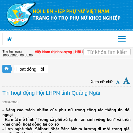
Truy cập nội dung luôn
Thứ hai, ngày
 Đòn bẩy cho một Việt Nam thịnh vượng
| Hội LHPN tỉnh Kiên Giang biểu dương ph
10/08/2026
,
09:05:07
Hoạt động Hội
Xem cỡ chữ
Tin hoạt động Hội LHPN tỉnh Quảng Ngãi
23/04/2026
- Nâng cao trách nhiệm của phụ nữ trong công tác thông tin đối
ngoại
- Ra mắt mô hình “Trồng cà phê xứ lạnh - an sinh vững bền” và triển
khai chuỗi hoạt động tại cơ sở
- Lớp nghề thêu Shibori Nhật Bản: Mở ra hướng đi mới trong giải