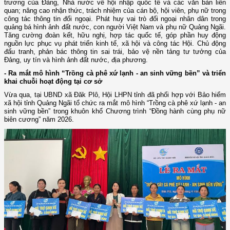
trương của Đảng, Nhà nước về hội nhập quốc tế và các văn bản liên
quan; nâng cao nhận thức, trách nhiệm của cán bộ, hội viên, phụ nữ trong
công tác thông tin đối ngoại. Phát huy vai trò đối ngoại nhân dân trong
quảng bá hình ảnh đất nước, con người Việt Nam và phụ nữ Quảng Ngãi.
Tăng cường đoàn kết, hữu nghị, hợp tác quốc tế, góp phần huy động
nguồn lực phục vụ phát triển kinh tế, xã hội và công tác Hội. Chủ động
đấu tranh, phản bác thông tin sai trái, bảo vệ nền tảng tư tưởng của
Đảng, uy tín và hình ảnh đất nước, địa phương.
- Ra mắt mô hình “Trồng cà phê xứ lạnh - an sinh vững bền” và triển
khai chuỗi hoạt động tại cơ sở
Vừa qua, tại UBND xã Đăk Plô, Hội LHPN tỉnh đã phối hợp với Bảo hiểm
xã hội tỉnh Quảng Ngãi tổ chức ra mắt mô hình “Trồng cà phê xứ lạnh - an
sinh vững bền” trong khuôn khổ Chương trình “Đồng hành cùng phụ nữ
biên cương” năm 2026.