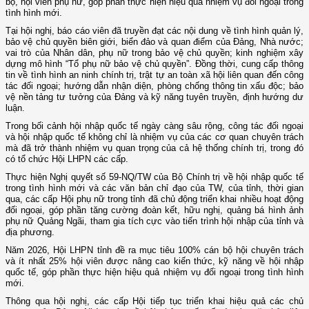
bộ, hội viên phụ nữ, góp phần thực hiện hiệu quả nhiệm vụ đối ngoại trong
tình hình mới.
Tại hội nghị, báo cáo viên đã truyền đạt các nội dung về tình hình quản lý,
bảo vệ chủ quyền biên giới, biển đảo và quan điểm của Đảng, Nhà nước;
vai trò của Nhân dân, phụ nữ trong bảo vệ chủ quyền; kinh nghiệm xây
dựng mô hình “Tổ phụ nữ bảo vệ chủ quyền”. Đồng thời, cung cấp thông
tin về tình hình an ninh chính trị, trật tự an toàn xã hội liên quan đến công
tác đối ngoại; hướng dẫn nhận diện, phòng chống thông tin xấu độc; bảo
vệ nền tảng tư tưởng của Đảng và kỹ năng tuyên truyền, định hướng dư
luận.
Trong bối cảnh hội nhập quốc tế ngày càng sâu rộng, công tác đối ngoại
và hội nhập quốc tế không chỉ là nhiệm vụ của các cơ quan chuyên trách
mà đã trở thành nhiệm vụ quan trọng của cả hệ thống chính trị, trong đó
có tổ chức Hội LHPN các cấp.
Thực hiện Nghị quyết số 59-NQ/TW của Bộ Chính trị về hội nhập quốc tế
trong tình hình mới và các văn bản chỉ đạo của TW, của tỉnh, thời gian
qua, các cấp Hội phụ nữ trong tỉnh đã chủ động triển khai nhiều hoạt động
đối ngoại, góp phần tăng cường đoàn kết, hữu nghị, quảng bá hình ảnh
phụ nữ Quảng Ngãi, tham gia tích cực vào tiến trình hội nhập của tỉnh và
địa phương.
Năm 2026, Hội LHPN tỉnh đề ra mục tiêu 100% cán bộ hội chuyên trách
và ít nhất 25% hội viên được nâng cao kiến thức, kỹ năng về hội nhập
quốc tế, góp phần thực hiện hiệu quả nhiệm vụ đối ngoại trong tình hình
mới.
Thông qua hội nghị, các cấp Hội tiếp tục triển khai hiệu quả các chủ