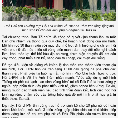
Phó Chủ tịch Thường trực Hội LHPN tỉnh
Võ Thị Anh Trâm
trao tặng tặng mô
hình sinh kế cho hội viên, phụ nữ nghèo xã Đăk Plô
Tại chương trình, Ban Tổ chức đã công bố quyết định thành lập, ra mắt
Ban chủ nhiệm và thông qua quy chế, kế hoạch hoạt động của mô hình.
Mô hình có 30 thành viên với mục đích hỗ trợ, định hướng cho chị em hội
viên phụ nữ dân tộc thiểu số vùng biên mạnh dạn thay đổi nếp nghĩ cách
làm, khai thác lợi thế khí hậu địa phương, thực hiện chuyển đổi cơ cấu
cây trồng, phát triển sinh kế, nâng cao thu nhập, cải thiện đời sống.
Để tạo điều kiện về giống và khích lệ tinh thần các thành viên tham gia
mô hình, Hội LHPN tỉnh đã trao tặng 1.500 cây giống cà phê cho các
thành viên. Phát biểu tại buổi ra mắt mô hình, Phó Chủ tịch Thường trực
Hội LHPN tỉnh Võ Thị Anh Trâm nhấn mạnh: “Việc xây dựng mô hình
“Trồng cà phê xứ lạnh - an sinh vững bền” tại xã Đăk Plô là hoạt động ý
nghĩa, góp phần thúc đẩy phát triển kinh tế, giảm nghèo bền vững. Do đó,
mong muốn các thành viên nêu cao tinh thần đoàn kết, tích cực học hỏi
kinh nghiệm, chăm sóc cây trồng hiệu quả để mô hình phát huy giá trị
thiết thực, lâu dài.
Dịp này, Hội LHPN tỉnh cũng trao hỗ trợ sinh kế cho 10 phụ nữ có hoàn
cảnh khó khăn, mỗi suất 3 triệu đồng, góp phần chia sẻ khó khăn, tiếp
thêm động lực để chị em phụ nữ xã Đăk Plô phấn đấu vươn lên trong