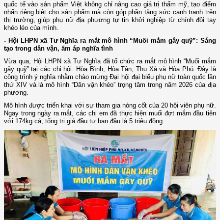
quốc tế vào sản phẩm Việt không chỉ nâng cao giá trị thẩm mỹ, tạo điểm
nhấn riêng biệt cho sản phẩm mà còn góp phần tăng sức cạnh tranh trên
thị trường, giúp phụ nữ địa phương tự tin khởi nghiệp từ chính đôi tay
khéo léo của mình.
- Hội LHPN xã Tư Nghĩa ra mắt mô hình “Muối mắm gây quỹ”: Sáng
tạo trong dân vận, ấm áp nghĩa tình
Vừa qua, Hội LHPN xã Tư Nghĩa đã tổ chức ra mắt mô hình “Muối mắm
gây quỹ” tại các chi hội: Hòa Bình, Hòa Tân, Thu Xà và Hòa Phú. Đây là
công trình ý nghĩa nhằm chào mừng Đại hội đại biểu phụ nữ toàn quốc lần
thứ XIV và là mô hình “Dân vận khéo” trọng tâm trong năm 2026 của địa
phương.
Mô hình được triển khai với sự tham gia nòng cốt của 20 hội viên phụ nữ.
Ngay trong ngày ra mắt, các chị em đã thực hiện muối đợt mắm đầu tiên
với 174kg cá, tổng trị giá đầu tư ban đầu là 5 triệu đồng.