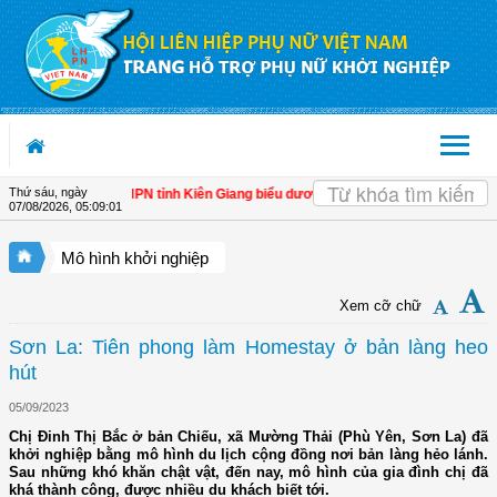
Truy cập nội dung luôn
Thứ sáu, ngày
ịnh vượng
| Hội LHPN tỉnh Kiên Giang biểu dương phụ nữ tiêu biểu trong tham gi
07/08/2026
,
05:09:02
Mô hình khởi nghiệp
Xem cỡ chữ
Sơn La: Tiên phong làm Homestay ở bản làng heo
hút
05/09/2023
Chị Đinh Thị Bắc ở bản Chiếu, xã Mường Thải (Phù Yên, Sơn La) đã
khởi nghiệp bằng mô hình du lịch cộng đồng nơi bản làng hẻo lánh.
Sau những khó khăn chật vật, đến nay, mô hình của gia đình chị đã
khá thành công, được nhiều du khách biết tới.