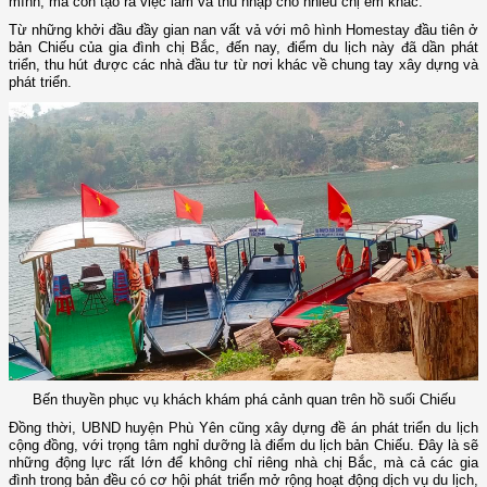
mình, mà còn tạo ra việc làm và thu nhập cho nhiều chị em khác.
Từ những khởi đầu đầy gian nan vất vả với mô hình Homestay đầu tiên ở
bản Chiếu của gia đình chị Bắc, đến nay, điểm du lịch này đã dần phát
triển, thu hút được các nhà đầu tư từ nơi khác về chung tay xây dựng và
phát triển.
Bến thuyền phục vụ khách khám phá cảnh quan trên hồ suối Chiếu
Đồng thời, UBND huyện Phù Yên cũng xây dựng đề án phát triển du lịch
cộng đồng, với trọng tâm nghỉ dưỡng là điểm du lịch bản Chiếu. Đây là sẽ
những động lực rất lớn để không chỉ riêng nhà chị Bắc, mà cả các gia
đình trong bản đều có cơ hội phát triển mở rộng hoạt động dịch vụ du lịch,