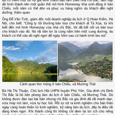
đã có thêm một số hộ gia đình mạnh dạn làm theo nhà chị Bắc, đến nay
đã hình thành nên một quần thể mô hình Homestay khá sinh động ở bản
Chiếu, mỗi năm có thể đón và phục vụ hàng nghìn du khách đến nghỉ
dưỡng, thăm quan.
Ông Đỗ Văn Tình, giám đốc một doanh nghiệp du lịch ở Q.Hoàn Kiếm, Hà
Nội, cho biết: “Công ty tôi thường bán tour cho khách đi Tà Xùa, từ khi
biết đến mô hình Homestay của nhà chị Bắc, tôi đã kết nối và bán tour
cho khách vào đó. Nó rất tiện lợi là cùng nằm trên một cung đường, du
khách có thể vào đó nghỉ ngơi để ngày hôm sau có hành trình leo núi”.
Cảnh quan thơ mộng ở bản Chiếu, xã Mường Thải
Bà Hà Thị Thuận, Chủ tịch Hội LHPN huyện Phù Yên: Gia đình chị Đinh
Thị Bắc là hộ tiên phong làm du lịch ở bản Chiếu, xã Mường Thải. Dù
không được đào tạo bài bản nhưng chị Bắc và gia đình đã rất mạnh dạn,
vừa mày mò làm, vừa tự học hỏi. Rồi tự rút ra kinh nghiệm cho bản thân
ngày càng hoàn thiện từ kinh nghiệm, kỹ năng làm du lịch, đây là điều rất
đáng khen ngợi. Khi thành công thì không chỉ đem lại lợi ích cho riêng