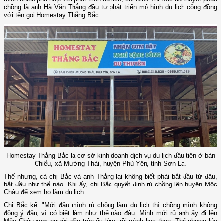
chồng là anh Hà Văn Thắng đầu tư phát triển mô hình du lịch cộng đồng
với tên gọi Homestay Thắng Bắc.
Homestay Thắng Bắc là cơ sở kinh doanh dịch vụ du lịch đầu tiên ở bản
Chiếu, xã Mường Thải, huyện Phù Yên, tỉnh Sơn La.
Thế nhưng, cả chị Bắc và anh Thắng lại không biết phải bắt đầu từ đâu,
bắt đầu như thế nào. Khi ấy, chị Bắc quyết định rủ chồng lên huyện Mộc
Châu để xem họ làm du lịch.
Chị Bắc kể: "Mới đầu mình rủ chồng làm du lịch thì chồng mình không
đồng ý đâu, vì có biết làm như thế nào đâu. Mình mới rủ anh ấy đi lên
Mộc Châu xem người dân trên ấy làm, rồi mình học theo. Thế nhưng lúc