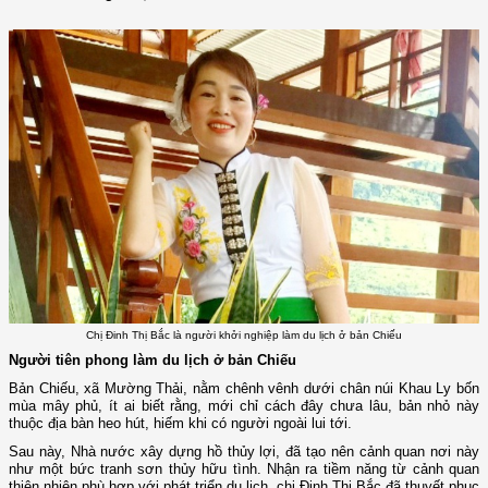
Chị Đinh Thị Bắc là người khởi nghiệp làm du lịch ở bản Chiếu
Người tiên phong làm du lịch ở bản Chiếu
Bản Chiếu, xã Mường Thải, nằm chênh vênh dưới chân núi Khau Ly bốn
mùa mây phủ, ít ai biết rằng, mới chỉ cách đây chưa lâu, bản nhỏ này
thuộc địa bàn heo hút, hiếm khi có người ngoài lui tới.
Sau này, Nhà nước xây dựng hồ thủy lợi, đã tạo nên cảnh quan nơi này
như một bức tranh sơn thủy hữu tình. Nhận ra tiềm năng từ cảnh quan
thiên nhiên phù hợp với phát triển du lịch, chị Đinh Thị Bắc đã thuyết phục