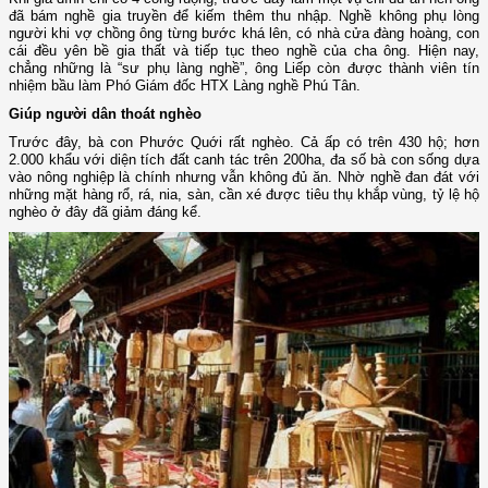
đã bám nghề gia truyền để kiếm thêm thu nhập. Nghề không phụ lòng
người khi vợ chồng ông từng bước khá lên, có nhà cửa đàng hoàng, con
cái đều yên bề gia thất và tiếp tục theo nghề của cha ông. Hiện nay,
chẳng những là “sư phụ làng nghề”, ông Liếp còn được thành viên tín
nhiệm bầu làm Phó Giám đốc HTX Làng nghề Phú Tân.
Giúp người dân thoát nghèo
Trước đây, bà con Phước Quới rất nghèo. Cả ấp có trên 430 hộ; hơn
2.000 khẩu với diện tích đất canh tác trên 200ha, đa số bà con sống dựa
vào nông nghiệp là chính nhưng vẫn không đủ ăn. Nhờ nghề đan đát với
những mặt hàng rổ, rá, nia, sàn, cần xé được tiêu thụ khắp vùng, tỷ lệ hộ
nghèo ở đây đã giảm đáng kể.