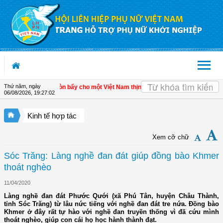
Truy cập nội dung luôn
Thứ năm, ngày
n kinh tế tư nhân - Đòn bẩy cho một Việt Nam thịnh vượng
| Hội LHPN tỉnh Kiên G
06/08/2026
,
19:27:02
Kinh tế hợp tác
Xem cỡ chữ
Sóc Trăng: Làng nghề đan đát giúp đồng bào Khmer
thoát nghèo
11/04/2020
Làng nghề đan đát Phước Qưới (xã Phú Tân, huyện Châu Thành,
tỉnh Sóc Trăng) từ lâu nức tiếng với nghề đan đát tre nứa. Đồng bào
Khmer ở đây rất tự hào với nghề đan truyền thống vì đã cứu mình
thoát nghèo, giúp con cái họ học hành thành đạt.