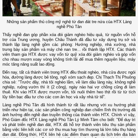
Những sản phẩm thủ công mỹ nghệ từ đan đát tre nứa của HTX Làng
nghề Phú Tân
Thấy nghề đan góp phần xóa đói giảm nghèo hiệu quả, từ nguồn vốn hỗ
trợ của Trung ương, huyện Châu Thành đã đầu tư xây dựng trụ sở và
thành lập làng nghề gồm các phòng: Hướng nghiệp, nhà xưởng, nhà
trưng bày sản phẩm và máy chẻ nan tre... rồi thành lập HTX. Các thành
viên tham gia HTX được vay vốn từ quỹ xóa đói giảm nghèo và góp vốn
cho nhau mượn xoay vòng không tính lãi để mua thêm nguyên liệu, máy
móc tăng năng suất lao động.
Đến nay, tất cả thành viên trong HTX đều thoát nghèo, nhà cửa được ngói
hóa, đường làng được bê tông, ngõ xóm sạch đẹp. Chị Thạch Thị Phuông
chia sẻ: "Trước đây, nhà tôi nghèo lắm, về làm dâu làng này, không nghề
nghiệp, ruộng vườn thì ít (2 công), ngày nào hai vợ chồng cũng đi làm
thuê. Khi vào HTX được mượn vốn, tôi nuôi thêm heo thịt rồi từ từ tích
lũy tiền bạc đầu tư cho các con ăn học và xây nhà tử tế”.
Làng nghề Phú Tân đã hình thành từ rất lâu nhưng với xu hướng phát
triển như hiện tại, các sản phẩm công nghiệp đan chiếm lĩnh thị trường đã
ảnh hưởng đến nghề đan truyền thống của thành viên HTX. Chính vì vậy,
Phó Giám đốc HTX Làng nghề Phú Tân Lý Minh Tâm cho biết: "Để duy trì
và phát triển nghề đan đát, HTX đã hỗ trợ thành viên tiêu thụ sản phẩm
bằng việc liên kết các cơ sở thu mua hay tìm thương lái lớn tiêu thụ hàng
đan đát. Đồng thời, HTX liên hệ các điểm tham quan du lịch trên địa bàn