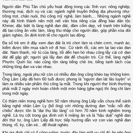
Người dân Phú Tân chủ yếu hoạt động trong các lĩnh vực nông nghiệp,
thương mại, dịch vụ và các ngành nghề truyền thống địa phương như:
trồng trọt, chăn nuôi, thủ công mỹ nghệ, làm bánh,... Những ngành nghề
này đã hình thành nên một nét văn hóa riêng của đồng bào dân tộc
Khmer, đặc biệt là làng nghề đan đát, đâm cốm dẹp, vẽ tranh trên kiếng
đã tạo công ăn việc làm, tăng thu nhập cho người dân, góp phần xóa đói
giảm nghèo, ổn định kinh tế cho người lao động.
Đa số trẻ em ở đây xem đan đát là trò chơi làm ra chén cơm, manh áo,
kiếm được tiền mua sách vở đi học. Cứ rảnh rỗi, các em lại lao vào đan
đát. Nam thanh, nữ tú của làng, tối đến hẹn hò nhau cũng lấy cái cớ đan
đát để gặp gỡ; người già lấy đan đát để chuyện trò. Cứ thế, làng nghề
Phước Quới lúc nào cũng rộn ràng tiếng chẻ tre, tiếng tanh tách của
những lóng đan va vào nhau.
Trong làng, ngoài phụ nữ còn có nhiều đàn ông cũng khéo tay không kém.
Ông Lâm Liếp đã hơn 60 tuổi được phong là “người đan lát lão luyện” vì
làm ra nhiều sản phẩm thủ công lạ mắt. Trong khi người thợ bình thường
phải mất 2 ngày mới hoàn chỉnh một món hàng (ghe ngo) thì ông chỉ làm
trong một ngày.
Có thâm niên trong nghề hơn 50 năm nhưng ông Liếp vẫn chưa thể sánh
bằng nghệ nhân Lâm Ly (bố ông) với những đường đan “mắc nổi độc
chiêu” được tôn là “đại thụ lão làng” có hơn 70 năm kinh nghiệm trong
nghề. Là trụ cột trong gia đình với 6 miệng ăn và là “hậu duệ” nghề đan
đời thứ tư, ông Lâm Liếp đã trực tiếp hướng dẫn vợ con vào nghề đan
thúng, rổ, ky, cần xé... để thoát nghèo.
Khi gia đình chỉ có 4 công ruộng, trước đây làm một vụ chỉ đủ ăn nên ông