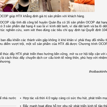
 OCOP giúp HTX khẳng định giá trị sản phẩm với khách hàng.
m OCOP cấp tỉnh đã công bố huyện Quản Bạ có 16 sản phẩm OCOP đạt hạng
 3 sản phẩm đạt hạng 4 sao là ví kính dệt lanh, ví dài dệt lanh và ba lô dệt
úc nghiên cứu, xem xét theo đúng các tiêu chí quy định tại Quyết định 1
n đầu khiến các thành viên gặp không ít khó khăn vì phải thay đổi nhiều 
 ưu điểm vượt trội, một số sản phẩm của HTX đã được Chương trình OCOP
để thúc đẩy HTX phát triển theo hướng bền vững, mở ra cơ hội tiếp cận với
 cách thúc đẩy chuyển dịch cơ cấu kinh tế nông thôn, phù hợp với nhiệm 
 phương.
thoibaokin
tế nhà nước
Hợp tác xã thời 4.0 ngày càng có sức thu hút, phát triển m
Đẩy mạnh hoạt động hỗ trợ phụ nữ phát triển kinh tế tập th