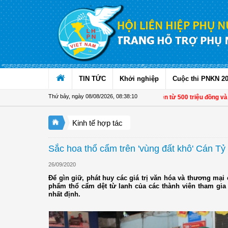
Truy cập nội dung luôn
TIN TỨC
Khởi nghiệp
Cuộc thi PNKN 2
Thứ bảy, ngày 08/08/2026
,
08:38:11
Từ 1/11, chuyển tiền từ 500 triệu đồng và 1.00
Kinh tế hợp tác
Sắc hoa thổ cẩm trên 'vùng đất khô' Cán Tỷ
26/09/2020
Để gìn giữ, phát huy các giá trị văn hóa và thương mạ
phẩm thổ cẩm dệt từ lanh của các thành viên tham gi
nhất định.