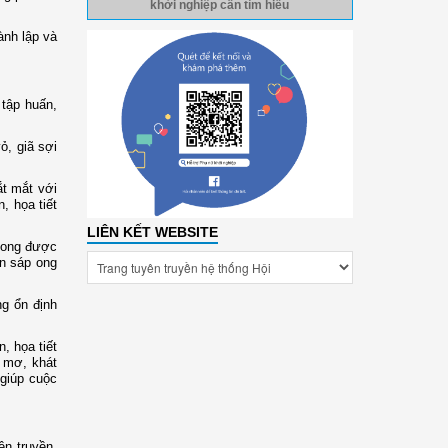
khởi nghiệp cần tìm hiểu
ành lập và
 tập huấn,
ỏ, giã sợi
ắt mắt với
, họa tiết
LIÊN KẾT WEBSITE
p ong được
ần sáp ong
ng ổn định
, họa tiết
 mơ, khát
giúp cuộc
n truyền,