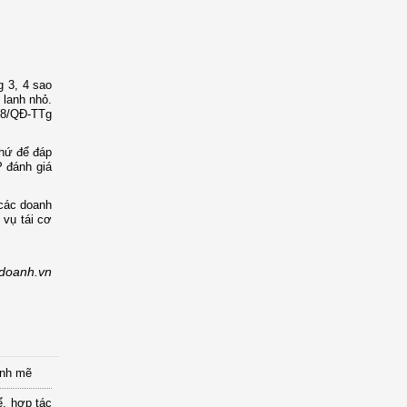
 3, 4 sao
 lanh nhỏ.
048/QĐ-TTg
thứ để đáp
 đánh giá
 các doanh
vụ tái cơ
hdoanh.vn
ạnh mẽ
ể, hợp tác