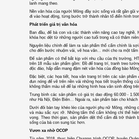
lanh mang theo.
Nền văn hóa của người Mông đầy sức sống và rất gần gũi vớ
đi vào hoạt động, từng bước trở thành nhân tố điển hình tro
Phát triển giá trị văn hóa
Ban đầu, để bà con và các thành viên nâng cao tay nghề, 
khóa học dệt từ những người cao tuổi trong xã có thâm niên,
Nguyên liệu chính để làm ra sản phẩm thổ cẩm chính là sợi 
cho đến bước nhuộm vải, vẽ hoa văn… mới cho ra một tấm 
Để sản phẩm có thể bắt kịp với nhu cầu của thị trường, H
trên 18 mẫu sản phẩm gồm: Đồ để trang trí, tranh treo tường,
độc đáo, hấp dẫn mang đậm nét văn hóa của đồng bào Mông
Đặc biệt, các họa tiết, hoa văn trang trí trên các sản ph
đun nóng để vẽ trên nền vải những họa tiết truyền thống 
không thấm màu sẽ để lại những hình hoa văn sinh động trên
Trung bình các sản phẩm có giá trị dao động 60.000 - 1.50
như Hà Nội, Điện Biên… Ngoài ra, sản phẩm bán cho khách 
Dưới đôi bàn tay khéo léo của người phụ nữ Mông, những cuộ
và màu sắc rực rỡ. Những tấm thổ cẩm không chỉ thể hiệ
vọng. Theo thời gian, sản phẩm dệt thổ cẩm đã trở thành
sống của bà con sung túc hơn.
Vươn xa nhờ OCOP
Từ năm 2018, thực hiện Chương trình OCOP, huyện Quản B