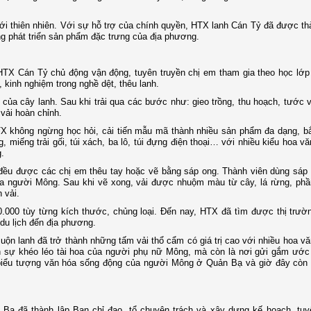
i thiên nhiên. Với sự hỗ trợ của chính quyền, HTX lanh Cán Tỷ đã được th
ng phát triển sản phẩm đặc trưng của địa phương.
HTX Cán Tỷ chủ động vận động, tuyên truyền chị em tham gia theo học lớp
 kinh nghiệm trong nghề dệt, thêu lanh.
của cây lanh. Sau khi trải qua các bước như: gieo trồng, thu hoạch, tước v
vải hoàn chỉnh.
TX không ngừng học hỏi, cải tiến mẫu mã thành nhiều sản phẩm đa dạng, b
 miếng trải gối, túi xách, ba lô, túi đựng điện thoại… với nhiều kiểu hoa văn
.
ẩm đều được các chị em thêu tay hoặc vẽ bằng sáp ong. Thành viên dùng sá
của người Mông. Sau khi vẽ xong, vải được nhuộm màu từ cây, lá rừng, ph
 vải.
0.000 tùy từng kích thước, chủng loại. Đến nay, HTX đã tìm được thị trườ
du lịch đến địa phương.
n lanh đã trở thành những tấm vải thổ cẩm có giá trị cao với nhiều hoa văn
n sự khéo léo tài hoa của người phụ nữ Mông, mà còn là nơi gửi gắm ước
 biểu tượng văn hóa sống động của người Mông ở Quản Bạ và giờ đây còn 
ạ đã thành lập Ban chỉ đạo, tổ chuyên trách và xây dựng kế hoạch, tuyê