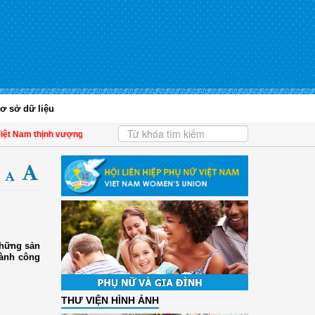
ơ sở dữ liệu
 Nam thịnh vượng
| Hội LHPN tỉnh Kiên Giang biểu dương phụ nữ tiêu biểu trong 
những sản
hành công
THƯ VIỆN HÌNH ẢNH