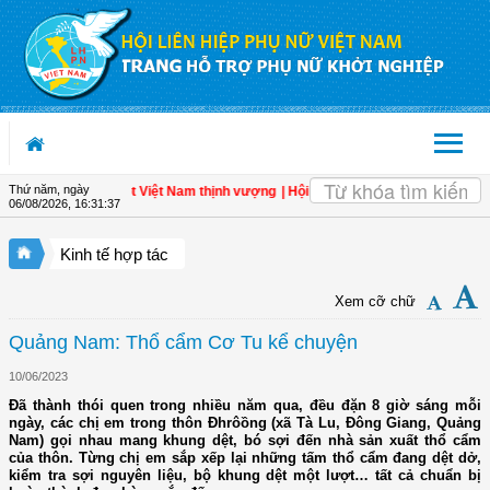
Truy cập nội dung luôn
Thứ năm, ngày
hân - Đòn bẩy cho một Việt Nam thịnh vượng
| Hội LHPN tỉnh Kiên Giang biểu dươ
06/08/2026
,
16:31:37
Kinh tế hợp tác
Xem cỡ chữ
Quảng Nam: Thổ cẩm Cơ Tu kể chuyện
10/06/2023
Đã thành thói quen trong nhiều năm qua, đều đặn 8 giờ sáng mỗi
ngày, các chị em trong thôn Đhrôồng (xã Tà Lu, Đông Giang, Quảng
Nam) gọi nhau mang khung dệt, bó sợi đến nhà sản xuất thổ cẩm
của thôn. Từng chị em sắp xếp lại những tấm thổ cẩm đang dệt dở,
kiểm tra sợi nguyên liệu, bộ khung dệt một lượt… tất cả chuẩn bị