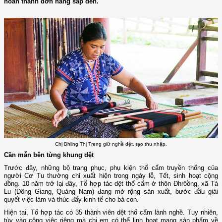
hoàn thành đơn hàng sắp đến.
Chị Bhling Thị Treng giữ nghề dệt, tạo thu nhập.
Cần mẫn bên từng khung dệt
Trước đây, những bộ trang phục, phụ kiện thổ cẩm truyền thống của
người Cơ Tu thường chỉ xuất hiện trong ngày lễ, Tết, sinh hoạt cộng
đồng. 10 năm trở lại đây, Tổ hợp tác dệt thổ cẩm ở thôn Đhrôồng, xã Tà
Lu (Đông Giang, Quảng Nam) đang mở rộng sản xuất, bước đầu giải
quyết việc làm và thúc đẩy kinh tế cho bà con.
Hiện tại, Tổ hợp tác có 35 thành viên dệt thổ cẩm lành nghề. Tuy nhiên,
tùy vào công việc riêng mà chị em có thể linh hoạt mang sản phẩm về