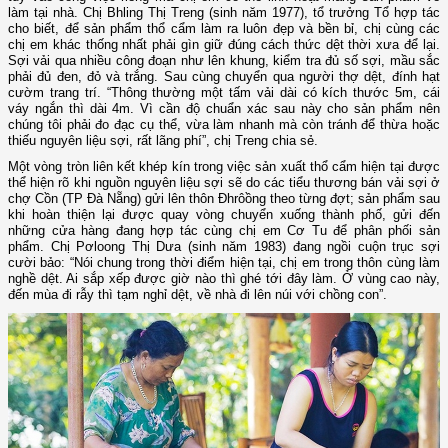
làm tại nhà. Chị Bhling Thị Treng (sinh năm 1977), tổ trưởng Tổ hợp tác
cho biết, để sản phẩm thổ cẩm làm ra luôn đẹp và bền bỉ, chị cùng các
chị em khác thống nhất phải gìn giữ đúng cách thức dệt thời xưa để lại.
Sợi vải qua nhiều công đoạn như lên khung, kiểm tra đủ số sợi, mầu sắc
phải đủ đen, đỏ và trắng. Sau cùng chuyển qua người thợ dệt, đính hạt
cườm trang trí. “Thông thường một tấm vải dài có kích thước 5m, cái
váy ngắn thì dài 4m. Vì cần độ chuẩn xác sau này cho sản phẩm nên
chúng tôi phải đo đạc cụ thể, vừa làm nhanh mà còn tránh để thừa hoặc
thiếu nguyên liệu sợi, rất lãng phí”, chị Treng chia sẻ.
Một vòng tròn liên kết khép kín trong việc sản xuất thổ cẩm hiện tại được
thể hiện rõ khi nguồn nguyên liệu sợi sẽ do các tiểu thương bán vải sợi ở
chợ Cồn (TP Đà Nẵng) gửi lên thôn Đhrôồng theo từng đợt; sản phẩm sau
khi hoàn thiện lại được quay vòng chuyển xuống thành phố, gửi đến
những cửa hàng đang hợp tác cùng chị em Cơ Tu để phân phối sản
phẩm. Chị Pơloong Thị Dưa (sinh năm 1983) đang ngồi cuộn trục sợi
cười bảo: “Nói chung trong thời điểm hiện tại, chị em trong thôn cùng làm
nghề dệt. Ai sắp xếp được giờ nào thì ghé tới đây làm. Ở vùng cao này,
đến mùa đi rẫy thì tạm nghỉ dệt, về nhà đi lên núi với chồng con”.