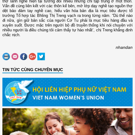
thợ lành nghề hiện tại tương đối nhiều nhưng chỉ tập trung ở một thôn.
Vấn đề cùng liên kết với các thôn kế bên, mở lớp dạy nghề tạo nguồn thợ
dệt bảo đảm tay nghề cao, hiểu văn hóa bản địa là mục tiêu được tổ
trưởng Tổ hợp tác Bhling Thị Treng vạch ra trong từng năm. “Dù thế nào
đi nữa, gìn giữ bản sắc của người Cơ Tu phải là mục tiêu hàng đầu và
xuyên suốt. Được mặc trên người bộ đồ truyền thống khi nói chuyện với
nhiều người là điều chúng tôi cảm thấy tự hào nhất’, chị Treng khẳng định
chắc nịch.
nhandan
TIN TỨC CÙNG CHUYÊN MỤC