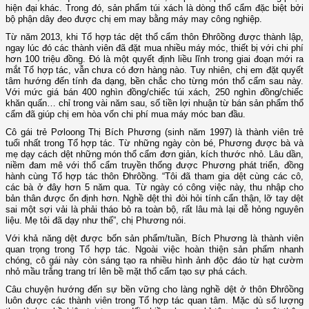
hiện đại khác. Trong đó, sản phẩm túi xách là dòng thổ cẩm đặc biệt bởi
bộ phận dây đeo được chị em may bằng máy may công nghiệp.
Từ năm 2013, khi Tổ hợp tác dệt thổ cẩm thôn Đhrôồng được thành lập,
ngay lúc đó các thành viên đã đặt mua nhiều máy móc, thiết bị với chi phí
hơn 100 triệu đồng. Đó là một quyết định liều lĩnh trong giai đoạn mới ra
mắt Tổ hợp tác, vẫn chưa có đơn hàng nào. Tuy nhiên, chị em đặt quyết
tâm hướng đến tính đa dạng, bền chắc cho từng món thổ cẩm sau này.
Với mức giá bán 400 nghìn đồng/chiếc túi xách, 250 nghìn đồng/chiếc
khăn quấn… chỉ trong vài năm sau, số tiền lợi nhuận từ bán sản phẩm thổ
cẩm đã giúp chị em hòa vốn chi phí mua máy móc ban đầu.
Cô gái trẻ Pơloong Thị Bích Phương (sinh năm 1997) là thành viên trẻ
tuổi nhất trong Tổ hợp tác. Từ những ngày còn bé, Phương được bà và
mẹ dạy cách dệt những món thổ cẩm đơn giản, kích thước nhỏ. Lâu dần,
niềm đam mê với thổ cẩm truyền thống được Phương phát triển, đồng
hành cùng Tổ hợp tác thôn Đhrôồng. “Tôi đã tham gia dệt cùng các cô,
các bà ở đây hơn 5 năm qua. Từ ngày có công việc này, thu nhập cho
bản thân được ổn định hơn. Nghề dệt thì đòi hỏi tính cẩn thận, lỡ tay dệt
sai một sợi vải là phải tháo bỏ ra toàn bộ, rất lâu mà lại dễ hỏng nguyên
liệu. Mẹ tôi đã dạy như thế”, chị Phương nói.
Với khả năng dệt được bốn sản phẩm/tuần, Bích Phương là thành viên
quan trọng trong Tổ hợp tác. Ngoài việc hoàn thiện sản phẩm nhanh
chóng, cô gái này còn sáng tạo ra nhiều hình ảnh độc đáo từ hạt cườm
nhỏ mầu trắng trang trí lên bề mặt thổ cẩm tạo sự phá cách.
Câu chuyện hướng đến sự bền vững cho làng nghề dệt ở thôn Đhrôồng
luôn được các thành viên trong Tổ hợp tác quan tâm. Mặc dù số lượng