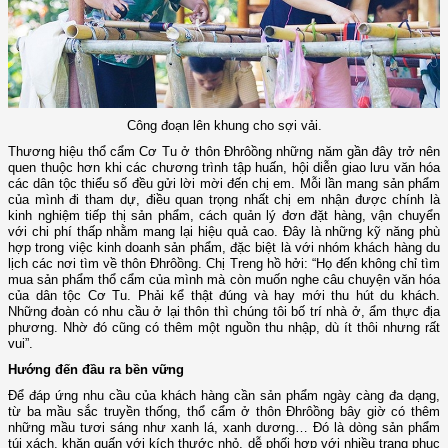
Công đoạn lên khung cho sợi vải.
Thương hiệu thổ cẩm Cơ Tu ở thôn Đhrôồng những năm gần đây trở nên
quen thuộc hơn khi các chương trình tập huấn, hội diễn giao lưu văn hóa
các dân tộc thiểu số đều gửi lời mời đến chị em. Mỗi lần mang sản phẩm
của mình đi tham dự, điều quan trọng nhất chị em nhận được chính là
kinh nghiệm tiếp thị sản phẩm, cách quản lý đơn đặt hàng, vận chuyển
với chi phí thấp nhằm mang lại hiệu quả cao. Đây là những kỹ năng phù
hợp trong việc kinh doanh sản phẩm, đặc biệt là với nhóm khách hàng du
lịch các nơi tìm về thôn Đhrôồng. Chị Treng hồ hởi: “Họ đến không chỉ tìm
mua sản phẩm thổ cẩm của mình mà còn muốn nghe câu chuyện văn hóa
của dân tộc Cơ Tu. Phải kể thật đúng và hay mới thu hút du khách.
Những đoàn có nhu cầu ở lại thôn thì chúng tôi bố trí nhà ở, ẩm thực địa
phương. Nhờ đó cũng có thêm một nguồn thu nhập, dù ít thôi nhưng rất
vui”.
Hướng đến đầu ra bền vững
Để đáp ứng nhu cầu của khách hàng cần sản phẩm ngày càng đa dạng,
từ ba mầu sắc truyền thống, thổ cẩm ở thôn Đhrôồng bây giờ có thêm
những mầu tươi sáng như xanh lá, xanh dương… Đó là dòng sản phẩm
túi xách, khăn quấn với kích thước nhỏ, dễ phối hợp với nhiều trang phục