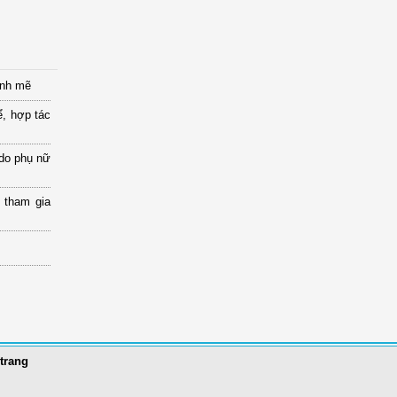
ạnh mẽ
ể, hợp tác
 do phụ nữ
 tham gia
trang