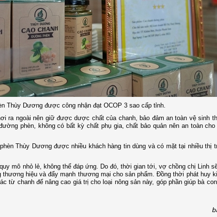
n Thùy Dương được công nhận đạt OCOP 3 sao cấp tỉnh.
át hơi ra ngoài nên giữ được dược chất của chanh, bảo đảm an toàn vệ sinh 
 đường phèn, không có bất kỳ chất phụ gia, chất bảo quản nên an toàn ch
phèn Thùy Dương được nhiều khách hàng tin dùng và có mặt tại nhiều thị 
uy mô nhỏ lẻ, không thể đáp ứng. Do đó, thời gian tới, vợ chồng chị Linh sẽ
g thương hiệu và đẩy mạnh thương mại cho sản phẩm. Đồng thời phát huy k
c từ chanh để nâng cao giá trị cho loại nông sản này, góp phần giúp bà co
b