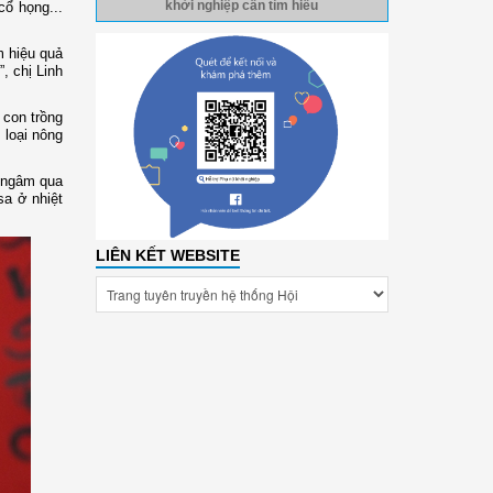
cổ họng...
khởi nghiệp cần tìm hiểu
m hiệu quả
, chị Linh
 con trồng
 loại nông
ẽ ngâm qua
sa ở nhiệt
LIÊN KẾT WEBSITE