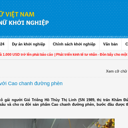
024
Dự án khởi nghiệp
Chính sách khởi nghiệp
Văn bản
C
00 USD trở lên phải báo cáo
| Phát triển kinh tế tư nhân - Đòn bẩy cho một Việ
Xem cỡ chữ
 với Cao chanh đường phèn
cô gái người Gié Triêng Hồ Thùy Thị Linh (SN 1989, thị trấn Khâm Đ
sâu và cho ra đời sản phẩm Cao chanh đường phèn, bước đầu được t