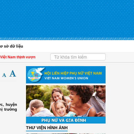
ơ sở dữ liệu
t Nam thịnh vượng
| Hội LHPN tỉnh Kiên Giang biểu dương phụ nữ tiêu biểu trong
ức, huyện
hị trường
THƯ VIỆN HÌNH ẢNH