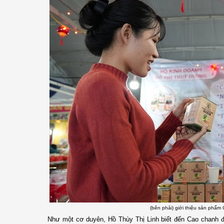
(bên phải) giới thiệu sản ph
Như một cơ duyên, Hồ Thùy Thị Linh biết đến Cao chanh 