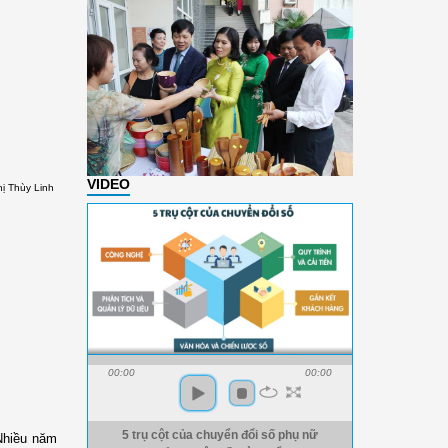
VIDEO
hị Thùy Linh
00:00
00:00
5 trụ cột của chuyển đổi số phụ nữ
Nhiều năm