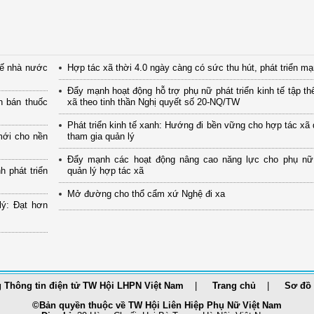
tế nhà nước
Hợp tác xã thời 4.0 ngày càng có sức thu hút, phát triển m
Đẩy mạnh hoạt động hỗ trợ phụ nữ phát triển kinh tế tập th
n bán thuốc
xã theo tinh thần Nghị quyết số 20-NQ/TW
Phát triển kinh tế xanh: Hướng đi bền vững cho hợp tác xã
mới cho nền
tham gia quản lý
Đẩy mạnh các hoạt động nâng cao năng lực cho phụ nữ
 phát triển
quản lý hợp tác xã
Mở đường cho thổ cẩm xứ Nghệ đi xa
lý: Đạt hơn
 Thông tin điện tử TW Hội LHPN Việt Nam
Trang chủ
Sơ đồ 
©Bản quyền thuộc về TW Hội Liên Hiệp Phụ Nữ Việt Nam