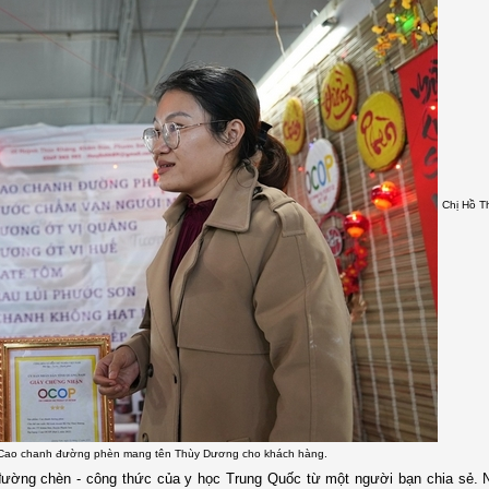
Chị Hồ T
ẩm Cao chanh đường phèn mang tên Thùy Dương cho khách hàng.
đường chèn - công thức của y học Trung Quốc từ một người bạn chia sẻ. 