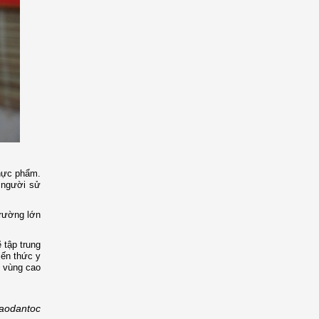
thực phẩm.
o người sử
trường lớn
 tập trung
iến thức y
n vùng cao
aodantoc