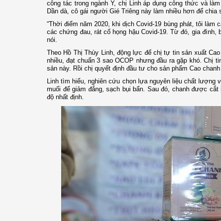
công tác trong ngành Y, chị Linh áp dụng công thức và là
Dần dà, cô gái người Gié Triêng này làm nhiều hơn để chia s
“Thời điểm năm 2020, khi dịch Covid-19 bùng phát, tôi làm 
các chứng đau, rát cổ họng hậu Covid-19. Từ đó, gia đình, 
nói.
Theo Hồ Thị Thùy Linh, động lực để chị tự tin sản xuất Ca
nhiều, đạt chuẩn 3 sao OCOP nhưng đầu ra gặp khó. Chị ti
sản này. Rồi chị quyết định đầu tư cho sản phẩm Cao chan
Linh tìm hiểu, nghiên cứu chọn lựa nguyên liệu chất lượng 
muối để giảm đắng, sạch bụi bẩn. Sau đó, chanh được cắt lá
độ nhất định.