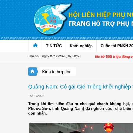
Truy cập nội dung luôn
TIN TỨC
Khởi nghiệp
Cuộc thi PNKN 2
Thứ sáu, ngày 07/08/2026
,
07:51:00
Từ 1/11, chuyển tiền từ 500 triệu đồng và 1.0
Kinh tế hợp tác
Quảng Nam: Cô gái Gié Triêng khởi nghiệp
15/02/2023
Trong khi tìm kiếm đầu ra cho quả chanh không hạt, 
Phước Sơn, tỉnh Quảng Nam) đã nghiên cứu, chế biến 
đón nhận.