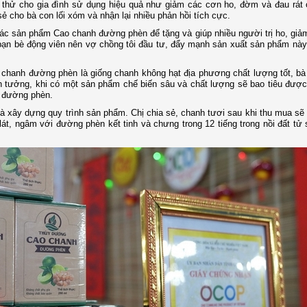
m thử cho gia đình sử dụng hiệu quả như giảm các cơn ho, đờm và đau rát 
ẻ cho bà con lối xóm và nhận lại nhiều phản hồi tích cực.
các sản phẩm Cao chanh đường phèn để tặng và giúp nhiều người trị ho, giả
bạn bè động viên nên vợ chồng tôi đầu tư, đẩy mạnh sản xuất sản phẩm này”
o chanh đường phèn là giống chanh không hạt địa phương chất lượng tốt, bà
n tưởng, khi có một sản phẩm chế biến sâu và chất lượng sẽ bao tiêu được
h đường phèn.
và xây dựng quy trình sản phẩm. Chị chia sẻ, chanh tươi sau khi thu mua s
t, ngâm với đường phèn kết tinh và chưng trong 12 tiếng trong nồi đất tử 