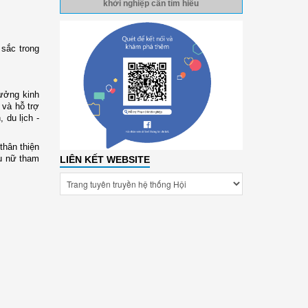
khởi nghiệp cần tìm hiểu
 sắc trong
ưởng kinh
 và hỗ trợ
 du lịch -
thân thiện
hụ nữ tham
LIÊN KẾT WEBSITE