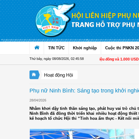
Truy cập nội dung luôn
TIN TỨC
Khởi nghiệp
Cuộc thi PNKN 2
Thứ bảy, ngày 08/08/2026
,
02:45:59
Từ 1/11, chuyển tiền từ 500 triệu đồng và 1.000 USD trở lê
Hoạt động Hội
Phụ nữ Ninh Bình: Sáng tạo trong khởi nghiệp
28/04/2026
Nhằm khơi dậy tinh thần sáng tạo, phát huy vai trò chủ 
Ninh Bình đã đồng thời triển khai nhiều hoạt động thiế
kế hoạch tổ chức Hội thi “Tinh hoa ẩm thực - Kết nối mi