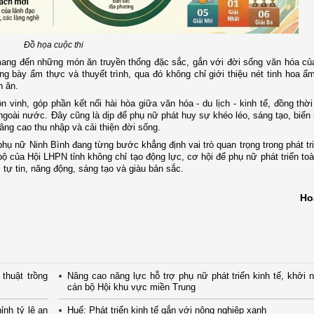
Đồ họa cuộc thi
 mang đến những món ăn truyền thống đặc sắc, gắn với đời sống văn hóa củ
ưng bày ẩm thực và thuyết trình, qua đó không chỉ giới thiệu nét tinh hoa 
n ăn.
n vinh, góp phần kết nối hài hòa giữa văn hóa - du lịch - kinh tế, đồng thờ
ngoài nước. Đây cũng là dịp để phụ nữ phát huy sự khéo léo, sáng tạo, biến
nâng cao thu nhập và cải thiện đời sống.
phụ nữ Ninh Bình đang từng bước khẳng định vai trò quan trọng trong phát tri
bộ của Hội LHPN tỉnh không chỉ tạo động lực, cơ hội để phụ nữ phát triển to
tự tin, năng động, sáng tạo và giàu bản sắc.
Ho
thuật trồng
Nâng cao năng lực hỗ trợ phụ nữ phát triển kinh tế, khởi 
cán bộ Hội khu vực miền Trung
ỉnh tỷ lệ an
Huế: Phát triển kinh tế gắn với nông nghiệp xanh