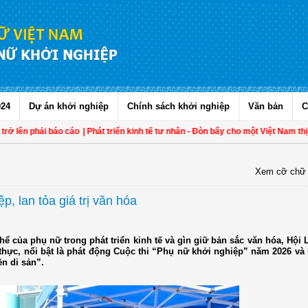
024
Dự án khởi nghiệp
Chính sách khởi nghiệp
Văn bản
C
n phải báo cáo
| Phát triển kinh tế tư nhân - Đòn bẩy cho một Việt Nam thịnh v
Xem cỡ chữ
, lan tỏa giá trị văn hóa
thể của phụ nữ trong phát triển kinh tế và gìn giữ bản sắc văn hóa, Hội
t thực, nổi bật là phát động Cuộc thi “Phụ nữ khởi nghiệp” năm 2026 và
ền di sản”.