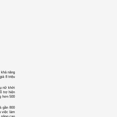
, khả năng
iá 8 triệu
hụ nữ khởi
ỗ trợ hiện
ng hơn 500
và gần 800
u việc làm
h nâng cao