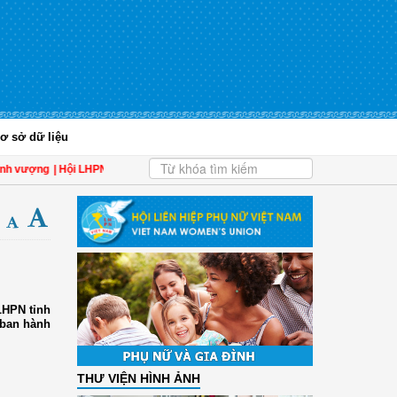
ơ sở dữ liệu
ượng
| Hội LHPN tỉnh Kiên Giang biểu dương phụ nữ tiêu biểu trong tham gia đề 
 LHPN tỉnh
 ban hành
THƯ VIỆN HÌNH ẢNH