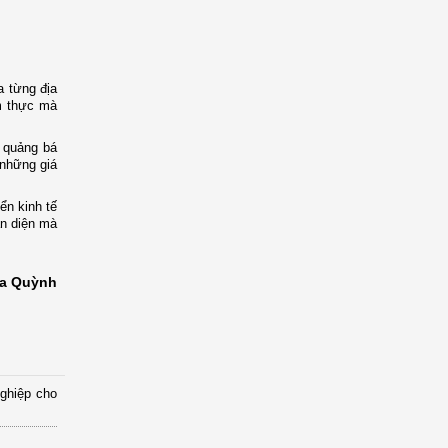
a từng địa
ẩm thực mà
i quảng bá
 những giá
ển kinh tế
àn diện mà
a Quỳnh
nghiệp cho