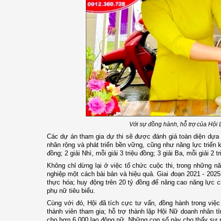
Với sự đồng hành, hỗ trợ của Hội L
Các dự án tham gia dự thi sẽ được đánh giá toàn diện dựa tr
nhân rộng và phát triển bền vững, cũng như năng lực triển k
đồng; 2 giải Nhì, mỗi giải 3 triệu đồng; 3 giải Ba, mỗi giải 2 
Không chỉ dừng lại ở việc tổ chức cuộc thi, trong những nă
nghiệp một cách bài bản và hiệu quả. Giai đoạn 2021 - 202
thực hóa; huy động trên 20 tỷ đồng để nâng cao năng lực 
phụ nữ tiêu biểu.
Cùng với đó, Hội đã tích cực tư vấn, đồng hành trong việc
thành viên tham gia; hỗ trợ thành lập Hội Nữ doanh nhân tỉ
cho hơn 6.000 lao động nữ. Những con số này cho thấy sự nỗ