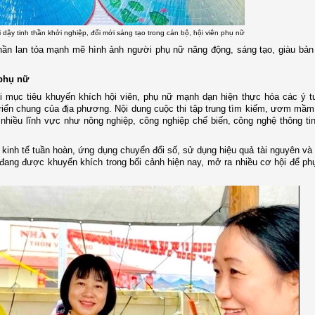
dậy tinh thần khởi nghiệp, đổi mới sáng tạo trong cán bộ, hội viên phụ nữ
hần lan tỏa mạnh mẽ hình ảnh người phụ nữ năng động, sáng tạo, giàu bản
 phụ nữ
 mục tiêu khuyến khích hội viên, phụ nữ mạnh dạn hiện thực hóa các ý t
 triển chung của địa phương. Nội dung cuộc thi tập trung tìm kiếm, ươm mầm
hiều lĩnh vực như nông nghiệp, công nghiệp chế biến, công nghệ thông tin,
kinh tế tuần hoàn, ứng dụng chuyển đổi số, sử dụng hiệu quả tài nguyên và 
 đang được khuyến khích trong bối cảnh hiện nay, mở ra nhiều cơ hội để p