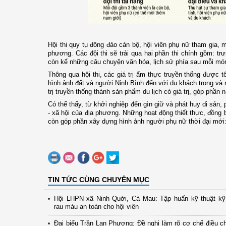
Hội thi quy tụ đông đảo cán bộ, hội viên phụ nữ tham gia,
phương. Các đội thi sẽ trải qua hai phần thi chính gồm: tr
còn kể những câu chuyện văn hóa, lịch sử phía sau mỗi mó
Thông qua hội thi, các giá trị ẩm thực truyền thống được tô
hình ảnh đất và người Ninh Bình đến với du khách trong và 
trị truyền thống thành sản phẩm du lịch có giá trị, góp phần 
Có thể thấy, từ khởi nghiệp đến gìn giữ và phát huy di sản, 
- xã hội của địa phương. Những hoạt động thiết thực, đồng 
còn góp phần xây dựng hình ảnh người phụ nữ thời đại mới: 
TIN TỨC CÙNG CHUYÊN MỤC
Hội LHPN xã Ninh Quới, Cà Mau: Tập huấn kỹ thuật kỹ 
rau màu an toàn cho hội viên
Đại biểu Trần Lan Phương: Đề nghị làm rõ cơ chế điều ch