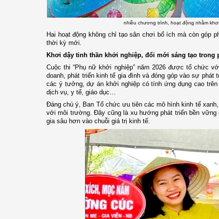
nhiều chương trình, hoạt động nhằm khơi 
Hai hoạt động không chỉ tạo sân chơi bổ ích mà còn góp p
thời kỳ mới.
Khơi dậy tinh thần khởi nghiệp, đổi mới sáng tạo trong
Cuộc thi “Phụ nữ khởi nghiệp” năm 2026 được tổ chức với
doanh, phát triển kinh tế gia đình và đóng góp vào sự phát
các ý tưởng, dự án khởi nghiệp có tính ứng dụng cao trên n
dịch vụ, y tế, giáo dục…
Đáng chú ý, Ban Tổ chức ưu tiên các mô hình kinh tế xanh, 
với môi trường. Đây cũng là xu hướng phát triển bền vững
gia sâu hơn vào chuỗi giá trị kinh tế.