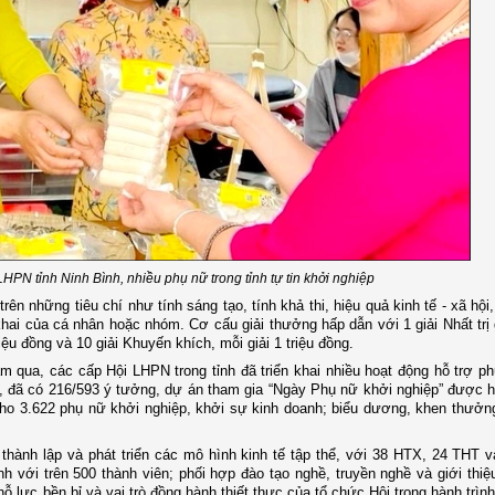
HPN tỉnh Ninh Bình, nhiều phụ nữ trong tỉnh tự tin khởi nghiệp
ên những tiêu chí như tính sáng tạo, tính khả thi, hiệu quả kinh tế - xã hội
hai của cá nhân hoặc nhóm. Cơ cấu giải thưởng hấp dẫn với 1 giải Nhất trị g
triệu đồng và 10 giải Khuyến khích, mỗi giải 1 triệu đồng.
m qua, các cấp Hội LHPN trong tỉnh đã triển khai nhiều hoạt động hỗ trợ p
5, đã có 216/593 ý tưởng, dự án tham gia “Ngày Phụ nữ khởi nghiệp” được h
cho 3.622 phụ nữ khởi nghiệp, khởi sự kinh doanh; biểu dương, khen thưở
 thành lập và phát triển các mô hình kinh tế tập thể, với 38 HTX, 24 THT 
nh với trên 500 thành viên; phối hợp đào tạo nghề, truyền nghề và giới thiệ
 lực bền bỉ và vai trò đồng hành thiết thực của tổ chức Hội trong hành trìn