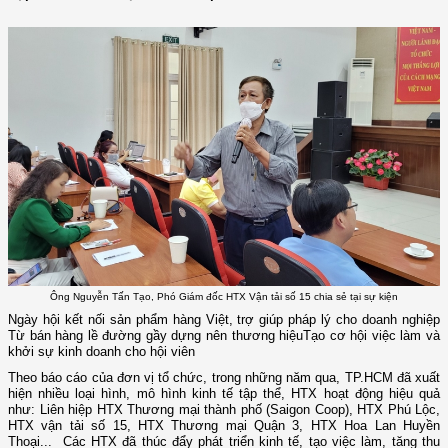
Ông Nguyễn Tấn Tạo, Phó Giám đốc HTX Vận tải số 15 chia sẻ tại sự kiện
Ngày hội kết nối sản phẩm hàng Việt, trợ giúp pháp lý cho doanh nghiệp
Từ bán hàng lề đường gầy dựng nên thương hiệuTạo cơ hội việc làm và
khởi sự kinh doanh cho hội viên
Theo báo cáo của đơn vị tổ chức, trong những năm qua, TP.HCM đã xuất
hiện nhiều loại hình, mô hình kinh tế tập thể, HTX hoạt động hiệu quả
như: Liên hiệp HTX Thương mại thành phố (Saigon Coop), HTX Phú Lộc,
HTX vận tải số 15, HTX Thương mại Quận 3, HTX Hoa Lan Huyền
Thoại... Các HTX đã thúc đẩy phát triển kinh tế, tạo việc làm, tăng thu