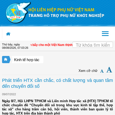
Truy cập nội dung luôn
Thứ bảy, ngày
kinh tế tư nhân - Đòn bẩy cho một Việt Nam thịnh vượng
| Hội LHPN tỉnh Kiên Gi
08/08/2026
,
07:03:27
Kinh tế hợp tác
Xem cỡ chữ
Phát triển HTX cần chắc, có chất lượng và quan tâm
đến chuyển đổi số
09/07/2022
Ngày 8/7, Hội LHPN TPHCM và Liên minh Hợp tác xã (HTX) TPHCM tổ
chức chuyên đề “Chuyển đổi số trong khu vực kinh tế tập thể, hợp
tác xã” cho hàng trăm cán bộ, hội viên, thành viên ban quản lý tổ
hợp tác, HTX trên địa bàn thành phố