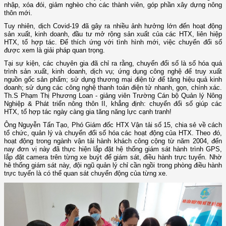
nhập, xóa đói, giảm nghèo cho các thành viên, góp phần xây dựng nông
thôn mới.
Tuy nhiên, dịch Covid-19 đã gây ra nhiều ảnh hưởng lớn đến hoạt động
sản xuất, kinh doanh, đầu tư mở rộng sản xuất của các HTX, liên hiệp
HTX, tổ hợp tác. Để thích ứng với tình hình mới, việc chuyển đổi số
được xem là giải pháp quan trọng.
Tại sự kiện, các chuyên gia đã chỉ ra rằng, chuyển đổi số là số hóa quá
trình sản xuất, kinh doanh, dịch vụ; ứng dụng công nghệ để truy xuất
nguồn gốc sản phẩm; sử dụng thương mại điện tử để tăng hiệu quả kinh
doanh; sử dụng các công nghệ thanh toán điện tử nhanh, gọn, chính xác.
Th.S Phạm Thị Phương Loan - giảng viên Trường Cán bộ Quản lý Nông
Nghiệp & Phát triển nông thôn II, khẳng định: chuyển đổi số giúp các
HTX, tổ hợp tác ngày càng gia tăng năng lực cạnh tranh!
Ông Nguyễn Tấn Tạo, Phó Giám đốc HTX Vận tải số 15, chia sẻ về cách
tổ chức, quản lý và chuyển đổi số hóa các hoạt động của HTX. Theo đó,
hoạt động trong ngành vận tải hành khách công cộng từ năm 2004, đến
nay đơn vị này đã thực hiện lắp đặt hệ thống giám sát hành trình GPS,
lắp đặt camera trên từng xe buýt để giám sát, điều hành trực tuyến. Nhờ
hê thống giám sát này, đội ngũ quản lý chỉ cần ngồi trong phòng điều hành
trực tuyến là có thể quan sát chuyển động của từng xe.