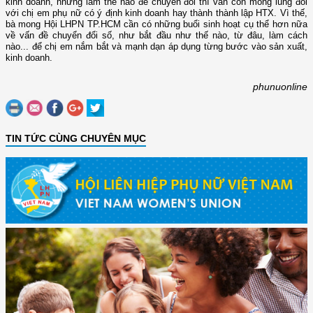
kinh doanh, nhưng làm thế nào để chuyển đổi thì vẫn còn mông lung đối
với chị em phụ nữ có ý định kinh doanh hay thành thành lập HTX. Vì thế,
bà mong Hội LHPN TP.HCM cần có những buổi sinh hoạt cụ thể hơn nữa
về vấn đề chuyển đổi số, như bắt đầu như thế nào, từ đâu, làm cách
nào... để chị em nắm bắt và mạnh dạn áp dụng từng bước vào sản xuất,
kinh doanh.
phunuonline
TIN TỨC CÙNG CHUYÊN MỤC