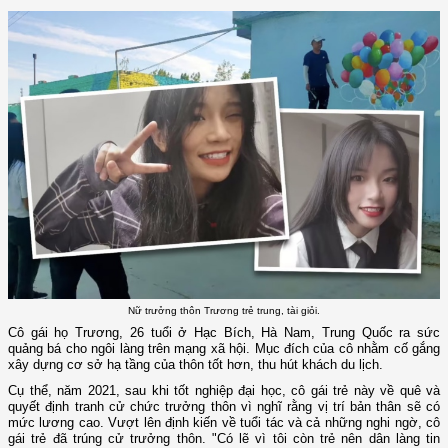
Nữ trưởng thôn Trương trẻ trung, tài giỏi.
Cô gái họ Trương, 26 tuổi ở Hạc Bích, Hà Nam, Trung Quốc ra sức
quảng bá cho ngôi làng trên mạng xã hội. Mục đích của cô nhằm cố gắng
xây dựng cơ sở hạ tầng của thôn tốt hơn, thu hút khách du lịch.
Cụ thể, năm 2021, sau khi tốt nghiệp đại học, cô gái trẻ này về quê và
quyết định tranh cử chức trưởng thôn vì nghĩ rằng vị trí bản thân sẽ có
mức lương cao. Vượt lên định kiến về tuổi tác và cả những nghi ngờ, cô
gái trẻ đã trúng cử trưởng thôn. "Có lẽ vì tôi còn trẻ nên dân làng tin