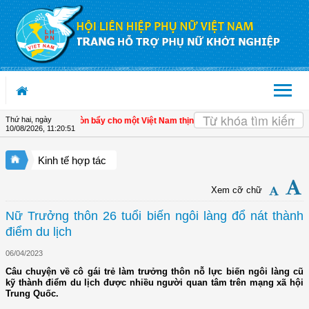
Truy cập nội dung luôn
Thứ hai, ngày
 kinh tế tư nhân - Đòn bẩy cho một Việt Nam thịnh vượng
| Hội LHPN tỉnh Kiên G
10/08/2026
,
11:20:51
Kinh tế hợp tác
Xem cỡ chữ
Nữ Trưởng thôn 26 tuổi biến ngôi làng đổ nát thành
điểm du lịch
06/04/2023
Câu chuyện về cô gái trẻ làm trưởng thôn nỗ lực biến ngôi làng cũ
kỹ thành điểm du lịch được nhiều người quan tâm trên mạng xã hội
Trung Quốc.