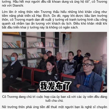
tưởng. Hầu hết mọi người đều rất khoan dung và ủng hộ tôi", cô Trương
nói với Dianshi.
Lớn lên ở nông thôn nên Trương thấu hiểu những khó khăn cũng như
tiềm năng phát triển xã Hạc Bích. Do đó, ngay khi được bầu làm trưởng
thôn, cô Trương mạnh dạn đề xuất ý tưởng vẽ tranh tường hình cầu vồng
quanh xã nhằm tạo ấn tượng với khách du lịch. Điều khó khăn nhất khi
bắt đầu triển khai ý tưởng này là không có ngân sách.
Cô Trương đang chủ trì cuộc họp của ủy ban xã với các ủy viên đều đáng
tuổi cha chú.
Nữ trưởng thôn phải ứng tiền để thuê một người bạn là nghệ sĩ chuyên