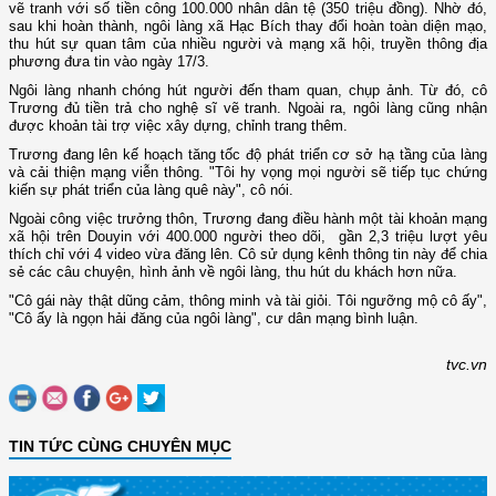
vẽ tranh với số tiền công 100.000 nhân dân tệ (350 triệu đồng). Nhờ đó,
sau khi hoàn thành, ngôi làng xã Hạc Bích thay đổi hoàn toàn diện mạo,
thu hút sự quan tâm của nhiều người và mạng xã hội, truyền thông địa
phương đưa tin vào ngày 17/3.
Ngôi làng nhanh chóng hút người đến tham quan, chụp ảnh. Từ đó, cô
Trương đủ tiền trả cho nghệ sĩ vẽ tranh. Ngoài ra, ngôi làng cũng nhận
được khoản tài trợ việc xây dựng, chỉnh trang thêm.
Trương đang lên kế hoạch tăng tốc độ phát triển cơ sở hạ tầng của làng
và cải thiện mạng viễn thông. "Tôi hy vọng mọi người sẽ tiếp tục chứng
kiến sự phát triển của làng quê này", cô nói.
Ngoài công việc trưởng thôn, Trương đang điều hành một tài khoản mạng
xã hội trên Douyin với 400.000 người theo dõi, gần 2,3 triệu lượt yêu
thích chỉ với 4 video vừa đăng lên. Cô sử dụng kênh thông tin này để chia
sẻ các câu chuyện, hình ảnh về ngôi làng, thu hút du khách hơn nữa.
"Cô gái này thật dũng cảm, thông minh và tài giỏi. Tôi ngưỡng mộ cô ấy",
"Cô ấy là ngọn hải đăng của ngôi làng", cư dân mạng bình luận.
tvc.vn
TIN TỨC CÙNG CHUYÊN MỤC