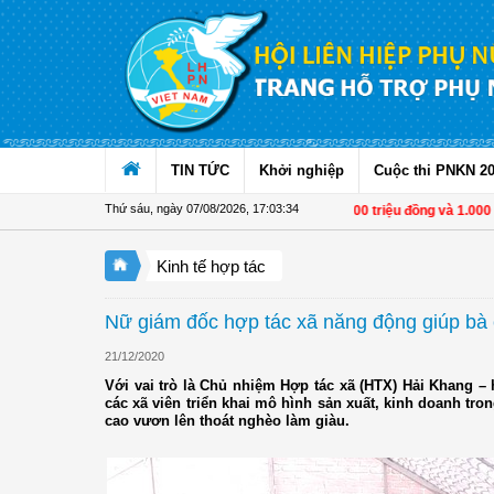
Truy cập nội dung luôn
TIN TỨC
Khởi nghiệp
Cuộc thi PNKN 2
Thứ sáu, ngày 07/08/2026
,
17:03:35
Từ 1/11, chuyển tiền từ 500 triệu đồng và 1.000 US
Kinh tế hợp tác
Nữ giám đốc hợp tác xã năng động giúp bà 
21/12/2020
Với vai trò là Chủ nhiệm Hợp tác xã (HTX) Hải Khang 
các xã viên triển khai mô hình sản xuất, kinh doanh tr
cao vươn lên thoát nghèo làm giàu.