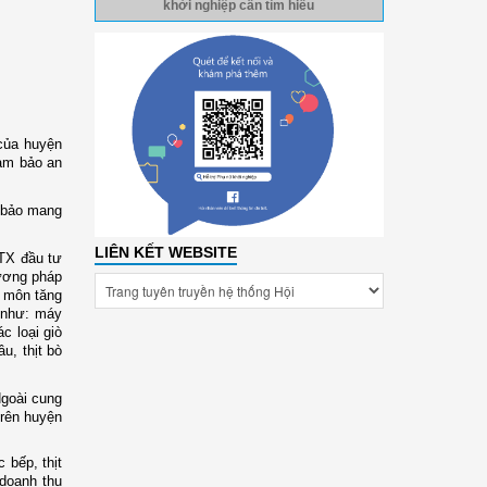
khởi nghiệp cần tìm hiểu
 của huyện
ảm bảo an
m bảo mang
LIÊN KẾT WEBSITE
HTX đầu tư
hương pháp
c môn tăng
n như: máy
c loại giò
u, thịt bò
Ngoài cung
trên huyện
 bếp, thịt
doanh thu