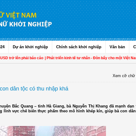
024
Dự án khởi nghiệp
Chính sách khởi nghiệp
Văn bản
C
D trở lên phải báo cáo
| Phát triển kinh tế tư nhân - Đòn bẩy cho một Việt Nam 
Xem cỡ chữ
con dân tộc có thu nhập khá
– huyện Bắc Quang – tỉnh Hà Giang, bà Nguyễn Thị Khang đã mạnh dạn
ong lĩnh vực chế biến thực phẩm theo mô hình khép kín, giúp bà con dân