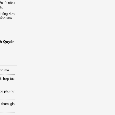
n 9 triệu
nh.
chống đưa
sống khá.
h Quyên
ạnh mẽ
ể, hợp tác
 do phụ nữ
 tham gia