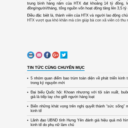
trung bình hàng năm của HTX đạt khoảng 14 tỷ đồng, lợ
đồng/người/tháng, tổng nguồn vốn hoạt động tăng lên 3,5 tỷ 
Điều đặc biệt là, thành viên của HTX và người lao động ch
HTX vượt qua khó khăn mà còn giúp bà con xã viên có thu n
TIN TỨC CÙNG CHUYÊN MỤC
5 nhóm quan điểm bao trùm toàn diện về phát triển kinh 
trong kỷ nguyên mới
Đại biểu Quốc hội: Khoan nhượng với tội sản xuất, buô
giả là tiếp tay cho giết người hàng loạt
Biến những khát vọng trên nghị quyết thành “sức sống” 
kinh tế
Lãnh đạo UBND tỉnh Hưng Yên đánh giá hiệu quả mô hình
kinh tế do phụ nữ làm chủ