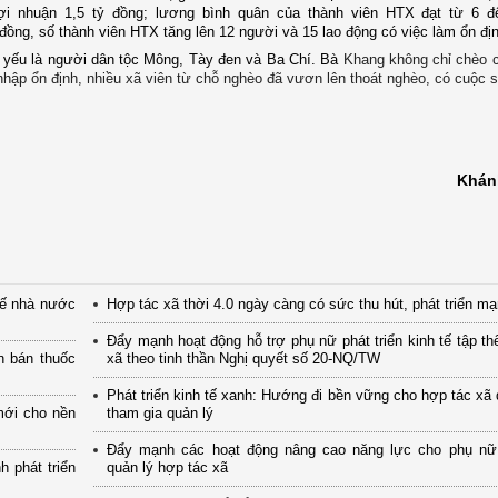
i nhuận 1,5 tỷ đồng; lương bình quân của thành viên HTX đạt từ 6 đế
đồng, số thành viên HTX tăng lên 12 người và 15 lao động có việc làm ổn đị
ủ yếu là người dân tộc Mông, Tày đen và Ba Chí. Bà
Khang không chỉ chèo 
hập ổn định, nhiều xã viên từ chỗ nghèo đã vươn lên thoát nghèo, có cuộc 
Khán
tế nhà nước
Hợp tác xã thời 4.0 ngày càng có sức thu hút, phát triển m
Đẩy mạnh hoạt động hỗ trợ phụ nữ phát triển kinh tế tập th
n bán thuốc
xã theo tinh thần Nghị quyết số 20-NQ/TW
Phát triển kinh tế xanh: Hướng đi bền vững cho hợp tác xã
mới cho nền
tham gia quản lý
Đẩy mạnh các hoạt động nâng cao năng lực cho phụ nữ
 phát triển
quản lý hợp tác xã