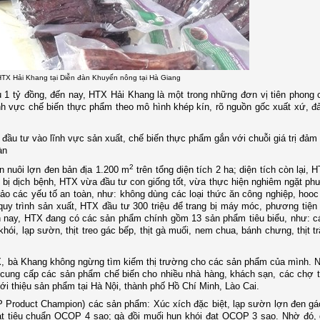
HTX Hải Khang tại Diễn đàn Khuyến nông tại Hà Giang
 1 tỷ đồng, đến nay, HTX Hải Khang là một trong những đơn vị tiên phong
ĩnh vực chế biến thực phẩm theo mô hình khép kín,
rõ nguồn gốc xuất xứ, đ
đầu tư vào lĩnh vực sản xuất, chế biến thực phẩm gắn với chuỗi giá trị đả
àn
2
n nuôi lợn đen bản địa 1.200 m
trên tổng diện tích 2 ha; diện tích còn lại, 
g bị dịch bệnh, HTX vừa đầu tư con giống tốt, vừa thực hiện nghiêm ngặt p
ảo các yếu tố an toàn, như: không dùng các loại thức ăn công nghiệp, hoo
 quy trình sản xuất, HTX đầu tư 300 triệu để trang bị máy móc, phương tiệ
n nay, HTX đang có các sản phẩm chính gồm 13 sản phẩm tiêu biểu, như: cá
hói, lạp sườn, thịt treo gác bếp, thịt gà muối, nem chua, bánh chưng, thịt trâ
X, bà Khang không ngừng tìm kiếm thị trường cho các sản phẩm của mình. 
 cung cấp các sản phẩm chế biến cho nhiều nhà hàng, khách sạn, các chợ 
i thiệu sản phẩm tại Hà Nội, thành phố Hồ Chí Minh, Lào Cai.
Product Champion) các sản phẩm: Xúc xích đặc biệt, lạp sườn lợn đen gác
t tiêu chuẩn OCOP 4 sao; gà đồi muối hun khói đạt OCOP 3 sao. Nhờ đó, 