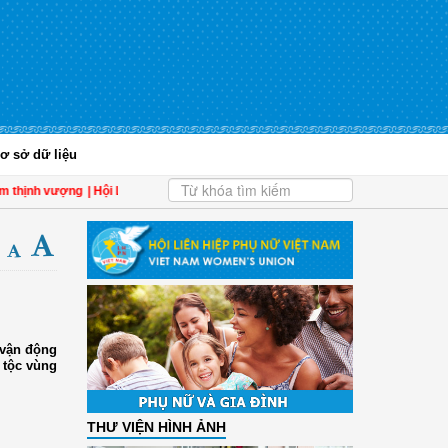
ơ sở dữ liệu
thịnh vượng
| Hội LHPN tỉnh Kiên Giang biểu dương phụ nữ tiêu biểu trong tham 
 vận động
 tộc vùng
THƯ VIỆN HÌNH ẢNH