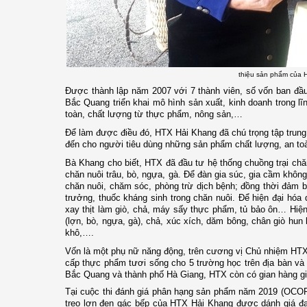
thiệu sản phẩm của 
Được thành lập năm 2007 với 7 thành viên, số vốn ban đầu
Bắc Quang triển khai mô hình sản xuất, kinh doanh trong l
toàn, chất lượng từ thực phẩm, nông sản,…
Để làm được điều đó, HTX Hải Khang đã chú trọng tập trung 
đến cho người tiêu dùng những sản phẩm chất lượng, an to
Bà Khang cho biết, HTX đã đầu tư hệ thống chuồng trại chă
chăn nuôi trâu, bò, ngựa, gà. Để đàn gia súc, gia cầm khôn
chăn nuôi, chăm sóc, phòng trừ dịch bệnh; đồng thời đảm b
trưởng, thuốc kháng sinh trong chăn nuôi. Để hiện đại hóa
xay thịt làm giò, chả, máy sấy thực phẩm, tủ bảo ôn… Hiệ
(lợn, bò, ngựa, gà), chả, xúc xích, dăm bông, chân giò hun k
khô,….
Vốn là một phụ nữ năng động, trên cương vị Chủ nhiệm HT
cấp thực phẩm tươi sống cho 5 trường học trên địa bàn và
Bắc Quang và thành phố Hà Giang, HTX còn có gian hàng giớ
Tại cuộc thi đánh giá phân hạng sản phẩm năm 2019 (OCOP 
treo lợn đen gác bếp của HTX Hải Khang được dánh giá đạ