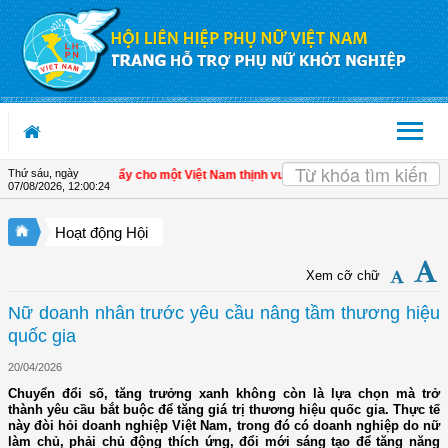
Truy cập nội dung luôn
Thứ sáu, ngày
h tế tư nhân - Đòn bẩy cho một Việt Nam thịnh vượng
| Hội LHPN tỉnh Kiên Giang
07/08/2026
,
12:00:24
Hoạt động Hội
Xem cỡ chữ
Nữ doanh nhân trước yêu cầu nâng tầm thương hiệu
quốc gia
20/04/2026
Chuyển đổi số, tăng trưởng xanh không còn là lựa chọn mà trở
thành yêu cầu bắt buộc để tăng giá trị thương hiệu quốc gia. Thực tế
này đòi hỏi doanh nghiệp Việt Nam, trong đó có doanh nghiệp do nữ
làm chủ, phải chủ động thích ứng, đổi mới sáng tạo để tăng năng