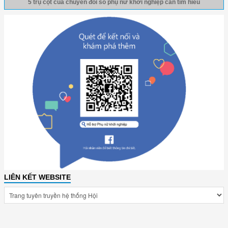
5 trụ cột của chuyển đổi số phụ nữ khởi nghiệp cần tìm hiểu
LIÊN KẾT WEBSITE