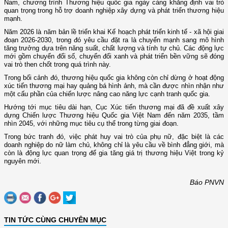
Nam, chương trình Thương hiệu quốc gia ngày càng khẳng định vai trò
quan trọng trong hỗ trợ doanh nghiệp xây dựng và phát triển thương hiệu
mạnh.
Năm 2026 là năm bản lề triển khai Kế hoạch phát triển kinh tế - xã hội giai
đoạn 2026-2030, trong đó yêu cầu đặt ra là chuyển mạnh sang mô hình
tăng trưởng dựa trên năng suất, chất lượng và tính tự chủ. Các động lực
mới gồm chuyển đổi số, chuyển đổi xanh và phát triển bền vững sẽ đóng
vai trò then chốt trong quá trình này.
Trong bối cảnh đó, thương hiệu quốc gia không còn chỉ dừng ở hoạt động
xúc tiến thương mại hay quảng bá hình ảnh, mà cần được nhìn nhận như
một cấu phần của chiến lược nâng cao năng lực cạnh tranh quốc gia.
Hướng tới mục tiêu dài hạn, Cục Xúc tiến thương mại đã đề xuất xây
dựng Chiến lược Thương hiệu Quốc gia Việt Nam đến năm 2035, tầm
nhìn 2045, với những mục tiêu cụ thể trong từng giai đoạn.
Trong bức tranh đó, việc phát huy vai trò của phụ nữ, đặc biệt là các
doanh nghiệp do nữ làm chủ, không chỉ là yêu cầu về bình đẳng giới, mà
còn là động lực quan trọng để gia tăng giá trị thương hiệu Việt trong kỷ
nguyên mới.
Báo PNVN
TIN TỨC CÙNG CHUYÊN MỤC