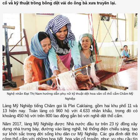
cổ và kỹ thuật trồng bông dệt vải do ông bà xưa truyền lại.
Nghệ nhân Đạt Thị Nam hướng dẫn phụ nữ kỹ thuật dệt hoa văn cổ thổ cẩm Chăm Mỹ
Nghiệp
Làng Mỹ Nghiệp tiếng Chăm gọi là Plei Caklaing, gồm hai khu phố 11 và
13 hiện nay. Toàn làng có 960 hộ với 4.633 nhân khẩu, trong đó có
khoảng 450 hộ với trên 800 lao động gắn bó với nghề dệt thổ cẩm.
Năm 2017, làng Mỹ Nghiệp được Nhà nước đầu tư trên 23 tỷ đồng xây
dựng nhà trưng bày, đường vào làng nghề, hệ thống điện chiếu sáng, tạo
sự khởi sắc trong đời sống khu dân cư Mỹ Nghiệp. Các gia đình dệt thủ
công thổ cẩm với những họa tiết, hoa văn cổ truyền, phục vụ nhu cầu tín