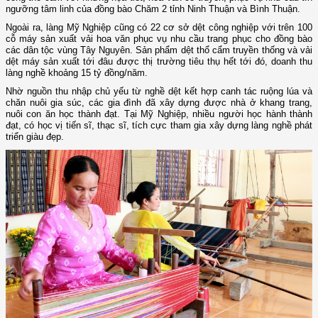
ngưỡng tâm linh của đồng bào Chăm 2 tỉnh Ninh Thuận và Bình Thuận.
Ngoài ra, làng Mỹ Nghiệp cũng có 22 cơ sở dệt công nghiệp với trên 100
cỗ máy sản xuất vải hoa văn phục vụ nhu cầu trang phục cho đồng bào
các dân tộc vùng Tây Nguyên. Sản phẩm dệt thổ cẩm truyền thống và vải
dệt máy sản xuất tới đâu được thị trường tiêu thụ hết tới đó, doanh thu
làng nghề khoảng 15 tỷ đồng/năm.
Nhờ nguồn thu nhập chủ yếu từ nghề dệt kết hợp canh tác ruộng lúa và
chăn nuôi gia súc, các gia đình đã xây dựng được nhà ở khang trang,
nuôi con ăn học thành đạt. Tại Mỹ Nghiệp, nhiều người học hành thành
đạt, có học vị tiến sĩ, thạc sĩ, tích cực tham gia xây dựng làng nghề phát
triển giàu đẹp.