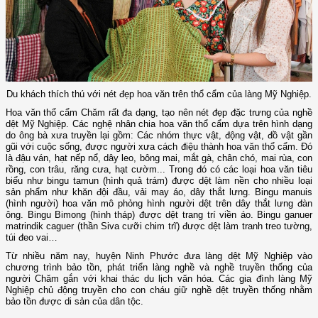
Du khách thích thú với nét đẹp hoa văn trên thổ cẩm của làng Mỹ Nghiệp.
Hoa văn thổ cẩm Chăm rất đa dạng, tạo nên nét đẹp đặc trưng của nghề
dệt Mỹ Nghiệp. Các nghệ nhân chia hoa văn thổ cẩm dựa trên hình dạng
do ông bà xưa truyền lại gồm: Các nhóm thực vật, động vật, đồ vật gần
gũi với cuộc sống, được người xưa cách điệu thành hoa văn thổ cẩm. Đó
là đậu ván, hạt nếp nổ, dây leo, bông mai, mắt gà, chân chó, mai rùa, con
rồng, con trâu, răng cưa, hạt cườm... Trong đó có các loại hoa văn tiêu
biểu như bingu tamun (hình quả trám) được dệt làm nền cho nhiều loại
sản phẩm như khăn đội đầu, vải may áo, dây thắt lưng. Bingu manuis
(hình người) hoa văn mô phỏng hình người dệt trên dây thắt lưng đàn
ông. Bingu Bimong (hình tháp) được dệt trang trí viền áo. Bingu ganuer
matrindik caguer (thần Siva cưỡi chim trĩ) được dệt làm tranh treo tường,
túi đeo vai…
Từ nhiều năm nay, huyện Ninh Phước đưa làng dệt Mỹ Nghiệp vào
chương trình bảo tồn, phát triển làng nghề và nghề truyền thống của
người Chăm gắn với khai thác du lịch văn hóa. Các gia đình làng Mỹ
Nghiệp chủ động truyền cho con cháu giữ nghề dệt truyền thống nhằm
bảo tồn được di sản của dân tộc.