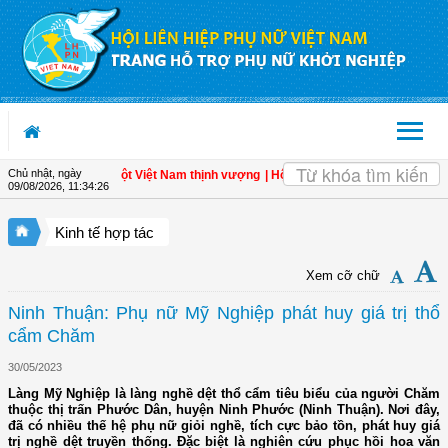
Truy cập nội dung luôn
Chủ nhật, ngày
nhân - Đòn bẩy cho một Việt Nam thịnh vượng
| Hội LHPN tỉnh Kiên Giang biểu dươ
09/08/2026
,
11:34:26
Kinh tế hợp tác
Xem cỡ chữ
Ninh Thuận: Phụ nữ Mỹ Nghiệp phát huy giá trị thổ
cẩm Chăm
30/05/2023
Làng Mỹ Nghiệp là làng nghề dệt thổ cẩm tiêu biểu của người Chăm
thuộc thị trấn Phước Dân, huyện Ninh Phước (Ninh Thuận). Nơi đây,
đã có nhiều thế hệ phụ nữ giỏi nghề, tích cực bảo tồn, phát huy giá
trị nghề dệt truyền thống. Đặc biệt là nghiên cứu phục hồi hoa văn