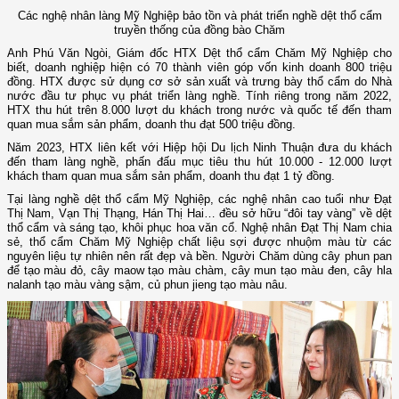
Các nghệ nhân làng Mỹ Nghiệp bảo tồn và phát triển nghề dệt thổ cẩm
truyền thống của đồng bào Chăm
Anh Phú Văn Ngòi, Giám đốc HTX Dệt thổ cẩm Chăm Mỹ Nghiệp cho
biết, doanh nghiệp hiện có 70 thành viên góp vốn kinh doanh 800 triệu
đồng. HTX được sử dụng cơ sở sản xuất và trưng bày thổ cẩm do Nhà
nước đầu tư phục vụ phát triển làng nghề. Tính riêng trong năm 2022,
HTX thu hút trên 8.000 lượt du khách trong nước và quốc tế đến tham
quan mua sắm sản phẩm, doanh thu đạt 500 triệu đồng.
Năm 2023, HTX liên kết với Hiệp hội Du lịch Ninh Thuận đưa du khách
đến tham làng nghề, phấn đấu mục tiêu thu hút 10.000 - 12.000 lượt
khách tham quan mua sắm sản phẩm, doanh thu đạt 1 tỷ đồng.
Tại làng nghề dệt thổ cẩm Mỹ Nghiệp, các nghệ nhân cao tuổi như Đạt
Thị Nam, Vạn Thị Thạng, Hán Thị Hai… đều sở hữu “đôi tay vàng” về dệt
thổ cẩm và sáng tạo, khôi phục hoa văn cổ. Nghệ nhân Đạt Thị Nam chia
sẻ, thổ cẩm Chăm Mỹ Nghiệp chất liệu sợi được nhuộm màu từ các
nguyên liệu tự nhiên nên rất đẹp và bền. Người Chăm dùng cây phun pan
để tạo màu đỏ, cây maow tạo màu chàm, cây mun tạo màu đen, cây hla
nalanh tạo màu vàng sậm, củ phun jieng tạo màu nâu.