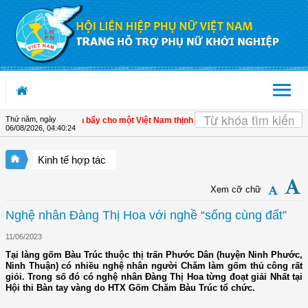
Truy cập nội dung luôn
Thứ năm, ngày
kinh tế tư nhân - Đòn bẩy cho một Việt Nam thịnh vượng
| Hội LHPN tỉnh Kiên Gi
06/08/2026
,
04:40:24
Kinh tế hợp tác
Xem cỡ chữ
Nghệ nhân Đàng Thị Hoa với nghề “sống cùng đất”
11/06/2023
Tại làng gốm Bàu Trúc thuộc thị trấn Phước Dân (huyện Ninh Phước,
Ninh Thuận) có nhiều nghệ nhân người Chăm làm gốm thủ công rất
giỏi. Trong số đó có nghệ nhân Đàng Thị Hoa từng đoạt giải Nhất tại
Hội thi Bàn tay vàng do HTX Gốm Chăm Bàu Trúc tổ chức.