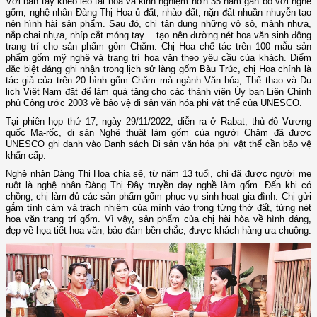
Với bàn tay khéo léo tài hoa và kinh nghiệm hơn 35 năm gắn bó với nghề
gốm, nghệ nhân Đàng Thị Hoa ủ đất, nhào đất, nặn đất nhuần nhuyễn tạo
nên hình hài sản phẩm. Sau đó, chị tận dụng những vỏ sò, mảnh nhựa,
nắp chai nhựa, nhíp cắt móng tay… tạo nên đường nét hoa văn sinh động
trang trí cho sản phẩm gốm Chăm. Chị Hoa chế tác trên 100 mẫu sản
phẩm gốm mỹ nghệ và trang trí hoa văn theo yêu cầu của khách. Điểm
đặc biệt đáng ghi nhận trong lịch sử làng gốm Bàu Trúc, chị Hoa chính là
tác giả của trên 20 bình gốm Chăm mà ngành Văn hóa, Thể thao và Du
lịch Việt Nam đặt để làm quà tặng cho các thành viên Ủy ban Liên Chính
phủ Công ước 2003 về bảo vệ di sản văn hóa phi vật thể của UNESCO.
Tại phiên họp thứ 17, ngày 29/11/2022, diễn ra ở Rabat, thủ đô Vương
quốc Ma-rốc, di sản Nghệ thuật làm gốm của người Chăm đã được
UNESCO ghi danh vào Danh sách Di sản văn hóa phi vật thể cần bảo vệ
khẩn cấp.
Nghệ nhân Đàng Thị Hoa chia sẻ, từ năm 13 tuổi, chị đã được người mẹ
ruột là nghệ nhân Đàng Thị Đây truyền dạy nghề làm gốm. Đến khi có
chồng, chị làm đủ các sản phẩm gốm phục vụ sinh hoạt gia đình. Chị gửi
gắm tình cảm và trách nhiệm của mình vào trong từng thớ đất, từng nét
hoa văn trang trí gốm. Vì vậy, sản phẩm của chị hài hòa về hình dáng,
đẹp về họa tiết hoa văn, bảo đảm bền chắc, được khách hàng ưa chuộng.