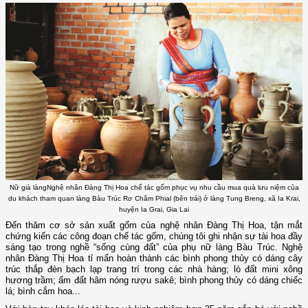
Nữ già làngNghệ nhân Đàng Thị Hoa chể tác gốm phục vụ nhu cầu mua quà lưu niệm của
du khách tham quan làng Bàu Trúc Rơ Châm Phial (bên trái) ở làng Tung Breng, xã Ia Krai,
huyện Ia Grai, Gia Lai
Đến thăm cơ sở sản xuất gốm của nghệ nhân Đàng Thị Hoa, tận mắt
chứng kiến các công đoạn chế tác gốm, chúng tôi ghi nhận sự tài hoa đầy
sáng tạo trong nghề “sống cùng đất” của phụ nữ làng Bàu Trúc. Nghệ
nhân Đàng Thị Hoa tỉ mẩn hoàn thành các bình phong thủy có dáng cây
trúc thắp đèn bạch lạp trang trí trong các nhà hàng; lò đất mini xông
hương trầm; ấm đất hâm nóng rượu sakê; bình phong thủy có dáng chiếc
lá; bình cắm hoa...