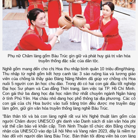
Phụ nữ Chăm làng gốm Bàu Trúc gìn giữ và phát huy giá trị văn hóa
truyền thống đặc sắc của dân tộc.
Nghề gốm mang đến cho chị Hoa thu nhập bình quân 10 triệu đồng/tháng.
Thu nhập từ nghề gốm kết hợp canh tác 3 sào ruộng lúa và lương giáo
viên của chồng là thầy giáo Đàng Năng Nhiêm đã giúp vợ chồng chị Hoa
nuôi 5 người con ăn học chu đáo. Trong đó có hai con gái đầu tốt nghiệp
Đại học Sư phạm và Cao đẳng Thời trang, làm việc tại TP. Hồ Chí Minh.
Con gái thứ ba đang học đại học năm thứ nhất chuyên ngành Ngân hàng
ở tỉnh Phú Yên. Hai cháu nhỏ đang học phổ thông tại địa phương. Các cô
con gái của chị Hoa bước vào tuổi trăng tròn đều được mẹ truyền dạy
làm gốm, giữ gìn văn hóa truyền thống làng nghề Bàu Trúc.
“Bản thân tôi và bà con làng nghề rất vui khi Nghệ thuật làm gốm của
người Chăm được UNESCO ghi danh vào Danh sách di sản văn hóa phi
vật thể cần bảo vệ khẩn cấp. Tỉnh Ninh Thuận tổ chức đón Bằng chứng
nhận của UNESCO vào dịp Lễ hội Nho và Vang năm 2023, đây là niềm tự
hào đối với người dân làng Bàu Trúc. Bản thân tôi động viên bà con làng