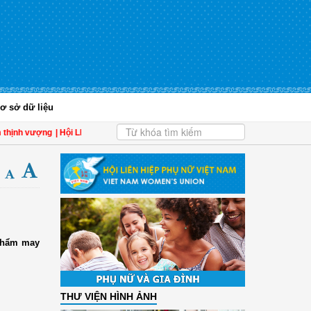
ơ sở dữ liệu
 vượng
| Hội LHPN tỉnh Kiên Giang biểu dương phụ nữ tiêu biểu trong tham gia đ
 phẩm may
THƯ VIỆN HÌNH ẢNH