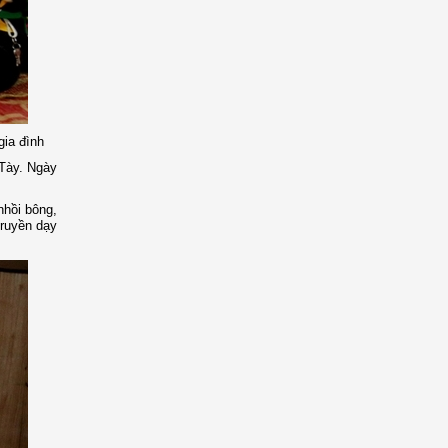
gia đình
 Tày. Ngày
nhồi bông,
truyền dạy