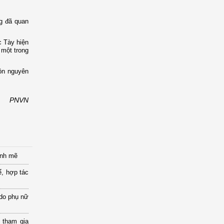
ng đã quan
c Tày hiện
 một trong
ồn nguyên
PNVN
ạnh mẽ
ể, hợp tác
 do phụ nữ
 tham gia