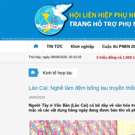
Truy cập nội dung luôn
TIN TỨC
Khởi nghiệp
Cuộc thi PNKN 2
Thứ bảy, ngày 08/08/2026
,
05:42:04
Từ 1/11, chuyển tiền từ 500 triệu đồng và 1.000 USD trở 
Kinh tế hợp tác
Lào Cai: Nghề làm đệm bông lau truyền thố
18/05/2023
Người Tày ở Văn Bàn (Lào Cai) có bề dày về văn hóa t
mặc và các vật dụng hàng ngày đang được bảo tồn và phá