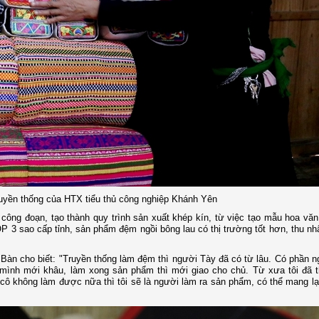
uyền thống của HTX tiểu thủ công nghiệp Khánh Yên
công đoạn, tạo thành quy trình sản xuất khép kín, từ việc tạo mẫu hoa vă
 sao cấp tỉnh, sản phẩm đệm ngồi bông lau có thị trường tốt hơn, thu nh
Bàn cho biết: "Truyền thống làm đệm thì người Tày đã có từ lâu. Có phần 
i mình mới khâu, làm xong sản phẩm thì mới giao cho chủ. Từ xưa tôi đã 
à cô không làm được nữa thì tôi sẽ là người làm ra sản phẩm, có thể mang lạ