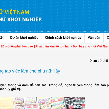
024
Dự án khởi nghiệp
Chính sách khởi nghiệp
Văn bản
C
lên phải báo cáo
| Phát triển kinh tế tư nhân - Đòn bẩy cho một Việt Nam thịnh
Xem cỡ chữ
ng tạo việc làm cho phụ nữ Tày
ruyền thống và đậm đà bản sắc. Trong đó, nghề truyền thống làm sản
t huy giá trị.