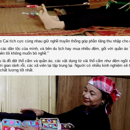
o Cai tích cực cùng nhau giữ nghề truyền thống góp phần tăng thu nhập cho 
các dân tộc của mình, và bên du lịch hay mua nhiều đệm, gối với quần áo
 nên tôi không muốn bỏ nghề."
là đồ dệt thổ cẩm và quần áo, các vật dụng từ vải thổ cẩm như đệm ngồi 
gian rảnh rỗi, các xã viên lại tập trung lại. Người có nhiều kinh nghiệm sẽ 
hất lượng tốt nhất.