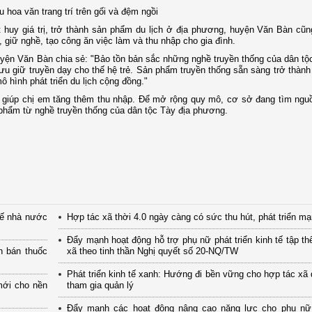
u hoa văn trang trí trên gối và đệm ngồi
 huy giá trị, trở thành sản phẩm du lịch ở địa phương, huyện Văn Bàn cũ
 giữ nghề, tạo công ăn việc làm và thu nhập cho gia đình.
ện Văn Bàn chia sẻ: "Bảo tồn bản sắc những nghề truyền thống của dân tộ
ưu giữ truyền dạy cho thế hệ trẻ. Sản phẩm truyền thống sẵn sàng trở thành
hình phát triển du lịch cộng đồng."
 giúp chị em tăng thêm thu nhập. Để mở rộng quy mô, cơ sở đang tìm ngu
 phẩm từ nghề truyền thống của dân tộc Tày địa phương.
tế nhà nước
Hợp tác xã thời 4.0 ngày càng có sức thu hút, phát triển m
Đẩy mạnh hoạt động hỗ trợ phụ nữ phát triển kinh tế tập th
n bán thuốc
xã theo tinh thần Nghị quyết số 20-NQ/TW
Phát triển kinh tế xanh: Hướng đi bền vững cho hợp tác xã
mới cho nền
tham gia quản lý
Đẩy mạnh các hoạt động nâng cao năng lực cho phụ nữ