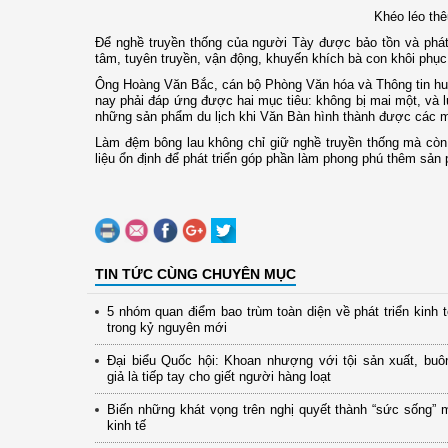
Khéo léo thê
Để nghề truyền thống của người Tày được bảo tồn và phát
tâm, tuyên truyền, vận động, khuyến khích bà con khôi phục,
Ông Hoàng Văn Bắc, cán bộ Phòng Văn hóa và Thông tin huy
nay phải đáp ứng được hai mục tiêu: không bị mai một, và l
những sản phẩm du lịch khi Văn Bàn hình thành được các mô 
Làm đệm bông lau không chỉ giữ nghề truyền thống mà còn
liệu ổn định để phát triển góp phần làm phong phú thêm sản
TIN TỨC CÙNG CHUYÊN MỤC
5 nhóm quan điểm bao trùm toàn diện về phát triển kinh 
trong kỷ nguyên mới
Đại biểu Quốc hội: Khoan nhượng với tội sản xuất, buô
giả là tiếp tay cho giết người hàng loạt
Biến những khát vọng trên nghị quyết thành “sức sống” 
kinh tế