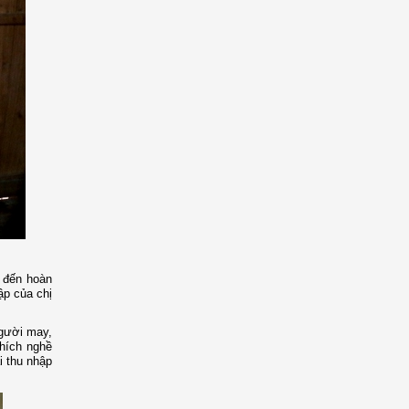
n đến hoàn
ập của chị
người may,
thích nghề
i thu nhập