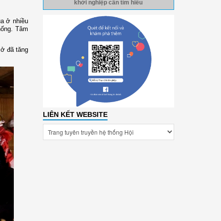
khởi nghiệp cần tìm hiểu
a ở nhiều
hống. Tâm
sở đã tăng
LIÊN KẾT WEBSITE