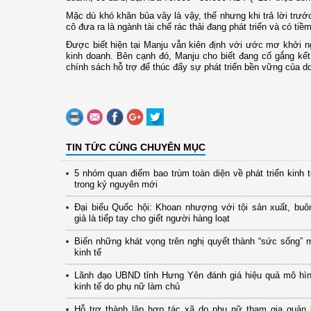
Mặc dù khó khăn bủa vây là vậy, thế nhưng khi trả lời trước 
cô đưa ra là ngành tài chế rác thải đang phát triển và có tiềm
Được biết hiện tại Manju vẫn kiên định với ước mơ khởi n
kinh doanh. Bên cạnh đó, Manju cho biết đang cố gắng kế
chính sách hỗ trợ để thúc đẩy sự phát triển bền vững của d
TIN TỨC CÙNG CHUYÊN MỤC
5 nhóm quan điểm bao trùm toàn diện về phát triển kinh 
trong kỷ nguyên mới
Đại biểu Quốc hội: Khoan nhượng với tội sản xuất, buô
giả là tiếp tay cho giết người hàng loạt
Biến những khát vọng trên nghị quyết thành “sức sống” 
kinh tế
Lãnh đạo UBND tỉnh Hưng Yên đánh giá hiệu quả mô hình
kinh tế do phụ nữ làm chủ
Hỗ trợ thành lập hợp tác xã do phụ nữ tham gia quản 