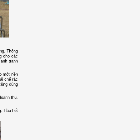
ống. Thông
ng cho các
cạnh tranh
ập một nền
ái chế rác
 cũng dùng
doanh thu.
g. Hầu hết