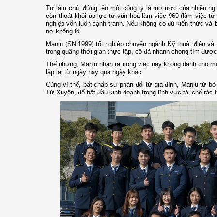
Tự làm chủ, đứng tên một công ty là mơ ước của nhiều ngư
còn thoát khỏi áp lực từ văn hoá làm việc 969 (làm việc từ
nghiệp vốn luôn cạnh tranh. Nếu không có đủ kiến thức và b
nợ khổng lồ.
Manju (SN 1999) tốt nghiệp chuyên ngành Kỹ thuật điện và đ
trong quãng thời gian thực tập, cô đã nhanh chóng tìm được 
Thế nhưng, Manju nhận ra công việc này không dành cho mì
lặp lại từ ngày này qua ngày khác.
Cũng vì thế, bất chấp sự phản đối từ gia đình, Manju từ bỏ
Tứ Xuyên, để bắt đầu kinh doanh trong lĩnh vực tái chế rác t