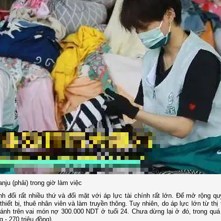
nju (phải) trong giờ làm việc
nh đổi rất nhiều thứ và đối mặt với áp lực tài chính rất lớn. Để mở rộng q
ết bị, thuê nhân viên và làm truyền thông. Tuy nhiên, do áp lực lớn từ thị
ánh trên vai món nợ 300.000 NDT ở tuổi 24. Chưa dừng lại ở đó, trong quá 
 - 270 triệu đồng).