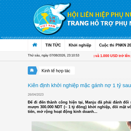
Truy cập nội dung luôn
TIN TỨC
Khởi nghiệp
Cuộc thi PNKN 2
Thứ sáu, ngày 07/08/2026
,
23:10:54
Từ 1/11, chuyển tiền từ 500 triệu đồng và 1.000 USD trở lên phải b
Kinh tế hợp tác
Kiên định khởi nghiệp mặc gánh nợ 1 tỷ sau 
26/04/2023
Để đi đến thành công hiện tại, Manju đã phải đánh đổi r
mượn 300.000 NDT (~ 1 tỷ đồng) khởi nghiệp, đối mặt với
tiến, mở rộng hoạt động kinh doanh...