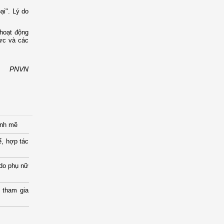
ại". Lý do
 hoạt động
lực và các
PNVN
ạnh mẽ
ể, hợp tác
 do phụ nữ
 tham gia