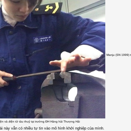
Manju (SN 1999) t
ện và điện tử tàu thuỷ tại trường ĐH Hàng hải Thượng Hải
i này vẫn có nhiều tự tin vào mô hình khởi nghiệp của mình.