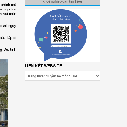
khởi nghiệp cần tìm hiểu
i chính mà
rường khởi
ên vai món
do đó ngay
óc, lặp đi
g Du, tỉnh
LIÊN KẾT WEBSITE