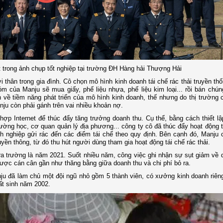
 trong ảnh chụp tốt nghiệp tại trường ĐH Hàng hải Thượng Hải
 thân trong gia đình. Cô chọn mô hình kinh doanh tái chế rác thải truyền th
óm của Manju sẽ mua giấy, phế liệu nhựa, phế liệu kim loại... rồi bán chú
n về tiềm năng phát triển của mô hình kinh doanh, thế nhưng do thị trường 
nju còn phải gánh trên vai nhiều khoản nợ.
hợp Internet để thúc đẩy tăng trưởng doanh thu. Cụ thể, bằng cách thiết l
ường học, cơ quan quản lý địa phương... công ty cô đã thúc đẩy hoạt động t
h nghiệp gửi rác đến các điểm tái chế theo quy định. Bên cạnh đó, Manju
yền thông, từ đó thu hút người dùng tham gia hoạt động tái chế rác thải.
ra trường là năm 2021. Suốt nhiều năm, công việc ghi nhận sự sụt giảm về 
ược cán cân gần như thăng bằng giữa doanh thu và chi phí bỏ ra.
nju đã làm chủ một đội ngũ nhỏ gồm 5 thành viên, có xưởng kinh doanh riên
hất sinh năm 2002.