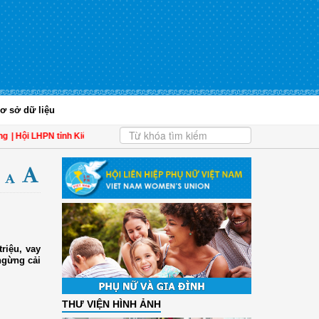
ơ sở dữ liệu
i LHPN tỉnh Kiên Giang biểu dương phụ nữ tiêu biểu trong tham gia đề án 939,9
triệu, vay
ngừng cải
THƯ VIỆN HÌNH ẢNH