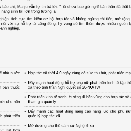
báo chí, Manju vẫn tự tin trả lời: "Tôi chưa bao giờ nghĩ bản thân đã thất b
 năng sinh lời lớn trong tương lai.
ghiệp, tích cực tìm kiếm cơ hội hợp tác và không ngừng cải tiến, mở rộng
t nối với sự hỗ trợ từ cộng đồng, hy vọng sẽ tìm thêm được nhiều nguồn 
oanh nghiệp.
tế nhà nước
Hợp tác xã thời 4.0 ngày càng có sức thu hút, phát triển m
Đẩy mạnh hoạt động hỗ trợ phụ nữ phát triển kinh tế tập th
n bán thuốc
xã theo tinh thần Nghị quyết số 20-NQ/TW
Phát triển kinh tế xanh: Hướng đi bền vững cho hợp tác xã
mới cho nền
tham gia quản lý
Đẩy mạnh các hoạt động nâng cao năng lực cho phụ nữ
 phát triển
quản lý hợp tác xã
Mở đường cho thổ cẩm xứ Nghệ đi xa
lý: Đạt hơn