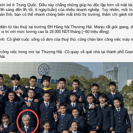
ời trẻ ở Trung Quốc. Điều này chẳng những giúp họ độc lập hơn về mặt tà
 9h sáng đến 9h tối, 6 ngày/tuần) của nhiều doanh nghiệp. Tuy nhiên, môi t
ản lĩnh, bạn có thể nhanh chóng biến mất khỏi thị trường, thậm chí gánh tr
iện tử tàu thuỷ tại trường ĐH Hàng hải Thượng Hải. Manju rất giỏi giang, 
vị trí với mức lương cao là 18.000 NDT/tháng (~60 triệu đồng).
nh. Cô ghét cuộc sống cô đơn của thuỷ thủ, cũng chán làm công việc máy m
 công việc trong mơ tại Thượng Hải. Cô quay về quê nhà tại thành phố Gian
hải.