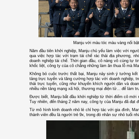
Manju với màu tóc màu vàng nổi bật
Năm đầu tiên khởi nghiệp, Manju chủ yếu làm việc với người
qua việc hợp tác với trạm tái chế rác thải địa phương, nh
doanh nghiệp tài chế. Thời gian đầu, cô nàng vô cùng tự ti
khốc liệt, công ty của cô chẳng những làm ăn thua lỗ mà Ma
Không bỏ cuộc trước thất bại, Manju nảy sinh ý tưởng kết 
tảng trực tuyến và tăng cường hợp tác với doanh nghiệp, tr
thải trực tuyến, cũng như khuyến khích người dân và doan
nhiều nền tảng mạng xã hội, thương mại điện tử... để làm tru
Được biết, Manju bắt đầu khởi nghiệp từ thời điểm cô mới 
Tuy nhiên, đến tháng 2 năm nay, công ty của Manju đã đạt đ
Từ mô hình kinh doanh nhỏ lẻ chỉ hợp tác với gia đình, Ma
thành viên đều là người trẻ 9x, trong đó nhân sự nhỏ tuổi n