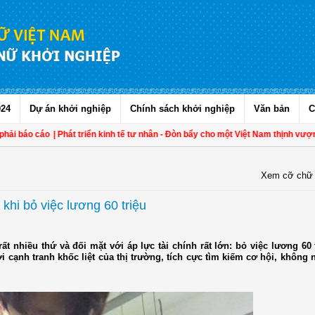
024
Dự án khởi nghiệp
Chính sách khởi nghiệp
Văn bản
C
áo cáo
| Phát triển kinh tế tư nhân - Đòn bẩy cho một Việt Nam thịnh vượng
| Hộ
Xem cỡ chữ
khi bỏ việc lương 60 triệu
ất nhiều thứ và đối mặt với áp lực tài chính rất lớn: bỏ việc lương 60 
 cạnh tranh khốc liệt của thị trường, tích cực tìm kiếm cơ hội, không 