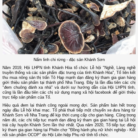
Nấm linh chi rừng - đặc sản Khánh Sơn
Năm 2019, Hội LHPN tỉnh Khánh Hòa tổ chức Lễ hội "Nghề, Làng nghề
truyền thống và các sản phẩm đặc trưng của tỉnh Khánh Hòa", Tổ liên kết
thu mua nông sản thị trấn Tô Hạp mạnh dạn đăng ký tham gia gian hàng
giới thiệu sản phẩm tại thành phố Nha Trang. Đây là lần đầu tiên các chị
"đem chuông đánh xa nhà" và dưới sự hướng dẫn của Hội LHPN tỉnh,
cũng là lần đầu tiên các chị sử dụng mạng xã hội facebook để giới thiệu
trực tiếp sản phẩm của Tổ.
Hiệu quả đem lại thành công ngoài mong đợi. Sản phẩm bán hết trong
ngày đầu Lễ hội khai mạc. Tổ phải thuê tiếp một chuyến xe đưa hàng từ
Khánh Sơn về Nha Trang để kịp thời cung cấp cho gian hàng. Cũng trong
năm đó, các chị tiếp tục mạnh dạn đăng ký tham gia gian hàng tại Lễ hội
trái cây huyện Khánh Sơn lần thứ nhất. Qua năm 2020, Tổ tiếp tục đăng
ký tham gia gian hàng tại Phiên chợ "Đồng hành phụ nữ khởi nghiệp - Kết
nối sản phẩm OCOP" do Hội Liên hiệp Phụ nữ tỉnh tổ chức.