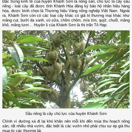
Đặc trưng kinh tế của huyện Khánh Sơn là nông sản, chủ lực là cây sầu
riêng - loài cây đã được tỉnh Khánh Hòa đăng ký bảo hộ nhãn hiệu hàng
hóa, được bình chọn là Thương hiệu Vàng nông nghiệp Việt Nam. Ngoài
ra, Khánh Sơn còn có các loại cây khác có giá trị thương mại khác như
măng cụt, bưởi da xanh, vú sữa, chôm chôm, mía tím, quýt, chuối, măng
khô, măng tươi… Huyện lị của Khánh Sơn là thị trấn Tô Hạp.
Sầu riêng là cây chủ lực của huyện Khánh Sơn
Chính vì đường xá đi lại khó khăn nên mỗi khi đến mùa thu hoạch nông
sản, rất nhiều nhà vườn, đặc biệt là các vườn nhỏ phải chịu sự ép giá thu
mua từ các thương lái.