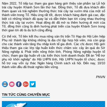
Năm 2022, Tổ tiếp tục tham gia gian hàng giới thiệu sản phẩm tại Lễ hội
trái cây huyện Khánh Sơn lần thứ hai. Đồng thời, Tổ đã đưa khách đến
tham quan và trải nghiệm thưởng thức trái cây tại vườn nhà của một số
thành viên trong Tổ. Hiệu ứng rất tốt, được khách hàng đánh giá cao, đặc
biệt có những khách đã quay lại và dẫn thêm bạn tới cùng nhau thưởng
thức trái cây tại vườn. Hoạt động đó đã mở ra thêm hướng đi mới của
Tổ, đồng thời cũng là định hướng phát triển của huyện Khánh Sơn trong
thời gian tới đó là du lịch cộng đồng.
Có thể nói, Tổ liên kết thu mua nông sản thị trấn Tô Hạp do Hội Liên hiệp
Phụ nữ thành lập không những là địa chỉ tập hợp hội viên, mà còn giúp
cho các thành viên tăng thu nhập kinh tế gia đình. Các chị được Hội giới
thiệu tham gia các lớp tập huấn kiến thức chăm sóc cây ăn quả do Sở
Nông nghiệp & Phát triển nông thôn tỉnh, Phòng Nông nghiệp huyện tổ
chức; tham gia tập huấn về các kiến thức kinh doanh thuộc Đề án "Hỗ trợ
phụ nữ khởi nghiệp" do Hội LHPN tỉnh, Hội LHPN huyện tổ chức; được
hỗ trợ vay vốn ủy thác Ngân hàng Chính sách xã hội. Đến nay, 10/10
thành viên đều đã thoát nghèo bền vững.
PNVN
TIN TỨC CÙNG CHUYÊN MỤC