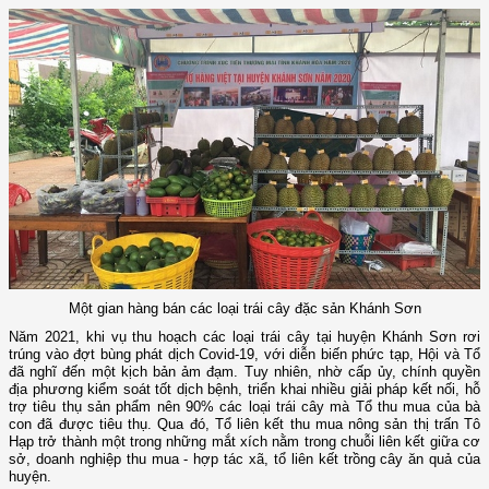
Một gian hàng bán các loại trái cây đặc sản Khánh Sơn
Năm 2021, khi vụ thu hoạch các loại trái cây tại huyện Khánh Sơn rơi
trúng vào đợt bùng phát dịch Covid-19, với diễn biến phức tạp, Hội và Tổ
đã nghĩ đến một kịch bản ảm đạm. Tuy nhiên, nhờ cấp ủy, chính quyền
địa phương kiểm soát tốt dịch bệnh, triển khai nhiều giải pháp kết nối, hỗ
trợ tiêu thụ sản phẩm nên 90% các loại trái cây mà Tổ thu mua của bà
con đã được tiêu thụ. Qua đó, Tổ liên kết thu mua nông sản thị trấn Tô
Hạp trở thành một trong những mắt xích nằm trong chuỗi liên kết giữa cơ
sở, doanh nghiệp thu mua - hợp tác xã, tổ liên kết trồng cây ăn quả của
huyện.