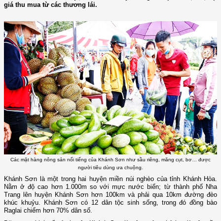
giá thu mua từ các thương lái.
Các mặt hàng nông sản nổi tiếng của Khánh Sơn như sầu riêng, măng cụt, bơ… được
người tiêu dùng ưa chuộng.
Khánh Sơn là một trong hai huyện miền núi nghèo của tỉnh Khánh Hòa.
Nằm ở độ cao hơn 1.000m so với mực nước biển; từ thành phố Nha
Trang lên huyện Khánh Sơn hơn 100km và phải qua 10km đường đèo
khúc khuỷu. Khánh Sơn có 12 dân tộc sinh sống, trong đó đồng bào
Raglai chiếm hơn 70% dân số.