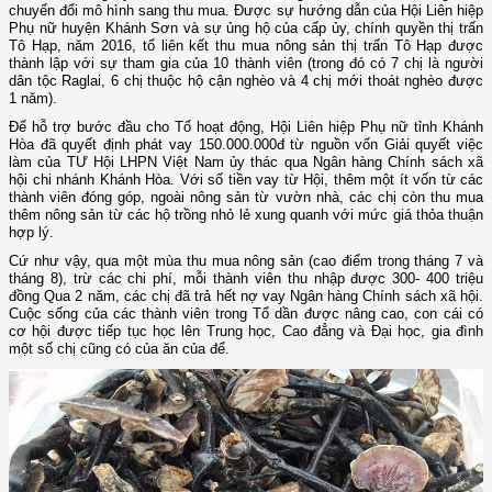
chuyển đổi mô hình sang thu mua. Được sự hướng dẫn của Hội Liên hiệp
Phụ nữ huyện Khánh Sơn và sự ủng hộ của cấp ủy, chính quyền thị trấn
Tô Hạp, năm 2016, tổ liên kết thu mua nông sản thị trấn Tô Hạp được
thành lập với sự tham gia của 10 thành viên (trong đó có 7 chị là người
dân tộc Raglai, 6 chị thuộc hộ cận nghèo và 4 chị mới thoát nghèo được
1 năm).
Để hỗ trợ bước đầu cho Tổ hoạt động, Hội Liên hiệp Phụ nữ tỉnh Khánh
Hòa đã quyết định phát vay 150.000.000đ từ nguồn vốn Giải quyết việc
làm của TƯ Hội LHPN Việt Nam ủy thác qua Ngân hàng Chính sách xã
hội chi nhánh Khánh Hòa. Với số tiền vay từ Hội, thêm một ít vốn từ các
thành viên đóng góp, ngoài nông sản từ vườn nhà, các chị còn thu mua
thêm nông sản từ các hộ trồng nhỏ lẻ xung quanh với mức giá thỏa thuận
hợp lý.
Cứ như vậy, qua một mùa thu mua nông sản (cao điểm trong tháng 7 và
tháng 8), trừ các chi phí, mỗi thành viên thu nhập được 300- 400 triệu
đồng Qua 2 năm, các chị đã trả hết nợ vay Ngân hàng Chính sách xã hội.
Cuộc sống của các thành viên trong Tổ dần được nâng cao, con cái có
cơ hội được tiếp tục học lên Trung học, Cao đẳng và Đại học, gia đình
một số chị cũng có của ăn của để.