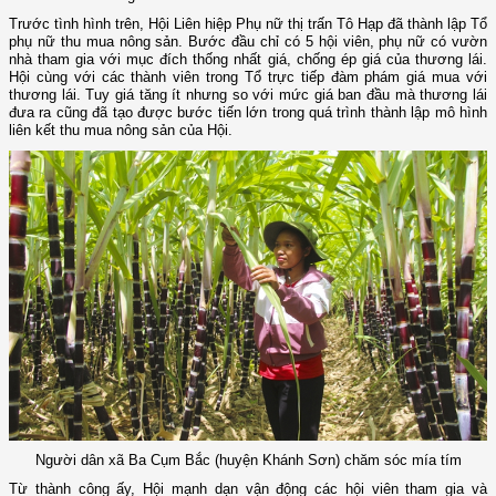
Trước tình hình trên, Hội Liên hiệp Phụ nữ thị trấn Tô Hạp đã thành lập Tổ
phụ nữ thu mua nông sản. Bước đầu chỉ có 5 hội viên, phụ nữ có vườn
nhà tham gia với mục đích thống nhất giá, chống ép giá của thương lái.
Hội cùng với các thành viên trong Tổ trực tiếp đàm phám giá mua với
thương lái. Tuy giá tăng ít nhưng so với mức giá ban đầu mà thương lái
đưa ra cũng đã tạo được bước tiến lớn trong quá trình thành lập mô hình
liên kết thu mua nông sản của Hội.
Người dân xã Ba Cụm Bắc (huyện Khánh Sơn) chăm sóc mía tím
Từ thành công ấy, Hội mạnh dạn vận động các hội viên tham gia và