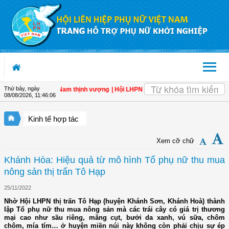
Truy cập nội dung luôn
Thứ bảy, ngày
 bẩy cho một Việt Nam thịnh vượng
| Hội LHPN tỉnh Kiên Giang biểu dương phụ nữ
08/08/2026
,
11:46:07
Kinh tế hợp tác
Xem cỡ chữ
Khánh Hòa: Hiệu quả từ mô hình Tổ phụ nữ thu mua
nông sản thị trấn Tô Hạp
25/11/2022
Nhờ Hội LHPN thị trấn Tô Hạp (huyện Khánh Sơn, Khánh Hoà) thành
lập Tổ phụ nữ thu mua nông sản mà các trái cây có giá trị thương
mại cao như sầu riêng, măng cụt, bưởi da xanh, vú sữa, chôm
chôm, mía tím… ở huyện miền núi này không còn phải chịu sự ép