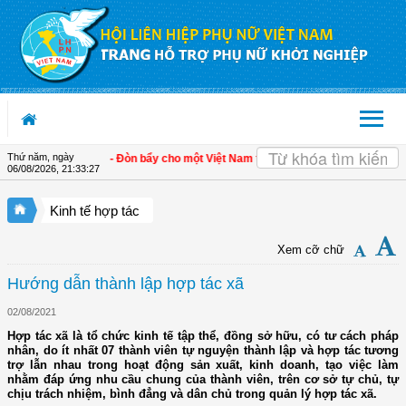
Truy cập nội dung luôn
Thứ năm, ngày
triển kinh tế tư nhân - Đòn bẩy cho một Việt Nam thịnh vượng
| Hội LHPN tỉnh K
06/08/2026
,
21:33:27
Kinh tế hợp tác
Xem cỡ chữ
Hướng dẫn thành lập hợp tác xã
02/08/2021
Hợp tác xã là tổ chức kinh tế tập thể, đồng sở hữu, có tư cách pháp
nhân, do ít nhất 07 thành viên tự nguyện thành lập và hợp tác tương
trợ lẫn nhau trong hoạt động sản xuất, kinh doanh, tạo việc làm
nhằm đáp ứng nhu cầu chung của thành viên, trên cơ sở tự chủ, tự
chịu trách nhiệm, bình đẳng và dân chủ trong quản lý hợp tác xã.