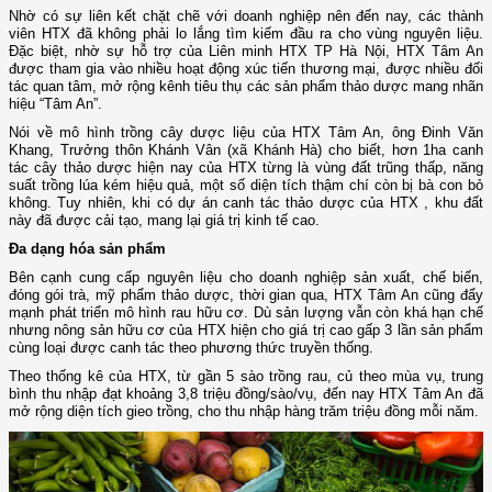
Nhờ có sự liên kết chặt chẽ với doanh nghiệp nên đến nay, các thành
viên HTX đã không phải lo lắng tìm kiếm đầu ra cho vùng nguyên liệu.
Đặc biệt, nhờ sự hỗ trợ của Liên minh HTX TP Hà Nội, HTX Tâm An
được tham gia vào nhiều hoạt động xúc tiến thương mại, được nhiều đối
tác quan tâm, mở rộng kênh tiêu thụ các sản phẩm thảo dược mang nhãn
hiệu “Tâm An”.
Nói về mô hình trồng cây dược liệu của HTX Tâm An, ông Đinh Văn
Khang, Trưởng thôn Khánh Vân (xã Khánh Hà) cho biết, hơn 1ha canh
tác cây thảo dược hiện nay của HTX từng là vùng đất trũng thấp, năng
suất trồng lúa kém hiệu quả, một số diện tích thậm chí còn bị bà con bỏ
không. Tuy nhiên, khi có dự án canh tác thảo dược của HTX , khu đất
này đã được cải tạo, mang lại giá trị kinh tế cao.
Đa dạng hóa sản phẩm
Bên cạnh cung cấp nguyên liệu cho doanh nghiệp sản xuất, chế biến,
đóng gói trà, mỹ phẩm thảo dược, thời gian qua, HTX Tâm An cũng đẩy
mạnh phát triển mô hình rau hữu cơ. Dù sản lượng vẫn còn khá hạn chế
nhưng nông sản hữu cơ của HTX hiện cho giá trị cao gấp 3 lần sản phẩm
cùng loại được canh tác theo phương thức truyền thống.
Theo thống kê của HTX, từ gần 5 sào trồng rau, củ theo mùa vụ, trung
bình thu nhập đạt khoảng 3,8 triệu đồng/sào/vụ, đến nay HTX Tâm An đã
mở rộng diện tích gieo trồng, cho thu nhập hàng trăm triệu đồng mỗi năm.