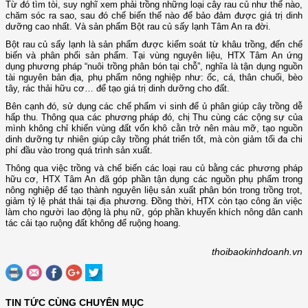
Từ đó tìm tòi, suy nghĩ xem phải trồng những loại cây rau củ như thế nào,
chăm sóc ra sao, sau đó chế biến thế nào để bảo đảm được giá trị dinh
dưỡng cao nhất. Và sản phẩm Bột rau củ sấy lạnh Tâm An ra đời.
Bột rau củ sấy lạnh là sản phẩm được kiểm soát từ khâu trồng, đến chế
biến và phân phối sản phẩm. Tại vùng nguyên liệu, HTX Tâm An ứng
dụng phương pháp “nuôi trồng phân bón tại chỗ”, nghĩa là tận dụng nguồn
tài nguyên bản địa, phụ phẩm nông nghiệp như: ốc, cá, thân chuối, bèo
tây, rác thải hữu cơ… để tạo giá trị dinh dưỡng cho đất.
Bên cạnh đó, sử dụng các chế phẩm vi sinh để ủ phân giúp cây trồng dễ
hấp thu. Thông qua các phương pháp đó, chị Thu cùng các cộng sự của
mình không chỉ khiến vùng đất vốn khô cằn trở nên màu mỡ, tạo nguồn
dinh dưỡng tự nhiên giúp cây trồng phát triển tốt, mà còn giảm tối đa chi
phí đầu vào trong quá trình sản xuất.
Thông qua việc trồng và chế biến các loại rau củ bằng các phương pháp
hữu cơ, HTX Tâm An đã góp phần tận dụng các nguồn phụ phẩm trong
nông nghiệp để tạo thành nguyên liệu sản xuất phân bón trong trồng trọt,
giảm tỷ lệ phát thải tại địa phương. Đồng thời, HTX còn tạo công ăn việc
làm cho người lao động là phụ nữ, góp phần khuyến khích nông dân canh
tác cải tạo ruộng đất không để ruộng hoang.
thoibaokinhdoanh.vn
TIN TỨC CÙNG CHUYÊN MỤC