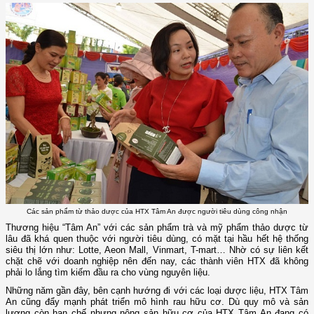
Các sản phẩm từ thảo dược của HTX Tâm An được người tiêu dùng công nhận
Thương hiệu “Tâm An” với các sản phẩm trà và mỹ phẩm thảo dược từ
lâu đã khá quen thuộc với người tiêu dùng, có mặt tại hầu hết hệ thống
siêu thị lớn như: Lotte, Aeon Mall, Vinmart, T-mart… Nhờ có sự liên kết
chặt chẽ với doanh nghiệp nên đến nay, các thành viên HTX đã không
phải lo lắng tìm kiếm đầu ra cho vùng nguyên liệu.
Những năm gần đây, bên cạnh hướng đi với các loại dược liệu, HTX Tâm
An cũng đẩy mạnh phát triển mô hình rau hữu cơ. Dù quy mô và sản
lượng còn hạn chế nhưng nông sản hữu cơ của HTX Tâm An đang có