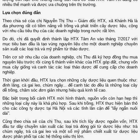
nhiều thế mạnh và được ưa chuộng trên thị trường.
Lựa chọn đúng đắn
Theo chia sẻ của chị Nguyễn Thị Thu – Giám đốc HTX, xã Khánh Hà là
địa phương rất có tiềm năng về trồng và phát triển cây dược liệu, cộng
với nhu cầu tiêu thụ của các doanh nghiệp trong nước rất lớn.
Do đó, chị đã quyết định thành lập HTX Tâm An vào tháng 7/2017 với
mục tiêu ban đầu là tạo vùng nguyên liệu cho một doanh nghiệp chuyên
sản xuất các loại trà và mỹ phẩm từ thảo dược.
Trên cơ sở nhu cầu của doanh nghiệp, chị Thu đã ký hợp đồng thu mua
nguyên liệu trước rồi cùng 6 thành viên khác của HTX góp đất, chung vốn
mua cây giống và canh tác các loại thảo dược để cung cấp cho doanh
nghiệp.
Thời gian khởi đầu, HTX lựa chọn những cây dược liệu quen thuộc như:
đinh lăng, cà gai leo, chùm ngây... để canh tác do đều là những loại cây
dễ trồng, chăm sóc đơn giản nhưng hiệu quả kinh tế cao.
Đặc biệt trong bối cảnh HTX mới hình thành, nguồn vốn còn hạn hẹp thì
những loại cây này là khá phù hợp. Sau khi trồng, HTX thực hiện bán thô
cho các công ty dược tại Hà Nội và các tỉnh lân cận để “lấy ngắn nuôi
dài”.
Cũng theo chia sẻ của chị Thu, sau khi tích lũy được nguồn vốn, HTX
đầu tư dây chuyền sản xuất các loại trà đóng gói từ dược liệu như: trà
chùm ngây, trà cà gai leo và một số mỹ phẩm chiết xuất từ dược liệu
được phân phối tại các hệ thống siêu thị lớn.