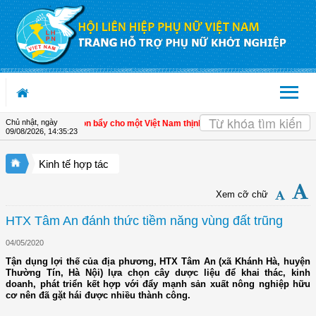
Truy cập nội dung luôn
Chủ nhật, ngày
 kinh tế tư nhân - Đòn bẩy cho một Việt Nam thịnh vượng
| Hội LHPN tỉnh Kiên Gi
09/08/2026
,
14:35:24
Kinh tế hợp tác
Xem cỡ chữ
HTX Tâm An đánh thức tiềm năng vùng đất trũng
04/05/2020
Tận dụng lợi thế của địa phương, HTX Tâm An (xã Khánh Hà, huyện
Thường Tín, Hà Nội) lựa chọn cây dược liệu để khai thác, kinh
doanh, phát triển kết hợp với đẩy mạnh sản xuất nông nghiệp hữu
cơ nên đã gặt hái được nhiều thành công.