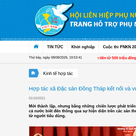
Truy cập nội dung luôn
TIN TỨC
Khởi nghiệp
Cuộc thi PNKN 2
Thứ bảy, ngày 08/08/2026
,
19:53:41
Từ 1/11, chuyển tiền từ 500 triệu đồng v
Kinh tế hợp tác
Hợp tác xã Đặc sản Đồng Tháp kết nối và 
01/10/2021
Mới thành lập, nhưng bằng những chiến lược phát triể
cả nước biết đến thông qua sự hiện diện trên các sàn 
từ người tiêu dùng.