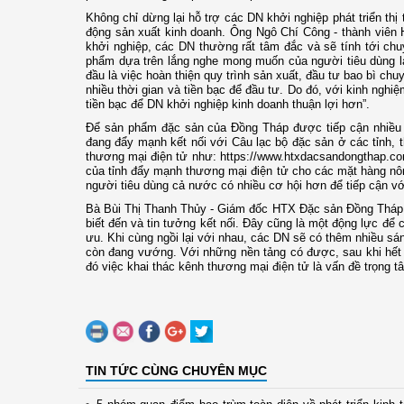
Không chỉ dừng lại hỗ trợ các DN khởi nghiệp phát triển t
động sản xuất kinh doanh. Ông Ngô Chí Công - thành viên
khởi nghiệp, các DN thường rất tâm đắc và sẽ tính tới chuy
phẩm dựa trên lắng nghe mong muốn của người tiêu dùng là
đầu là việc hoàn thiện quy trình sản xuất, đầu tư bao bì c
nhiều thời gian và tiền bạc để đầu tư. Do đó, với kinh nghi
tiền bạc để DN khởi nghiệp kinh doanh thuận lợi hơn”.
Để sản phẩm đặc sản của Đồng Tháp được tiếp cận nhiều h
đang đẩy mạnh kết nối với Câu lạc bộ đặc sản ở các tỉnh, 
thương mại điện tử như: https://www.htxdacsandongthap.co
của tỉnh đẩy mạnh thương mại điện tử cho các mặt hàng nô
người tiêu dùng cả nước có nhiều cơ hội hơn để tiếp cận 
Bà Bùi Thị Thanh Thủy - Giám đốc HTX Đặc sản Đồng Tháp 
biết đến và tin tưởng kết nối. Đây cũng là một động lực để c
ưu. Khi cùng ngồi lại với nhau, các DN sẽ có thêm nhiều s
còn đang vướng. Với những nền tảng có được, sau khi hết dị
đó việc khai thác kênh thương mại điện tử là vấn đề trọng t
TIN TỨC CÙNG CHUYÊN MỤC