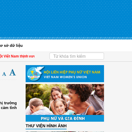
ơ sở dữ liệu
 Việt Nam thịnh vượng
| Hội LHPN tỉnh Kiên Giang biểu dương phụ nữ tiêu biểu t
hị trường
 cảm tình
THƯ VIỆN HÌNH ẢNH