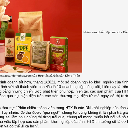
Nhiều sản phẩm đặc sản của Đồn
 htxdacsandongthap.com của Hợp tác xã Đặc sản Đồng Tháp
inh doanh tốt hơn, tháng 1/2021, một số doanh nghiệp khởi nghiệp của tỉnh
nh với số thành viên ban đầu là 10 doanh nghiệp nòng cốt, hiên nay là trê
g bằng những chiến lược phát triển phù hợp, hiện tại, các sản phẩm của H
ông qua sự hiện diện trên các sàn thương mại điện tử mà ngay cả thị trư
âm sự: “Phần nhiều thành viên trong HTX là các DN khởi nghiệp của tỉnh v
Tuy nhiên, để thu được “quả ngọt”, chúng tôi cũng không ít lần phải trả giá
g sai lầm như chúng tôi từng trải qua, chúng tôi mong muốn kết nối và hỗ 
ua việc tập hợp các sản phẩm khởi nghiệp của tỉnh, HTX tin tưởng sẽ là cơ 
n và có thể đi xa hơn”.