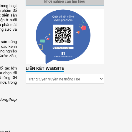
khởi nghiệp cần tìm hiểu
trong hoạt
ản phẩm để
 triển sản
iệp ở buổi
p phải mất
ông sức và
 sản cũng
n các kênh
ông nghiệp
 Bước đầu,
ối tác lớn
LIÊN KẾT WEBSITE
a chọn tối
mà từng DN
mới, trong
dongthap