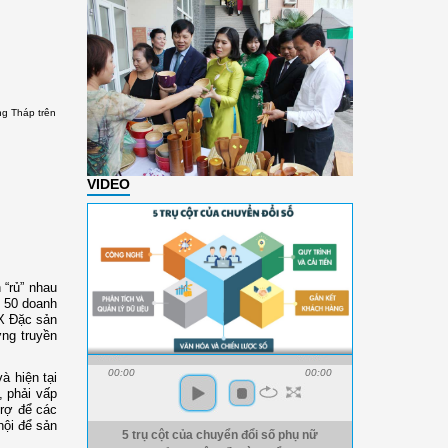
g Tháp trên
VIDEO
 “rủ” nhau
n 50 doanh
TX Đặc sản
ờng truyền
00:00
00:00
à hiện tại
, phải vấp
trợ để các
hội để sản
5 trụ cột của chuyển đổi số phụ nữ