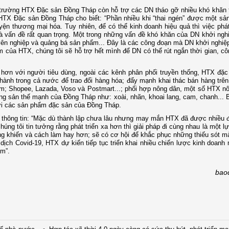
hị trường HTX Đặc sản Đồng Tháp còn hỗ trợ các DN tháo gỡ nhiều khó khăn 
 HTX Đặc sản Đồng Tháp cho biết: “Phần nhiều khi “thai ngén” được một s
ện thương mại hóa. Tuy nhiên, để có thể kinh doanh hiệu quả thì việc phát
 vấn đề rất quan trọng. Một trong những vấn đề khó khăn của DN khởi ngh
huyên nghiệp và quảng bá sản phẩm... Đây là các công đoạn mà DN khởi nghiệ
ệm của HTX, chúng tôi sẽ hỗ trợ hết mình để DN có thể rút ngắn thời gian, c
ơn với người tiêu dùng, ngoài các kênh phân phối truyền thống, HTX đặc
thành trong cả nước để trao đổi hàng hóa; đẩy mạnh khai thác bán hàng trê
m; Shopee, Lazada, Voso và Postmart...; phối hợp nông dân, một số HTX n
ng sản thế mạnh của Đồng Tháp như: xoài, nhãn, khoai lang, cam, chanh...
với các sản phẩm đặc sản của Đồng Tháp.
thông tin: “Mặc dù thành lập chưa lâu nhưng may mắn HTX đã được nhiều đ
húng tôi tin tưởng rằng phát triển xa hơn thì giải pháp đi cùng nhau là một lự
áng khiến và cách làm hay hơn; sẽ có cơ hội để khắc phục những thiếu sót 
ch Covid-19, HTX dự kiến tiếp tục triển khai nhiều chiến lược kinh doanh 
âm”.
bao