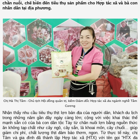
chăn nuôi, chế biến đến tiêu thụ sản phẩm cho Hợp tác xã và bà con
nhân dân tại địa phương.
Chị Hà Thị Tâm - Chủ tịch Hội đồng quản trị, kiêm Giám đốc Hợp tác xã đa ngành nghề Tâm
Cương
Nhận thấy nhu cầu tiêu thụ thịt lợn bản địa của người dân, khách du lịch
trong những năm gần đây ngày càng lớn; cộng với việc khai thác thế
mạnh sẵn có của bà con dân tộc Tày từ chăn nuôi lợn bằng nguồn thức
ăn không tạp chất như cây ngô, cây sắn, lá khoai môn, cây chuối... giúp
giảm chi phí, chất lượng thịt đảm bảo thơm, ngon. Từ thực tế này, chị
Tâm và gia đình đã thành lập Hợp tác xã (HTX) với tên gọi “HTX đa