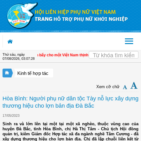
Truy cập nội dung luôn
Thứ sáu, ngày
inh tế tư nhân - Đòn bẩy cho một Việt Nam thịnh vượng
| Hội LHPN tỉnh Kiên Gia
07/08/2026
,
03:07:29
Kinh tế hợp tác
Xem cỡ chữ
Hòa Bình: Người phụ nữ dân tộc Tày nỗ lực xây dựng
thương hiệu cho lợn bản địa Đà Bắc
17/05/2023
Sinh ra và lớn lên tại một tại một xã nghèo, thuộc vùng cao của
huyện Đà Bắc, tỉnh Hòa Bình, chị Hà Thị Tâm - Chủ tịch Hội đồng
quản trị, kiêm Giám đốc Hợp tác xã đa ngành nghề Tâm Cương - đã
xây dựng thương hiệu cho lợn bản địa. Chị đã lập chuỗi liên kết từ