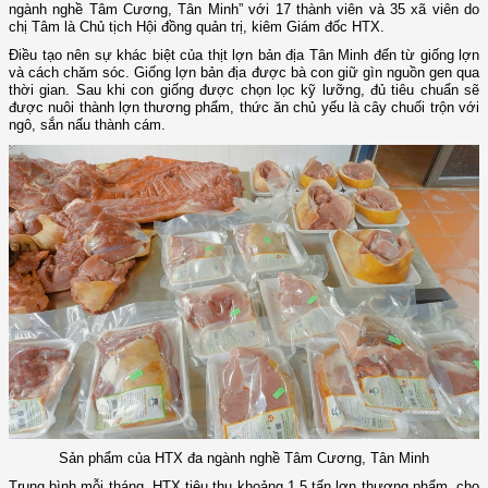
ngành nghề Tâm Cương, Tân Minh” với 17 thành viên và 35 xã viên do
chị Tâm là Chủ tịch Hội đồng quản trị, kiêm Giám đốc HTX.
Điều tạo nên sự khác biệt của thịt lợn bản địa Tân Minh đến từ giống lợn
và cách chăm sóc. Giống lợn bản địa được bà con giữ gìn nguồn gen qua
thời gian. Sau khi con giống được chọn lọc kỹ lưỡng, đủ tiêu chuẩn sẽ
được nuôi thành lợn thương phẩm, thức ăn chủ yếu là cây chuối trộn với
ngô, sắn nấu thành cám.
Sản phẩm của HTX đa ngành nghề Tâm Cương, Tân Minh
Trung bình mỗi tháng, HTX tiêu thụ khoảng 1,5 tấn lợn thương phẩm, cho