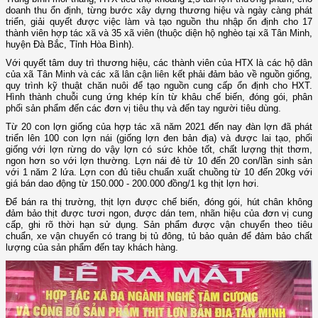
doanh thu ổn định, từng bước xây dựng thương hiệu và ngày càng phát
triển, giải quyết được việc làm và tạo nguồn thu nhập ổn định cho 17
thành viên hợp tác xã và 35 xã viên (thuộc diện hộ nghèo tại xã Tân Minh,
huyện Đà Bắc, Tỉnh Hòa Bình).
Với quyết tâm duy trì thương hiệu, các thành viên của HTX là các hộ dân
của xã Tân Minh và các xã lân cận liên kết phải đảm bảo về nguồn giống,
quy trình kỹ thuật chăn nuôi để tạo nguồn cung cấp ổn định cho HXT.
Hình thành chuỗi cung ứng khép kín từ khâu chế biến, đóng gói, phân
phối sản phẩm đến các đơn vị tiêu thụ và đến tay người tiêu dùng.
Từ 20 con lợn giống của hợp tác xã năm 2021 đến nay đàn lợn đã phát
triển lên 100 con lợn nái (giống lợn đen bản địa) và được lai tạo, phối
giống với lợn rừng do vậy lợn có sức khỏe tốt, chất lượng thịt thơm,
ngon hơn so với lợn thường. Lợn nái đẻ từ 10 đến 20 con/lần sinh sản
với 1 năm 2 lứa. Lợn con đủ tiêu chuẩn xuất chuồng từ 10 đến 20kg với
giá bán dao động từ 150.000 - 200.000 đồng/1 kg thịt lợn hơi.
Để bán ra thị trường, thịt lợn được chế biến, đóng gói, hút chân không
đảm bảo thịt được tươi ngon, được dán tem, nhãn hiệu của đơn vị cung
cấp, ghi rõ thời hạn sử dụng. Sản phẩm được vận chuyển theo tiêu
chuẩn, xe vận chuyển có trang bị tủ đông, tủ bảo quản để đảm bảo chất
lượng của sản phẩm đến tay khách hàng.