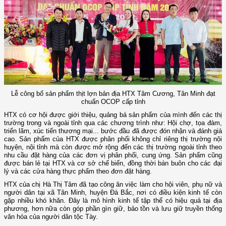
Lễ công bố sản phẩm thịt lợn bản địa HTX Tâm Cương, Tân Minh đạt
chuẩn OCOP cấp tỉnh
HTX có cơ hội được giới thiệu, quảng bá sản phẩm của mình đến các thị
trường trong và ngoài tỉnh qua các chương trình như: Hội chợ, tọa đàm,
triển lãm, xúc tiến thương mại... bước đầu đã được đón nhận và đánh giá
cao. Sản phẩm của HTX được phân phối không chỉ riêng thị trường nội
huyện, nội tỉnh mà còn được mở rộng đến các thị trường ngoài tỉnh theo
nhu cầu đặt hàng của các đơn vị phân phối, cung ứng. Sản phẩm cũng
được bán lẻ tại HTX và cơ sở chế biến, đồng thời bán buôn cho các đại
lý và các cửa hàng thực phẩm theo đơn đặt hàng.
HTX của chị Hà Thị Tâm đã tạo công ăn việc làm cho hội viên, phụ nữ và
người dân tại xã Tân Minh, huyện Đà Bắc, nơi có điều kiện kinh tế còn
gặp nhiều khó khăn. Đây là mô hình kinh tế tập thể có hiệu quả tại địa
phương, hơn nữa còn góp phần gìn giữ, bảo tồn và lưu giữ truyền thống
văn hóa của người dân tộc Tày.