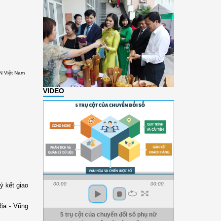
N Việt Nam
VIDEO
00:00
00:00
ý kết giao
ịa - Vũng
5 trụ cột của chuyển đổi số phụ nữ