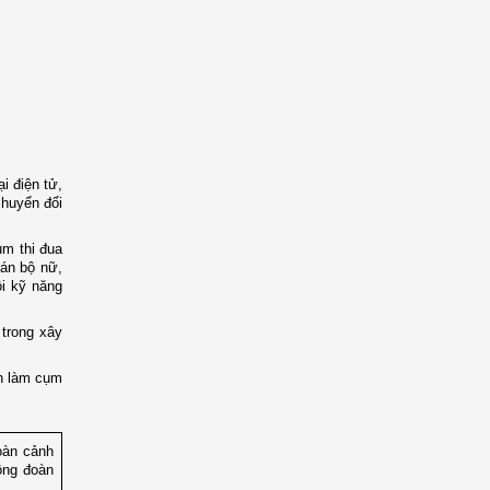
i điện tử,
chuyển đổi
ụm thi đua
cán bộ nữ,
ồi kỹ năng
 trong xây
ận làm cụm
oàn cảnh
ông đoàn