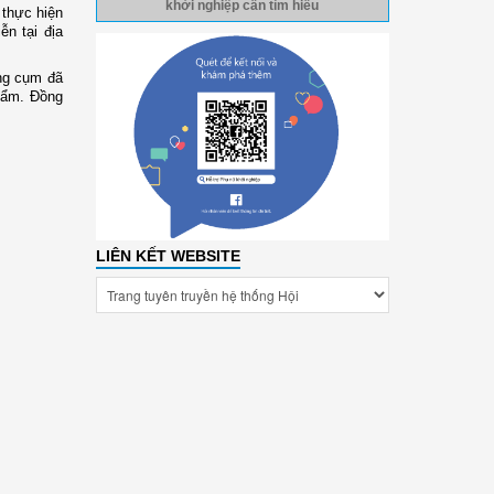
khởi nghiệp cần tìm hiểu
 thực hiện
n tại địa
ong cụm đã
phẩm. Đồng
LIÊN KẾT WEBSITE