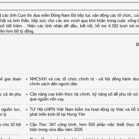
 các tỉnh Cụm thi đua miền Đông Nam Bộ tiếp tục vận động các tổ chức, cá
hất và tinh thần, tiếp sức cho các em vượt qua khó khăn trong cuộc sống b
 tiết kiệm... Hiện các tỉnh nhận đỡ đầu, kết nối, hỗ trợ 4.292 lượt trẻ m
iền hơn 60 tỷ đồng.
B
ể giai đoạn
NHCSXH và các tổ chức chính trị - xã hội đồng hành đưa
chính sách đến người dân
ác xã do phụ
Cần nâng cao kiến thức tài chính, kỹ năng số để phụ nữ sử
quả nguồn vốn vay
 nguồn lực,
TƯ Hội LHPN Việt Nam kiểm tra hoạt động ủy thác và hỗ t
n lý
phát triển kinh tế tại Hưng Yên
p cho 10 hội
Cần Thơ: 347 công trình, hơn 550 phần việc thiết thực 
hiện trong nửa đầu năm 2026