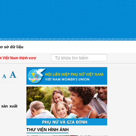
ơ sở dữ liệu
ệt Nam thịnh vượng
| Hội LHPN tỉnh Kiên Giang biểu dương phụ nữ tiêu biểu tron
 sản xuất
THƯ VIỆN HÌNH ẢNH