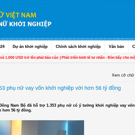
024
Dự án khởi nghiệp
Chính sách khởi nghiệp
Văn bản
C
.000 USD trở lên phải báo cáo
| Phát triển kinh tế tư nhân - Đòn bẩy cho một Vi
Xem cỡ chữ
3 phụ nữ vay vốn khởi nghiệp với hơn 56 tỷ đồng
Đông Nam Bộ đã hỗ trợ 1.353 phụ nữ có ý tưởng khởi nghiệp vay vốn
n hơn 56 tỷ đồng.