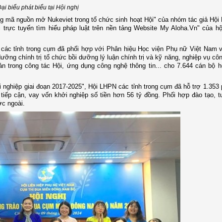
ại biểu phát biểu tại Hội nghị
ng mã nguồn mở Nukeviet trong tổ chức sinh hoạt Hội" của nhóm tác giả Hội
trực tuyến tìm hiểu pháp luật trên nền tảng Website My Aloha.Vn" của hộ
 các tỉnh trong cụm đã phối hợp với Phân hiệu Học viện Phụ nữ Việt Nam 
ưỡng chính trị tổ chức bồi dưỡng lý luận chính trị và kỹ năng, nghiệp vụ côn
trong công tác Hội, ứng dụng công nghệ thông tin... cho 7.644 cán bộ hộ
 nghiệp giai đoạn 2017-2025", Hội LHPN các tỉnh trong cụm đã hỗ trợ 1.353
tiếp cận, vay vốn khởi nghiệp số tiền hơn 56 tỷ đồng. Phối hợp đào tạo, 
ớc ngoài.