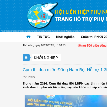
Truy cập nội dung luôn
TIN TỨC
Khởi nghiệp
Cuộc thi PNKN 2
Thứ năm, ngày 06/08/2026
,
18:10:40
Từ 1/11, chuyển tiền từ 500 triệu đồng và 1
KHỞI NGHIỆP
Cụm thi đua miền Đông Nam Bộ: Hỗ trợ 1.35
09/11/2024
Trong năm 2024, Cụm thi đua Hội LHPN các tỉnh miền 
kinh doanh, phụ nữ tiếp cận, vay vốn khởi nghiệp số tiề