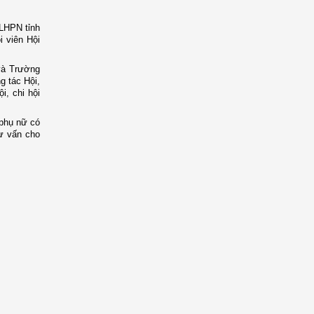
 LHPN tỉnh
i viên Hội
và Trường
g tác Hội,
i, chi hội
 phụ nữ có
tư vấn cho