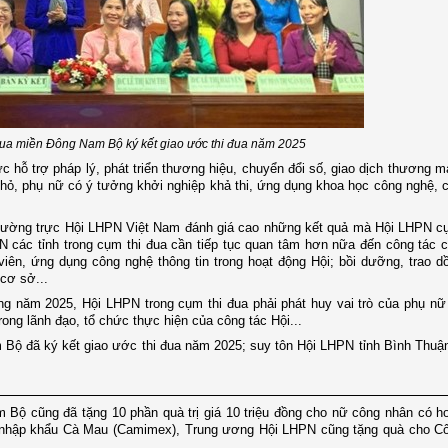
đua miền Đông Nam Bộ ký kết giao ước thi đua năm 2025
 hỗ trợ pháp lý, phát triển thương hiệu, chuyển đổi số, giao dịch thương mạ
nhỏ, phụ nữ có ý tưởng khởi nghiệp khả thi, ứng dụng khoa học công nghệ, 
 Thường trực Hội LHPN Việt Nam đánh giá cao những kết quả mà Hội LHPN c
 các tỉnh trong cụm thi đua cần tiếp tục quan tâm hơn nữa đến công tác 
viên, ứng dụng công nghệ thông tin trong hoạt động Hội; bồi dưỡng, trao d
 cơ sở...
g năm 2025, Hội LHPN trong cụm thi đua phải phát huy vai trò của phụ nữ
ong lãnh đạo, tổ chức thực hiện của công tác Hội...
am Bộ đã ký kết giao ước thi đua năm 2025; suy tôn Hội LHPN tỉnh Bình Thu
 Bộ cũng đã tặng 10 phần quà trị giá 10 triệu đồng cho nữ công nhân có h
t nhập khẩu Cà Mau (Camimex), Trung ương Hội LHPN cũng tặng quà cho C