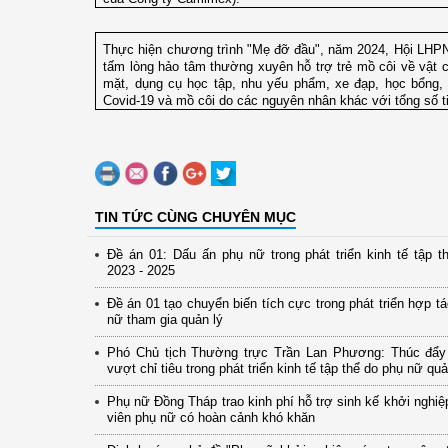
Thực hiện chương trình "Mẹ đỡ đầu", năm 2024, Hội LHPN
tấm lòng hảo tâm thường xuyên hỗ trợ trẻ mồ côi về vật c
mặt, dụng cụ học tập, nhu yếu phẩm, xe đạp, học bổng, sổ
Covid-19 và mồ côi do các nguyên nhân khác với tổng số t
TIN TỨC CÙNG CHUYÊN MỤC
Đề án 01: Dấu ấn phụ nữ trong phát triển kinh tế tập th
2023 - 2025
Đề án 01 tạo chuyển biến tích cực trong phát triển hợp t
nữ tham gia quản lý
Phó Chủ tịch Thường trực Trần Lan Phương: Thúc đẩy
vượt chỉ tiêu trong phát triển kinh tế tập thể do phụ nữ quả
Phụ nữ Đồng Tháp trao kinh phí hỗ trợ sinh kế khởi nghiệ
viên phụ nữ có hoàn cảnh khó khăn