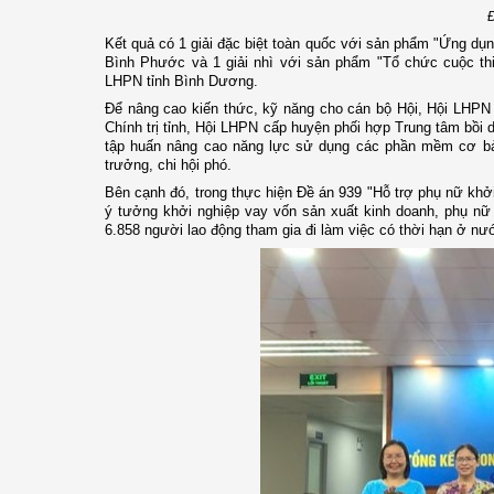
Đ
Kết quả có 1 giải đặc biệt toàn quốc với sản phẩm "Ứng dụ
Bình Phước và 1 giải nhì với sản phẩm "Tổ chức cuộc thi 
LHPN tỉnh Bình Dương.
Để nâng cao kiến thức, kỹ năng cho cán bộ Hội, Hội LHPN
Chính trị tỉnh, Hội LHPN cấp huyện phối hợp Trung tâm bồi d
tập huấn nâng cao năng lực sử dụng các phần mềm cơ bản 
trưởng, chi hội phó.
Bên cạnh đó, trong thực hiện Đề án 939 "Hỗ trợ phụ nữ khởi
ý tưởng khởi nghiệp vay vốn sản xuất kinh doanh, phụ nữ 
6.858 người lao động tham gia đi làm việc có thời hạn ở nư