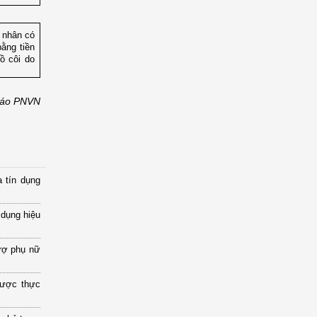
 nhân có
ằng tiền
ồ côi do
áo PNVN
 tín dụng
 dụng hiệu
rợ phụ nữ
được thực