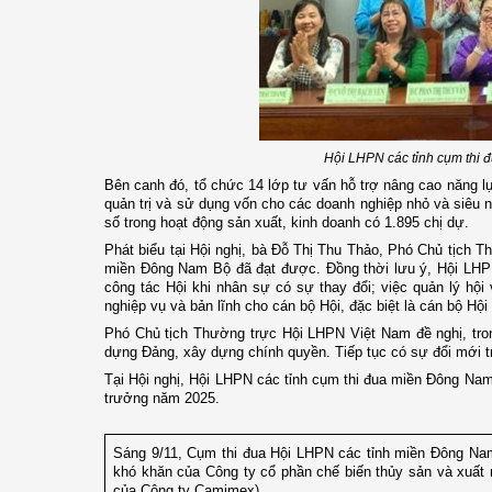
Hội LHPN các tỉnh cụm thi 
Bên canh đó, tổ chức 14 lớp tư vấn hỗ trợ nâng cao năng lực
quản trị và sử dụng vốn cho các doanh nghiệp nhỏ và siêu 
số trong hoạt động sản xuất, kinh doanh có 1.895 chị dự.
Phát biểu tại Hội nghị, bà Đỗ Thị Thu Thảo, Phó Chủ tịch
miền Đông Nam Bộ đã đạt được. Đồng thời lưu ý, Hội LHPN
công tác Hội khi nhân sự có sự thay đổi; việc quản lý hội 
nghiệp vụ và bản lĩnh cho cán bộ Hội, đặc biệt là cán bộ Hội
Phó Chủ tịch Thường trực Hội LHPN Việt Nam đề nghị, tron
dựng Đảng, xây dựng chính quyền. Tiếp tục có sự đổi mới tr
Tại Hội nghị, Hội LHPN các tỉnh cụm thi đua miền Đông N
trưởng năm 2025.
Sáng 9/11, Cụm thi đua Hội LHPN các tỉnh miền Đông Nam
khó khăn của Công ty cổ phần chế biến thủy sản và xuấ
của Công ty Camimex).