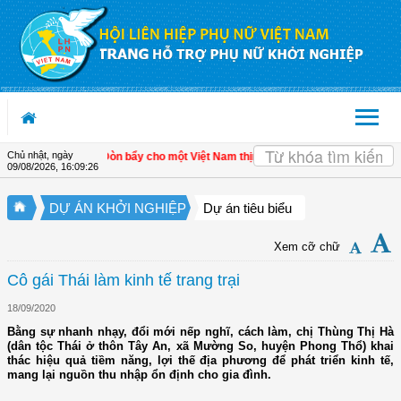
Truy cập nội dung luôn
Chủ nhật, ngày
ển kinh tế tư nhân - Đòn bẩy cho một Việt Nam thịnh vượng
| Hội LHPN tỉnh Kiên
09/08/2026
,
16:09:26
DỰ ÁN KHỞI NGHIỆP
Dự án tiêu biểu
Xem cỡ chữ
Cô gái Thái làm kinh tế trang trại
18/09/2020
Bằng sự nhanh nhạy, đổi mới nếp nghĩ, cách làm, chị Thùng Thị Hà
(dân tộc Thái ở thôn Tây An, xã Mường So, huyện Phong Thổ) khai
thác hiệu quả tiềm năng, lợi thế địa phương để phát triển kinh tế,
mang lại nguồn thu nhập ổn định cho gia đình.