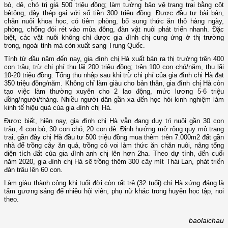
bò, dê, chó trị giá 500 triệu đồng; làm tường bảo vệ trang trại bằng cột
bêtông, dây thép gai với số tiền 300 triệu đồng. Được đầu tư bài bản,
chăn nuôi khoa học, có tiêm phòng, bổ sung thức ăn thô hàng ngày,
phòng, chống đói rét vào mùa đông, đàn vật nuôi phát triển nhanh. Đặc
biệt, các vật nuôi không chỉ được gia đình chị cung ứng ở thị trường
trong, ngoài tỉnh mà còn xuất sang Trung Quốc.
Tính từ đầu năm đến nay, gia đình chị Hà xuất bán ra thị trường trên 400
con trâu, trừ chi phí thu lãi 200 triệu đồng; trên 100 con chó/năm, thu lãi
10-20 triệu đồng. Tổng thu nhập sau khi trừ chi phí của gia đình chị Hà đạt
350 triệu đồng/năm. Không chỉ làm giàu cho bản thân, gia đình chị Hà còn
tạo việc làm thường xuyên cho 2 lao động, mức lương 5-6 triệu
đồng/người/tháng. Nhiều người dân gần xa đến học hỏi kinh nghiệm làm
kinh tế hiệu quả của gia đình chị Hà.
Được biết, hiện nay, gia đình chị Hà vẫn đang duy trì nuôi gần 30 con
trâu, 4 con bò, 30 con chó, 20 con dê. Định hướng mở rộng quy mô trang
trại, gần đây chị Hà đầu tư 500 triệu đồng mua thêm trên 7.000m2 đất gần
nhà để trồng cây ăn quả, trồng cỏ voi làm thức ăn chăn nuôi, nâng tổng
diện tích đất của gia đình anh chị lên hơn 2ha. Theo dự tính, đến cuối
năm 2020, gia đình chị Hà sẽ trồng thêm 300 cây mít Thái Lan, phát triển
đàn trâu lên 60 con.
Làm giàu thành công khi tuổi đời còn rất trẻ (32 tuổi) chị Hà xứng đáng là
tấm gương sáng để nhiều hội viên, phụ nữ khác trong huyện học tập, noi
theo.
baolaichau