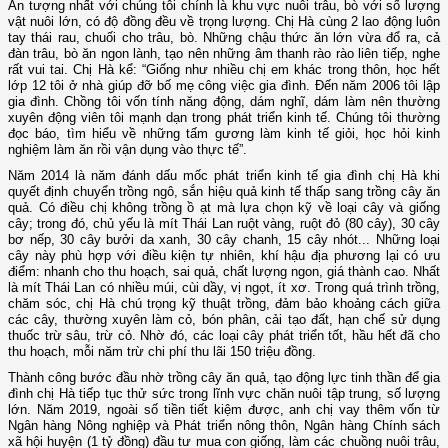
Ấn tượng nhất với chúng tôi chính là khu vực nuôi trâu, bò với số lượng
vật nuôi lớn, có độ đồng đều về trọng lượng. Chị Hà cùng 2 lao động luôn
tay thái rau, chuối cho trâu, bò. Những chậu thức ăn lớn vừa đổ ra, cả
đàn trâu, bò ăn ngon lành, tạo nên những âm thanh rào rào liên tiếp, nghe
rất vui tai. Chị Hà kể: “Giống như nhiều chị em khác trong thôn, học hết
lớp 12 tôi ở nhà giúp đỡ bố mẹ công việc gia đình. Đến năm 2006 tôi lập
gia đình. Chồng tôi vốn tính năng động, dám nghĩ, dám làm nên thường
xuyên động viên tôi mạnh dạn trong phát triển kinh tế. Chúng tôi thường
đọc báo, tìm hiểu về những tấm gương làm kinh tế giỏi, học hỏi kinh
nghiệm làm ăn rồi vận dụng vào thực tế”.
Năm 2014 là năm đánh dấu mốc phát triển kinh tế gia đình chị Hà khi
quyết định chuyển trồng ngô, sắn hiệu quả kinh tế thấp sang trồng cây ăn
quả. Có điều chị không trồng ồ ạt mà lựa chọn kỹ về loại cây và giống
cây; trong đó, chủ yếu là mít Thái Lan ruột vàng, ruột đỏ (80 cây), 30 cây
bơ nếp, 30 cây bưởi da xanh, 30 cây chanh, 15 cây nhót... Những loại
cây này phù hợp với điều kiện tự nhiên, khí hậu địa phương lại có ưu
điểm: nhanh cho thu hoạch, sai quả, chất lượng ngon, giá thành cao. Nhất
là mít Thái Lan có nhiều múi, cùi dầy, vị ngọt, ít xơ. Trong quá trình trồng,
chăm sóc, chị Hà chú trọng kỹ thuật trồng, đảm bảo khoảng cách giữa
các cây, thường xuyên làm cỏ, bón phân, cải tạo đất, hạn chế sử dụng
thuốc trừ sâu, trừ cỏ. Nhờ đó, các loại cây phát triển tốt, hầu hết đã cho
thu hoạch, mỗi năm trừ chi phí thu lãi 150 triệu đồng.
Thành công bước đầu nhờ trồng cây ăn quả, tạo động lực tinh thần để gia
đình chị Hà tiếp tục thử sức trong lĩnh vực chăn nuôi tập trung, số lượng
lớn. Năm 2019, ngoài số tiền tiết kiệm được, anh chị vay thêm vốn từ
Ngân hàng Nông nghiệp và Phát triển nông thôn, Ngân hàng Chính sách
xã hội huyện (1 tỷ đồng) đầu tư mua con giống, làm các chuồng nuôi trâu,