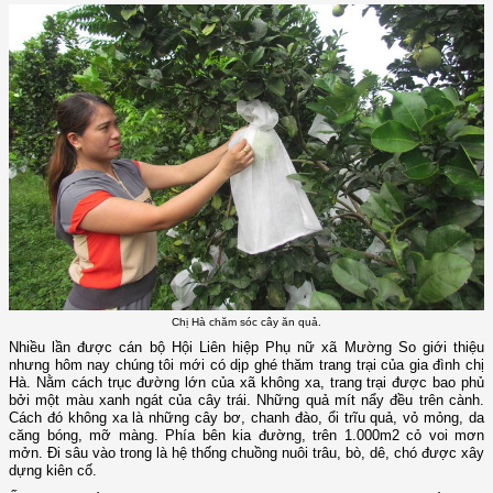
Chị Hà chăm sóc cây ăn quả.
Nhiều lần được cán bộ Hội Liên hiệp Phụ nữ xã Mường So giới thiệu
nhưng hôm nay chúng tôi mới có dịp ghé thăm trang trại của gia đình chị
Hà. Nằm cách trục đường lớn của xã không xa, trang trại được bao phủ
bởi một màu xanh ngát của cây trái. Những quả mít nẩy đều trên cành.
Cách đó không xa là những cây bơ, chanh đào, ổi trĩu quả, vỏ mỏng, da
căng bóng, mỡ màng. Phía bên kia đường, trên 1.000m2 cỏ voi mơn
mởn. Đi sâu vào trong là hệ thống chuồng nuôi trâu, bò, dê, chó được xây
dựng kiên cố.