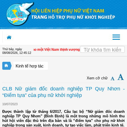
Truy cập nội dung luôn
Thứ bảy, ngày
ư nhân - Đòn bẩy cho một Việt Nam thịnh vượng
| Hội LHPN tỉnh Kiên Giang biểu 
08/08/2026
,
12:45:13
Kinh tế hợp tác
Xem cỡ chữ
CLB Nữ giám đốc doanh nghiệp TP Quy Nhơn -
“Điểm tựa” của phụ nữ khởi nghiệp
10/07/2023
Được thành lập từ tháng 6/2017, Câu lạc bộ “Nữ giám đốc doanh
nghiệp TP Quy Nhơn” (Bình Định) là một trong những mô hình thu
hút hội viên đặc thù trên địa bàn và là “điểm tựa” cho phụ nữ khởi
nghiệp trong sản xuất, kinh doanh, tự tạo việc làm, phát triển kinh tế.