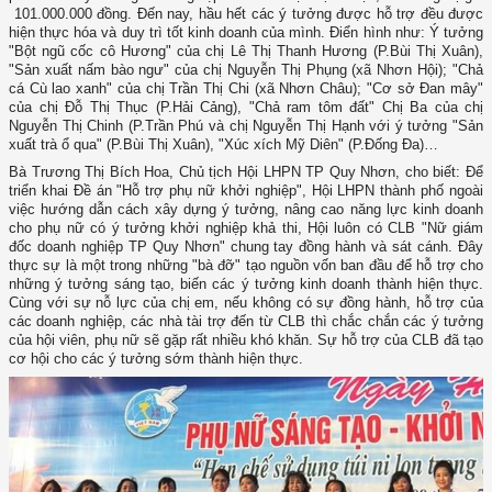
101.000.000 đồng. Đến nay, hầu hết các ý tưởng được hỗ trợ đều được
hiện thực hóa và duy trì tốt kinh doanh của mình. Điển hình như: Ý tưởng
"Bột ngũ cốc cô Hương" của chị Lê Thị Thanh Hương (P.Bùi Thị Xuân),
"Sản xuất nấm bào ngư" của chị Nguyễn Thị Phụng (xã Nhơn Hội); "Chả
cá Cù lao xanh" của chị Trần Thị Chi (xã Nhơn Châu); "Cơ sở Đan mây"
của chị Đỗ Thị Thục (P.Hải Cảng), "Chả ram tôm đất" Chị Ba của chị
Nguyễn Thị Chinh (P.Trần Phú và chị Nguyễn Thị Hạnh với ý tưởng "Sản
xuất trà ổ qua" (P.Bùi Thị Xuân), "Xúc xích Mỹ Diên" (P.Đống Đa)…
Bà Trương Thị Bích Hoa, Chủ tịch Hội LHPN TP Quy Nhơn, cho biết: Để
triển khai Đề án "Hỗ trợ phụ nữ khởi nghiệp", Hội LHPN thành phố ngoài
việc hướng dẫn cách xây dựng ý tưởng, nâng cao năng lực kinh doanh
cho phụ nữ có ý tưởng khởi nghiệp khả thi, Hội luôn có CLB "Nữ giám
đốc doanh nghiệp TP Quy Nhơn" chung tay đồng hành và sát cánh. Đây
thực sự là một trong những "bà đỡ" tạo nguồn vốn ban đầu để hỗ trợ cho
những ý tưởng sáng tạo, biến các ý tưởng kinh doanh thành hiện thực.
Cùng với sự nỗ lực của chị em, nếu không có sự đồng hành, hỗ trợ của
các doanh nghiệp, các nhà tài trợ đến từ CLB thì chắc chắn các ý tưởng
của hội viên, phụ nữ sẽ gặp rất nhiều khó khăn. Sự hỗ trợ của CLB đã tạo
cơ hội cho các ý tưởng sớm thành hiện thực.