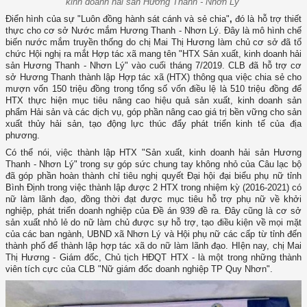
kinh doanh hải sản Hương Thanh - Nhơn Lý”
Điển hình của sự "Luôn đồng hành sát cánh và sẻ chia"
,
đó là hỗ trợ thiết
thực cho cơ sở Nước mắm Hương Thanh - Nhơn Lý. Đây là mô hình chế
biến nước mắm truyền thống do chị Mai Thị Hương làm chủ cơ sở đã tổ
chức Hội nghị ra mắt Hợp tác xã mang tên "HTX Sản xuất, kinh doanh hải
sản Hương Thanh - Nhơn Lý" vào cuối tháng 7/2019. CLB đã hỗ trợ cơ
sở Hương Thanh thành lập Hợp tác xã (HTX) thông qua việc chia sẻ cho
mượn vốn 150 triệu đồng trong tổng số vốn điều lệ là 510 triệu đồng để
HTX thực hiện mục tiêu nâng cao hiệu quả sản xuất, kinh doanh sản
phẩm Hải sản và các dịch vụ, góp phần nâng cao giá trị bền vững cho sản
xuất thủy hải sản, tạo động lực thúc đẩy phát triển kinh tế của địa
phương.
Có thể nói, việc thành lập HTX "Sản xuất, kinh doanh hải sản Hương
Thanh - Nhơn Lý" trong sự góp sức chung tay không nhỏ của Câu lạc bộ
đã góp phần hoàn thành chỉ tiêu nghị quyết Đại hội đại biểu phụ nữ tỉnh
Bình Định trong việc thành lập được 2 HTX trong nhiệm kỳ (2016-2021) có
nữ làm lãnh đạo, đồng thời đạt được mục tiêu hỗ trợ phụ nữ về khởi
nghiệp, phát triển doanh nghiệp của Đề án 939 đề ra. Đây cũng là cơ sở
sản xuất nhỏ lẻ do nữ làm chủ được sự hỗ trợ, tạo điều kiện về mọi mặt
của các ban ngành, UBND xã Nhơn Lý và Hội phụ nữ các cấp từ tỉnh đến
thành phố để thành lập hợp tác xã do nữ làm lãnh đạo. HIện nay, chị Mai
Thị Hương - Giám đốc, Chủ tịch HĐQT HTX - là một trong những thành
viên tích cực của CLB "Nữ giám đốc doanh nghiệp TP Quy Nhơn".