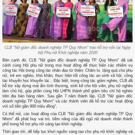
CLB "Nữ giám đốc doanh nghiệp TP Quy Nhơn" trao hỗ trợ vốn tại Ngày
hội Phụ nữ Khởi nghiệp năm 2020
Bên cạnh đó, CLB "Nữ giám đốc doanh nghiệp TP Quy Nhơn" đã sát
cánh cùng Hội phụ nữ trong mọi hoạt động để thực hiện các nhiệm vụ
công tác Hội trong công tác nhân đạo từ thiện: Chăm lo, tặng quà cho phụ
nữ, trẻ em nghèo, khó khăn; thực hiện tốt công tác an sinh xã hội, công
tác khuyến học khuyến tài... Đặc biệt, trong công tác giảm nghèo, CLB đã
hỗ trợ xây dựng mái ấm tình thương, sinh kế cho hội viên, phụ nữ nghèo
làm chủ hộ, góp phần cùng Hội LHPN thành phố giảm tiêu chí hộ nghèo
trên địa bàn hàng năm.
Sau gần 7 năm thành lập, CLB "Nữ giám đốc
doanh nghiệp TP Quy Nhơn" và các thành viên đã hỗ trợ các hoạt động
với số tiền gần 900 triệu đồng".
Có thể nói, các hoạt động của CLB "Nữ giám đốc doanh nghiệp TP Quy
Nhơn" đã phát huy vai trò. tiềm năng của đội ngũ nữ doanh nhân thành
phố trong hỗ trợ phụ nữ sáng tạo khởi nghiệp.
Thời gian tới, để tiếp tục khơi nguồn sáng tạo cho phụ nữ khởi nghiệp và