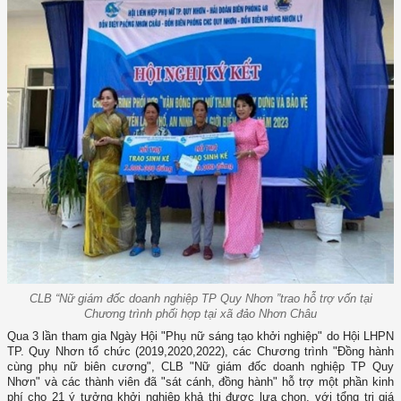
CLB “Nữ giám đốc doanh nghiệp TP Quy Nhơn ”trao hỗ trợ vốn tại
Chương trình phối hợp tại xã đảo Nhơn Châu
Qua 3 lần tham gia Ngày Hội "Phụ nữ sáng tạo khởi nghiệp" do Hội LHPN
TP. Quy Nhơn tổ chức (2019,2020,2022), các Chương trình "Đồng hành
cùng phụ nữ biên cương", CLB "Nữ giám đốc doanh nghiệp TP Quy
Nhơn" và các thành viên đã "sát cánh, đồng hành" hỗ trợ một phần kinh
phí cho 21 ý tưởng khởi nghiệp khả thi được lựa chọn, với tổng trị giá