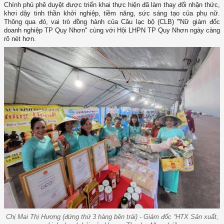
Chính phủ phê duyệt được triển khai thực hiện đã làm thay đổi nhận thức,
khơi dậy tinh thần khởi nghiệp, tiềm năng, sức sáng tạo của phụ nữ.
Thông qua đó, vai trò đồng hành của Câu lạc bộ (CLB)
"
Nữ giám đốc
doanh nghiệp TP Quy Nhơn" cùng với Hội LHPN TP Quy Nhơn ngày càng
rõ nét hơn.
Chị Mai Thị Hương (đứng thứ 3 hàng bên trái) - Giám đốc “HTX Sản xuất,