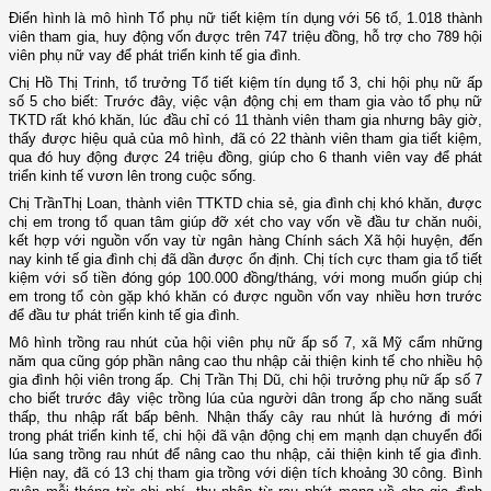
Điển hình là mô hình Tổ phụ nữ tiết kiệm tín dụng với 56 tổ, 1.018 thành
viên tham gia, huy động vốn được trên 747 triệu đồng, hỗ trợ cho 789 hội
viên phụ nữ vay để phát triển kinh tế gia đình.
Chị Hồ Thị Trinh, tổ trưởng Tổ tiết kiệm tín dụng tổ 3, chi hội phụ nữ ấp
số 5 cho biết: Trước đây, việc vận động chị em tham gia vào tổ phụ nữ
TKTD rất khó khăn, lúc đầu chỉ có 11 thành viên tham gia nhưng bây giờ,
thấy được hiệu quả của mô hình, đã có 22 thành viên tham gia tiết kiệm,
qua đó huy động được 24 triệu đồng, giúp cho 6 thanh viên vay để phát
triển kinh tế vươn lên trong cuộc sống.
Chị TrầnThị Loan, thành viên TTKTD chia sẻ, gia đình chị khó khăn, được
chị em trong tổ quan tâm giúp đỡ xét cho vay vốn về đầu tư chăn nuôi,
kết hợp với nguồn vốn vay từ ngân hàng Chính sách Xã hội huyện, đến
nay kinh tế gia đình chị đã dần được ổn định. Chị tích cực tham gia tổ tiết
kiệm với số tiền đóng góp 100.000 đồng/tháng, với mong muốn giúp chị
em trong tổ còn gặp khó khăn có được nguồn vốn vay nhiều hơn trước
để đầu tư phát triển kinh tế gia đình.
Mô hình trồng rau nhút của hội viên phụ nữ ấp số 7, xã Mỹ cẩm những
năm qua cũng góp phần nâng cao thu nhập cải thiện kinh tế cho nhiều hộ
gia đình hội viên trong ấp. Chị Trần Thị Dũ, chi hội trưởng phụ nữ ấp số 7
cho biết trước đây việc trồng lúa của người dân trong ấp cho năng suất
thấp, thu nhập rất bấp bênh. Nhận thấy cây rau nhút là hướng đi mới
trong phát triển kinh tế, chi hội đã vận động chị em mạnh dạn chuyển đổi
lúa sang trồng rau nhút để nâng cao thu nhập, cải thiện kinh tế gia đình.
Hiện nay, đã có 13 chị tham gia trồng với diện tích khoảng 30 công. Bình