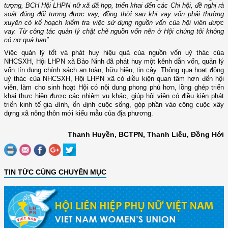
tượng, BCH Hội LHPN nữ xã đã họp, triển khai đến các Chi hội, đề nghị rà
soát đúng đối tượng được vay, đồng thời sau khi vay vốn phải thường
xuyên có kế hoạch kiểm tra việc sử dụng nguồn vốn của hội viên được
vay. Từ công tác quản lý chặt chẽ nguồn vốn nên ở Hội chúng tôi không
có nợ quá hạn”.
Việc quản lý tốt và phát huy hiệu quả của nguồn vốn uỷ thác của
NHCSXH, Hội LHPN xã Bảo Ninh đã phát huy một kênh dẫn vốn, quản lý
vốn tín dụng chính sách an toàn, hữu hiệu, tin cậy. Thông qua hoạt động
uỷ thác của NHCSXH, Hội LHPN xã có điều kiện quan tâm hơn đến hội
viên, làm cho sinh hoạt Hội có nội dung phong phú hơn, lồng ghép triển
khai thực hiện được các nhiệm vụ khác, giúp hội viên có điều kiện phát
triển kinh tế gia đình, ổn định cuộc sống, góp phần vào công cuộc xây
dựng xã nông thôn mới kiểu mẫu của địa phương.
Thanh Huyền, BCTPN, Thanh Liễu, Đồng Hới
TIN TỨC CÙNG CHUYÊN MỤC