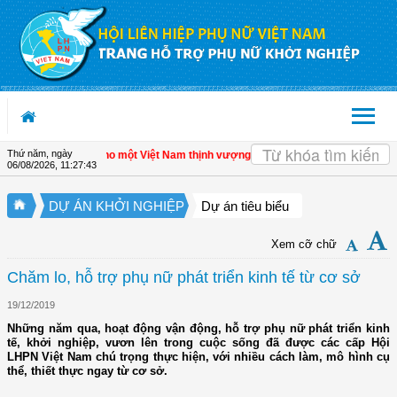
Truy cập nội dung luôn
Thứ năm, ngày
 tư nhân - Đòn bẩy cho một Việt Nam thịnh vượng
| Hội LHPN tỉnh Kiên Giang biể
06/08/2026
,
11:27:44
DỰ ÁN KHỞI NGHIỆP
Dự án tiêu biểu
Xem cỡ chữ
Chăm lo, hỗ trợ phụ nữ phát triển kinh tế từ cơ sở
19/12/2019
Những năm qua, hoạt động vận động, hỗ trợ phụ nữ phát triển kinh
tế, khởi nghiệp, vươn lên trong cuộc sống đã được các cấp Hội
LHPN Việt Nam chú trọng thực hiện, với nhiều cách làm, mô hình cụ
thể, thiết thực ngay từ cơ sở.