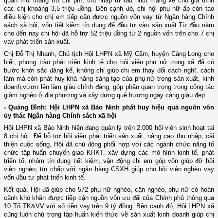
quân mỗi tháng trừ chi phí, thu nhập từ rau nhút mang về cho gia đình
các chị khoảng 3,5 triệu đồng. Bên cạnh đó, chi hội phụ nữ ấp còn tạo
điều kiện cho chị em tiếp cận được nguồn vốn vay từ Ngân hàng Chính
sách xã hội, vốn tiết kiệm tín dụng để đầu tư vào sản xuất.Từ đầu năm
cho đến nay chi hội đã hỗ trợ 52 triệu đồng từ 2 nguồn vốn trên cho 7 chị
vay phát triển sản xuất.
Chị Đỗ Thị Nhanh, Chủ tịch Hội LHPN xã Mỹ Cẩm, huyện Càng Long cho
biết, phong trào phát triển kinh tế cho hội viên phụ nữ trong xã đã có
bước khởi sắc đáng kể, không chỉ giúp chị em thay đổi cách nghĩ, cách
làm mà còn phát huy khả năng sáng tạo của phụ nữ trong sản xuất, kinh
doanh,vươn lên làm giàu chính đáng, góp phần quan trọng trong công tác
giảm nghèo ở địa phương và xây dựng quê hương ngày càng giàu đẹp.
- Quảng Bình: Hội LHPN xã Bảo Ninh phát huy hiệu quả nguồn vốn
ủy thác Ngân hàng Chính sách xã hội
Hội LHPN xã Bảo Ninh hiện đang quản lý trên 2.000 hội viên sinh hoạt tại
8 chi hội. Để hỗ trợ hội viên phát triển sản xuất, nâng cao thu nhập, cải
thiện cuộc sống, Hội đã chủ động phối hợp với các ngành chức năng tổ
chức tập huấn chuyển giao KHKT, xây dựng các mô hình kinh tế, phát
triển tổ, nhóm tín dụng tiết kiệm, vận động chị em góp vốn giúp đỡ hội
viên nghèo; tín chấp với ngân hàng CSXH giúp cho hội viên nghèo vay
vốn đầu tư phát triển kinh tế.
Kết quả, Hội đã giúp cho 572 phụ nữ nghèo, cận nghèo, phụ nữ có hoàn
cảnh khó khăn được tiếp cận nguồn vốn ưu đãi của Chính phủ thông qua
10 Tổ TK&VV với số tiền vay trên 9 tỷ đồng.
Bên cạnh đó, Hội LHPN xã
cũng luôn chú trọng tập huấn kiến thức về sản xuất kinh doanh giúp chị