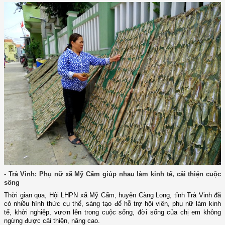
- Trà Vinh: Phụ nữ xã Mỹ Cẩm giúp nhau làm kinh tế, cải thiện cuộc
sống
Thời gian qua, Hội LHPN xã Mỹ Cẩm, huyện Càng Long, tỉnh Trà Vinh đã
có nhiều hình thức cụ thể, sáng tạo để hỗ trợ hội viên, phụ nữ làm kinh
tế, khởi nghiệp, vươn lên trong cuộc sống,
đời sống của chị em không
ngừng được cải thiện, nâng cao.