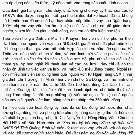
em áp dụng các kiến thức, kỹ năng mới vào trong sản xuất, kinh doanh.
Qua đánh giá hàng năm cho thấy, chất lượng cho vay ủy thác của các tổ
TK&VV đều được nâng lên; kết quả thu lãi đều đạt kế hoạch đề ra, không
có tổ viên nào để nợ quá hạn hay chậm nộp tiền lãi vay của Ngân hàng;
100% chị em vay vốn làm ăn có hiệu quả. Nhiều chị em đã giảm được
nghèo, vươn lên làm giàu chính đáng, con em có điều kiện học tập.
Tiêu biểu như gia đình chị
Mai Thị Khuyên, hội viên chi hội phụ nữ thôn
Hà Thôn
, nhờ nguồn vốn vay của NHCSXH, gia đình chị đã phát triển kinh
tế thông qua tham gia vào mô hình Hợp tác dịch vụ hậu cần nghề cá Hà
Thôn với công việc chính là đan, vá các loại lưới và cung cấp các dẽo
lưới cho tàu biển trên địa bàn xã và được Hội phụ nữ xã tạo điều kiện
tham gia lớp học nghề kỹ thuật đan vá các loại lưới. Nay chị đã có thu
nhập ổn định từ việc đan vá lưới với mức 4,5 triệu đồng/ tháng.
Ngoài ra,
còn nhiều hội viên sử dụng hiệu quả nguồn vốn từ Ngân hàng CSXH như
gia đình chị Trương Thị Minh - hội viên chi hội Sa Động, với mô hình chế
biến hải sản, mỗi năm thu lãi từ 100 đến 150 triệu đồng. Chị Đào Thị Tám
- Giám đốc hợp tác xã sản xuất kinh doanh dịch vụ chế biến thuỷ sản
Long Tám cũng là một trong những hội viên sử dụng rất hiệu quả nguồn
vốn vay giải quyết việc làm, hằng năm thu nhập trên 350 triệu đồng.
Từ hiệu quả của hoạt động ủy thác đã có tác động tích cực đến chất
lượng hoạt động Hội và phong trào phụ nữ, nâng cao tỷ lệ thu hút hội viên
và chất lượng sinh hoạt chi, tổ. Chị Nguyễn Thị Hồng Hồng Vân, Chủ tịch
Hội LHPN xã Bảo Ninh chia sẻ
“Sau khi ký kết Hợp đồng uỷ thác với
NHCSXH Tỉnh Quảng Bình về việc uỷ thác cho vay vốn đối với hộ nghèo
và các đối tượng chính sách khác. Để đảm bảm nguốn vốn đến đúng đối