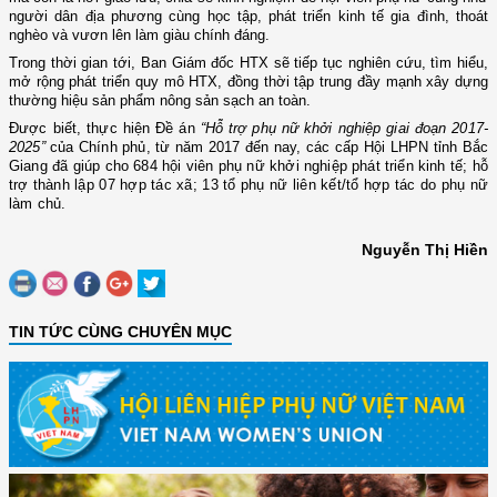
người dân địa phương cùng học tập, phát triển kinh tế gia đình, thoát
nghèo và vươn lên làm giàu chính đáng.
Trong thời gian tớ
i, Ban Giám đốc
HTX sẽ tiếp tục nghiên cứu, tìm hiểu,
mở rộng phát triển quy mô HTX, đồng thời tập trung đầy mạnh xây dựng
thường hiệu sản phẩm nông sản sạ
ch an toàn.
Được biết, thực hiện Đề án
“Hỗ trợ phụ nữ khởi nghiệp giai đoạn 2017-
2025”
của Chính phủ, từ năm 2017 đến nay, các cấp Hội LHPN tỉnh Bắc
Giang đã giúp cho 684 hội viên phụ nữ khởi nghiệp phát triển kinh tế; hỗ
trợ thành lập 07 hợp tác xã; 13 tổ phụ nữ liên kết/tổ hợp tác do phụ nữ
làm chủ.
Nguyễn Thị Hiền
TIN TỨC CÙNG CHUYÊN MỤC