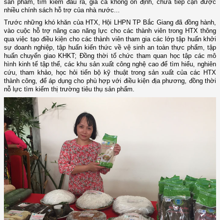
sản phẩm, tìm kiếm đầu ra, giá cả không ổn định, chưa tiếp cận được
nhiều chính sách hỗ trợ của nhà nước...
Trước những khó khăn của HTX, Hội LHPN TP Bắc Giang đã đồng hành,
vào cuộc hỗ trợ nâng cao năng lực
cho các
thành viên trong
HTX thông
qua việc tạo điều kiện cho các thành viên
tham gia
các lớp
tập huấn khởi
sự doanh nghiệp
,
tập huấn kiến thức về vệ sinh an toàn thực phẩm,
tập
huấn chuyển giao KHKT; Đồng thời tổ chức
tham qua
n
học tập các mô
hình kinh tế tập thể, các khu sản xuất công nghệ cao
để tìm hiểu, nghiên
cứu, tham khảo, học hỏi tiến bộ kỹ thuật trong sản xuất
của các HTX
thành công,
để áp dụng cho phù hợp với điều kiện địa phương, đồng thời
nỗ lực tìm kiếm thị trường tiêu thụ sản phẩm.