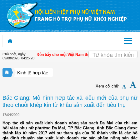
Truy cập nội dung luôn
Chủ nhật, ngày
ển kinh tế tư nhân - Đòn bẩy cho một Việt Nam thịnh vượng
| Hội LHPN tỉnh Kiên
09/08/2026
,
04:25:28
Kinh tế hợp tác
Xem cỡ chữ
Bắc Giang: Mô hình hợp tác xã kiểu mới của phụ nữ
theo chuỗi khép kín từ khâu sản xuất đến tiêu thụ
17/04/2020
Hợp tác xã sản xuất kinh doanh nông sản sạch Đa Mai của chị em
hội viên phụ nữ phường Đa Mai, TP Bắc Giang, tỉnh Bắc Giang được
thành lập từ năm 2017 với sự tham gia của 30 thành viên là các hộ
gia đình chuyên sản xuất, kinh doanh các sản phẩm nông sản đặc