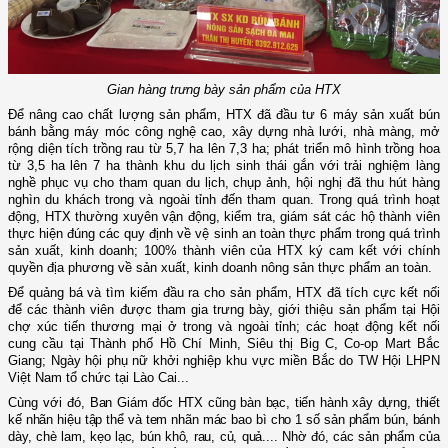
Gian hàng trưng bày sản phẩm của HTX
Để nâng cao chất lượng sản phẩm, HTX đã đầu tư 6 máy sản xuất bún
bánh
bằng máy móc công nghệ cao, xây dựng nhà lưới, nhà màng
,
mở
rộng diện tích trồng rau từ 5,7 ha
lên
7,3 ha
;
p
hát triển mô hình trồng
h
oa
từ
3,5 ha
lên
7 ha thành khu du lịch sinh thái gắn với trải nghiệm làng
nghề phục vụ cho tham quan du lịch,
chụp ảnh, hội nghị đã thu hút hàng
nghìn du khách trong và ngoài
t
ỉnh đến tham quan.
Trong quá trình hoạt
động, HTX thường xuyên vận động, kiểm tra, giám sát các hộ thành viên
thực hiện đúng các quy định về vệ sinh an toàn thực phẩm trong quá trình
sản xuất, kinh doanh; 100% thành viên của HTX ký cam kết với chính
quyền địa phương về sản xuất, kinh doanh nông sản thực phẩm an toàn.
Để quảng bá và tìm kiếm đầu ra cho sản phẩm, HTX đã tích cực kết nối
để các thành viên được tham gia trưng bày, giới thiệu sản phẩm tại Hội
chợ xúc tiến thương mại ở trong và ngoài tỉnh; các hoạt động kết nối
cung cầu tại Thành phố Hồ Chí Minh, Siêu thị Big C, Co
-
op
Mart Bắc
Giang; Ngày hội phụ nữ khởi nghiệp khu vực miền Bắc do TW Hội LHPN
Việt Nam tổ chức tại Lào Cai...
Cùng với đó,
Ban Giám đốc HTX cũng bàn bạc, tiến hành xây dựng, thiết
kế nhãn hiệu tập thể và tem nhãn mác bao bì cho 1 số sản phẩm bún, bánh
dày, chè lam, kẹo lạc, bún khô, rau, củ, quả....
Nhờ đó
,
các sản phẩm của