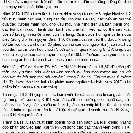
HTX ngày càng được biết đến trên thị trường, đầu ra không những ổn định
mà ngày càng phát triển rộng mở.
Năm 2019, HTX sản xuất và đưa ra thị trường tiêu thụ mỗi ngày khoảng 1,2
tấn bún, bánh các loại, cung cấp ổn định cho siêu thị, các bếp ăn tập thế
của các trường mầm non, chợ đầu mối, nhà hàng trên địa bàn thành phố;
các loại bánh cuốn, bánh dày, bánh tro, chè lam, kẹo lạc có thể sản xuất
với số lượng nhiều để phục vụ nhà hàng, đám cưới, hội nghị và làm quà
biếu (trong dịp Tết nguyên đán, HTX đã sản xuất và tiêu thụ được khoảng
30 tấn kẹo lạc và chè lam để phục vụ nhu cầu của người dân); sản xuất và
tiêu thụ rau an toàn tiêu chuẩn VietGap bình quân khoảng 5 tấn/tháng; sản
xuất rượu gạo theo cách truyền thống đạt 8000 lít/hộ/năm, chủ yếu phục vụ
các hàng ăn trên địa bàn thành phố và một số tỉnh lân cận.
..
Đặc biệt, HTX đã được
TW Hội LHPN Việt Nam
hỗ trợ 111,87 triệu đồng để
triển khai ý tưởng
“
sản xuất và kinh doanh rau, hoa theo hướng hữu cơ kết
hợp với du lịch sinh thái trải nghiệm
”
trong
Cuộc thi
“Chứng minh ý tưởng
lần 3”
;
được tôn vinh hai sản phẩm nông nghiệp tiêu biểu năm 2017 (sản
phẩm bún, bánh và rau an toàn).
Tham gia HTX đã
giúp cho các thành viên từ sản suất nhỏ lẻ sang sản suất
tập trung, biết áp dụng KHKT vào sản xuất theo hướng công nghệ cao, các
thành viên có việc làm và đầu ra ổn định, tăng thu nhập bình quân hàng tháng
từ 2-3 triệu đồng/người lên 5 – 7 triệu đồng/người.
Doanh thu của HTX đạt
gần 3 tỷ đồng mỗi năm.
Tham gia
HTX
sản xuất kinh doanh nông sản sạch Đa Mai
không những
góp phần tạo việc làm, cải thiện đời sống cho các thành viên trong HTX,
mà còn là nơi giao lưu, chia sẻ kinh nghiệm để hội viên phụ nữ cũng như