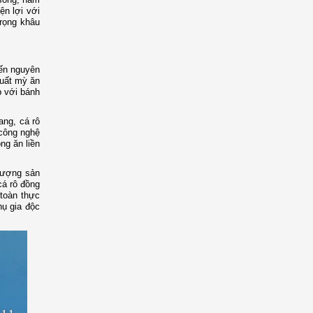
ện lợi với
trọng khâu
iến nguyên
xuất mỳ ăn
p với bánh
ang, cá rô
 công nghệ
ng ăn liền
 lượng sản
cá rô đồng
 toàn thực
hụ gia độc