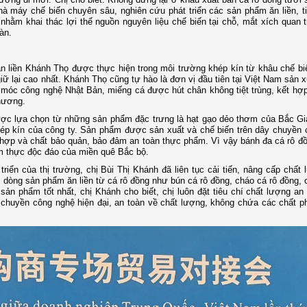
 máy chế biến chuyên sâu, nghiên cứu phát triển các sản phẩm ăn liền, ti
nhằm khai thác lợi thế nguồn nguyên liệu chế biến tại chỗ, mắt xích quan 
àn.
ăn liền Khánh Thọ được thực hiện trong môi trường khép kín từ khâu chế b
iữ lại cao nhất. Khánh Thọ cũng tự hào là đơn vị đầu tiên tại Việt Nam sản 
y móc công nghệ Nhật Bản, miếng cá được hút chân không tiệt trùng, kết hợ
hương.
được lựa chọn từ những sản phẩm đặc trưng là hạt gạo dẻo thơm của Bắc Gi
 khép kín của công ty. Sản phẩm được sản xuất và chế biến trên dây chuyền
g hợp và chất bảo quản, bảo đảm an toàn thực phẩm. Vì vậy bánh đa cá rô đồ
 thực độc đáo của miền quê Bắc bộ.
iển của thị trường, chị Bùi Thị Khánh đã liên tục cải tiến, nâng cấp chất
dòng sản phẩm ăn liền từ cá rô đồng như bún cá rô đồng, cháo cá rô đồng, 
ản phẩm tốt nhất, chị Khánh cho biết, chị luôn đặt tiêu chí chất lượng an
chuyền công nghệ hiện đại, an toàn về chất lượng, không chứa các chất p