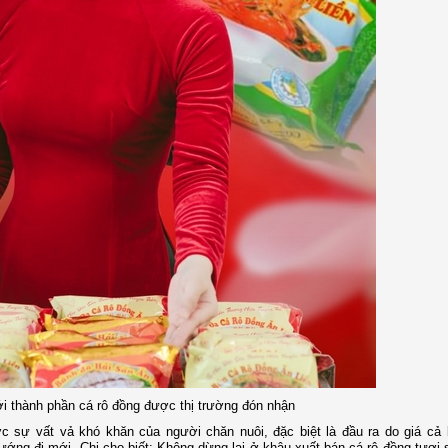
i thành phần cá rô đồng được thị trường đón nhận
 sự vất vả khó khăn của người chăn nuôi, đặc biệt là đầu ra do giá cả 
 hướng đi mới. Chị cho biết: Không dừng lại ở khâu xuất bán cá rô đồng tươi