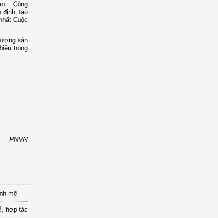
 Lào… Công
 định, tạo
 nhất Cuộc
 lượng sản
iệu trong
PNVN
ạnh mẽ
ể, hợp tác