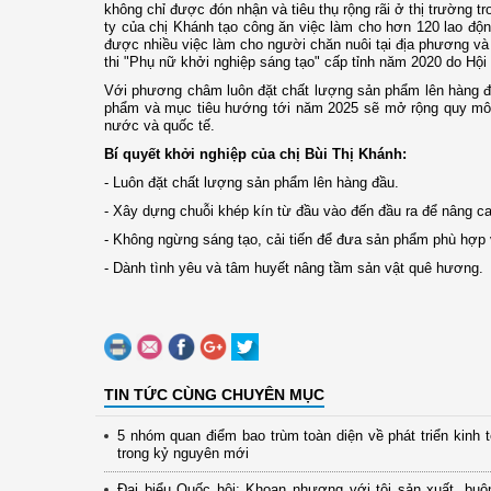
không chỉ được đón nhận và tiêu thụ rộng rãi ở thị trườn
ty của chị Khánh tạo công ăn việc làm cho hơn 120 lao động
được nhiều việc làm cho người chăn nuôi tại địa phương và 
thi "Phụ nữ khởi nghiệp sáng tạo" cấp tỉnh năm 2020 do Hộ
Với phương châm luôn đặt chất lượng sản phẩm lên hàng đầ
phẩm và mục tiêu hướng tới năm 2025 sẽ mở rộng quy mô n
nước và quốc tế.
Bí quyết khởi nghiệp của chị Bùi Thị Khánh:
- Luôn đặt chất lượng sản phẩm lên hàng đầu.
- Xây dựng chuỗi khép kín từ đầu vào đến đầu ra để nâng c
- Không ngừng sáng tạo, cải tiến để đưa sản phẩm phù hợp v
- Dành tình yêu và tâm huyết nâng tầm sản vật quê hương.
TIN TỨC CÙNG CHUYÊN MỤC
5 nhóm quan điểm bao trùm toàn diện về phát triển kinh 
trong kỷ nguyên mới
Đại biểu Quốc hội: Khoan nhượng với tội sản xuất, buô