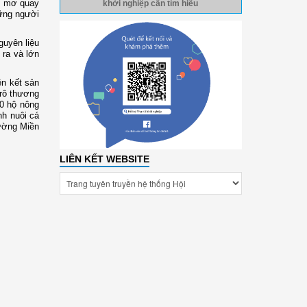
ớc mơ quay
khởi nghiệp cần tìm hiểu
hững người
guyên liệu
 ra và lớn
ên kết sản
 rô thương
00 hộ nông
nh nuôi cá
rường Miền
LIÊN KẾT WEBSITE