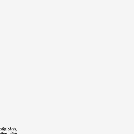
bấp bênh,
 sống, năm