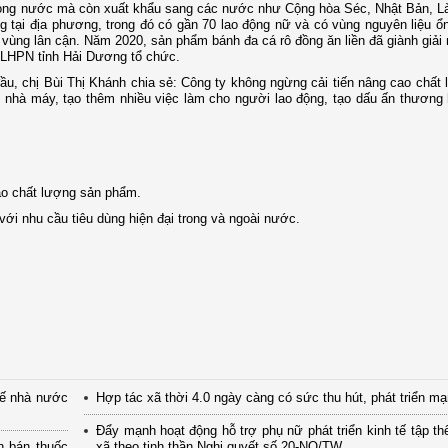
g trong nước mà còn xuất khẩu sang các nước như Cộng hòa Séc, Nhật Bản,
 tại địa phương, trong đó có gần 70 lao động nữ và có vùng nguyên liệu ổn
vùng lân cận. Năm 2020, sản phẩm bánh đa cá rô đồng ăn liền đã giành giải
i LHPN tỉnh Hải Dương tổ chức.
u, chị Bùi Thị Khánh chia sẻ: Công ty không ngừng cải tiến nâng cao chất
hà máy, tạo thêm nhiều việc làm cho người lao động, tạo dấu ấn thương h
ao chất lượng sản phẩm.
ới nhu cầu tiêu dùng hiện đại trong và ngoài nước.
tế nhà nước
Hợp tác xã thời 4.0 ngày càng có sức thu hút, phát triển m
Đẩy mạnh hoạt động hỗ trợ phụ nữ phát triển kinh tế tập th
n bán thuốc
xã theo tinh thần Nghị quyết số 20-NQ/TW