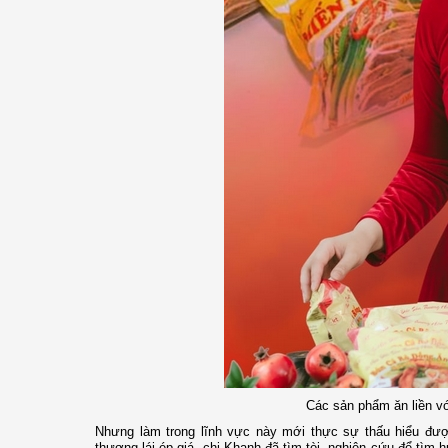
Các sản phẩm ăn liền vớ
Nhưng làm trong lĩnh vực này mới thực sự thấu hiểu được
thương lái ép giá, chị Khanh đã tìm tòi, nghiên cứu để tìm