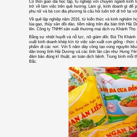
Có thời gian dài học tập, tu nghiệp với chuyên ngành kin
trở về làm việc trên quê hương. Làm gì, kinh doanh gì để p
phụ nữ và bà con địa phương là câu hỏi luôn trở đi trở lại v
Về quê lập nghiệp năm 2016, từ kiến thức và kinh nghiệm họ
lúa gạo, thủy sản dồi dào, tiềm năng trên địa bàn tỉnh Hải 
lên. Công ty TNHH sản xuất thương mại dịch vụ Khánh Thọ 
Bằng sự nhiệt huyết và nỗ lực, nữ giám đốc Bùi Thị Khánh c
xuất kinh doanh khép kín từ việc sản xuất con giống - thức
phẩm đi các nơi. Với 5 năm dày công tạo vùng nguyên liệu t
dân trong tỉnh Hải Dương và các tỉnh lân cận như Hưng Yên
đảm bảo đúng kĩ thuật, an toàn dịch bệnh. Trung bình mỗi 
Bắc.