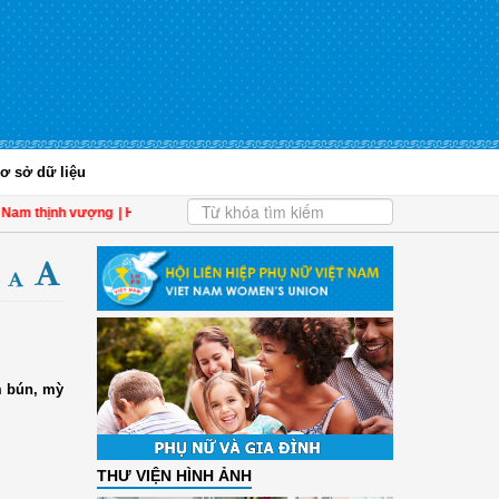
ơ sở dữ liệu
thịnh vượng
| Hội LHPN tỉnh Kiên Giang biểu dương phụ nữ tiêu biểu trong tham 
m bún, mỳ
THƯ VIỆN HÌNH ẢNH