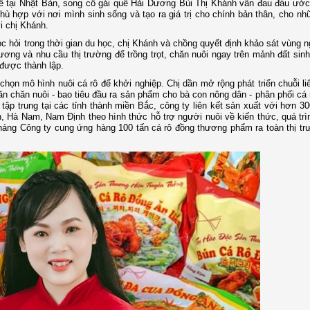
h tế tại Nhật Bản, song cô gái quê Hải Dương Bùi Thị Khánh vẫn đau đáu ư
hù hợp với nơi mình sinh sống và tạo ra giá trị cho chính bản thân, cho n
ới chị Khánh.
c hỏi trong thời gian du học, chị Khánh và chồng quyết định khảo sát vùng n
Dương và nhu cầu thị trường để trồng trọt, chăn nuôi ngay trên mảnh đất sinh
được thành lập.
họn mô hình nuôi cá rô để khởi nghiệp. Chị dần mở rộng phát triển chuỗi li
 ăn chăn nuôi - bao tiêu đầu ra sản phẩm cho bà con nông dân - phân phối cá
ập trung tại các tỉnh thành miền Bắc, công ty liên kết sản xuất với hơn 3
, Hà Nam, Nam Định theo hình thức hỗ trợ người nuôi về kiến thức, quá trì
tháng Công ty cung ứng hàng 100 tấn cá rô đồng thương phẩm ra toàn thị t