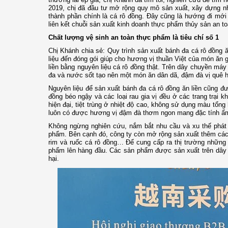
2019, chị đã đầu tư mở rộng quy mô sản xuất, xây dựng nhà
thành phần chính là cá rô đồng. Đây cũng là hướng đi mới 
liên kết chuỗi sản xuất kinh doanh thực phẩm thủy sản an to
Chất lượng vệ sinh an toàn thực phẩm là tiêu chí số 1
Chị Khánh chia sẻ: Quy trình sản xuất bánh đa cá rô đồng 
liệu đến đóng gói giúp cho hương vị thuần Việt của món ăn g
liền bằng nguyên liệu cá rô đồng thật. Trên dây chuyền má
đa và nước sốt tạo nên một món ăn dân dã, đậm đà vị quê 
Nguyên liệu để sản xuất bánh đa cá rô đồng ăn liền cũng 
đồng béo ngậy và các loại rau gia vị đều ở các trang trại
hiện đại, tiệt trùng ở nhiệt độ cao, không sử dụng màu tổn
luôn có được hương vị đậm đà thơm ngon mang đặc tính ẩm
Không ngừng nghiên cứu, nắm bắt nhu cầu và xu thế phát tr
phẩm. Bên cạnh đó, công ty còn mở rộng sản xuất thêm các 
rim và ruốc cá rô đồng… Để cung cấp ra thị trường những s
phẩm lên hàng đầu. Các sản phẩm được sản xuất trên dây 
hại.