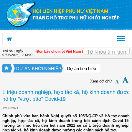
Truy cập nội dung luôn
Thứ sáu, ngày
riển kinh tế tư nhân - Đòn bẩy cho một Việt Nam thịnh vượng
| Hội LHPN tỉnh Ki
07/08/2026
,
12:13:00
DỰ ÁN KHỞI NGHIỆP
Dự án tiêu biểu
Xem cỡ chữ
1 triệu doanh nghiệp, hợp tác xã, hộ kinh doanh được
hỗ trợ "vượt bão" Covid-19
12/09/2021
Chính phủ vừa ban hành Nghị quyết số 105/NQ-CP về hỗ trợ doanh
nghiệp, hợp tác xã, hộ kinh doanh trong bối cảnh dịch Covid-19,
hướng tới mục tiêu đến hết năm 2021 sẽ có 1 triệu doanh nghiệp,
hợp tác xã, hộ kinh doanh được hưởng các chính sách hỗ trợ.