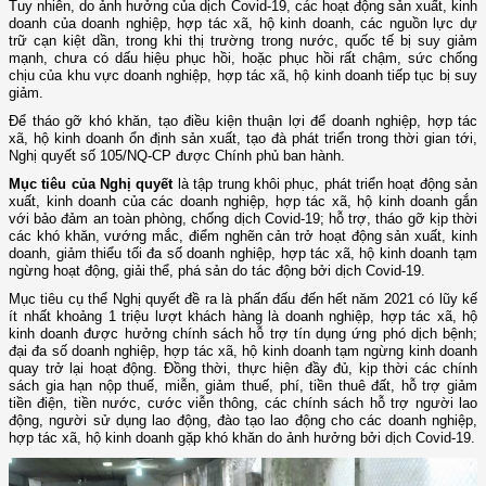
Tuy nhiên, do ảnh hưởng của dịch Covid-19, các hoạt động sản xuất, kinh
doanh của doanh nghiệp, hợp tác xã, hộ kinh doanh, các nguồn lực dự
trữ cạn kiệt dần, trong khi thị trường trong nước, quốc tế bị suy giảm
mạnh, chưa có dấu hiệu phục hồi, hoặc phục hồi rất chậm, sức chống
chịu của khu vực doanh nghiệp, hợp tác xã, hộ kinh doanh tiếp tục bị suy
giảm.
Để tháo gỡ khó khăn, tạo điều kiện thuận lợi để doanh nghiệp, hợp tác
xã, hộ kinh doanh ổn định sản xuất, tạo đà phát triển trong thời gian tới,
Nghị quyết số 105/NQ-CP được Chính phủ ban hành.
Mục tiêu của Nghị quyết
là tập trung khôi phục, phát triển hoạt động sản
xuất, kinh doanh của các doanh nghiệp, hợp tác xã, hộ kinh doanh gắn
với bảo đảm an toàn phòng, chống dịch Covid-19; hỗ trợ, tháo gỡ kịp thời
các khó khăn, vướng mắc, điểm nghẽn cản trở hoạt động sản xuất, kinh
doanh, giảm thiểu tối đa số doanh nghiệp, hợp tác xã, hộ kinh doanh tạm
ngừng hoạt động, giải thể, phá sản do tác động bởi dịch Covid-19.
Mục tiêu cụ thể Nghị quyết đề ra là phấn đấu đến hết năm 2021 có lũy kế
ít nhất khoảng 1 triệu lượt khách hàng là doanh nghiệp, hợp tác xã, hộ
kinh doanh được hưởng chính sách hỗ trợ tín dụng ứng phó dịch bệnh;
đại đa số doanh nghiệp, hợp tác xã, hộ kinh doanh tạm ngừng kinh doanh
quay trở lại hoạt động. Đồng thời, thực hiện đầy đủ, kịp thời các chính
sách gia hạn nộp thuế, miễn, giảm thuế, phí, tiền thuê đất, hỗ trợ giảm
tiền điện, tiền nước, cước viễn thông, các chính sách hỗ trợ người lao
động, người sử dụng lao động, đào tạo lao động cho các doanh nghiệp,
hợp tác xã, hộ kinh doanh gặp khó khăn do ảnh hưởng bởi dịch Covid-19.