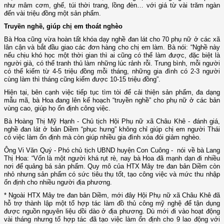
như mâm cơm, ghế, túi thời trang, lồng đèn… với giá từ vài trăm ngàn
đến vài triệu đồng một sản phẩm.
Truyền nghề, giúp chị em thoát nghèo
Bà Hoa cũng vừa hoàn tất khóa dạy nghề đan lát cho 70 phụ nữ ở các xã
lân cận và bắt đầu giao các đơn hàng cho chị em làm. Bà nói: “Nghề này
nếu chịu khó học một thời gian thì ai cũng có thể làm được, đặc biệt là
người già, có thể tranh thủ làm những lúc rảnh rỗi. Trung bình, mỗi người
có thể kiếm từ 4-5 triệu đồng mỗi tháng, những gia đình có 2-3 người
cùng làm thì tháng cũng kiếm được 10-15 triệu đồng”.
Hiện tại, bên cạnh việc tiếp tục tìm tòi để cải thiện sản phẩm, đa dạng
mẫu mã, bà Hoa đang lên kế hoạch “truyền nghề” cho phụ nữ ở các bản
vùng cao, giúp họ ổn định công việc.
Bà Hoàng Thị Mỹ Hạnh - Chủ tịch Hội Phụ nữ xã Châu Khê - đánh giá,
nghề đan lát ở bản Diềm “phục hưng” không chỉ giúp chị em người Thái
có việc làm ổn định mà còn giúp nhiều gia đình xóa đói giảm nghèo.
Ông Vi Văn Quý - Phó chủ tịch UBND huyện Con Cuông - nói về bà Lang
Thị Hoa: “Vốn là một người khá rụt rè, nay bà Hoa đã mạnh dạn đi nhiều
nơi để quảng bá sản phẩm. Quy mô của HTX Mây tre đan bản Diềm còn
nhỏ nhưng sản phẩm có sức tiêu thụ tốt, tạo công việc và mức thu nhập
ổn định cho nhiều người địa phương.
* Ngoài HTX Mây tre đan bản Diềm, mới đây Hội Phụ nữ xã Châu Khê đã
hỗ trợ thành lập một tổ hợp tác làm đồ thủ công mỹ nghệ để tận dụng
được nguồn nguyên liệu dồi dào ở địa phương. Dù mới đi vào hoạt động
vài tháng nhưng tổ hợp tác đã tạo việc làm ổn định cho 9 lao động với