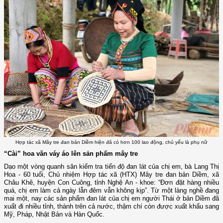
Hợp tác xã Mây tre đan bản Diềm hiện đã có hơn 100 lao động, chủ yếu là phụ nữ
“Cài” hoa văn váy áo lên sản phẩm mây tre
Dạo một vòng quanh sân kiểm tra tiến độ đan lát của chị em, bà Lang Thị
Hoa - 60 tuổi, Chủ nhiệm Hợp tác xã (HTX) Mây tre đan bản Diềm, xã
Châu Khê, huyện Con Cuông, tỉnh Nghệ An - khoe: “Đơn đặt hàng nhiều
quá, chị em làm cả ngày lẫn đêm vẫn không kịp”. Từ một làng nghề đang
mai một, nay các sản phẩm đan lát của chị em người Thái ở bản Diềm đã
xuất đi nhiều tỉnh, thành trên cả nước, thậm chí còn được xuất khẩu sang
Mỹ, Pháp, Nhật Bản và Hàn Quốc.