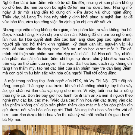
Nghề đan lát ở bản Diềm vốn có từ rất lâu đời, nhưng vì sản phẩm không
có chỗ tiêu thụ nên bà con bỏ nghề để lên núi hái dược liệu. Nhưng mỗi
ngày đi từ mờ sáng đến tối cũng chỉ kiếm được vài chục ngàn đồng.
Thấy vậy, bà Lang Thị Hoa nảy sinh ý định khôi phục lại nghề đan lát để
vừa bảo tồn, vừa tạo công việc ổn định giúp chị em đỡ vất vả.
Nhưng mọi việc cũng không đơn giản, sản phẩm làm ra vẫn không thu hút
được khách hàng, khiến chị em chán nản. Không để chị em bỏ nghề một
lần nữa, bà Hoa quyết định đến các bản làng khác gặp các nghệ nhân,
người già học hỏi thêm kinh nghiệm, kỹ thuật đan lát, nguyên vật liệu
mới, để sản phẩm đa dạng hơn. “Mỗi nơi mình học được một ít. Từ đó,
mình cải thiện sản phẩm sao cho đẹp mắt nhất” - bà Hoa nói. Tuy nhiên,
sản phẩm đan lát của bản Diềm chỉ thực sự được chú ý khi đưa hoa văn
trên váy áo thổ cẩm của người Thái vào. Bà Hoa bảo, cách này không chỉ
tăng tính thẩm mỹ, tạo nét đặc biệt của sản phẩm mây tre đan làng Diềm,
mà còn giới thiệu bản sắc văn hóa của người Thái tới cộng đồng.
Là một trong những thợ lành nghề của HTX, bà Vy Thị Nội (73 tuổi) nói
rằng, con gái Thái ngày xưa trước khi về nhà chồng phải tự tay thêu váy
áo, gối chăn và đan các vật dụng cho mình. Vì vậy, tuổi như bà ai cũng
thạo nghề cả. Bọn trẻ bây giờ học hành rồi đi làm ăn xa nên ít người theo
nghề như các bà, các mẹ. “Việc đưa các hình hoa văn đặc trưng vào các
sản phẩm không chỉ giúp sản phẩm thêm đẹp mắt mà còn góp phần gìn
giữ được nét văn hóa của người Thái. Nhưng thêu hoa văn trên vải dễ
hơn, còn đan được hình hoa văn thì cầu kỳ và mất nhiều thời gian hơn” -
bà Nội nói.