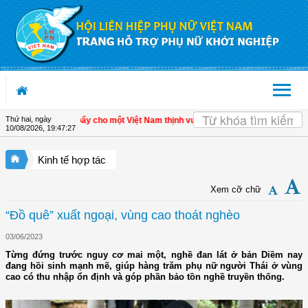
Truy cập nội dung luôn
Thứ hai, ngày
h tế tư nhân - Đòn bẩy cho một Việt Nam thịnh vượng
| Hội LHPN tỉnh Kiên Giang
10/08/2026
,
19:47:28
Kinh tế hợp tác
Xem cỡ chữ
“Đồ quê” xuất ngoại, vùng cao thoát nghèo
03/06/2023
Từng đứng trước nguy cơ mai một, nghề đan lát ở bản Diềm nay
đang hồi sinh mạnh mẽ, giúp hàng trăm phụ nữ người Thái ở vùng
cao có thu nhập ổn định và góp phần bảo tồn nghề truyền thống.