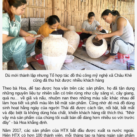
Dù mới thành lập nhưng Tổ hợp tác đồ thủ công mỹ nghệ xã Châu Khê
cũng đã thu hút được nhiều khách hàng
Theo bà Hoa, để tạo được hoa văn trên các sản phẩm, họ đã tận dụng
những nguyên liệu tự nhiên sẵn có trên rừng như cây săng vì, cây giang,
quả nu… về giã và nấu, nhuộm nan theo những màu sắc khác nhau để
làm họa tiết và phối màu lên bề mặt sản phẩm. Cũng nhờ đó mà đồ dùng
sinh hoạt hằng ngày của người Thái đã được cách tân, nổi bật, bắt mắt
và đặc biệt là không dùng hóa chất, khiến khách hàng rất thích thú. “Nhờ
vậy mà sản phẩm của chúng tôi xuất bán dễ dàng hơn nhiều so với trước
đây” - bà Hoa khẳng định.
Năm 2017, các sản phẩm của HTX bắt đầu được xuất ra nước ngoài.
Hiện HTX có hơn 100 thành viên, mỗi tháng tạo ra hàng ngàn sản phẩm