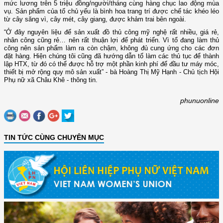
mức lương trên 5 triệu đồng/người/tháng cùng hàng chục lao động mùa
vụ. Sản phẩm của tổ chủ yếu là bình hoa trang trí được chế tác khéo léo
từ cây săng vì, cây mét, cây giang, được khảm trai bên ngoài.
“Ở đây nguyên liệu để sản xuất đồ thủ công mỹ nghệ rất nhiều, giá rẻ,
nhân công cũng rẻ… nên rất thuận lợi để phát triển. Vì tổ đang làm thủ
công nên sản phẩm làm ra còn chậm, không đủ cung ứng cho các đơn
đặt hàng. Hiện chúng tôi cũng đã hướng dẫn tổ làm các thủ tục để thành
lập HTX, từ đó có thể được hỗ trợ một phần kinh phí để đầu tư máy móc,
thiết bị mở rộng quy mô sản xuất” - bà Hoàng Thị Mỹ Hạnh - Chủ tịch Hội
Phụ nữ xã Châu Khê - thông tin.
phunuonline
TIN TỨC CÙNG CHUYÊN MỤC