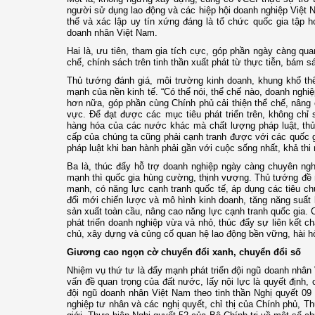
người sử dụng lao động và các hiệp hội doanh nghiệp Việt N
thế và xác lập uy tín xứng đáng là tổ chức quốc gia tập 
doanh nhân Việt Nam.
Hai là, ưu tiên, tham gia tích cực, góp phần ngày càng qua
chế, chính sách trên tinh thần xuất phát từ thực tiễn, bám sá
Thủ tướng đánh giá, môi trường kinh doanh, khung khổ thể 
mạnh của nền kinh tế. “Có thể nói, thể chế nào, doanh nghi
hơn nữa, góp phần cùng Chính phủ cải thiện thể chế, nâng
vực. Để đạt được các mục tiêu phát triển trên, không ch
hàng hóa của các nước khác mà chất lượng pháp luật, thủ
cấp của chúng ta cũng phải cạnh tranh được với các quốc g
pháp luật khi ban hành phải gần với cuộc sống nhất, khả thi 
Ba là, thúc đẩy hỗ trợ doanh nghiệp ngày càng chuyên ng
mạnh thì quốc gia hùng cường, thịnh vượng. Thủ tướng đề ng
mạnh, có năng lực cạnh tranh quốc tế, áp dụng các tiêu chu
đổi mới chiến lược và mô hình kinh doanh, tăng năng suất l
sản xuất toàn cầu, nâng cao năng lực cạnh tranh quốc gia.
phát triển doanh nghiệp vừa và nhỏ, thúc đẩy sự liên kết 
chủ, xây dựng và củng cố quan hệ lao động bền vững, hài h
Giương cao ngọn cờ chuyển đổi xanh, chuyển đổi số
Nhiệm vụ thứ tư là đẩy mạnh phát triển đội ngũ doanh nhân V
vấn đề quan trọng của đất nước, lấy nội lực là quyết định, 
đội ngũ doanh nhân Việt Nam theo tinh thần Nghị quyết 09 
nghiệp tư nhân và các nghị quyết, chỉ thị của Chính phủ, 