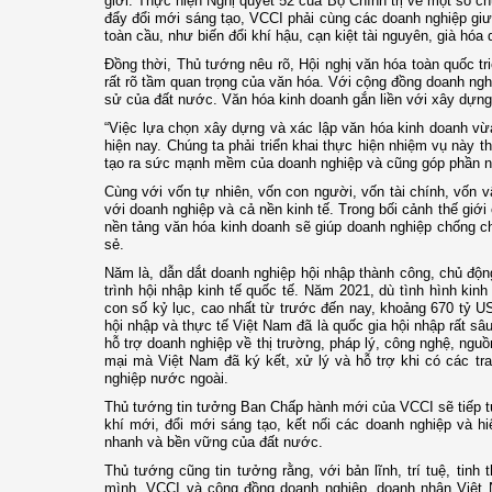
giới. Thực hiện Nghị quyết 52 của Bộ Chính trị về một số c
đẩy đổi mới sáng tạo, VCCI phải cùng các doanh nghiệp giư
toàn cầu, như biến đổi khí hậu, cạn kiệt tài nguyên, già hóa
Đồng thời, Thủ tướng nêu rõ, Hội nghị văn hóa toàn quốc tri
rất rõ tầm quan trọng của văn hóa. Với cộng đồng doanh nghi
sử của đất nước. Văn hóa kinh doanh gắn liền với xây dựng 
“Việc lựa chọn xây dựng và xác lập văn hóa kinh doanh vừa
hiện nay. Chúng ta phải triển khai thực hiện nhiệm vụ này 
tạo ra sức mạnh mềm của doanh nghiệp và cũng góp phần nâng
Cùng với vốn tự nhiên, vốn con người, vốn tài chính, vốn vậ
với doanh nghiệp và cả nền kinh tế. Trong bối cảnh thế giới
nền tảng văn hóa kinh doanh sẽ giúp doanh nghiệp chống ch
sẻ.
Năm là, dẫn dắt doanh nghiệp hội nhập thành công, chủ độn
trình hội nhập kinh tế quốc tế. Năm 2021, dù tình hình k
con số kỷ lục, cao nhất từ trước đến nay, khoảng 670 tỷ U
hội nhập và thực tế Việt Nam đã là quốc gia hội nhập rất s
hỗ trợ doanh nghiệp về thị trường, pháp lý, công nghệ, nguồ
mại mà Việt Nam đã ký kết, xử lý và hỗ trợ khi có các tran
nghiệp nước ngoài.
Thủ tướng tin tưởng Ban Chấp hành mới của VCCI sẽ tiếp tụ
khí mới, đổi mới sáng tạo, kết nối các doanh nghiệp và hiệ
nhanh và bền vững của đất nước.
Thủ tướng cũng tin tưởng rằng, với bản lĩnh, trí tuệ, tinh
mình, VCCI và cộng đồng doanh nghiệp, doanh nhân Việt 