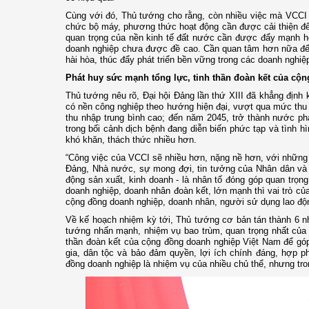
Cùng với đó, Thủ tướng cho rằng, còn nhiều việc mà VCCI c
chức bộ máy, phương thức hoạt động cần được cải thiện để 
quan trọng của nền kinh tế đất nước cần được đẩy mạnh hơ
doanh nghiệp chưa được đề cao. Cần quan tâm hơn nữa đến
hài hòa, thúc đẩy phát triển bền vững trong các doanh nghi
Phát huy sức mạnh tổng lực, tinh thần đoàn kết của cộ
Thủ tướng nêu rõ, Đại hội Đảng lần thứ XIII đã khẳng định 
có nền công nghiệp theo hướng hiện đại, vượt qua mức thu n
thu nhập trung bình cao; đến năm 2045, trở thành nước phát
trong bối cảnh dịch bệnh đang diễn biến phức tạp và tình hì
khó khăn, thách thức nhiều hơn.
“Công việc của VCCI sẽ nhiều hơn, nặng nề hơn, với những
Đảng, Nhà nước, sự mong đợi, tin tưởng của Nhân dân và c
động sản xuất, kinh doanh - là nhân tố đóng góp quan trọn
doanh nghiệp, doanh nhân đoàn kết, lớn mạnh thì vai trò củ
cộng đồng doanh nghiệp, doanh nhân, người sử dụng lao độn
Về kế hoạch nhiệm kỳ tới, Thủ tướng cơ bản tán thành 6 n
tướng nhấn mạnh, nhiệm vụ bao trùm, quan trọng nhất của VC
thần đoàn kết của cộng đồng doanh nghiệp Việt Nam để góp 
gia, dân tộc và bảo đảm quyền, lợi ích chính đáng, hợp 
đồng doanh nghiệp là nhiệm vụ của nhiều chủ thể, nhưng tron