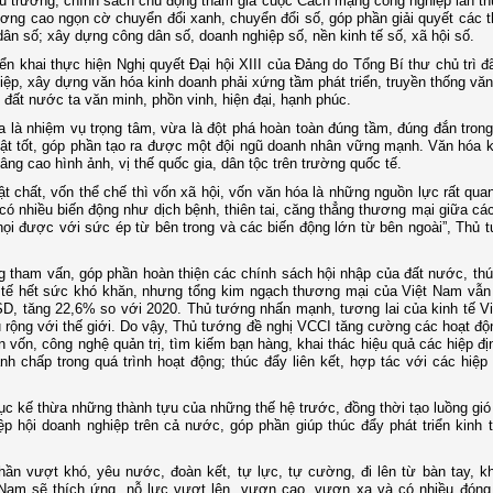
hủ trương, chính sách chủ động tham gia cuộc Cách mạng công nghiệp lần th
ơng cao ngọn cờ chuyển đổi xanh, chuyển đổi số, góp phần giải quyết các 
 dân số; xây dựng công dân số, doanh nghiệp số, nền kinh tế số, xã hội số.
ển khai thực hiện Nghị quyết Đại hội XIII của Đảng do Tổng Bí thư chủ trì đ
ệp, xây dựng văn hóa kinh doanh phải xứng tầm phát triển, truyền thống văn 
đất nước ta văn minh, phồn vinh, hiện đại, hạnh phúc.
 là nhiệm vụ trọng tâm, vừa là đột phá hoàn toàn đúng tầm, đúng đắn trong
thật tốt, góp phần tạo ra được một đội ngũ doanh nhân vững mạnh. Văn hóa 
 cao hình ảnh, vị thế quốc gia, dân tộc trên trường quốc tế.
t chất, vốn thể chế thì vốn xã hội, vốn văn hóa là những nguồn lực rất quan
 có nhiều biến động như dịch bệnh, thiên tai, căng thẳng thương mại giữa cá
ọi được với sức ép từ bên trong và các biến động lớn từ bên ngoài”, Thủ 
g tham vấn, góp phần hoàn thiện các chính sách hội nhập của đất nước, th
inh tế hết sức khó khăn, nhưng tổng kim ngạch thương mại của Việt Nam vẫ
SD, tăng 22,6% so với 2020. Thủ tướng nhấn mạnh, tương lai của kinh tế V
âu rộng với thế giới. Do vậy, Thủ tướng đề nghị VCCI tăng cường các hoạt độ
n vốn, công nghệ quản trị, tìm kiếm bạn hàng, khai thác hiệu quả các hiệp đ
h chấp trong quá trình hoạt động; thúc đẩy liên kết, hợp tác với các hiệp
c kế thừa những thành tựu của những thế hệ trước, đồng thời tạo luồng gió
p hội doanh nghiệp trên cả nước, góp phần giúp thúc đẩy phát triển kinh t
 thần vượt khó, yêu nước, đoàn kết, tự lực, tự cường, đi lên từ bàn tay, k
Nam sẽ thích ứng, nỗ lực vượt lên, vươn cao, vươn xa và có nhiều đóng