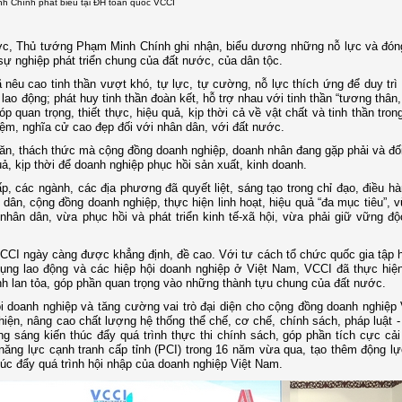
h Chính phát biểu tại ĐH toàn quốc VCCI
ước, Thủ tướng Phạm Minh Chính ghi nhận, biểu dương những nỗ lực và đón
 nghiệp phát triển chung của đất nước, của dân tộc.
nêu cao tinh thần vượt khó, tự lực, tự cường, nỗ lực thích ứng để duy trì
lao động; phát huy tinh thần đoàn kết, hỗ trợ nhau với tinh thần “tương thân,
quan trọng, thiết thực, hiệu quả, kịp thời cả về vật chất và tinh thần tron
iệm, nghĩa cử cao đẹp đối với nhân dân, với đất nước.
hăn, thách thức mà cộng đồng doanh nghiệp, doanh nhân đang gặp phải và đố
quả, kịp thời để doanh nghiệp phục hồi sản xuất, kinh doanh.
, các ngành, các địa phương đã quyết liệt, sáng tạo trong chỉ đạo, điều h
 dân, cộng đồng doanh nghiệp, thực hiện linh hoạt, hiệu quả “đa mục tiêu”, 
ân dân, vừa phục hồi và phát triển kinh tế-xã hội, vừa phải giữ vững độ
 VCCI ngày càng được khẳng định, đề cao. Với tư cách tổ chức quốc gia tập 
ụng lao động và các hiệp hội doanh nghiệp ở Việt Nam, VCCI đã thực hiện
nh lan tỏa, góp phần quan trọng vào những thành tựu chung của đất nước.
 doanh nghiệp và tăng cường vai trò đại diện cho cộng đồng doanh nghiệp
ện, nâng cao chất lượng hệ thống thể chế, cơ chế, chính sách, pháp luật -
 sáng kiến thúc đẩy quá trình thực thi chính sách, góp phần tích cực cải
năng lực cạnh tranh cấp tỉnh (PCI) trong 16 năm vừa qua, tạo thêm động l
húc đẩy quá trình hội nhập của doanh nghiệp Việt Nam.