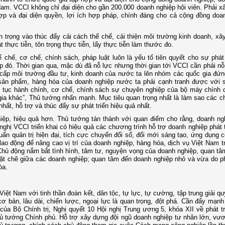
am. VCCI không chỉ đại diện cho gần 200.000 doanh nghiệp hội viên. Phải x
hợp và đại diện quyền, lợi ích hợp pháp, chính đáng cho cả cộng đồng doa
n trọng vào thúc đẩy cải cách thể chế, cải thiện môi trường kinh doanh, x
t thực tiễn, tôn trọng thực tiễn, lấy thực tiễn làm thước đo.
chế, cơ chế, chính sách, pháp luật luôn là yếu tố tiên quyết cho sự phát 
ệp đó. Thời gian qua, mặc dù đã nỗ lực nhưng thời gian tới VCCI cần phải nỗ
 cấp môi trường đầu tư, kinh doanh của nước ta lên nhóm các quốc gia đứ
ỉ sản phẩm, hàng hóa của doanh nghiệp nước ta phải cạnh tranh được với 
 tục hành chính, cơ chế, chính sách sự chuyên nghiệp của bộ máy chính 
ia khác”, Thủ tướng nhấn mạnh. Mục tiêu quan trọng nhất là làm sao các c
nhất, hỗ trợ và thúc đẩy sự phát triển hiệu quả nhất.
hiệp, hiệu quả hơn. Thủ tướng tán thành với quan điểm cho rằng, doanh n
hị VCCI triển khai có hiệu quả các chương trình hỗ trợ doanh nghiệp phát 
ẩn quản trị hiện đại, tích cực chuyển đổi số, đổi mới sáng tạo, ứng dụng 
ao động để nâng cao vị trí của doanh nghiệp, hàng hóa, dịch vụ Việt Nam t
 Chủ động nắm bắt tình hình, tâm tư, nguyện vọng của doanh nghiệp, quan t
chặt chẽ giữa các doanh nghiệp; quan tâm đến doanh nghiệp nhỏ và vừa do 
òa.
iệt Nam với tinh thần đoàn kết, dân tộc, tự lực, tự cường, tập trung giải q
cơ bản, lâu dài, chiến lược, ngoại lực là quan trọng, đột phá. Cần đẩy mạnh 
của Bộ Chính trị, Nghị quyết 10 Hội nghị Trung ương 5, khóa XII về phát t
Thủ tướng Chính phủ. Hỗ trợ xây dựng đội ngũ doanh nghiệp tư nhân lớn, vư