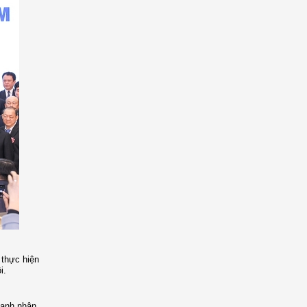
 thực hiện
i.
oanh nhân,