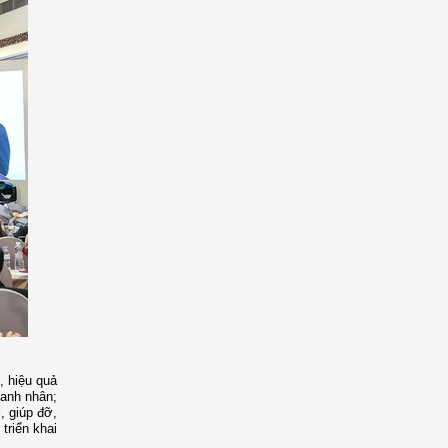
, hiệu quả
oanh nhân;
, giúp đỡ,
triển khai