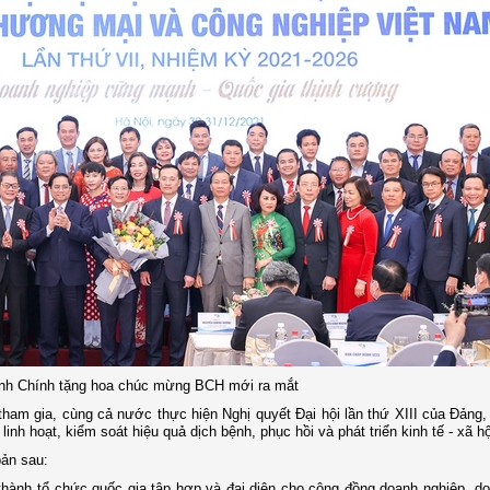
h Chính tặng hoa chúc mừng BCH mới ra mắt
am gia, cùng cả nước thực hiện Nghị quyết Đại hội lần thứ XIII của Đảng,
linh hoạt, kiểm soát hiệu quả dịch bệnh, phục hồi và phát triển kinh tế - xã hộ
bản sau:
hành tổ chức quốc gia tập hợp và đại diện cho cộng đồng doanh nghiệp, d