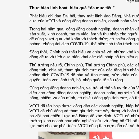
Phạm Min
Thực hiện linh hoạt, hiệu quả “đa mục tiêu”
Phát biểu chỉ đạo Đại hội, thay mặt lãnh đạo Đảng, Nhà n
cực của VCCI và cộng đồng doanh nghiệp, doanh nhân vào sự
Trong hai năm qua, cộng đồng doanh nghiệp, doanh nhân đã 
sản xuất, kinh doanh, tạo ra việc làm và thu nhập cho người 
để cùng vượt qua khó khăn và thách thức; có nhiều đóng góp 
phòng, chống đại dịch COVID-19, thể hiện tinh thần trách nh
Đồng thời, Chính phủ thấu hiểu và chia sẻ với những khó k
động đề ra và tích cực triển khai các giải pháp hỗ trợ hiệu 
Thủ tướng nêu rõ, Chính phủ, Thủ tướng Chính phủ, các cấp
đồng tình, chia sẻ, tham gia tích cực của các tầng lớp nhân
chống dịch COVID-19 để bảo vệ tính mạng, sức khỏe của nh
quyền, toàn vẹn lãnh thổ, hội nhập quốc tế sâu rộng.
Cùng cộng đồng doanh nghiệp, vai trò, vị thế và uy tín của
diện cho cộng đồng doanh nghiệp, doanh nhân, người sử d
năng, nhiệm vụ của mình, có nhiều đóng góp tích cực, có tí
VCCI đã tập hợp được đông đảo các doanh nghiệp, hiệp hội
VCCI đã chủ động và tham gia tích cực xây dựng và hoàn thi
ba đột phá chiến lược mà Đảng đã xác định. VCCI có những
trường kinh doanh như việc nghiên cứu và công bố Chỉ số 
lực mới cho sự phát triển. VCCI cũng tích cực dẫn dắt và t