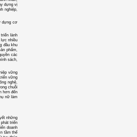
ây dựng vị
nh nghiệp,
ây dựng cơ
triển lành
 lực nhiều
ng đầu khu
sản phẩm,
quyền các
hính sách,
ghiệp vững
triển vững
công nghệ,
rong chuỗi
âm hơn đến
phụ nữ làm
uyết những
phát triển
riển doanh
ơn tầm thế