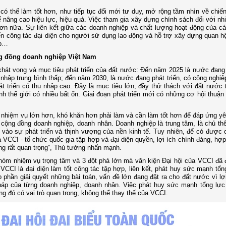
ó thể làm tốt hơn, như tiếp tục đổi mới tư duy, mở rộng tầm nhìn về chiế
nâng cao hiệu lực, hiệu quả. Việc tham gia xây dựng chính sách đối với nh
n nữa. Sự liên kết giữa các doanh nghiệp và chất lượng hoạt động của cá
 công tác đại diện cho người sử dụng lao động và hỗ trợ xây dựng quan h
ệp…
ng đồng doanh nghiệp Việt Nam
khát vọng và mục tiêu phát triển của đất nước: Đến năm 2025 là nước đang 
hập trung bình thấp; đến năm 2030, là nước đang phát triển, có công nghiệp
 triển có thu nhập cao. Đây là mục tiêu lớn, đầy thử thách với đất nước t
nh thế giới có nhiều bất ổn. Giai đoạn phát triển mới có những cơ hội thuận
 nhiệm vụ lớn hơn, khó khăn hơn phải làm và cần làm tốt hơn để đáp ứng y
ộng đồng doanh nghiệp, doanh nhân. Doanh nghiệp là trung tâm, là chủ th
g vào sự phát triển và thịnh vượng của nền kinh tế. Tuy nhiên, để có được
a VCCI - tổ chức quốc gia tập hợp và đại diện quyền, lợi ích chính đáng, hợ
g rất quan trọng”, Thủ tướng nhấn mạnh.
hóm nhiệm vụ trọng tâm và 3 đột phá lớn mà văn kiện Đại hội của VCCI đã 
CI là đại diện làm tốt công tác tập hợp, liên kết, phát huy sức mạnh tổng
phần giải quyết những bài toán, vấn đề lớn đang đặt ra cho đất nước vì lợ
pháp của từng doanh nghiệp, doanh nhân. Việc phát huy sức mạnh tổng lực
g đó có vai trò quan trọng, không thể thay thế của VCCI.