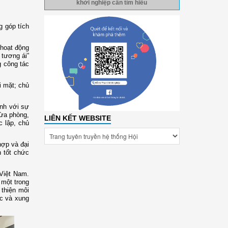
khởi nghiệp cần tìm hiểu
g góp tích
 hoạt động
 tương ái”
g công tác
i mặt; chủ
ành với sự
vừa phòng,
LIÊN KẾT WEBSITE
c lập, chủ
hợp và đại
 tốt chức
 Việt Nam.
 một trong
 thiện môi
ực và xung