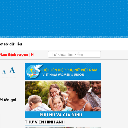
ơ sở dữ liệu
hịnh vượng
| Hội LHPN tỉnh Kiên Giang biểu dương phụ nữ tiêu biểu trong tham g
i tên gọi
THƯ VIỆN HÌNH ẢNH