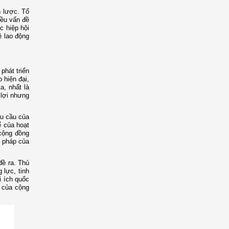
n lược. Tổ
iều vấn đề
c hiệp hội
ệ lao động
phát triển
 hiện đại,
a, nhất là
 lợi nhưng
êu cầu của
ể của hoạt
 cộng đồng
p pháp của
đề ra. Thủ
 lực, tinh
i ích quốc
 của cộng