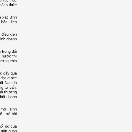
ứ tư; thúc
thách thức
ã xác định
hóa - lịch
 điều kiện
kinh doanh
 trọng đối
c nước thì
tướng chia
úc đẩy quá
n đạt được
iệt Nam là
ng tư vấn,
ịnh thương
 hội doanh
 mới, sinh
ế - xã hội
hối óc của
 góp quan