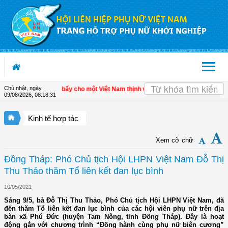
Truy cập nội dung luôn
Chủ nhật, ngày
inh tế tư nhân - Đòn bẩy cho một Việt Nam thịnh vượng
| Hội LHPN tỉnh Kiên Gia
09/08/2026
,
08:18:32
Kinh tế hợp tác
Xem cỡ chữ
Đồng Tháp: Phó Chủ tịch Hội LHPN Việt Nam Đỗ Thị
Thu Thảo thăm Tổ liên kết đan lục bình
10/05/2021
Sáng 9/5, bà Đỗ Thị Thu Thảo, Phó Chủ tịch Hội LHPN Việt Nam, đã
đến thăm Tổ liên kết đan lục bình của các hội viên phụ nữ trên địa
bàn xã Phú Đức (huyện Tam Nông, tỉnh Đồng Tháp). Đây là hoạt
động gắn với chương trình “Đồng hành cùng phụ nữ biên cương”