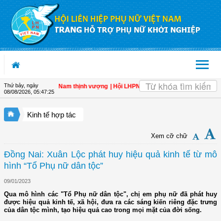
Truy cập nội dung luôn
Thứ bảy, ngày
n bẩy cho một Việt Nam thịnh vượng
| Hội LHPN tỉnh Kiên Giang biểu dương phụ n
08/08/2026
,
05:47:26
Kinh tế hợp tác
Xem cỡ chữ
Đồng Nai: Xuân Lộc phát huy hiệu quả kinh tế từ mô
hình “Tổ Phụ nữ dân tộc”
09/01/2023
Qua mô hình các "Tổ Phụ nữ dân tộc", chị em phụ nữ đã phát huy
được hiệu quả kinh tế, xã hội, đưa ra các sáng kiến riêng đặc trưng
của dân tộc mình, tạo hiệu quả cao trong mọi mặt của đời sống.