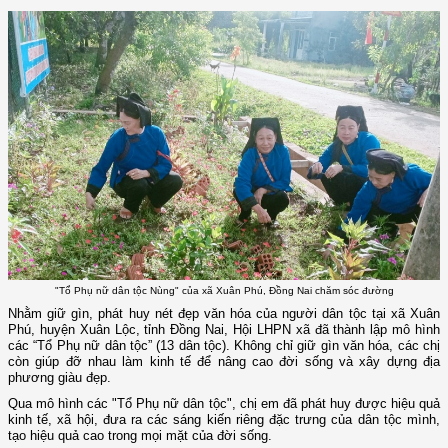
"Tổ Phụ nữ dân tộc Nùng" của xã Xuân Phú, Đồng Nai chăm sóc đường
Nhằm giữ gìn, phát huy nét đẹp văn hóa của người dân tộc tại xã Xuân
Phú, huyện Xuân Lộc, tỉnh Đồng Nai, Hội LHPN xã đã thành lập mô hình
các “Tổ Phụ nữ dân tộc” (13 dân tộc). Không chỉ giữ gìn văn hóa, các chị
còn giúp đỡ nhau làm kinh tế để nâng cao đời sống và xây dựng địa
phương giàu đẹp.
Qua mô hình các "Tổ Phụ nữ dân tộc", chị em đã phát huy được hiệu quả
kinh tế, xã hội, đưa ra các sáng kiến riêng đặc trưng của dân tộc mình,
tạo hiệu quả cao trong mọi mặt của đời sống.