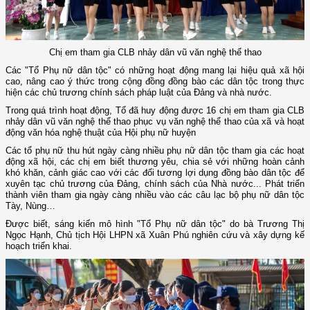
Chị em tham gia CLB nhảy dân vũ văn nghệ thể thao
Các "Tổ Phụ nữ dân tộc" có những hoạt động mang lại hiệu quả xã hội
cao, nâng cao ý thức trong cộng đồng đồng bào các dân tộc trong thực
hiện các chủ trương chính sách pháp luật của Đảng và nhà nước.
Trong quá trình hoạt động, Tổ đã huy động được 16 chị em tham gia CLB
nhảy dân vũ văn nghệ thể thao phục vụ văn nghệ thể thao của xã và hoạt
động văn hóa nghệ thuật của Hội phụ nữ huyện
Các tổ phụ nữ thu hút ngày càng nhiều phụ nữ dân tộc tham gia các hoạt
động xã hội, các chị em biết thương yêu, chia sẻ với những hoàn cảnh
khó khăn, cảnh giác cao với các đối tương lợi dụng đồng bào dân tộc để
xuyên tạc chủ trương của Đảng, chính sách của Nhà nước... Phát triển
thành viên tham gia ngày càng nhiều vào các câu lạc bộ phụ nữ dân tộc
Tày, Nùng…
Được biết, sáng kiến mô hình "Tổ Phụ nữ dân tộc" do bà Trương Thị
Ngọc Hạnh, Chủ tịch Hội LHPN xã Xuân Phú nghiên cứu và xây dựng kế
hoạch triển khai.