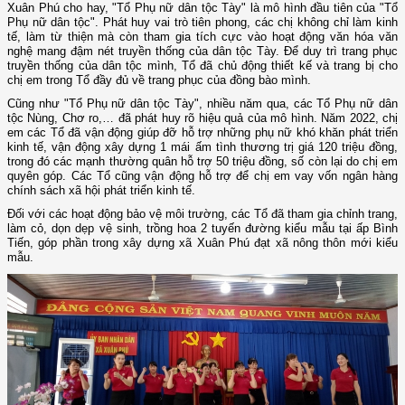
Xuân Phú cho hay, "Tổ Phụ nữ dân tộc Tày" là mô hình đầu tiên của "Tổ
Phụ nữ dân tộc". Phát huy vai trò tiên phong, các chị không chỉ làm kinh
tế, làm từ thiện mà còn tham gia tích cực vào hoạt động văn hóa văn
nghệ mang đậm nét truyền thống của dân tộc Tày. Để duy trì trang phục
truyền thống của dân tộc mình, Tổ đã chủ động thiết kế và trang bị cho
chị em trong Tổ đầy đủ về trang phục của đồng bào mình.
Cũng như "Tổ Phụ nữ dân tộc Tày", nhiều năm qua, các Tổ Phụ nữ dân
tộc Nùng, Chơ ro,… đã phát huy rõ hiệu quả của mô hình. Năm 2022, chị
em các Tổ đã vận động giúp đỡ hỗ trợ những phụ nữ khó khăn phát triển
kinh tế, vận động xây dựng 1 mái ấm tình thương trị giá 120 triệu đồng,
trong đó các mạnh thường quân hỗ trợ 50 triệu đồng, số còn lại do chị em
quyên góp. Các Tổ cũng vận động hỗ trợ để chị em vay vốn ngân hàng
chính sách xã hội phát triển kinh tế.
Đối với các hoạt động bảo vệ môi trường, các Tổ đã tham gia chỉnh trang,
làm cỏ, dọn dẹp vệ sinh, trồng hoa 2 tuyến đường kiểu mẫu tại ấp Bình
Tiến, góp phần trong xây dựng xã Xuân Phú đạt xã nông thôn mới kiểu
mẫu.