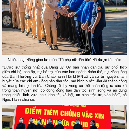
Nhiều hoạt động giao lưu của "Tổ phụ nữ dân tộc" đã được tổ chức
"Được sự thống nhất của Đảng ủy, Uỷ ban nhân dân xã, sự phối hợp
giữa chi bộ, ban ấp, sự hỗ trợ của các ban ngành đoàn thể, sự đồng lòng
của Ban Thường vụ, Ban Chấp hành Hội LHPN xã và sự tự nguyện, tâm
huyết của các chị em đồng bào dân tộc, mô hình bước đầu đã thành công
và mang lại sự lan tỏa. Chúng tôi hy vọng có thể nhân rộng ra các xã
trong toàn huyện nơi có đông đồng bào dân tộc sinh sống và áp dụng
trong nhiều lĩnh vực như kinh tế, xã hội, an ninh trật tự, văn hóa", bà
Ngọc Hạnh chia sẻ.