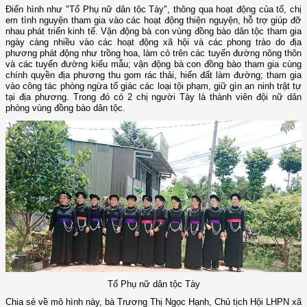
Điển hình như "Tổ Phụ nữ dân tộc Tày", thông qua hoạt động của tổ, chị
em tình nguyện tham gia vào các hoạt động thiện nguyện, hỗ trợ giúp đỡ
nhau phát triển kinh tế. Vận động bà con vùng đồng bào dân tộc tham gia
ngày càng nhiều vào các hoạt động xã hội và các phong trào do địa
phương phát động như trồng hoa, làm cỏ trên các tuyến đường nông thôn
và các tuyến đường kiểu mẫu; vận động bà con đồng bào tham gia cùng
chính quyền địa phương thu gom rác thải, hiến đất làm đường; tham gia
vào công tác phòng ngừa tố giác các loại tội phạm, giữ gìn an ninh trật tự
tại địa phương. Trong đó có 2 chị người Tày là thành viên đội nữ dân
phòng vùng đồng bào dân tộc.
Tổ Phụ nữ dân tộc Tày
Chia sẻ về mô hình này, bà Trương Thị Ngọc Hạnh, Chủ tịch Hội LHPN xã