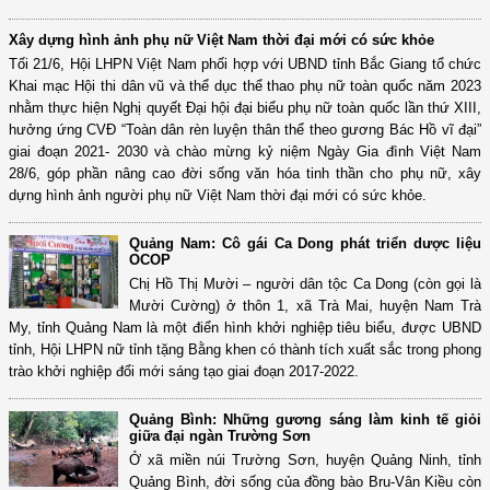
Xây dựng hình ảnh phụ nữ Việt Nam thời đại mới có sức khỏe
Tối 21/6, Hội LHPN Việt Nam phối hợp với UBND tỉnh Bắc Giang tổ chức
Khai mạc Hội thi dân vũ và thể dục thể thao phụ nữ toàn quốc năm 2023
nhằm thực hiện Nghị quyết Đại hội đại biểu phụ nữ toàn quốc lần thứ XIII,
hưởng ứng CVĐ “Toàn dân rèn luyện thân thể theo gương Bác Hồ vĩ đại”
giai đoạn 2021- 2030 và chào mừng kỷ niệm Ngày Gia đình Việt Nam
28/6, góp phần nâng cao đời sống văn hóa tinh thần cho phụ nữ, xây
dựng hình ảnh người phụ nữ Việt Nam thời đại mới có sức khỏe.
Quảng Nam: Cô gái Ca Dong phát triển dược liệu
OCOP
Chị Hồ Thị Mười – người dân tộc Ca Dong (còn gọi là
Mười Cường) ở thôn 1, xã Trà Mai, huyện Nam Trà
My, tỉnh Quảng Nam là một điển hình khởi nghiệp tiêu biểu, được UBND
tỉnh, Hội LHPN nữ tỉnh tặng Bằng khen có thành tích xuất sắc trong phong
trào khởi nghiệp đổi mới sáng tạo giai đoạn 2017-2022.
Quảng Bình: Những gương sáng làm kinh tế giỏi
giữa đại ngàn Trường Sơn
Ở xã miền núi Trường Sơn, huyện Quảng Ninh, tỉnh
Quảng Bình, đời sống của đồng bào Bru-Vân Kiều còn