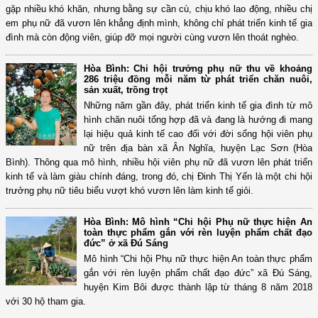
gặp nhiều khó khăn, nhưng bằng sự cần cù, chịu khó lao động, nhiều chị
em phụ nữ đã vươn lên khẳng định mình, không chỉ phát triển kinh tế gia
đình mà còn động viên, giúp đỡ mọi người cùng vươn lên thoát nghèo.
Hòa Bình: Chi hội trưởng phụ nữ thu về khoảng
286 triệu đồng mỗi năm từ phát triển chăn nuôi,
sản xuất, trồng trọt
Những năm gần đây, phát triển kinh tế gia đình từ mô
hình chăn nuôi tổng hợp đã và đang là hướng đi mang
lại hiệu quả kinh tế cao đối với đời sống hội viên phụ
nữ trên địa bàn xã Ân Nghĩa, huyện Lạc Sơn (Hòa
Bình). Thông qua mô hình, nhiều hội viên phụ nữ đã vươn lên phát triển
kinh tế và làm giàu chính đáng, trong đó, chị Đinh Thị Yến là một chi hội
trưởng phụ nữ tiêu biểu vượt khó vươn lên làm kinh tế giỏi.
Hòa Bình: Mô hình “Chi hội Phụ nữ thực hiện An
toàn thực phẩm gắn với rèn luyện phẩm chất đạo
đức” ở xã Đú Sáng
Mô hình “Chi hội Phụ nữ thực hiện An toàn thực phẩm
gắn với rèn luyện phẩm chất đạo đức” xã Đú Sáng,
huyện Kim Bôi được thành lập từ tháng 8 năm 2018
với 30 hộ tham gia.