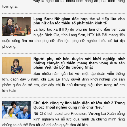
Đây là nghề có rất nhiều tiềm năng để phát triển trong
tương lai.
Lạng Sơn: Nữ giám đốc hợp tác xã tiếp lửa cho
phụ nữ dân tộc thiểu số phát triển kinh tế
Là hợp tác xã (HTX) do phụ nữ làm chủ đầu tiên của
huyện Bình Gia, tỉnh Lạng Sơn, HTX Nà Pái mang đến
cuộc sống ấm no cho phụ nữ dân tộc, phụ nữ nghèo thiểu số tại địa
phương.
Người phụ nữ bén duyên với khởi nghiệp nhờ
những chuyến từ thiện mang tham vọng đưa sản
phẩm Việt ‘đổ bộ’ thị trường Nhật
Sau nhiều năm gắn bó với một tập đoàn viễn thông
lớn, cách đây 5 năm, chị Lưu Lệ Thủy quyết định khởi nghiệp với sản
phẩm quần áo trẻ em, giờ đây chị là chủ thương hiệu thời trang trẻ em
lớn Haki
Chủ tịch công ty linh kiện điện tử lớn thứ 2 Trung
Quốc: Thoát nghèo cũng nhờ chữ "liều"
Nữ Chủ tịch Luxshare Precision, Vương Lai Xuân bằng
kinh nghiệm và nỗ lực của mình đã chứng minh rằng
chúng ta có thể làm tất cả chỉ cần quyết tâm đủ lớn.