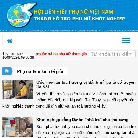
Truy cập nội dung luôn
OK
Thứ hai, ngày
trong phát triển hợp tác xã do phụ nữ tham gia quản lý
| Tây Ninh: Thổi hồn vào 
10/08/2026
,
09:50:39
Phụ nữ làm kinh tế giỏi
Ước mơ lan tỏa hương vị Bánh mì pa tê cổ truyền
Hà Nội
Vì yêu thích và nghiện hương vị bánh mì pa tê truyền
thống Hà Nội, chị Nguyễn Thị Thuý Nga đã quyết tâm
khởi nghiệp thành công để gìn giữ và lan toả hương vị ấy.
Khởi nghiệp bằng Dự án "nhà trẻ" cho thú cưng
Xuất phát từ tình yêu dành cho thú cưng, nhiều bạn trẻ
đã khởi nghiệp với nghề chăm sóc thú cưng tại nhà.