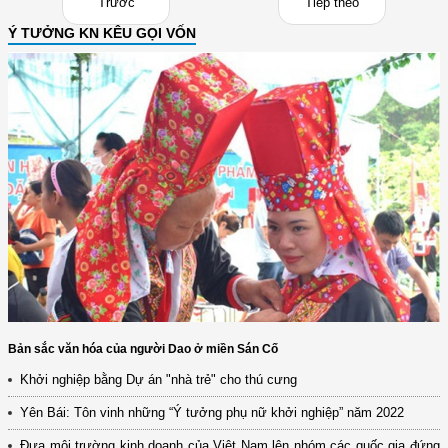
Trước
Tiếp theo
Ý TƯỞNG KN KÊU GỌI VỐN
Bản sắc văn hóa của người Dao ở miền Sán Cố
Khởi nghiệp bằng Dự án "nhà trẻ" cho thú cưng
Yên Bái: Tôn vinh những “Ý tưởng phụ nữ khởi nghiệp” năm 2022
Đưa môi trường kinh doanh của Việt Nam lên nhóm các quốc gia đứng