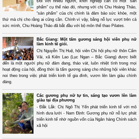
Đối với nhiều người, khởi nghiệp cần có một “sản
phẩm” cụ thể nào đó, nhưng với chị Chu Hoàng Thảo,
“sản phẩm” của chị chính là đảm bảo sức khỏe, một
thứ mà chị cho rằng ai cũng cần. Chính vì vậy, bằng nỗ lực vượt trên cả
sức mình, Chu Hoàng Thảo đã bắt đầu với bộ môn thể thao Pilates.
Bắc Giang: Một tấm gương sáng hội viên phụ nữ
làm kinh tế giỏi.
Chị Nguyễn Thị Huệ, hội viên Chi hội phụ nữ thôn Cấm
Vải, xã Kiên Lao (Lục Ngạn – Bắc Giang) được biết
đến là một người phụ nữ đảm đang, tháo vát, luôn nhiệt tình trong mọi
hoạt động của hội, đồng thời là tấm gương sáng cho những hội viên khác
noi theo trong việc phát triển kinh tế gia đình, vươn lên làm giàu chính
đáng.
Các gương phụ nữ tự tin, sáng tạo vươn lên làm
giàu tại địa phương
- Đắk Lắk: Chị Ngô Thị Yến phát triển kinh tế với mô
hình dưa lưới - Nam Định: Gương phụ nữ nỗ lực phát
triển kinh tế nhờ nguồn vốn của Ngân hàng Chính sách
xã hội