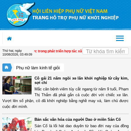
Truy cập nội dung luôn
OK
Thứ hai, ngày
uyển biến tích cực trong phát triển hợp tác xã do phụ nữ tham gia quản lý
| Tây
10/08/2026
,
03:49:09
Phụ nữ làm kinh tế giỏi
Cô gái 21 năm ngồi xe lăn khởi nghiệp từ cây kim,
sợi chỉ
Mắc căn bệnh viêm tủy cắt ngang từ năm 9 tuổi, Phạm
Thị Thắm đã phải gắn cả cuộc đời với chiếc xe lăn.
Vượt lên số phận, cô đã khởi nghiệp bằng nghề may vá, làm chủ được
cuộc đời mình.
Bản sắc văn hóa của người Dao ở miền Sán Cố
Sán Cố là lối hát dao duyên từ bao đời nay của đồng