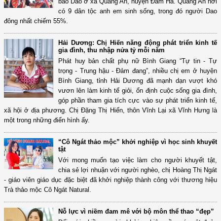
bào Dao ở xã Quảng An, huyện Đầm Hà. Quảng An nơi
có 9 dân tộc anh em sinh sống, trong đó người Dao
đông nhất chiếm 55%.
Hải Dương: Chị Hiến năng động phát triển kinh tế
gia đình, thu nhập nửa tỷ mỗi năm
Phát huy bản chất phụ nữ Bình Giang “Tự tin - Tự
trọng - Trung hậu - Đảm đang”, nhiều chị em ở huyện
Bình Giang, tỉnh Hải Dương đã mạnh dạn vượt khó
vươn lên làm kinh tế giỏi, ổn định cuộc sống gia đình,
góp phần tham gia tích cực vào sự phát triển kinh tế,
xã hội ở địa phương. Chị Đặng Thị Hiến, thôn Vĩnh Lại xã Vĩnh Hưng là
một trong những điển hình ấy.
“Cô Ngát thảo mộc” khởi nghiệp vì học sinh khuyết
tật
Với mong muốn tạo việc làm cho người khuyết tật,
chia sẻ lợi nhuận với người nghèo, chị Hoàng Thị Ngát
- giáo viên giáo dục đặc biệt đã khởi nghiệp thành công với thương hiệu
Trà thảo mộc Cô Ngát Natural.
Nỗ lực vì niềm đam mê với bộ môn thể thao “đẹp”