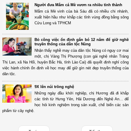
Người đưa Mắm cá Mè vươn ra nhiều tỉnh thành
Mắm cá Mè vinh của bà Sáu đã có nhiều chi nhánh,
xuất hiện hầu như khắp các tỉnh vùng đồng bằng sông
Cửu Long và TPHCM
Bỏ công việc ổn định gắn bó 12 năm để giữ nghề
truyền thống của dân tộc Nùng
Nhận thấy nghề may của dân tộc Nùng có nguy cơ mai
một, chị Vàng Thị Phượng (con gái nghệ nhân Tráng
Thị Lan, xã Na Hối, huyện Bắc Hà, tỉnh Lào Cai) đã quyết định nghỉ công
việc hành chính ổn định về học may để giữ gìn nét đẹp truyền thống của
dân tộc.
9X lên núi trồng nghệ
Những ngày đầu khởi nghiệp, chị Hương đã đi khắp
các tỉnh từ Hưng Yên, Hải Dương đến Nghệ An… để
học hỏi kinh nghiệm trong sản xuất, chế biến các sản
phẩm từ cây nghệ.