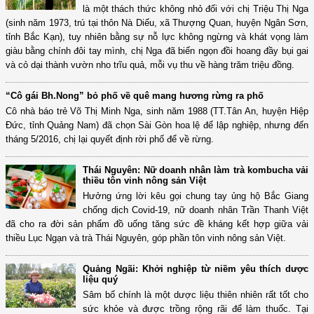
là một thách thức không nhỏ đối với chị Triệu Thị Nga
(sinh năm 1973, trú tại thôn Nà Diếu, xã Thượng Quan, huyện Ngân Sơn,
tỉnh Bắc Kạn), tuy nhiên bằng sự nỗ lực không ngừng và khát vọng làm
giàu bằng chính đôi tay mình, chị Nga đã biến ngọn đồi hoang đầy bụi gai
và cỏ dại thành vườn nho trĩu quả, mỗi vụ thu về hàng trăm triệu đồng.
“Cô gái Bh.Nong” bỏ phố về quê mang hương rừng ra phố
Cô nhà báo trẻ Võ Thị Minh Nga, sinh năm 1988 (TT.Tân An, huyện Hiệp
Đức, tỉnh Quảng Nam) đã chọn Sài Gòn hoa lệ để lập nghiệp, nhưng đến
tháng 5/2016, chị lại quyết định rời phố để về rừng.
Thái Nguyên: Nữ doanh nhân làm trà kombucha vải
thiều tôn vinh nông sản Việt
Hưởng ứng lời kêu gọi chung tay ủng hộ Bắc Giang
chống dịch Covid-19, nữ doanh nhân Trần Thanh Việt
đã cho ra đời sản phẩm đồ uống tăng sức đề kháng kết hợp giữa vải
thiều Lục Ngạn và trà Thái Nguyên, góp phần tôn vinh nông sản Việt.
Quảng Ngãi: Khởi nghiệp từ niềm yêu thích dược
liệu quý
Sâm bố chính là một dược liệu thiên nhiên rất tốt cho
sức khỏe và được trồng rộng rãi để làm thuốc. Tại