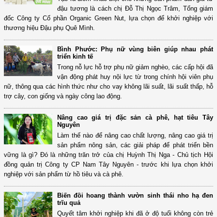
đậu tương là cách chị Đỗ Thị Ngọc Trâm, Tổng giám
đốc Công ty Cổ phần Organic Green Nut, lựa chọn để khởi nghiệp với
thương hiệu Đậu phụ Quê Mình.
Bình Phước: Phụ nữ vùng biên giúp nhau phát
triển kinh tế
Trong nỗ lực hỗ trợ phụ nữ giảm nghèo, các cấp hội đã
vận động phát huy nội lực từ trong chính hội viên phụ
nữ, thông qua các hình thức như cho vay không lãi suất, lãi suất thấp, hỗ
trợ cây, con giống và ngày công lao động.
Nâng cao giá trị đặc sản cà phê, hạt tiêu Tây
Nguyên
Làm thế nào để nâng cao chất lượng, nâng cao giá trị
sản phẩm nông sản, các giải pháp để phát triển bền
vững là gì? Đó là những trăn trở của chị Huỳnh Thị Nga - Chủ tịch Hội
đồng quản trị Công ty CP Nam Tây Nguyên - trước khi lựa chọn khởi
nghiệp với sản phẩm từ hồ tiêu và cà phê.
Biến đồi hoang thành vườn sinh thái nho hạ đen
trĩu quả
Quyết tâm khởi nghiệp khi đã ở độ tuổi không còn trẻ