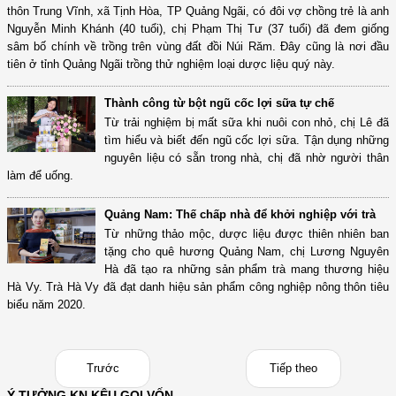
thôn Trung Vĩnh, xã Tịnh Hòa, TP Quảng Ngãi, có đôi vợ chồng trẻ là anh
Nguyễn Minh Khánh (40 tuổi), chị Phạm Thị Tư (37 tuổi) đã đem giống
sâm bố chính về trồng trên vùng đất đồi Núi Răm. Đây cũng là nơi đầu
tiên ở tỉnh Quảng Ngãi trồng thử nghiệm loại dược liệu quý này.
Thành công từ bột ngũ cốc lợi sữa tự chế
Từ trải nghiệm bị mất sữa khi nuôi con nhỏ, chị Lê đã
tìm hiểu và biết đến ngũ cốc lợi sữa. Tận dụng những
nguyên liệu có sẵn trong nhà, chị đã nhờ người thân
làm để uống.
Quảng Nam: Thế chấp nhà để khởi nghiệp với trà
Từ những thảo mộc, dược liệu được thiên nhiên ban
tặng cho quê hương Quảng Nam, chị Lương Nguyên
Hà đã tạo ra những sản phẩm trà mang thương hiệu
Hà Vy. Trà Hà Vy đã đạt danh hiệu sản phẩm công nghiệp nông thôn tiêu
biểu năm 2020.
Trước
Tiếp theo
Ý TƯỞNG KN KÊU GỌI VỐN