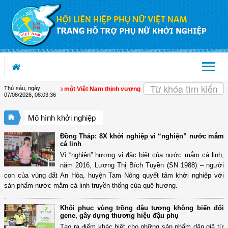
Truy cập nội dung luôn
OK
Thứ sáu, ngày
ư nhân - Đòn bẩy cho một Việt Nam thịnh vượng
| Hội LHPN tỉnh Kiên Giang biểu 
07/08/2026
,
08:03:37
Mô hình khởi nghiệp
Đồng Tháp: 8X khởi nghiệp vì “nghiện” nước mắm
cá linh
Vì “nghiện” hương vị đặc biệt của nước mắm cá linh,
năm 2016, Lương Thị Bích Tuyền (SN 1988) – người
con của vùng đất An Hòa, huyện Tam Nông quyết tâm khởi nghiệp với
sản phẩm nước mắm cá linh truyền thống của quê hương.
Khôi phục vùng trồng đậu tương không biến đổi
gene, gây dựng thương hiệu đậu phụ
Tạo ra điểm khác biệt cho những sản phẩm dân giã từ