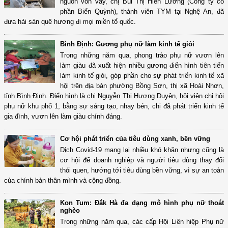
nguồn vốn vay, chị Bùi Thị Hiền Lương (Công ty cổ
phần Biển Quỳnh), thành viên TYM tại Nghệ An, đã
đưa hải sản quê hương đi mọi miền tổ quốc.
Bình Định: Gương phụ nữ làm kinh tế giỏi
Trong những năm qua, phong trào phụ nữ vươn lên
làm giàu đã xuất hiện nhiều gương điển hình tiên tiến
làm kinh tế giỏi, góp phần cho sự phát triển kinh tế xã
hội trên địa bàn phường Bồng Sơn, thị xã Hoài Nhơn,
tỉnh Bình Định. Điển hình là chị Nguyễn Thị Hương Duyên, hội viên chi hội
phụ nữ khu phố 1, bằng sự sáng tạo, nhạy bén, chị đã phát triển kinh tế
gia đình, vươn lên làm giàu chính đáng.
Cơ hội phát triển của tiêu dùng xanh, bền vững
Dịch Covid-19 mang lại nhiều khó khăn nhưng cũng là
cơ hội để doanh nghiệp và người tiêu dùng thay đổi
thói quen, hướng tới tiêu dùng bền vững, vì sự an toàn
của chính bản thân mình và cộng đồng.
Kon Tum: Đắk Hà đa dạng mô hình phụ nữ thoát
nghèo
Trong những năm qua, các cấp Hội Liên hiệp Phụ nữ