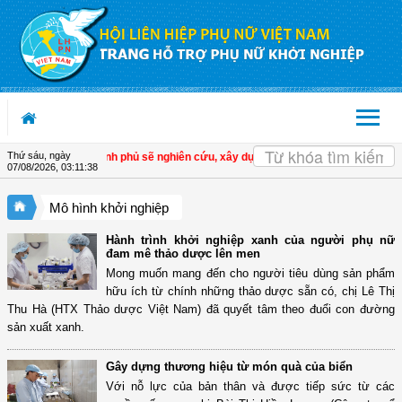
Truy cập nội dung luôn
OK
Thứ sáu, ngày
 án 939,938
| Chính phủ sẽ nghiên cứu, xây dựng chính sách để đảm bảo an sin
07/08/2026
,
03:11:39
Mô hình khởi nghiệp
Hành trình khởi nghiệp xanh của người phụ nữ
đam mê thảo dược lên men
Mong muốn mang đến cho người tiêu dùng sản phẩm
hữu ích từ chính những thảo dược sẵn có, chị Lê Thị
Thu Hà (HTX Thảo dược Việt Nam) đã quyết tâm theo đuổi con đường
sản xuất xanh.
Gây dựng thương hiệu từ món quà của biển
Với nỗ lực của bản thân và được tiếp sức từ các