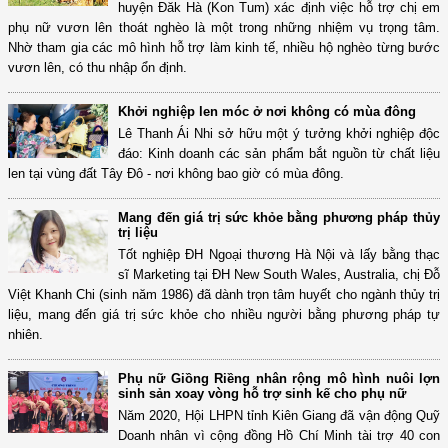
huyện Đăk Hà (Kon Tum) xác định việc hỗ trợ chị em
phụ nữ vươn lên thoát nghèo là một trong những nhiệm vụ trọng tâm.
Nhờ tham gia các mô hình hỗ trợ làm kinh tế, nhiều hộ nghèo từng bước
vươn lên, có thu nhập ổn định.
Khởi nghiệp len móc ở nơi không có mùa đông
Lê Thanh Ái Nhi sở hữu một ý tưởng khởi nghiệp độc
đáo: Kinh doanh các sản phẩm bắt nguồn từ chất liệu
len tại vùng đất Tây Đô - nơi không bao giờ có mùa đông.
Mang đến giá trị sức khỏe bằng phương pháp thủy
trị liệu
Tốt nghiệp ĐH Ngoại thương Hà Nội và lấy bằng thạc
sĩ Marketing tại ĐH New South Wales, Australia, chị Đỗ
Việt Khanh Chi (sinh năm 1986) đã dành trọn tâm huyết cho ngành thủy trị
liệu, mang đến giá trị sức khỏe cho nhiều người bằng phương pháp tự
nhiên.
Phụ nữ Giồng Riềng nhân rộng mô hình nuôi lợn
sinh sản xoay vòng hỗ trợ sinh kế cho phụ nữ
Năm 2020, Hội LHPN tỉnh Kiên Giang đã vận động Quỹ
Doanh nhân vì cộng đồng Hồ Chí Minh tài trợ 40 con