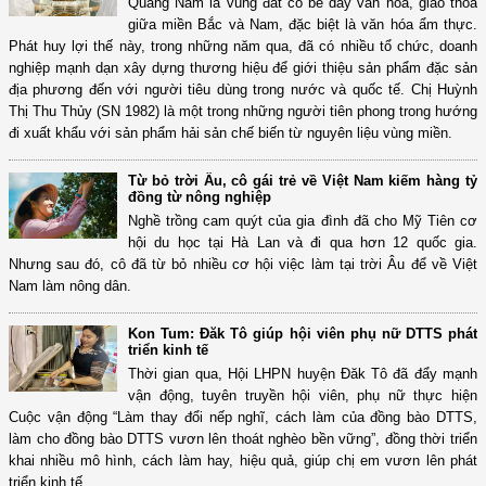
Quảng Nam là vùng đất có bề dày văn hóa, giao thoa
giữa miền Bắc và Nam, đặc biệt là văn hóa ẩm thực.
Phát huy lợi thế này, trong những năm qua, đã có nhiều tổ chức, doanh
nghiệp mạnh dạn xây dựng thương hiệu để giới thiệu sản phẩm đặc sản
địa phương đến với người tiêu dùng trong nước và quốc tế. Chị Huỳnh
Thị Thu Thủy (SN 1982) là một trong những người tiên phong trong hướng
đi xuất khẩu với sản phẩm hải sản chế biến từ nguyên liệu vùng miền.
Từ bỏ trời Âu, cô gái trẻ về Việt Nam kiếm hàng tỷ
đồng từ nông nghiệp
Nghề trồng cam quýt của gia đình đã cho Mỹ Tiên cơ
hội du học tại Hà Lan và đi qua hơn 12 quốc gia.
Nhưng sau đó, cô đã từ bỏ nhiều cơ hội việc làm tại trời Âu để về Việt
Nam làm nông dân.
Kon Tum: Đăk Tô giúp hội viên phụ nữ DTTS phát
triển kinh tế
Thời gian qua, Hội LHPN huyện Đăk Tô đã đẩy mạnh
vận động, tuyên truyền hội viên, phụ nữ thực hiện
Cuộc vận động “Làm thay đổi nếp nghĩ, cách làm của đồng bào DTTS,
làm cho đồng bào DTTS vươn lên thoát nghèo bền vững”, đồng thời triển
khai nhiều mô hình, cách làm hay, hiệu quả, giúp chị em vươn lên phát
triển kinh tế.