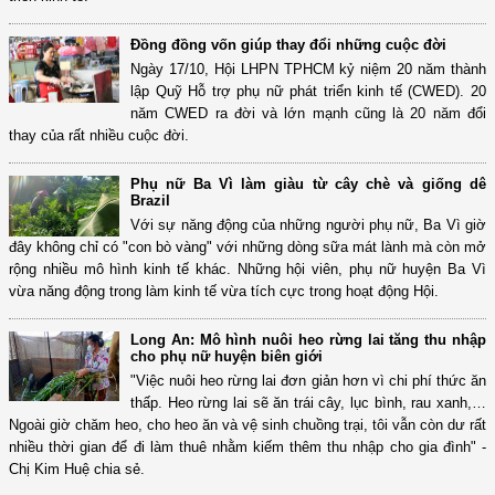
Đồng đồng vốn giúp thay đổi những cuộc đời
Ngày 17/10, Hội LHPN TPHCM kỷ niệm 20 năm thành
lập Quỹ Hỗ trợ phụ nữ phát triển kinh tế (CWED). 20
năm CWED ra đời và lớn mạnh cũng là 20 năm đổi
thay của rất nhiều cuộc đời.
Phụ nữ Ba Vì làm giàu từ cây chè và giống dê
Brazil
Với sự năng động của những người phụ nữ, Ba Vì giờ
đây không chỉ có "con bò vàng" với những dòng sữa mát lành mà còn mở
rộng nhiều mô hình kinh tế khác. Những hội viên, phụ nữ huyện Ba Vì
vừa năng động trong làm kinh tế vừa tích cực trong hoạt động Hội.
Long An: Mô hình nuôi heo rừng lai tăng thu nhập
cho phụ nữ huyện biên giới
"Việc nuôi heo rừng lai đơn giản hơn vì chi phí thức ăn
thấp. Heo rừng lai sẽ ăn trái cây, lục bình, rau xanh,…
Ngoài giờ chăm heo, cho heo ăn và vệ sinh chuồng trại, tôi vẫn còn dư rất
nhiều thời gian để đi làm thuê nhằm kiếm thêm thu nhập cho gia đình" -
Chị Kim Huệ chia sẻ.