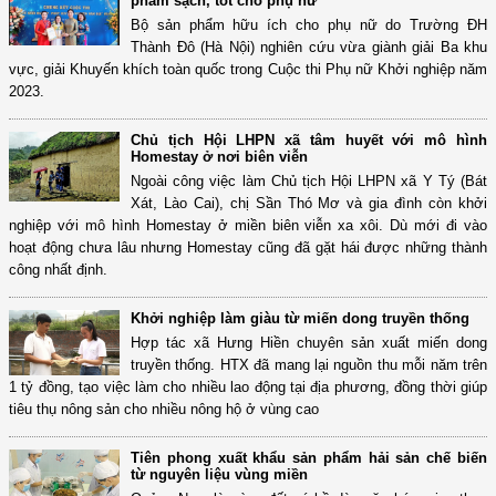
phẩm sạch, tốt cho phụ nữ
Bộ sản phẩm hữu ích cho phụ nữ do Trường ĐH
Thành Đô (Hà Nội) nghiên cứu vừa giành giải Ba khu
vực, giải Khuyến khích toàn quốc trong Cuộc thi Phụ nữ Khởi nghiệp năm
2023.
Chủ tịch Hội LHPN xã tâm huyết với mô hình
Homestay ở nơi biên viễn
Ngoài công việc làm Chủ tịch Hội LHPN xã Y Tý (Bát
Xát, Lào Cai), chị Sần Thó Mơ và gia đình còn khởi
nghiệp với mô hình Homestay ở miền biên viễn xa xôi. Dù mới đi vào
hoạt động chưa lâu nhưng Homestay cũng đã gặt hái được những thành
công nhất định.
Khởi nghiệp làm giàu từ miến dong truyền thống
Hợp tác xã Hưng Hiền chuyên sản xuất miến dong
truyền thống. HTX đã mang lại nguồn thu mỗi năm trên
1 tỷ đồng, tạo việc làm cho nhiều lao động tại địa phương, đồng thời giúp
tiêu thụ nông sản cho nhiều nông hộ ở vùng cao
Tiên phong xuất khẩu sản phẩm hải sản chế biến
từ nguyên liệu vùng miền