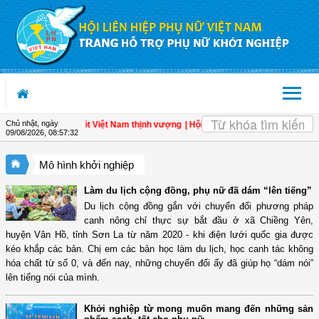
Truy cập nội dung luôn
OK
Chủ nhật, ngày
ân - Đòn bẩy cho một Việt Nam thịnh vượng
| Hội LHPN tỉnh Kiên Giang biểu dươn
09/08/2026
,
08:57:33
Mô hình khởi nghiệp
Làm du lịch cộng đồng, phụ nữ đã dám “lên tiếng”
Du lịch cộng đồng gắn với chuyển đổi phương pháp
canh nông chỉ thực sự bắt đầu ở xã Chiềng Yên,
huyện Vân Hồ, tỉnh Sơn La từ năm 2020 - khi điện lưới quốc gia được
kéo khắp các bản. Chị em các bản học làm du lịch, học canh tác không
hóa chất từ số 0, và đến nay, những chuyển đổi ấy đã giúp họ “dám nói”
lên tiếng nói của mình.
Khởi nghiệp từ mong muốn mang đến những sản